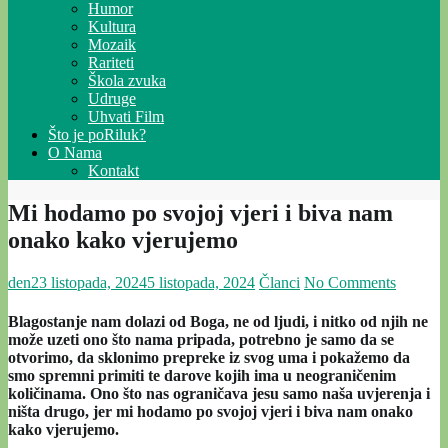
Humor
Kultura
Mozaik
Rariteti
Škola zvuka
Udruge
Uhvati Film
Što je poRiluk?
O Nama
Kontakt
Mi hodamo po svojoj vjeri i biva nam
onako kako vjerujemo
den
23 listopada, 2024
5 listopada, 2024
Članci
No Comments
Blagostanje nam dolazi od Boga, ne od ljudi, i nitko od njih ne
može uzeti ono što nama pripada, potrebno je samo da se
otvorimo, da sklonimo prepreke iz svog uma i pokažemo da
smo spremni primiti te darove kojih ima u neograničenim
količinama. Ono što nas ograničava jesu samo naša uvjerenja i
ništa drugo, jer mi hodamo po svojoj vjeri i biva nam onako
kako vjerujemo.