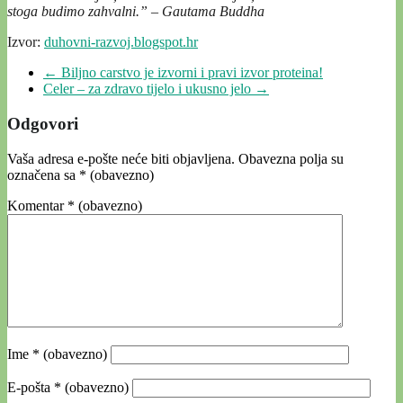
stoga budimo zahvalni.” – Gautama Buddha
Izvor:
duhovni-razvoj.blogspot.hr
←
Biljno carstvo je izvorni i pravi izvor proteina!
Celer – za zdravo tijelo i ukusno jelo
→
Odgovori
Vaša adresa e-pošte neće biti objavljena.
Obavezna polja su
označena sa
* (obavezno)
Komentar
* (obavezno)
Ime
* (obavezno)
E-pošta
* (obavezno)