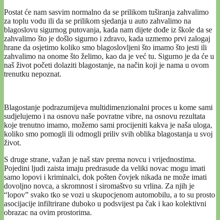
Postat će nam sasvim normalno da se prilikom tuširanja zahvalimo
za toplu vodu ili da se prilikom sjedanja u auto zahvalimo na
blagoslovu sigurnog putovanja, kada nam dijete dođe iz škole da se
zahvalimo što je došlo sigurno i zdravo, kada uzmemo prvi zalogaj
hrane da osjetimo koliko smo blagoslovljeni što imamo što jesti ili
zahvalimo na onome što želimo, kao da je već tu. Sigurno je da će u
naš život početi dolaziti blagostanje, na način koji je nama u ovom
trenutku nepoznat.
Blagostanje podrazumijeva multidimenzionalni proces u kome sami
sudjelujemo i na osnovu naše povratne vibre, na osnovu rezultata
koje trenutno imamo, možemo sami procijeniti kakva je naša uloga,
koliko smo pomogli ili odmogli priliv svih oblika blagostanja u svoj
život.
S druge strane, važan je naš stav prema novcu i vrijednostima.
Pojedini ljudi zaista imaju predrasude da veliki novac mogu imati
samo lopovi i kriminalci, dok pošten čovjek nikada ne može imati
dovoljno novca, a skromnost i siromaštvo su vrlina. Za njih je
“lopov” svako tko se vozi u skupocjenom automobilu, a to su prosto
asocijacije infiltrirane duboko u podsvijest pa čak i kao kolektivni
obrazac na ovim prostorima.