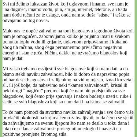
Svi mi želimo luksuzan život, koji uglavnom i imamo, sve nam je
“na dugme”, imamo vodu, plin, struju, internet, telefone, ali kada
nam dođu računi za te usluge, onda nam se duša “stisne” i teško se
odvajamo od tog novca.
Malo nas je uopće zahvalno na tom blagoslovu lagodnog života koji
nam je omogućen, zaboravljamo koliko je prijatno imati u svakom
trenutku toplu vodu ili grijanje, uglavnom prigovaramo i kukamo
zbog tih računa, zbog čega permanentno privlačimo negativnu
energiju i stanje grča. Ničim, dakle, ne uzvraćamo blagoslov koji
nam je dat.
Mi zaista trebamo osvijestiti sve blagoslove koji su nam dati, a da
bismo stekli naviku zahvalnosti, bilo bi dobro da napravimo popis
od bar deset blagoslova i zalijepimo na vidno mjesto, iznad kreveta i
sl., ili još bolje, da nabavimo neki “kamen zahvalnosti”, kristal ili
neki drugi “magični” predmet koji će nam biti podsjetnik za sve
blagoslove, koji ćemo prije spavanja i nakon buđenja uzeti u ruke i
sjetiti se svih blagoslova koji su nam dati i na istima se zahvaliti.
To će nam pomoći da stvorimo naviku zahvaljivanja i sve ćemo više
privlačiti okolnosti na kojima ćemo zahvaljivati, onda ćemo se sjetiti
da zahvaljujemo na svemu lijepom što nam se desilo u toku dana i
tako će se lanac zahvalnosti protegnuti unedogled i navesti na
pozitivne promjene životnog stila.