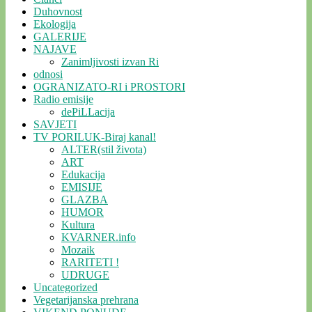
Duhovnost
Ekologija
GALERIJE
NAJAVE
Zanimljivosti izvan Ri
odnosi
OGRANIZATO-RI i PROSTORI
Radio emisije
dePiLLacija
SAVJETI
TV PORILUK-Biraj kanal!
ALTER(stil života)
ART
Edukacija
EMISIJE
GLAZBA
HUMOR
Kultura
KVARNER.info
Mozaik
RARITETI !
UDRUGE
Uncategorized
Vegetarijanska prehrana