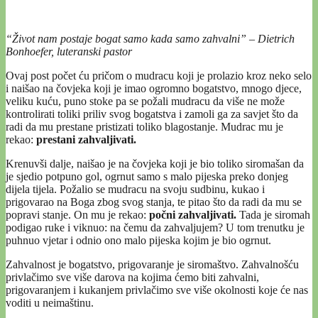
“Život nam postaje bogat samo kada samo zahvalni” – Dietrich
Bonhoefer, luteranski pastor
Ovaj post počet ću pričom o mudracu koji je prolazio kroz neko selo
i naišao na čovjeka koji je imao ogromno bogatstvo, mnogo djece,
veliku kuću, puno stoke pa se požali mudracu da više ne može
kontrolirati toliki priliv svog bogatstva i zamoli ga za savjet što da
radi da mu prestane pristizati toliko blagostanje. Mudrac mu je
rekao:
prestani zahvaljivati.
Krenuvši dalje, naišao je na čovjeka koji je bio toliko siromašan da
je sjedio potpuno gol, ogrnut samo s malo pijeska preko donjeg
dijela tijela. Požalio se mudracu na svoju sudbinu, kukao i
prigovarao na Boga zbog svog stanja, te pitao što da radi da mu se
popravi stanje. On mu je rekao:
počni zahvaljivati.
Tada je siromah
podigao ruke i viknuo: na čemu da zahvaljujem? U tom trenutku je
puhnuo vjetar i odnio ono malo pijeska kojim je bio ogrnut.
Zahvalnost je bogatstvo, prigovaranje je siromaštvo. Zahvalnošću
privlačimo sve više darova na kojima ćemo biti zahvalni,
prigovaranjem i kukanjem privlačimo sve više okolnosti koje će nas
voditi u neimaštinu.