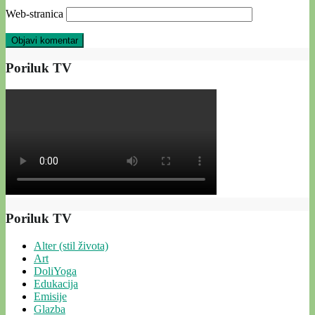
Web-stranica
Poriluk TV
Poriluk TV
Alter (stil života)
Art
DoliYoga
Edukacija
Emisije
Glazba