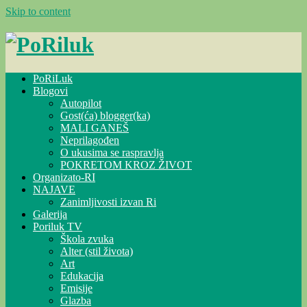
Skip to content
PoRiLuk
Blogovi
Autopilot
Gost(ća) blogger(ka)
MALI GANEŠ
Neprilagođen
O ukusima se raspravlja
POKRETOM KROZ ŽIVOT
Organizato-RI
NAJAVE
Zanimljivosti izvan Ri
Galerija
Poriluk TV
Škola zvuka
Alter (stil života)
Art
Edukacija
Emisije
Glazba