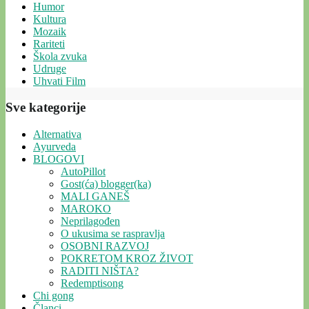
Humor
Kultura
Mozaik
Rariteti
Škola zvuka
Udruge
Uhvati Film
Sve kategorije
Alternativa
Ayurveda
BLOGOVI
AutoPillot
Gost(ća) blogger(ka)
MALI GANEŠ
MAROKO
Neprilagođen
O ukusima se raspravlja
OSOBNI RAZVOJ
POKRETOM KROZ ŽIVOT
RADITI NIŠTA?
Redemptisong
Chi gong
Članci