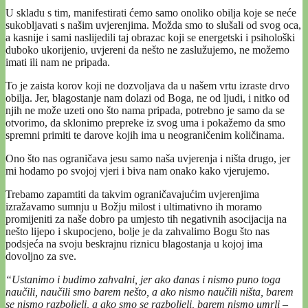
U skladu s tim, manifestirati ćemo samo onoliko obilja koje se neće
sukobljavati s našim uvjerenjima. Možda smo to slušali od svog oca,
a kasnije i sami naslijedili taj obrazac koji se energetski i psihološki
duboko ukorijenio, uvjereni da nešto ne zaslužujemo, ne možemo
imati ili nam ne pripada.
To je zaista korov koji ne dozvoljava da u našem vrtu izraste drvo
obilja. Jer, blagostanje nam dolazi od Boga, ne od ljudi, i nitko od
njih ne može uzeti ono što nama pripada, potrebno je samo da se
otvorimo, da sklonimo prepreke iz svog uma i pokažemo da smo
spremni primiti te darove kojih ima u neograničenim količinama.
Ono što nas ograničava jesu samo naša uvjerenja i ništa drugo, jer
mi hodamo po svojoj vjeri i biva nam onako kako vjerujemo.
Trebamo zapamtiti da takvim ograničavajućim uvjerenjima
izražavamo sumnju u Božju milost i ultimativno ih moramo
promijeniti za naše dobro pa umjesto tih negativnih asocijacija na
nešto lijepo i skupocjeno, bolje je da zahvalimo Bogu što nas
podsjeća na svoju beskrajnu riznicu blagostanja u kojoj ima
dovoljno za sve.
“Ustanimo i budimo zahvalni, jer ako danas i nismo puno toga
naučili, naučili smo barem nešto, a ako nismo naučili ništa, barem
se nismo razboljeli, a ako smo se razboljeli, barem nismo umrli –