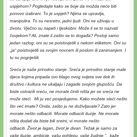
uspjehom? Pogledajte kako se boje da možda neće biti
ponovo izabrani. To je uspjeh? Njima se upravlja,
manipulira. To su nesretni, jadni ljudi. Oni ne uživaju u
životu. Vječno su napeti i tjeskobni. Može li se to nazvati
čovjekom? Ali, znate li zašto se to događa? Postoji samo
jedan razlog: oni su se poistovjetili s nekom etiketom. Oni su
„ja“ poistovjetili sa svojim novcem ili poslom ili zanimanjem. I
tu su pogriješili.
Sreća je naše prirodno stanje. Sreća je prirodno stanje male
djece kojima pripada svo blago ovog svijeta sve dok ih
društvo i kultura ne ukaljaju i zagade svojom glupošću. Da
biste ostvarili sreću, ne morate činiti ništa jer se sreća ne
može steći. Mi ju već posjedujemo. Kako možete steći nešto
što već imate? Onda, zašto ju ne doživljavate? Zato jer
morate nešto odbaciti. Morate odbaciti iluzije. Ne morate
ništa dodati da biste bili sretni, vi morate nešto
odbaciti. Život je lagan, život je divan. Težak je samo za
vaše iluzije, ambicije, vašu pohlepu, vaše žudnje.”, kaže