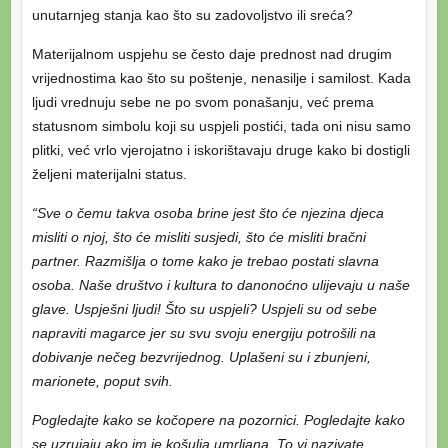
unutarnjeg stanja kao što su zadovoljstvo ili sreća?
Materijalnom uspjehu se često daje prednost nad drugim
vrijednostima kao što su poštenje, nenasilje i samilost. Kada
ljudi vrednuju sebe ne po svom ponašanju, već prema
statusnom simbolu koji su uspjeli postići, tada oni nisu samo
plitki, već vrlo vjerojatno i iskorištavaju druge kako bi dostigli
željeni materijalni status.
“Sve o čemu takva osoba brine jest što će njezina djeca
misliti o njoj, što će misliti susjedi, što će misliti bračni
partner. Razmišlja o tome kako je trebao postati slavna
osoba. Naše društvo i kultura to danonoćno ulijevaju u naše
glave. Uspješni ljudi! Što su uspjeli? Uspjeli su od sebe
napraviti magarce jer su svu svoju energiju potrošili na
dobivanje nečeg bezvrijednog. Uplašeni su i zbunjeni,
marionete, poput svih.
Pogledajte kako se kočopere na pozornici. Pogledajte kako
se uzrujaju ako im je košulja umrljana. To vi nazivate