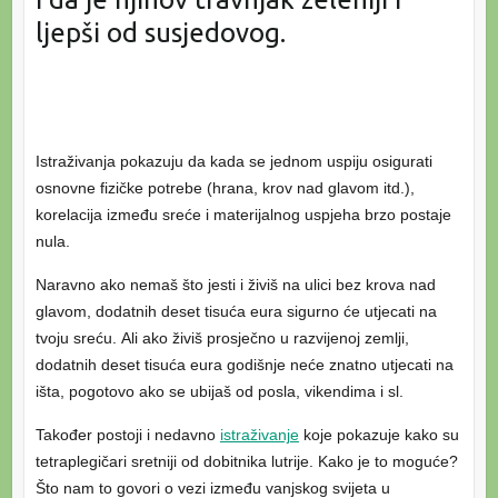
ljepši od susjedovog.
Istraživanja pokazuju da kada se jednom uspiju osigurati
osnovne fizičke potrebe (hrana, krov nad glavom itd.),
korelacija između sreće i materijalnog uspjeha brzo postaje
nula.
Naravno ako nemaš što jesti i živiš na ulici bez krova nad
glavom, dodatnih deset tisuća eura sigurno će utjecati na
tvoju sreću. Ali ako živiš prosječno u razvijenoj zemlji,
dodatnih deset tisuća eura godišnje neće znatno utjecati na
išta, pogotovo ako se ubijaš od posla, vikendima i sl.
Također postoji i nedavno
istraživanje
koje pokazuje kako su
tetraplegičari sretniji od dobitnika lutrije. Kako je to moguće?
Što nam to govori o vezi između vanjskog svijeta u