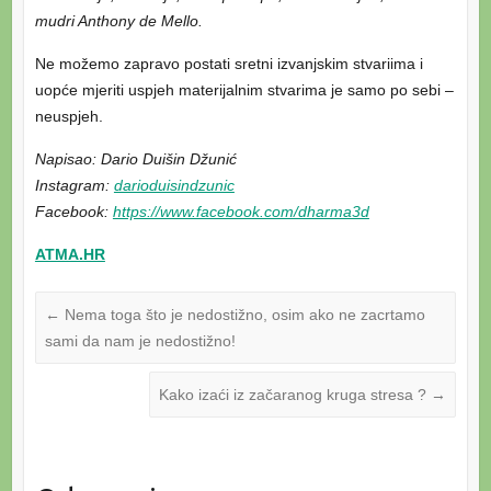
mudri Anthony de Mello.
Ne možemo zapravo postati sretni izvanjskim stvariima i
uopće mjeriti uspjeh materijalnim stvarima je samo po sebi –
neuspjeh.
Napisao: Dario Duišin Džunić
Instagram:
darioduisindzunic
Facebook:
https://www.facebook.com/dharma3d
ATMA.HR
←
Nema toga što je nedostižno, osim ako ne zacrtamo
sami da nam je nedostižno!
Kako izaći iz začaranog kruga stresa ?
→