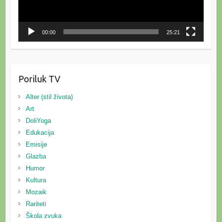
00:00
25:21
Poriluk TV
Alter (stil života)
Art
DoliYoga
Edukacija
Emisije
Glazba
Humor
Kultura
Mozaik
Rariteti
Škola zvuka