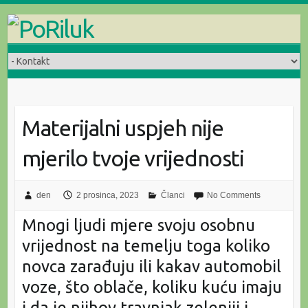
Skip
to
content
Materijalni uspjeh nije
mjerilo tvoje vrijednosti
den
2 prosinca, 2023
Članci
No Comments
Mnogi ljudi mjere svoju osobnu
vrijednost na temelju toga koliko
novca zarađuju ili kakav automobil
voze, što oblače, koliku kuću imaju
i da je njihov travnjak zeleniji i