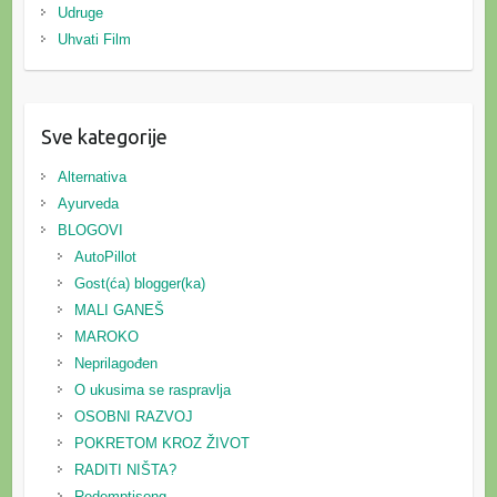
Udruge
Uhvati Film
Sve kategorije
Alternativa
Ayurveda
BLOGOVI
AutoPillot
Gost(ća) blogger(ka)
MALI GANEŠ
MAROKO
Neprilagođen
O ukusima se raspravlja
OSOBNI RAZVOJ
POKRETOM KROZ ŽIVOT
RADITI NIŠTA?
Redemptisong