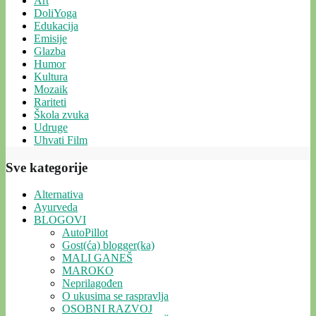
Art
DoliYoga
Edukacija
Emisije
Glazba
Humor
Kultura
Mozaik
Rariteti
Škola zvuka
Udruge
Uhvati Film
Sve kategorije
Alternativa
Ayurveda
BLOGOVI
AutoPillot
Gost(ća) blogger(ka)
MALI GANEŠ
MAROKO
Neprilagođen
O ukusima se raspravlja
OSOBNI RAZVOJ