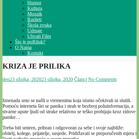
Humor
Kultura
Mozaik
Rariteti
Škola zvuka
Udruge
Uhvati Film
Što je poRiluk?
O Nama
Kontakt
KRIZA JE PRILIKA
den
23 ožujka, 2020
23 ožujka, 2020
Članci
No Comments
Iznenada smo se našli u vremenima koja nismo očekivali ni slutili.
Pomoću interneta širi se panika i strah te bezbroj poluinformacija, a
stvarne upute ljudi od struke relativno se teško probijaju kroz zidove
panike…
Treba biti smiren, pribran i odgovoran za sebe i svoje najbliže:
obitelj, kolege, prijatelje, susjede. Pridržavati se preporučenih mjera i
činiti najbolje moguće u ovom trenutku.