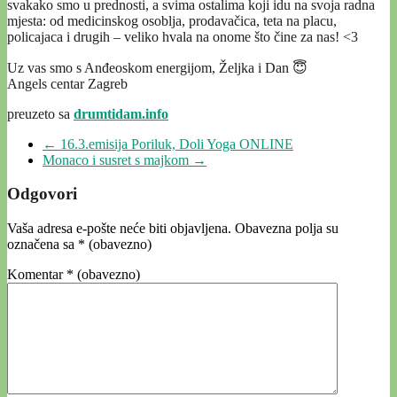
svakako smo u prednosti, a svima ostalima koji idu na svoja radna
mjesta: od medicinskog osoblja, prodavačica, teta na placu,
policajaca i drugih – veliko hvala na onome što čine za nas! <3
Uz vas smo s Anđeoskom energijom, Željka i Dan 😇
Angels centar Zagreb
preuzeto sa
drumtidam.info
←
16.3.emisija Poriluk, Doli Yoga ONLINE
Monaco i susret s majkom
→
Odgovori
Vaša adresa e-pošte neće biti objavljena.
Obavezna polja su
označena sa
* (obavezno)
Komentar
* (obavezno)