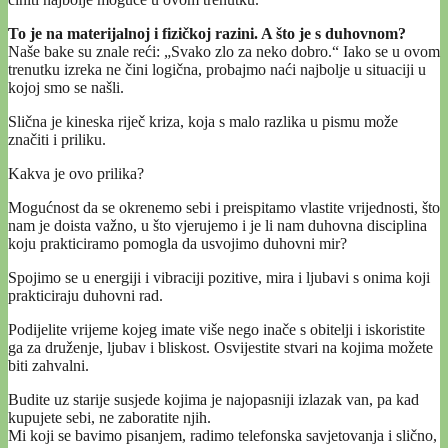
To je na materijalnoj i fizičkoj razini. A što je s duhovnom?
Naše bake su znale reći: „Svako zlo za neko dobro.“ Iako se u ovom
trenutku izreka ne čini logična, probajmo naći najbolje u situaciji u
kojoj smo se našli.
Slična je kineska riječ kriza, koja s malo razlika u pismu može
značiti i priliku.
Kakva je ovo prilika?
Mogućnost da se okrenemo sebi i preispitamo vlastite vrijednosti, što
nam je doista važno, u što vjerujemo i je li nam duhovna disciplina
koju prakticiramo pomogla da usvojimo duhovni mir?
Spojimo se u energiji i vibraciji pozitive, mira i ljubavi s onima koji
prakticiraju duhovni rad.
Podijelite vrijeme kojeg imate više nego inače s obitelji i iskoristite
ga za druženje, ljubav i bliskost. Osvijestite stvari na kojima možete
biti zahvalni.
Budite uz starije susjede kojima je najopasniji izlazak van, pa kad
kupujete sebi, ne zaboratite njih.
Mi koji se bavimo pisanjem, radimo telefonska savjetovanja i slično,