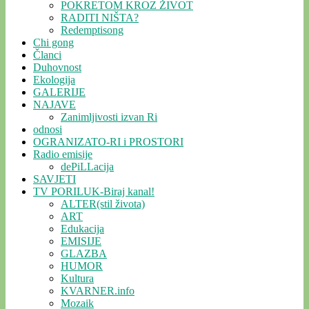
POKRETOM KROZ ŽIVOT
RADITI NIŠTA?
Redemptisong
Chi gong
Članci
Duhovnost
Ekologija
GALERIJE
NAJAVE
Zanimljivosti izvan Ri
odnosi
OGRANIZATO-RI i PROSTORI
Radio emisije
dePiLLacija
SAVJETI
TV PORILUK-Biraj kanal!
ALTER(stil života)
ART
Edukacija
EMISIJE
GLAZBA
HUMOR
Kultura
KVARNER.info
Mozaik