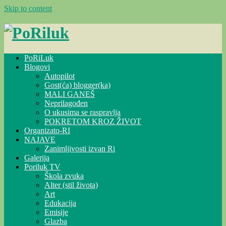
Skip to content
PoRiLuk
Blogovi
Autopilot
Gost(ća) blogger(ka)
MALI GANEŠ
Neprilagođen
O ukusima se raspravlja
POKRETOM KROZ ŽIVOT
Organizato-RI
NAJAVE
Zanimljivosti izvan Ri
Galerija
Poriluk TV
Škola zvuka
Alter (stil života)
Art
Edukacija
Emisije
Glazba