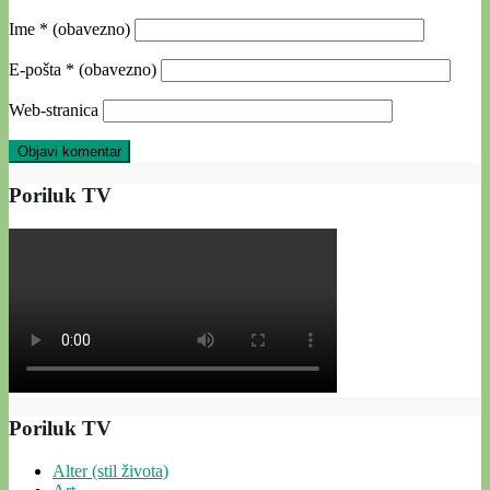
Ime
* (obavezno)
E-pošta
* (obavezno)
Web-stranica
Poriluk TV
Poriluk TV
Alter (stil života)