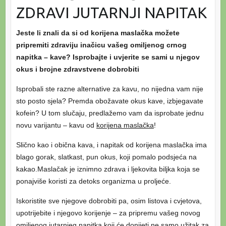
ZDRAVI JUTARNJI NAPITAK
Jeste li znali da si od korijena maslačka možete
pripremiti zdraviju inačicu vašeg omiljenog crnog
napitka – kave? Isprobajte i uvjerite se sami u njegov
okus i brojne zdravstvene dobrobiti
Isprobali ste razne alternative za kavu, no nijedna vam nije
sto posto sjela? Premda obožavate okus kave, izbjegavate
kofein? U tom slučaju, predlažemo vam da isprobate jednu
novu varijantu – kavu od
korijena maslačka
!
Slično kao i obična kava, i napitak od korijena maslačka ima
blago gorak, slatkast, pun okus, koji pomalo podsjeća na
kakao.Maslačak je iznimno zdrava i ljekovita biljka koja se
ponajviše koristi za detoks organizma u proljeće.
Iskoristite sve njegove dobrobiti pa, osim listova i cvjetova,
upotrijebite i njegovo korijenje – za pripremu vašeg novog
omiljenog jutarnjeg napitka koji će donijeti ne samo užitak za