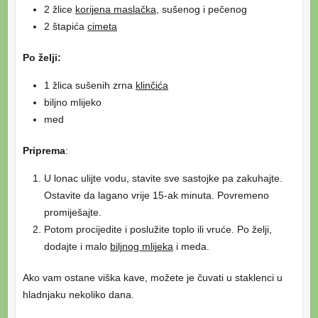
2 žlice
korijena maslačka
, sušenog i pečenog
2 štapića
cimeta
Po želji:
1 žlica sušenih zrna
klinčića
biljno mlijeko
med
Priprema
:
U lonac ulijte vodu, stavite sve sastojke pa zakuhajte.
Ostavite da lagano vrije 15-ak minuta. Povremeno
promiješajte.
Potom procijedite i poslužite toplo ili vruće. Po želji,
dodajte i malo
biljnog mlijeka
i meda.
Ako vam ostane viška kave, možete je čuvati u staklenci u
hladnjaku nekoliko dana.