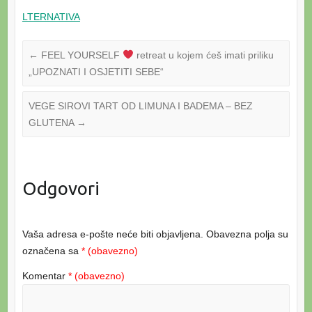
LTERNATIVA
←
FEEL YOURSELF
retreat u kojem ćeš imati priliku
„UPOZNATI I OSJETITI SEBE“
VEGE SIROVI TART OD LIMUNA I BADEMA – BEZ
GLUTENA
→
Odgovori
Vaša adresa e-pošte neće biti objavljena.
Obavezna polja su
označena sa
* (obavezno)
Komentar
* (obavezno)