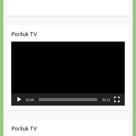
Poriluk TV
Reproduktor
videozapisa
00:00
25:21
Poriluk TV