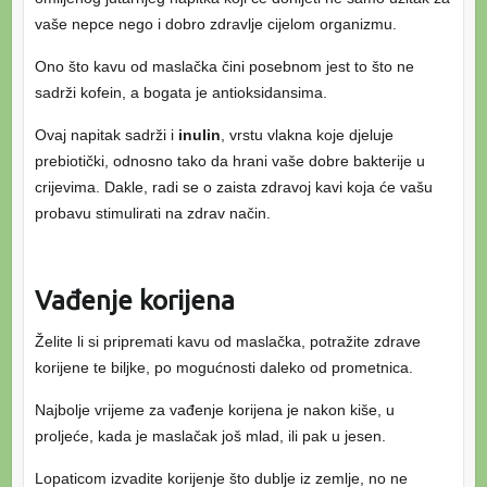
vaše nepce nego i dobro zdravlje cijelom organizmu.
Ono što kavu od maslačka čini posebnom jest to što ne
sadrži kofein, a bogata je antioksidansima.
Ovaj napitak sadrži i
inulin
, vrstu vlakna koje djeluje
prebiotički, odnosno tako da hrani vaše dobre bakterije u
crijevima. Dakle, radi se o zaista zdravoj kavi koja će vašu
probavu stimulirati na zdrav način.
Vađenje korijena
Želite li si pripremati kavu od maslačka, potražite zdrave
korijene te biljke, po mogućnosti daleko od prometnica.
Najbolje vrijeme za vađenje korijena je nakon kiše, u
proljeće, kada je maslačak još mlad, ili pak u jesen.
Lopaticom izvadite korijenje što dublje iz zemlje, no ne