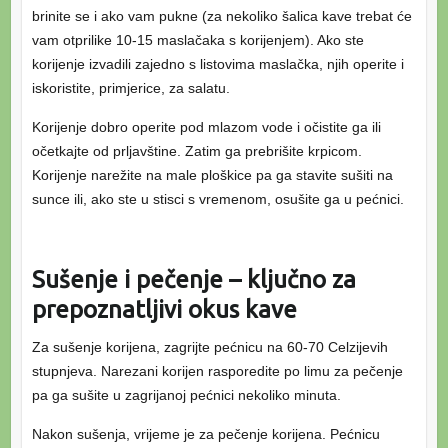
brinite se i ako vam pukne (za nekoliko šalica kave trebat će
vam otprilike 10-15 maslačaka s korijenjem). Ako ste
korijenje izvadili zajedno s listovima maslačka, njih operite i
iskoristite, primjerice, za salatu.
Korijenje dobro operite pod mlazom vode i očistite ga ili
očetkajte od prljavštine. Zatim ga prebrišite krpicom.
Korijenje narežite na male ploškice pa ga stavite sušiti na
sunce ili, ako ste u stisci s vremenom, osušite ga u pećnici.
Sušenje i pečenje – ključno za
prepoznatljivi okus kave
Za sušenje korijena, zagrijte pećnicu na 60-70 Celzijevih
stupnjeva. Narezani korijen rasporedite po limu za pečenje
pa ga sušite u zagrijanoj pećnici nekoliko minuta.
Nakon sušenja, vrijeme je za pečenje korijena. Pećnicu