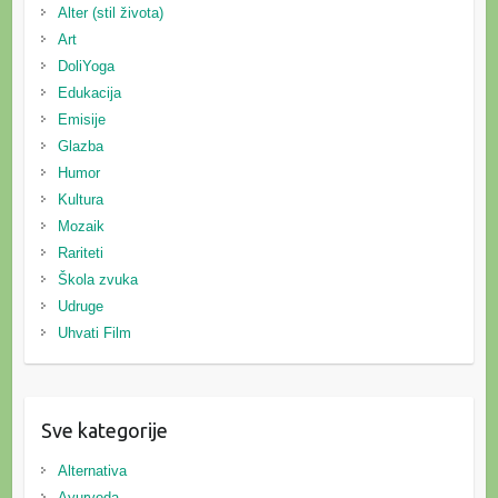
Alter (stil života)
Art
DoliYoga
Edukacija
Emisije
Glazba
Humor
Kultura
Mozaik
Rariteti
Škola zvuka
Udruge
Uhvati Film
Sve kategorije
Alternativa
Ayurveda