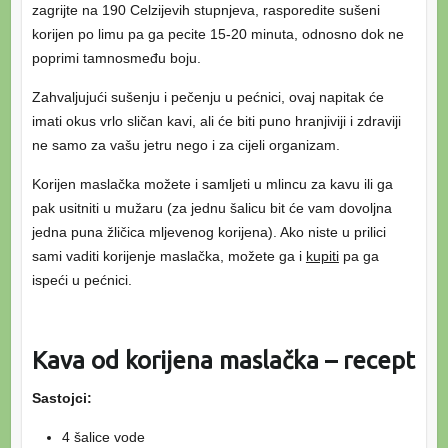
zagrijte na 190 Celzijevih stupnjeva, rasporedite sušeni
korijen po limu pa ga pecite 15-20 minuta, odnosno dok ne
poprimi tamnosmeđu boju.
Zahvaljujući sušenju i pečenju u pećnici, ovaj napitak će
imati okus vrlo sličan kavi, ali će biti puno hranjiviji i zdraviji
ne samo za vašu jetru nego i za cijeli organizam.
Korijen maslačka možete i samljeti u mlincu za kavu ili ga
pak usitniti u mužaru (za jednu šalicu bit će vam dovoljna
jedna puna žličica mljevenog korijena). Ako niste u prilici
sami vaditi korijenje maslačka, možete ga i
kupiti
pa ga
ispeći u pećnici.
Kava od korijena maslačka – recept
Sastojci:
4 šalice vode