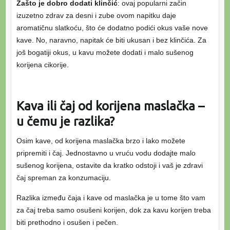
Zašto je dobro dodati klinčić
: ovaj popularni začin
izuzetno zdrav za desni i zube ovom napitku daje
aromatičnu slatkoću, što će dodatno podići okus vaše nove
kave. No, naravno, napitak će biti ukusan i bez klinčića. Za
još bogatiji okus, u kavu možete dodati i malo sušenog
korijena cikorije.
Kava ili čaj od korijena maslačka –
u čemu je razlika?
Osim kave, od korijena maslačka brzo i lako možete
pripremiti i čaj. Jednostavno u vruću vodu dodajte malo
sušenog korijena, ostavite da kratko odstoji i vaš je zdravi
čaj spreman za konzumaciju.
Razlika između čaja i kave od maslačka je u tome što vam
za čaj treba samo osušeni korijen, dok za kavu korijen treba
biti prethodno i osušen i pečen.