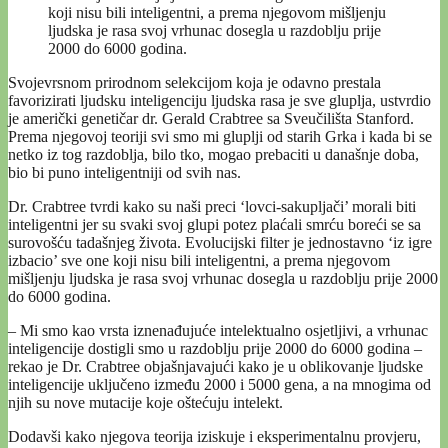
koji nisu bili inteligentni, a prema njegovom mišljenju
ljudska je rasa svoj vrhunac dosegla u razdoblju prije
2000 do 6000 godina.
Svojevrsnom prirodnom selekcijom koja je odavno prestala
favorizirati ljudsku inteligenciju ljudska rasa je sve gluplja, ustvrdio
je američki genetičar dr. Gerald Crabtree sa Sveučilišta Stanford.
Prema njegovoj teoriji svi smo mi gluplji od starih Grka i kada bi se
netko iz tog razdoblja, bilo tko, mogao prebaciti u današnje doba,
bio bi puno inteligentniji od svih nas.
Dr. Crabtree tvrdi kako su naši preci ‘lovci-sakupljači’ morali biti
inteligentni jer su svaki svoj glupi potez plaćali smrću boreći se sa
surovošću tadašnjeg života. Evolucijski filter je jednostavno ‘iz igre
izbacio’ sve one koji nisu bili inteligentni, a prema njegovom
mišljenju ljudska je rasa svoj vrhunac dosegla u razdoblju prije 2000
do 6000 godina.
– Mi smo kao vrsta iznenađujuće intelektualno osjetljivi, a vrhunac
inteligencije dostigli smo u razdoblju prije 2000 do 6000 godina –
rekao je Dr. Crabtree objašnjavajući kako je u oblikovanje ljudske
inteligencije uključeno između 2000 i 5000 gena, a na mnogima od
njih su nove mutacije koje oštećuju intelekt.
Dodavši kako njegova teorija iziskuje i eksperimentalnu provjeru,