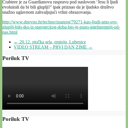
Crabtree je za Guardianovu raspravu pod naslovom ‘Jesu li ljudi
evoluirali da bi bili gluplji?’ ipak priznao da je ljudsko društvo
snažno uglavnom zahvaljujući vrlini obrazovanja.
http://www.dnevno.hr/techno/znanost/79271-kao-ljudi-smo-sve-
gluplji-bilo-tko-iz-starogrckog-doba-bio-je-puno-inteligentniji-od-
nas.html
←
20.12. otočka sela, emisija, Lubenice
VIDEO STREAM – PRVI DAN ZIME
→
Poriluk TV
Poriluk TV