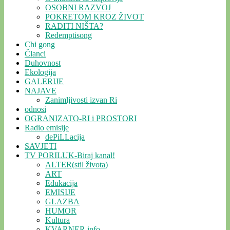
OSOBNI RAZVOJ
POKRETOM KROZ ŽIVOT
RADITI NIŠTA?
Redemptisong
Chi gong
Članci
Duhovnost
Ekologija
GALERIJE
NAJAVE
Zanimljivosti izvan Ri
odnosi
OGRANIZATO-RI i PROSTORI
Radio emisije
dePiLLacija
SAVJETI
TV PORILUK-Biraj kanal!
ALTER(stil života)
ART
Edukacija
EMISIJE
GLAZBA
HUMOR
Kultura
KVARNER.info