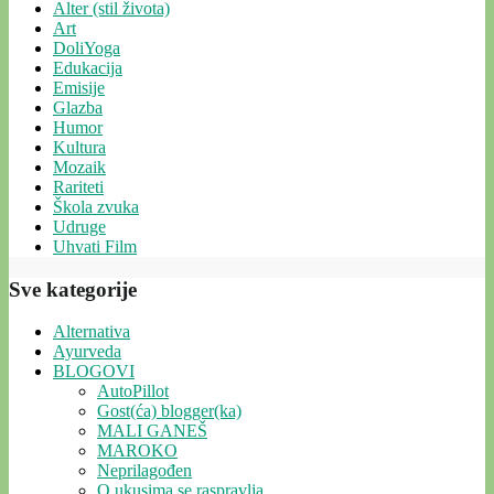
Alter (stil života)
Art
DoliYoga
Edukacija
Emisije
Glazba
Humor
Kultura
Mozaik
Rariteti
Škola zvuka
Udruge
Uhvati Film
Sve kategorije
Alternativa
Ayurveda
BLOGOVI
AutoPillot
Gost(ća) blogger(ka)
MALI GANEŠ
MAROKO
Neprilagođen
O ukusima se raspravlja