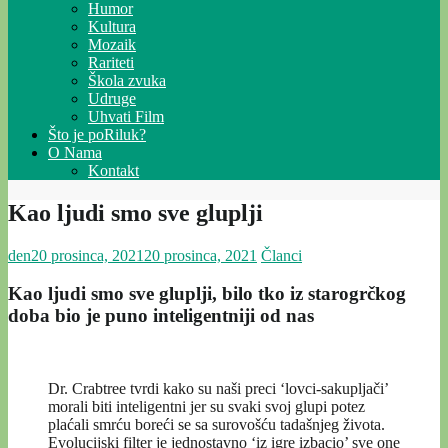
Humor
Kultura
Mozaik
Rariteti
Škola zvuka
Udruge
Uhvati Film
Što je poRiluk?
O Nama
Kontakt
Kao ljudi smo sve gluplji
den
20 prosinca, 2021
20 prosinca, 2021
Članci
Kao ljudi smo sve gluplji, bilo tko iz starogrčkog
doba bio je puno inteligentniji od nas
Dr. Crabtree tvrdi kako su naši preci ‘lovci-sakupljači’
morali biti inteligentni jer su svaki svoj glupi potez
plaćali smrću boreći se sa surovošću tadašnjeg života.
Evolucijski filter je jednostavno ‘iz igre izbacio’ sve one