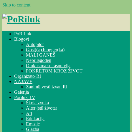
Skip to content
PoRiLuk
Blogovi
Autopilot
Gost(ća) blogger(ka)
MALI GANEŠ
Neprilagođen
O ukusima se raspravlja
POKRETOM KROZ ŽIVOT
Organizato-RI
NAJAVE
Zanimljivosti izvan Ri
Galerija
Poriluk TV
Škola zvuka
Alter (stil života)
Art
Edukacija
Emisije
Glazba