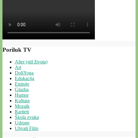
Poriluk TV
Alter (stil života)
Art
DoliYoga
Edukacija
Emisije
Glazba
Humor
Kultura
Mozaik
Rariteti
Škola zvuka
Udruge
Uhvati Film