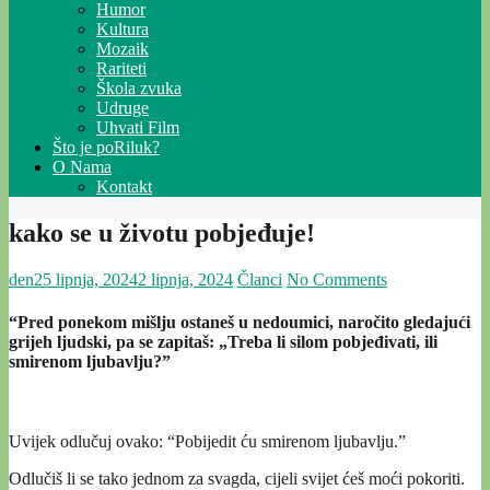
Humor
Kultura
Mozaik
Rariteti
Škola zvuka
Udruge
Uhvati Film
Što je poRiluk?
O Nama
Kontakt
kako se u životu pobjeđuje!
den
25 lipnja, 2024
2 lipnja, 2024
Članci
No Comments
“Pred ponekom mišlju ostaneš u nedoumici, naročito gledajući
grijeh ljudski, pa se zapitaš: „Treba li silom pobjeđivati, ili
smirenom ljubavlju?”
Uvijek odlučuj ovako: “Pobijedit ću smirenom ljubavlju.”
Odlučiš li se tako jednom za svagda, cijeli svijet ćeš moći pokoriti.