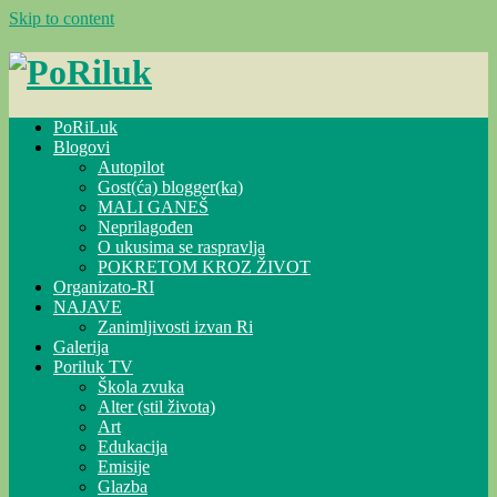
Skip to content
PoRiLuk
Blogovi
Autopilot
Gost(ća) blogger(ka)
MALI GANEŠ
Neprilagođen
O ukusima se raspravlja
POKRETOM KROZ ŽIVOT
Organizato-RI
NAJAVE
Zanimljivosti izvan Ri
Galerija
Poriluk TV
Škola zvuka
Alter (stil života)
Art
Edukacija
Emisije
Glazba