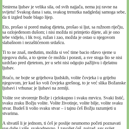
Smirena ljubav je velika sila, od svih najjača, nema joj ravne na
svijetu! Svakog dana i sata, svakog trenutka nadgledaj samoga sebe,
da ti izgled bude blago lijep.
Eto, prošao si pored malog djeteta, prošao si ljut, sa ružnom riječju,
sa ozlojeđenom dušom; i nisi možda ni primjetio dijete, ali je ono
tebe vidjelo, i lik tvoj, ružan i zao, možda je ostao u njegovom
slabašnom i nezaštićenom srdašcu.
Ti to ne znaš, međutim, možda si već time bacio rđavo sjeme u
njegovu dušu, a to sjeme će možda i porasti, a sve stoga što se nisi
uzdržao pred djetetom, jer u sebi nisi odgojio pažljivu i djelatnu
ljubav.
Braćo, ne bojte se grijehova ljudskih, volite čovjeka i u grijehu
njegovom, jer kad ko voli čovjeka grešnog, to je već slika Božanske
ljubavi i vrhunac je ljubavi na zemlji.
Volite sve stvorenje Božje i cjelokupno i svaku mrvicu. Svaki listić,
svaku zraku Božju volite. Volite životinje, volite bilje, volite svaku
stvar. Budeš li volio svaku stvar – i tajnu ćeš Božju razumjeti u
stvarima.
A shvatiš li je jednom, ti ćeš je poslije neumorno početi poznavati
sve dalje i više, svakodnevno. I zavoljet ćeš, najzad, sav svijet