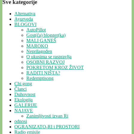
Sve kategorije
Alternativa
Ayurveda
BLOGOVI
AutoPillot
Gost(ća) blogger(ka)
MALI GANEŠ
MAROKO
Neprilagođen
O ukusima se raspravlja
OSOBNI RAZVOJ
POKRETOM KROZ ŽIVOT
RADITI NIŠTA?
Redemptisong
Chi gong
Članci
Duhovnost
Ekologija
GALERIJE
NAJAVE
Zanimljivosti izvan Ri
odnosi
OGRANIZATO-RI i PROSTORI
Radio emisije