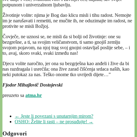
potpunom i univerzalnom ljubavlju.
Životinje volite: njima je Bog dao klicu misli i tihu radost. Nemojte
im je narušavati i remetiti, ne mučite ih, ne oduzimajte im radost, ne
protivite se misli Božjoj.
Čovječe, ne uznosi se, ne misli da si bolji od životinje: one su
bezgrešne, a ti, sa svojim veličanstvom, ti samo gnojiš zemlju
svojom pojavom, na njoj trag svoj gnojni ostavljaš poslije sebe, – i
to, avaj, skoro svaki, svaki između nas!
Djecu volite naročito, jer ona su bezgrješna kao anđeli i žive da bi
nas razdragala i usrećila; ona žive zarad čišćenja srdaca naših, kao
neki putokaz za nas. Teško onome tko uvrijedi dijete…”
Fjodor Mihajlovič Dostojevski
preuzeto sa
atma.hr
←
Jeste li povezani s unutarnjim mirom?
OSHO: Želite li rasti – ne prosuđujte!
→
Odgovori