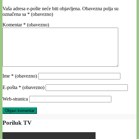
Vaša adresa e-pošte neće biti objavljena.
Obavezna polja su
označena sa
* (obavezno)
Komentar
* (obavezno)
Ime
* (obavezno)
E-pošta
* (obavezno)
Web-stranica
Poriluk TV