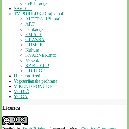
dePiLLacija
SAVJETI
TV PORILUK-Biraj kanal!
ALTER(stil života)
ART
Edukacija
EMISIJE
GLAZBA
HUMOR
Kultura
KVARNER.info
Mozaik
RARITETI !
UDRUGE
Uncategorized
Vegetarijanska prehrana
VIKEND PONUDE
VODIČ
YOGA
Licenca
Poriluk
by
Spirit Rijeka
is licensed under a
Creative Commons