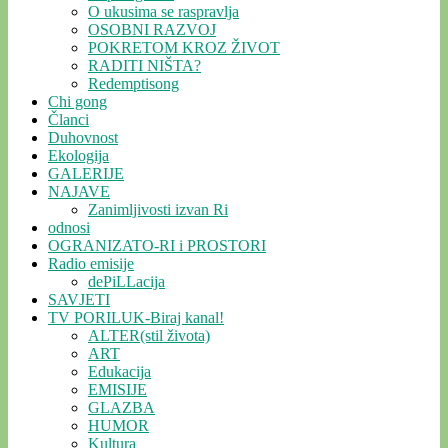
O ukusima se raspravlja
OSOBNI RAZVOJ
POKRETOM KROZ ŽIVOT
RADITI NIŠTA?
Redemptisong
Chi gong
Članci
Duhovnost
Ekologija
GALERIJE
NAJAVE
Zanimljivosti izvan Ri
odnosi
OGRANIZATO-RI i PROSTORI
Radio emisije
dePiLLacija
SAVJETI
TV PORILUK-Biraj kanal!
ALTER(stil života)
ART
Edukacija
EMISIJE
GLAZBA
HUMOR
Kultura