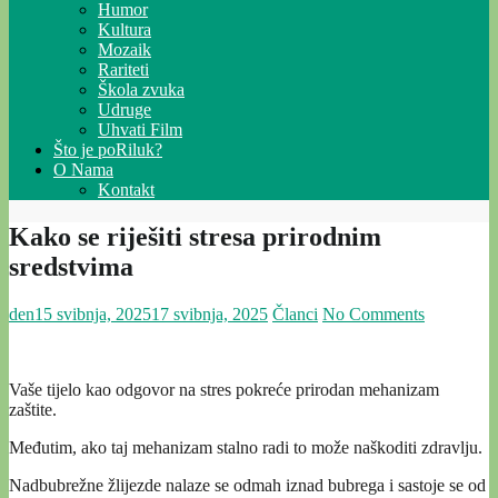
Humor
Kultura
Mozaik
Rariteti
Škola zvuka
Udruge
Uhvati Film
Što je poRiluk?
O Nama
Kontakt
Kako se riješiti stresa prirodnim
sredstvima
den
15 svibnja, 2025
17 svibnja, 2025
Članci
No Comments
Vaše tijelo kao odgovor na stres pokreće prirodan mehanizam
zaštite.
Međutim, ako taj mehanizam stalno radi to može naškoditi zdravlju.
Nadbubrežne žlijezde nalaze se odmah iznad bubrega i sastoje se od