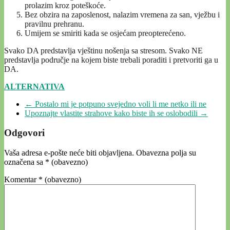
prolazim kroz poteškoće.
Bez obzira na zaposlenost, nalazim vremena za san, vježbu i
pravilnu prehranu.
Umijem se smiriti kada se osjećam preopterećeno.
Svako DA predstavlja vještinu nošenja sa stresom. Svako NE
predstavlja područje na kojem biste trebali poraditi i pretvoriti ga u
DA.
ALTERNATIVA
←
Postalo mi je potpuno svejedno voli li me netko ili ne
Upoznajte vlastite strahove kako biste ih se oslobodili
→
Odgovori
Vaša adresa e-pošte neće biti objavljena.
Obavezna polja su
označena sa
* (obavezno)
Komentar
* (obavezno)