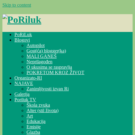
Skip to content
PoRiLuk
Blogovi
Autopilot
Gost(ća) blogger(ka)
MALI GANEŠ
Neprilagođen
O ukusima se raspravlja
POKRETOM KROZ ŽIVOT
Organizato-RI
NAJAVE
Zanimljivosti izvan Ri
Galerija
Poriluk TV
Škola zvuka
Alter (stil života)
Art
Edukacija
Emisije
Glazba