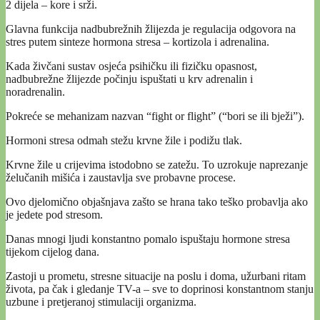
2 dijela – kore i srži.
Glavna funkcija nadbubrežnih žlijezda je regulacija odgovora na
stres putem sinteze hormona stresa – kortizola i adrenalina.
Kada živčani sustav osjeća psihičku ili fizičku opasnost,
nadbubrežne žlijezde počinju ispuštati u krv adrenalin i
noradrenalin.
Pokreće se mehanizam nazvan “fight or flight” (“bori se ili bježi”).
Hormoni stresa odmah stežu krvne žile i podižu tlak.
Krvne žile u crijevima istodobno se zatežu. To uzrokuje naprezanje
želučanih mišića i zaustavlja sve probavne procese.
Ovo djelomično objašnjava zašto se hrana tako teško probavlja ako
je jedete pod stresom.
Danas mnogi ljudi konstantno pomalo ispuštaju hormone stresa
tijekom cijelog dana.
Zastoji u prometu, stresne situacije na poslu i doma, užurbani ritam
života, pa čak i gledanje TV-a – sve to doprinosi konstantnom stanju
uzbune i pretjeranoj stimulaciji organizma.