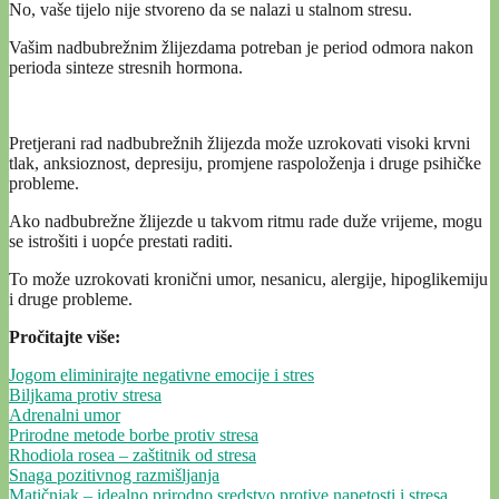
No, vaše tijelo nije stvoreno da se nalazi u stalnom stresu.
Vašim nadbubrežnim žlijezdama potreban je period odmora nakon
perioda sinteze stresnih hormona.
Pretjerani rad nadbubrežnih žlijezda može uzrokovati visoki krvni
tlak, anksioznost, depresiju, promjene raspoloženja i druge psihičke
probleme.
Ako nadbubrežne žlijezde u takvom ritmu rade duže vrijeme, mogu
se istrošiti i uopće prestati raditi.
To može uzrokovati kronični umor, nesanicu, alergije, hipoglikemiju
i druge probleme.
Pročitajte više:
Jogom eliminirajte negativne emocije i stres
Biljkama protiv stresa
Adrenalni umor
Prirodne metode borbe protiv stresa
Rhodiola rosea – zaštitnik od stresa
Snaga pozitivnog razmišljanja
Matičnjak – idealno prirodno sredstvo protive napetosti i stresa