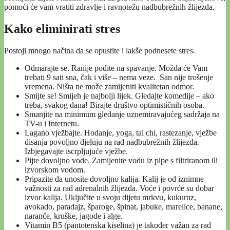
pomoći će vam vratiti zdravlje i ravnotežu nadbubrežnih žlijezda.
Kako eliminirati stres
Postoji mnogo načina da se opustite i lakše podnesete stres.
Odmarajte se. Ranije pođite na spavanje. Možda će Vam
trebati 9 sati sna, čak i više – nema veze. San nije trošenje
vremena. Ništa ne može zamijeniti kvalitetan odmor.
Smijte se! Smijeh je najbolji lijek. Gledajte komedije – ako
treba, svakog dana! Birajte društvo optimističnih osoba.
Smanjite na minimum gledanje uznemiravajućeg sadržaja na
TV-u i Internetu.
Lagano vježbajte. Hodanje, yoga, tai chi, rastezanje, vježbe
disanja povoljno djeluju na rad nadbubrežnih žlijezda.
Izbjegavajte iscrpljujuće vježbe.
Pijte dovoljno vode. Zamijenite vodu iz pipe s filtriranom ili
izvorskom vodom.
Pripazite da unosite dovoljno kalija. Kalij je od iznimne
važnosti za rad adrenalnih žlijezda. Voće i povrće su dobar
izvor kalija. Uključite u svoju dijetu mrkvu, kukuruz,
avokado, paradajz, šparoge, špinat, jabuke, marelice, banane,
naranče, kruške, jagode i alge.
Vitamin B5 (pantotenska kiselina) je također važan za rad