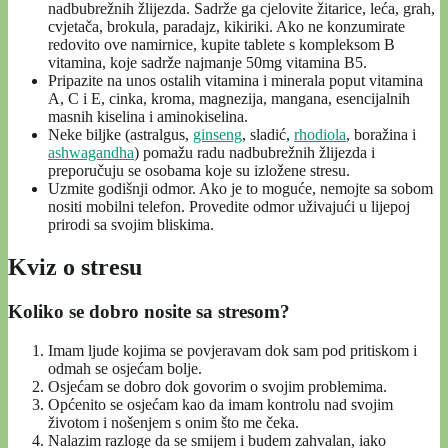
nadbubrežnih žlijezda. Sadrže ga cjelovite žitarice, leća, grah,
cvjetača, brokula, paradajz, kikiriki. Ako ne konzumirate
redovito ove namirnice, kupite tablete s kompleksom B
vitamina, koje sadrže najmanje 50mg vitamina B5.
Pripazite na unos ostalih vitamina i minerala poput vitamina
A, C i E, cinka, kroma, magnezija, mangana, esencijalnih
masnih kiselina i aminokiselina.
Neke biljke (astralgus,
ginseng
, sladić,
rhodiola
, boražina i
ashwagandha
) pomažu radu nadbubrežnih žlijezda i
preporučuju se osobama koje su izložene stresu.
Uzmite godišnji odmor. Ako je to moguće, nemojte sa sobom
nositi mobilni telefon. Provedite odmor uživajući u lijepoj
prirodi sa svojim bliskima.
Kviz o stresu
Koliko se dobro nosite sa stresom?
Imam ljude kojima se povjeravam dok sam pod pritiskom i
odmah se osjećam bolje.
Osjećam se dobro dok govorim o svojim problemima.
Općenito se osjećam kao da imam kontrolu nad svojim
životom i nošenjem s onim što me čeka.
Nalazim razloge da se smijem i budem zahvalan, iako