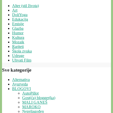
Alter (stil života)
Art
DoliYoga
Edukacija
Emisije
Glazba
Humor
Kultura
Mozaik
Rariteti
Škola zvuka
Udruge
Uhvati Film
Sve kategorije
Alternativa
Ayurveda
BLOGOVI
AutoPillot
Gost(ća) blogger(ka)
MALI GANEŠ
MAROKO
Neprilagođen