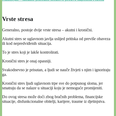
Vrste stresa
Generalno, postoje dvije vrste stresa – akutni i kronični.
Akutni stres se uglavnom javlja uslijed pritiska od previše obaveza
ili kod nepredviđenih situacija.
To je stres koji je lakše kontrolirati.
Kronični stres je onaj opasniji.
Svakodnevno je prisutan, a ljudi se nauče živjeti s njim i ignoriraju
ga.
Kronični stres ljudi uglavnom trpe sve do potpunog sloma, jer
smatraju da se nalaze u situaciji koju je nemoguće promijeniti.
Do ovog stresa može doći zbog bračnih problema, financijske
situacije, disfunkcionalne obitelji, karijere, traume iz djetinjstva.