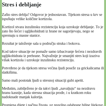
Stres i debljanje
Zašto stres deblja? Odgovor je jednostavan. Tijekom stresa u krv se
ispuštaju velike količine kortizola.
Kortizol stvara inzulinsku rezistenciju koja uzrokuje debljanje. To je
zato što šećer i ugljikohidrati iz hrane ne sagorijevaju, nego se
spremaju u masne stanice.
Rezultat je taloženje sala u području struka i bokova.
Kod takve situacije ne pomaže samo izbacivanje šećera i nezdravih
ugljikohidrata iz prehrane. Najvažnije je smanjiti stres koji izaziva
višak kortizola i uzrokuje inzulinsku rezistenciju.
Potvrđeno je da tijekom stresa većina ljudi poseže za grickalicama ili
slatkišima.
Samo mali postotak ljudi u stresnoj situaciji gubi apetit.
Međutim, zabilježeno je da takvi ljudi „navaljuju“ na nezdravu
hranu kasnije, kada stresna situacija prođe, i u kratkom roku
nadoknade manjak kalorija.
Promjena dijete i načina života, uz pravilno odabrane biljne lijekove,