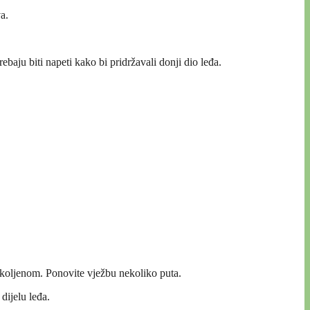
a.
ebaju biti napeti kako bi pridržavali donji dio leđa.
m koljenom. Ponovite vježbu nekoliko puta.
dijelu leđa.