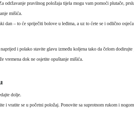
. Za održavanje pravilnog položaja tijela mogu vam pomoći plutače, prslu
anje mišića.
i dan – to će spriječiti bolove u leđima, a uz to ćete se i odlično osjećat
e naprijed i polako stavite glavu između koljena tako da čelom dodirujte
uže vremena dok ne osjetite opuštanje mišića.
u
dajte dolje.
nite i vratite se u početni položaj. Ponovite sa suprotnom rukom i nogom