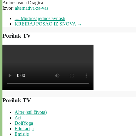
Autor: Ivana Dragica
Izvor:
alternativa-za-vas
←
Mudrost jednostavnosti
KREIRAJ POSAO IZ SNOVA
→
Poriluk TV
Poriluk TV
Alter (stil života)
Art
DoliYoga
Edukacija
Emisije