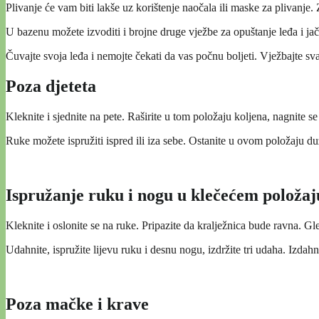
Plivanje će vam biti lakše uz korištenje naočala ili maske za plivanje
U bazenu možete izvoditi i brojne druge vježbe za opuštanje leđa i jač
Čuvajte svoja leđa i nemojte čekati da vas počnu boljeti. Vježbajte svak
Poza djeteta
Kleknite i sjednite na pete. Raširite u tom položaju koljena, nagnite s
Ruke možete ispružiti ispred ili iza sebe. Ostanite u ovom položaju d
Ispružanje ruku i nogu u klečećem položaj
Kleknite i oslonite se na ruke. Pripazite da kralježnica bude ravna. Gle
Udahnite, ispružite lijevu ruku i desnu nogu, izdržite tri udaha. Izdah
Poza mačke i krave