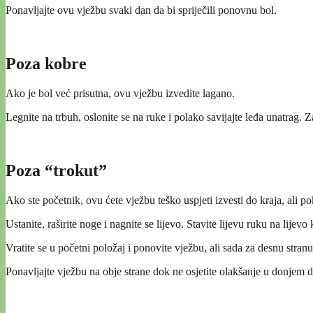
Ponavljajte ovu vježbu svaki dan da bi spriječili ponovnu bol.
Poza kobre
Ako je bol već prisutna, ovu vježbu izvedite lagano.
Legnite na trbuh, oslonite se na ruke i polako savijajte leđa unatrag. 
Poza “trokut”
Ako ste početnik, ovu ćete vježbu teško uspjeti izvesti do kraja, ali po
Ustanite, raširite noge i nagnite se lijevo. Stavite lijevu ruku na lije
Vratite se u početni položaj i ponovite vježbu, ali sada za desnu stranu 
Ponavljajte vježbu na obje strane dok ne osjetite olakšanje u donjem di