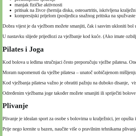
manjak fizičke aktivnosti
pritisak na živce (hernija diska, osteoartritis, iskrivljena kralježn
kompresijski prijelom (posljedica snažnog pritiska na spužvaste 
Dobra vijest je da vježbom možete smanjiti, čak i sasvim ukloniti bol 
U nastavku slijede prijedlozi za vježbanje kod kuće. (Ako imate ozbilj
Pilates i Joga
Kod bolova u leđima stručnjaci često preporučuju vježbe pilatesa. One po
Moram napomenuti da vježbe pilatesa – unatoč uobičajenom mišljenju – n
Kod vježbanja pilatesa važno je obratiti pažnju na duboko disanje, vis
Određenim vježbama joge također možete smanjiti ili spriječiti bolov
Plivanje
Plivanje je idealan sport za osobe s bolovima u kralježnici, jer opušta i
Prije nego krenite u bazen, naučite više o pravilnim tehnikama plivanj