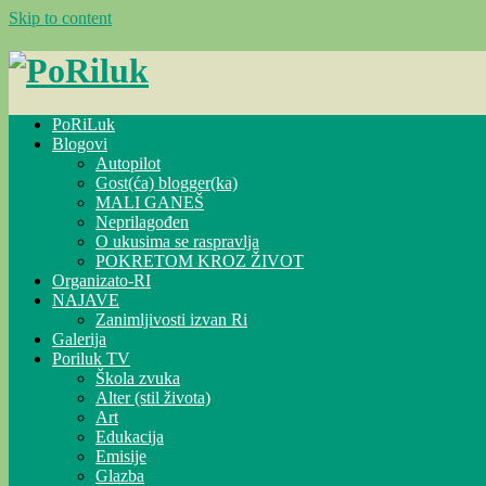
Skip to content
PoRiLuk
Blogovi
Autopilot
Gost(ća) blogger(ka)
MALI GANEŠ
Neprilagođen
O ukusima se raspravlja
POKRETOM KROZ ŽIVOT
Organizato-RI
NAJAVE
Zanimljivosti izvan Ri
Galerija
Poriluk TV
Škola zvuka
Alter (stil života)
Art
Edukacija
Emisije
Glazba