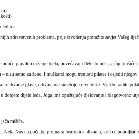
ica)
kosti)
u leđima.
nijih zdravstvenih problema, prije izvođenja potražite savjet Vašeg liječ
tiču pravilno držanje tijela, povećavaju fleksibilnost, jačaju mišiće i sv
isu samo za žene. I muškarci mogu trenirati pilates i osjetiti njegov b
oko držanje glave, održavanje simetrije i ravnoteže. Vježbe radite polak
e u donjem dijelu leđa. Joga ima opuštajuće djelovanje i blagotvorno ut
 jača mišiće.
a. Neka Vas na početku promatra instruktor plivanja, koji će poboljšati v