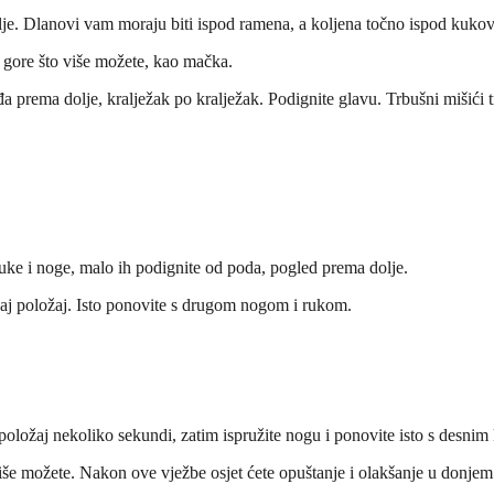
olje. Dlanovi vam moraju biti ispod ramena, a koljena točno ispod kukov
a gore što više možete, kao mačka.
a prema dolje, kralježak po kralježak. Podignite glavu. Trbušni mišići tr
 ruke i noge, malo ih podignite od poda, pogled prema dolje.
vaj položaj. Isto ponovite s drugom nogom i rukom.
 položaj nekoliko sekundi, zatim ispružite nogu i ponovite isto s desni
iše možete. Nakon ove vježbe osjet ćete opuštanje i olakšanje u donjem 