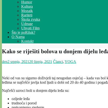
Humor
Kultura
Mozaik
Rariteti
Škola zvuka
Udruge
Uhvati Film
Što je poRiluk?
O Nama
Kontakt
Kako se riješiti bolova u donjem dijelu le
den
2 srpnja, 2021
20 lipnja, 2021
Članci
,
YOGA
Neki od vas su sigurno doživjeli taj neugodan osjećaj – kada vas bol
leđima se najčešće javlja kod ljudi u dobi od 20 do 40 godina i poga
Najčešći uzroci boli u donjem dijelu leđa su:
ozljede leđa
trudnoća i porod
prekomjerno sjedenje