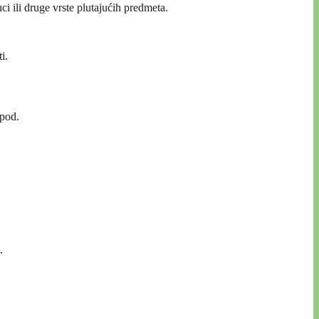
ci ili druge vrste plutajućih predmeta.
i.
 pod.
.