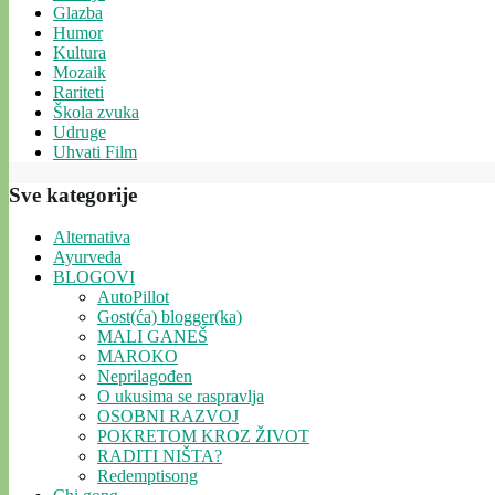
Glazba
Humor
Kultura
Mozaik
Rariteti
Škola zvuka
Udruge
Uhvati Film
Sve kategorije
Alternativa
Ayurveda
BLOGOVI
AutoPillot
Gost(ća) blogger(ka)
MALI GANEŠ
MAROKO
Neprilagođen
O ukusima se raspravlja
OSOBNI RAZVOJ
POKRETOM KROZ ŽIVOT
RADITI NIŠTA?
Redemptisong