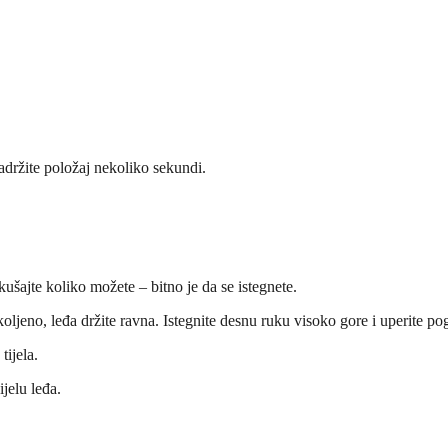
Zadržite položaj nekoliko sekundi.
kušajte koliko možete – bitno je da se istegnete.
vo koljeno, leđa držite ravna. Istegnite desnu ruku visoko gore i uperite 
tijela.
jelu leđa.