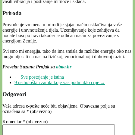
vaših vibracija i postizanje mirnoće i sklada.
Priroda
Provođenje vremena u prirodi je sjajan način usklađivanja vaše
energije i uravnoteženja tijela. Uzemljavanje koje zahtijeva da
hodate bosi po travi također je odličan način za povezivanje s
energijom Zemlje.
Svi smo mi energija, tako da ima smisla da različite energije oko nas
mogu utjecati na nas na fizičkoj, emocionalnoj i duhovnoj razini.
Prevela: Suzana Prnjak za
atma.hr
←
Sve postojanje je istina
9 psiholoških zamki koje vas podmuklo crpe
→
Odgovori
Vaša adresa e-pošte neće biti objavljena.
Obavezna polja su
označena sa
* (obavezno)
Komentar
* (obavezno)