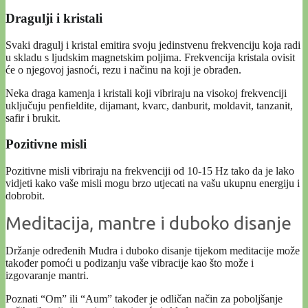
Dragulji i kristali
Svaki dragulj i kristal emitira svoju jedinstvenu frekvenciju koja radi
u skladu s ljudskim magnetskim poljima. Frekvencija kristala ovisit
će o njegovoj jasnoći, rezu i načinu na koji je obrađen.
Neka draga kamenja i kristali koji vibriraju na visokoj frekvenciji
uključuju penfieldite, dijamant, kvarc, danburit, moldavit, tanzanit,
safir i brukit.
Pozitivne misli
Pozitivne misli vibriraju na frekvenciji od 10-15 Hz tako da je lako
vidjeti kako vaše misli mogu brzo utjecati na vašu ukupnu energiju i
dobrobit.
Meditacija, mantre i duboko disanje
Držanje određenih Mudra i duboko disanje tijekom meditacije može
također pomoći u podizanju vaše vibracije kao što može i
izgovaranje mantri.
Poznati “Om” ili “Aum” također je odličan način za poboljšanje