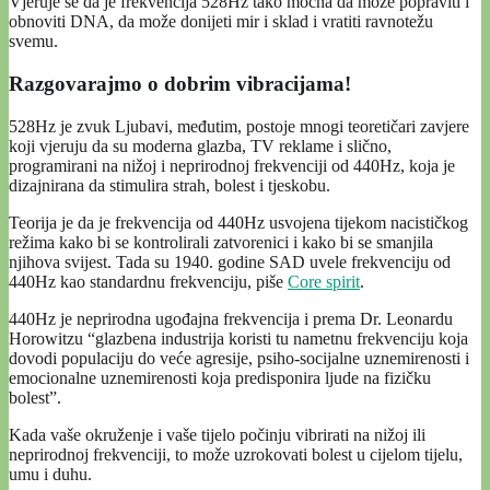
Vjeruje se da je frekvencija 528Hz tako moćna da može popraviti i
obnoviti DNA, da može donijeti mir i sklad i vratiti ravnotežu
svemu.
Razgovarajmo o dobrim vibracijama!
528Hz je zvuk Ljubavi, međutim, postoje mnogi teoretičari zavjere
koji vjeruju da su moderna glazba, TV reklame i slično,
programirani na nižoj i neprirodnoj frekvenciji od 440Hz, koja je
dizajnirana da stimulira strah, bolest i tjeskobu.
Teorija je da je frekvencija od 440Hz usvojena tijekom nacističkog
režima kako bi se kontrolirali zatvorenici i kako bi se smanjila
njihova svijest. Tada su 1940. godine SAD uvele frekvenciju od
440Hz kao standardnu ​​frekvenciju, piše
Core spirit
.
440Hz je neprirodna ugođajna frekvencija i prema Dr. Leonardu
Horowitzu “glazbena industrija koristi tu nametnu frekvenciju koja
dovodi populaciju do veće agresije, psiho-socijalne uznemirenosti i
emocionalne uznemirenosti koja predisponira ljude na fizičku
bolest”.
Kada vaše okruženje i vaše tijelo počinju vibrirati na nižoj ili
neprirodnoj frekvenciji, to može uzrokovati bolest u cijelom tijelu,
umu i duhu.