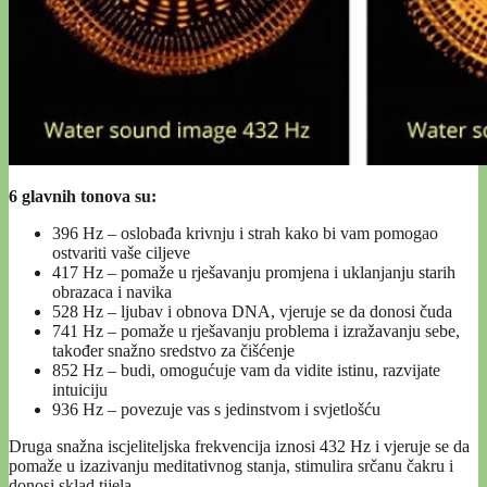
6 glavnih tonova su:
396 Hz – oslobađa krivnju i strah kako bi vam pomogao
ostvariti vaše ciljeve
417 Hz – pomaže u rješavanju promjena i uklanjanju starih
obrazaca i navika
528 Hz – ljubav i obnova DNA, vjeruje se da donosi čuda
741 Hz – pomaže u rješavanju problema i izražavanju sebe,
također snažno sredstvo za čišćenje
852 Hz – budi, omogućuje vam da vidite istinu, razvijate
intuiciju
936 Hz – povezuje vas s jedinstvom i svjetlošću
Druga snažna iscjeliteljska frekvencija iznosi 432 Hz i vjeruje se da
pomaže u izazivanju meditativnog stanja, stimulira srčanu čakru i
donosi sklad tijela.