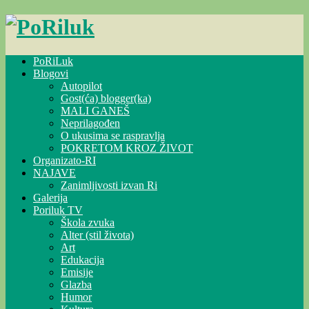
Skip
to
content
PoRiLuk
Blogovi
Autopilot
Gost(ća) blogger(ka)
MALI GANEŠ
Neprilagođen
O ukusima se raspravlja
POKRETOM KROZ ŽIVOT
Organizato-RI
NAJAVE
Zanimljivosti izvan Ri
Galerija
Poriluk TV
Škola zvuka
Alter (stil života)
Art
Edukacija
Emisije
Glazba
Humor