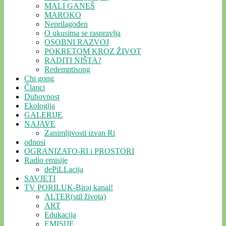
MALI GANEŠ
MAROKO
Neprilagođen
O ukusima se raspravlja
OSOBNI RAZVOJ
POKRETOM KROZ ŽIVOT
RADITI NIŠTA?
Redemptisong
Chi gong
Članci
Duhovnost
Ekologija
GALERIJE
NAJAVE
Zanimljivosti izvan Ri
odnosi
OGRANIZATO-RI i PROSTORI
Radio emisije
dePiLLacija
SAVJETI
TV PORILUK-Biraj kanal!
ALTER(stil života)
ART
Edukacija
EMISIJE