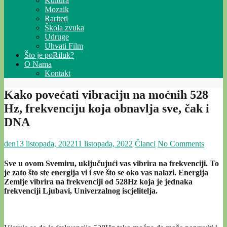
Kultura
Mozaik
Rariteti
Škola zvuka
Udruge
Uhvati Film
Što je poRiluk?
O Nama
Kontakt
Kako povećati vibraciju na moćnih 528
Hz, frekvenciju koja obnavlja sve, čak i
DNA
den
13 listopada, 2022
11 listopada, 2022
Članci
No Comments
Sve u ovom Svemiru, uključujući vas vibrira na frekvenciji. To
je zato što ste energija vi i sve što se oko vas nalazi. Energija
Zemlje vibrira na frekvenciji od 528Hz koja je jednaka
frekvenciji Ljubavi, Univerzalnog iscjelitelja.