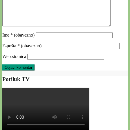
Ime
* (obavezno)
E-pošta
* (obavezno)
Web-stranica
Poriluk TV