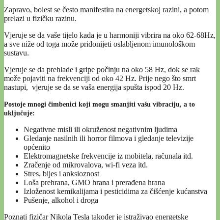
Zapravo, bolest se često manifestira na energetskoj razini, a potom
prelazi u fizičku razinu.
Vjeruje se da vaše tijelo kada je u harmoniji vibrira na oko 62-68Hz,
a sve niže od toga može pridonijeti oslabljenom imunološkom
sustavu.
Vjeruje se da prehlade i gripe počinju na oko 58 Hz, dok se rak
može pojaviti na frekvenciji od oko 42 Hz. Prije nego što smrt
nastupi, vjeruje se da se vaša energija spušta ispod 20 Hz.
Postoje mnogi čimbenici koji mogu smanjiti vašu vibraciju, a to
uključuje:
Negativne misli ili okruženost negativnim ljudima
Gledanje nasilnih ili horror filmova i gledanje televizije
općenito
Elektromagnetske frekvencije iz mobitela, računala itd.
Zračenje od mikrovalova, wi-fi veza itd.
Stres, bijes i anksioznost
Loša prehrana, GMO hrana i prerađena hrana
Izloženost kemikalijama i pesticidima za čišćenje kućanstva
Pušenje, alkohol i droga
Poznati fizičar Nikola Tesla također je istraživao energetske