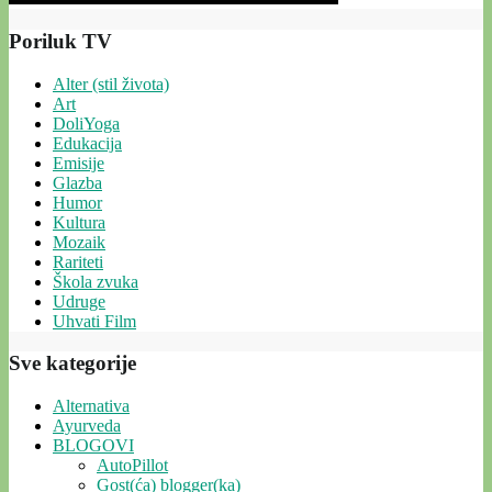
Poriluk TV
Alter (stil života)
Art
DoliYoga
Edukacija
Emisije
Glazba
Humor
Kultura
Mozaik
Rariteti
Škola zvuka
Udruge
Uhvati Film
Sve kategorije
Alternativa
Ayurveda
BLOGOVI
AutoPillot
Gost(ća) blogger(ka)