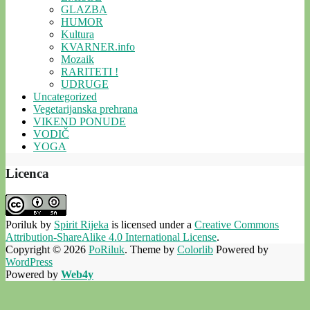
GLAZBA
HUMOR
Kultura
KVARNER.info
Mozaik
RARITETI !
UDRUGE
Uncategorized
Vegetarijanska prehrana
VIKEND PONUDE
VODIČ
YOGA
Licenca
Poriluk
by
Spirit Rijeka
is licensed under a
Creative Commons
Attribution-ShareAlike 4.0 International License
.
Copyright © 2026
PoRiluk
. Theme by
Colorlib
Powered by
WordPress
Powered by
Web4y