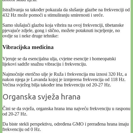
Istraživanja su također pokazala da slušanje glazbe na frekvenciji od
432 Hz može pomoći u stimuliranju smirenosti i sreće.
Samo slušajući glazbu koja vibrira na ovoj frekvenciji, tibetanske
pjevajuće zdjele, gong i slično, možete potaknuti iscjeljenje, no
ovdje su i neke druge tehnike:
Vibracijska medicina
Vjeruje se da esencijalna ulja, cvjetne esencije i homeopatski
lijekovi sadrže snažnu vibraciju i frekvenciju.
Najmoćnije eterično ulje je Ruža i frekvencija mu iznosi 320 Hz, a
nakon njega je Lavanda kojoj je izmjerena frekvencija od 118 Hz.
Većina svježeg bilja također ima frekvenciju od 20-27 Hz.
Organska svježa hrana
Čini se da svježa, organska hrana ima najveću frekvenciju u rasponu
od 20-27 Hz.
Da biste stekli perspektivu, određena GMO i prerađena hrana imaju
frekvenciju od 0 Hz.