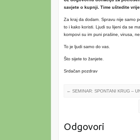
savjete o kupnji. Time uštedite vrij
Za kraj da dodam. Spravu nije samo pot
to i kako koristi. Ljudi su lijeni da se
kompovi su im puni prašine, virusa, ne
To je ljudi samo do vas.
Što sijete to žanjete.
Srdačan pozdrav
←
SEMINAR: SPONTANI KRUG – U
Odgovori