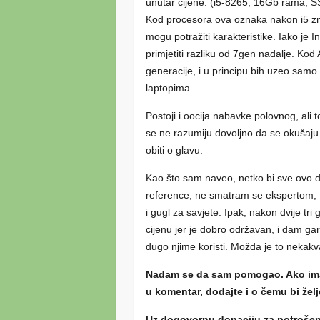
unutar cijene. (i5-8265, 16Gb rama, 
Kod procesora ova oznaka nakon i5 zn
mogu potražiti karakteristike. Iako je I
primjetiti razliku od 7gen nadalje. Kod
generacije, i u principu bih uzeo samo Ry
laptopima.
Postoji i oocija nabavke polovnog, ali 
se ne razumiju dovoljno da se okušaju u
obiti o glavu.
Kao što sam naveo, netko bi sve ovo 
reference, ne smatram se ekspertom, te
i gugl za savjete. Ipak, nakon dvije t
cijenu jer je dobro održavan, i dam ga
dugo njime koristi. Možda je to nek
Nadam se da sam pomogao. Ako ima
u komentar, dodajte i o čemu bi žel
Uz dogovornu donaciju za potrošeno