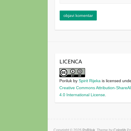
LICENCA
Poriluk
by
Spirit Rijeka
is licensed und
Creative Commons Attribution-ShareAl
4.0 International License
.
Copyright © 2026
PoRiluk
. Theme by
Colorlib
Po