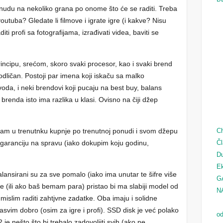
nudu na nekoliko grana po onome što će se raditi. Treba
outuba? Gledate li filmove i igrate igre (i kakve? Nisu
iti profi sa fotografijama, izrađivati videa, baviti se
rincipu, srećom, skoro svaki procesor, kao i svaki brend
odličan. Postoji par imena koji iskaču sa malko
zvoda, i neki brendovi koji pucaju na best buy, balans
 brenda isto ima razlika u klasi. Ovisno na čiji džep
iram u trenutnku kupnje po trenutnoj ponudi i svom džepu
Ch
 garanciju na spravu (iako dokupim koju godinu,
Čl
.
D
Ek
balansirani su za sve pomalo (iako ima unutar te šifre više
G
 (ili ako baš bemam para) pristao bi ma slabiji model od
N
 mislim raditi zahtjvne zadatke. Oba imaju i solidne
asvim dobro (osim za igre i profi). SSD disk je već polako
od
2 je nešto što bi trebalo zadovoljiti svih (ako ne