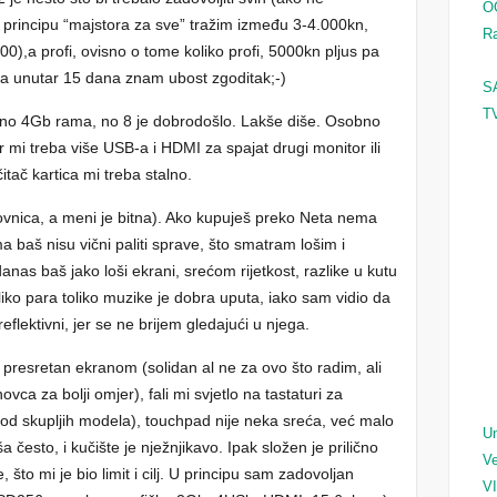
O
 principu “majstora za sve” tražim između 3-4.000kn,
Ra
00),a profi, ovisno o tome koliko profi, 5000kn pljus pa
ja unutar 15 dana znam ubost zgoditak;-)
S
TV
oljno 4Gb rama, no 8 je dobrodošlo. Lakše diše. Osobno
er mi treba više USB-a i HDMI za spajat drugi monitor ili
čitač kartica mi treba stalno.
pkovnica, a meni je bitna). Ako kupuješ preko Neta nema
 baš nisu vični paliti sprave, što smatram lošim i
nas baš jako loši ekrani, srećom rijetkost, razlike u kutu
liko para toliko muzike je dobra uputa, iako sam vidio da
flektivni, jer se ne brijem gledajući u njega.
resretan ekranom (solidan al ne za ovo što radim, ali
ca za bolji omjer), fali mi svjetlo na tastaturi za
 kod skupljih modela), touchpad nije neka sreća, već malo
Un
a često, i kučište je nježnjikavo. Ipak složen je prilično
Ve
što mi je bio limit i cilj. U principu sam zadovoljan
V