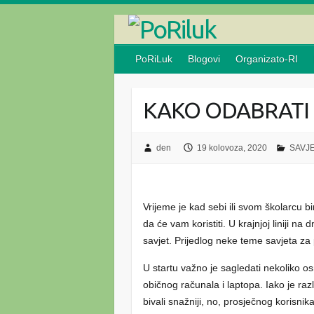
Skip
to
content
PoRiLuk
Blogovi
Organizato-RI
KAKO ODABRATI 
den
19 kolovoza, 2020
SAVJE
Vrijeme je kad sebi ili svom školarcu
da će vam koristiti. U krajnjoj liniji na 
savjet. Prijedlog neke teme savjeta za 
U startu važno je sagledati nekoliko 
običnog računala i laptopa. Iako je raz
bivali snažniji, no, prosječnog korisnik