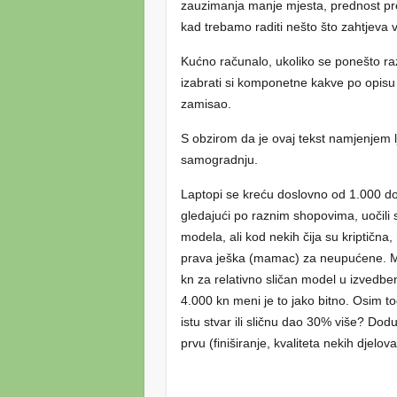
zauzimanja manje mjesta, prednost pren
kad trebamo raditi nešto što zahtjeva v
Kućno računalo, ukoliko se ponešto raz
izabrati si komponetne kakve po opisu 
zamisao.
S obzirom da je ovaj tekst namjenjem
samogradnju.
Laptopi se kreću doslovno od 1.000 do
gledajući po raznim shopovima, uočili sm
modela, ali kod nekih čija su kriptičn
prava ješka (mamac) za neupućene. Mis
kn za relativno sličan model u izvedbenoj
4.000 kn meni je to jako bitno. Osim 
istu stvar ili sličnu dao 30% više? Dod
prvu (finiširanje, kvaliteta nekih djelov