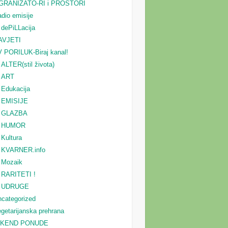
GRANIZATO-RI i PROSTORI
dio emisije
dePiLLacija
AVJETI
 PORILUK-Biraj kanal!
ALTER(stil života)
ART
Edukacija
EMISIJE
GLAZBA
HUMOR
Kultura
KVARNER.info
Mozaik
RARITETI !
UDRUGE
categorized
getarijanska prehrana
IKEND PONUDE