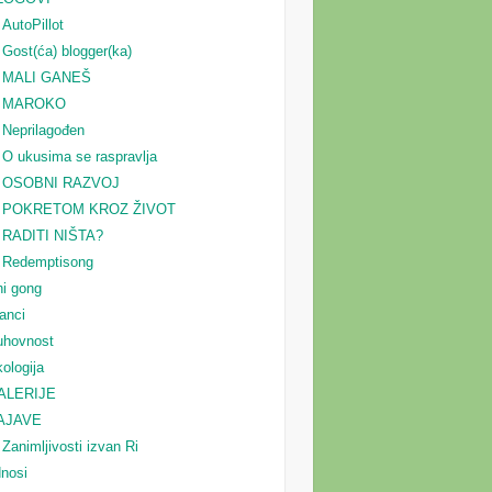
AutoPillot
Gost(ća) blogger(ka)
MALI GANEŠ
MAROKO
Neprilagođen
O ukusima se raspravlja
OSOBNI RAZVOJ
POKRETOM KROZ ŽIVOT
RADITI NIŠTA?
Redemptisong
i gong
anci
uhovnost
ologija
ALERIJE
AJAVE
Zanimljivosti izvan Ri
nosi