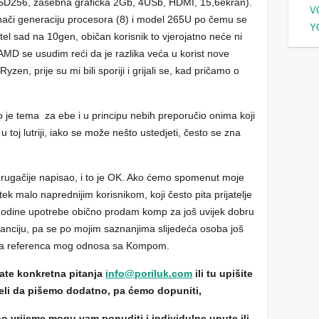
SSD256, zasebna grafička 2Gb, 4USb, HDMI, 15,6ekran).
V
ači generaciju procesora (8) i model 265U po čemu se
Y
ntel sad na 10gen, običan korisnik to vjerojatno neće ni
 AMD se usudim reći da je razlika veća u korist nove
zen, prije su mi bili sporiji i grijali se, kad pričamo o
to je tema za ebe i u principu nebih preporučio onima koji
 toj lutriji, iako se može nešto ustedjeti, često se zna
drugačije napisao, i to je OK. Ako ćemo spomenut moje
k malo naprednijim korisnikom, koji često pita prijatelje
ri godine upotrebe obično prodam komp za još uvijek dobru
ranciju, pa se po mojim saznanjima slijedeća osoba još
akva referenca mog odnosa sa Kompom.
te konkretna pitanja
info@poriluk.com
ili tu upišite
jeli da pišemo dodatno, pa ćemo dopuniti,
 vrijeme mogu vam ponuditi i individulne upute ili