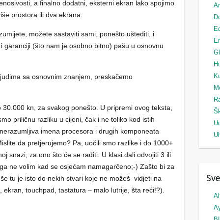
osivosti, a finalno dodatni, eksterni ekran lako spojimo
Ar
iše prostora ili dva ekrana.
Do
Ed
umijete, možete sastaviti sami, ponešto uštediti, i
Em
i garanciji (što nam je osobno bitno) pašu u osnovnu
G
H
Ku
 ljudima sa osnovnim znanjem, preskačemo
M
Ra
 30.000 kn, za svakog ponešto. U pripremi ovog teksta,
Šk
o priličnu razliku u cijeni, čak i ne toliko kod istih
U
a, nerazumljiva imena procesora i drugih komponeata
Uh
lite da pretjerujemo? Pa, uočili smo razlike i do 1000+
 snazi, za ono što će se raditi. U klasi dali odvojiti 3 ili
toga ne volim kad se osjećam namagarčeno;-) Zašto bi za
Sve
uše tu je isto do nekih stvari koje ne možeš vidjeti na
a, ekran, touchpad, tastatura – malo lutrije, šta reći!?).
Al
A
B