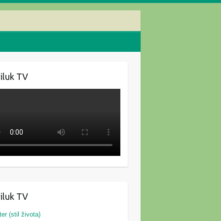
iluk TV
iluk TV
ter (stil života)