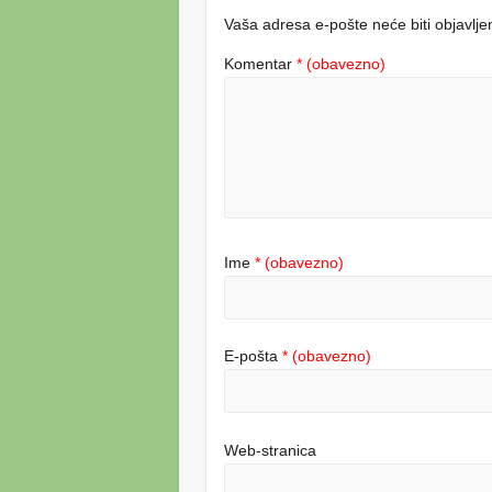
Vaša adresa e-pošte neće biti objavlje
Komentar
* (obavezno)
Ime
* (obavezno)
E-pošta
* (obavezno)
Web-stranica