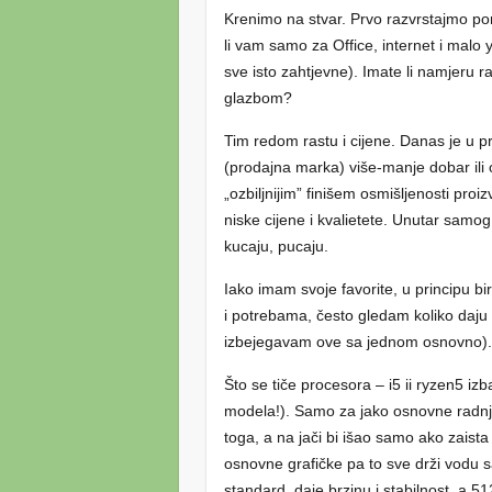
Krenimo na stvar. Prvo razvrstajmo po
li vam samo za Office, internet i malo y
sve isto zahtjevne). Imate li namjeru rad
glazbom?
Tim redom rastu i cijene. Danas je u p
(prodajna marka) više-manje dobar ili 
„ozbiljnijim” finišem osmišljenosti proi
niske cijene i kvalietete. Unutar samog
kucaju, pucaju.
Iako imam svoje favorite, u principu b
i potrebama, često gledam koliko daju
izbejegavam ove sa jednom osnovno)
Što se tiče procesora – i5 ii ryzen5 iz
modela!). Samo za jako osnovne radnje
toga, a na jači bi išao samo ako zaista
osnovne grafičke pa to sve drži vodu s
standard, daje brzinu i stabilnost, a 51