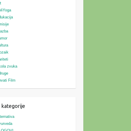
t
liYoga
ukacija
isije
lazba
umor
ltura
ozaik
riteti
ola zvuka
druge
vati Film
 kategorije
ternativa
yurveda
LOGOVI