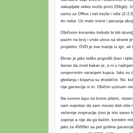
sakupljate video može proći 256gb). U
samo za Office i net može i niže (2-2,5
do neba. Uz malo sreće i pecanja akci
Običnom korisniku trebalo bi biti dov
pazim na broj i vrste utora sa strane j
projektor. DVD je sve manje iu igri, ali 
Ekran je jako teško pogoditi (kao i ti
šanse da znaš kakav je, a ni u radnjama
svojevrsnim varanjem kupca. Iako su da
gledanja i bojama su drastične. No, ko
nije garancija ni to. Obično uzimam nere
Na ovome lapu na kome pišem, nisam p
sam svjestan da sam morao dati više nov
večernje inspiracije (ovo je isto samo
zapinje a nije da ga tlačim, koristim miš
jako za 4500kn sa pet godina garancije, 