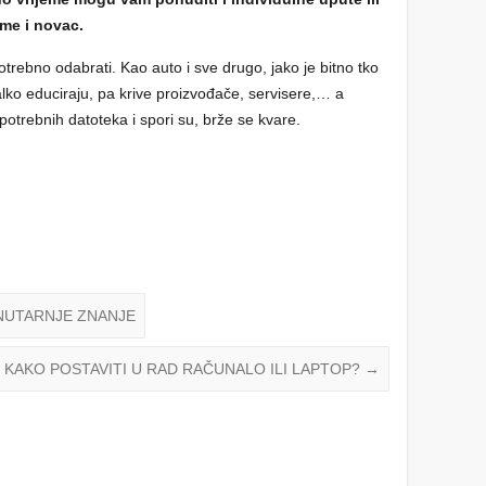
eme i novac.
rebno odabrati. Kao auto i sve drugo, jako je bitno tko
 malko educiraju, pa krive proizvođače, servisere,… a
potrebnih datoteka i spori su, brže se kvare.
NUTARNJE ZNANJE
KAKO POSTAVITI U RAD RAČUNALO ILI LAPTOP?
→