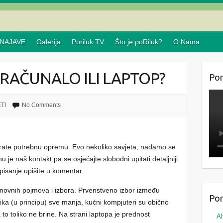
NAJAVE
Galerija
Poriluk TV
Što je poRiluk?
O Nama
RAČUNALO ILI LAPTOP?
Por
TI
No Comments
 birate potrebnu opremu. Evo nekoliko savjeta, nadamo se
dnu je naš kontakt pa se osjećajte slobodni upitati detaljniji
pisanje upišite u komentar.
osnovnih pojmova i izbora. Prvenstveno izbor između
Por
lika (u principu) sve manja, kućni kompjuteri su obično
a to toliko ne brine. Na strani laptopa je prednost
Al