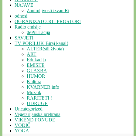
NAJAVE
Zanimljivosti izvan Ri
odnosi
OGRANIZATO-RI i PROSTORI
Radio emisije
dePiLLacija
SAVJETI
TV PORILUK-Biraj kanal!
ALTER(stil života)
ART
Edukacija
EMISIJE
GLAZBA
HUMOR
Kultura
KVARNER.info
Mozaik
RARITETI !
UDRUGE
Uncategorized
Vegetarijanska prehrana
VIKEND PONUDE
VODIČ
YOGA