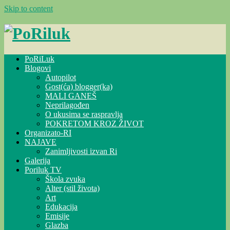
Skip to content
PoRiLuk
Blogovi
Autopilot
Gost(ća) blogger(ka)
MALI GANEŠ
Neprilagođen
O ukusima se raspravlja
POKRETOM KROZ ŽIVOT
Organizato-RI
NAJAVE
Zanimljivosti izvan Ri
Galerija
Poriluk TV
Škola zvuka
Alter (stil života)
Art
Edukacija
Emisije
Glazba