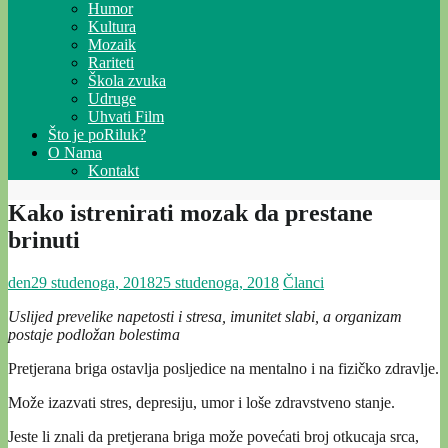
Humor
Kultura
Mozaik
Rariteti
Škola zvuka
Udruge
Uhvati Film
Što je poRiluk?
O Nama
Kontakt
Kako istrenirati mozak da prestane
brinuti
den
29 studenoga, 2018
25 studenoga, 2018
Članci
Uslijed prevelike napetosti i stresa, imunitet slabi, a organizam
postaje podložan bolestima
Pretjerana briga ostavlja posljedice na mentalno i na fizičko zdravlje.
Može izazvati stres, depresiju, umor i loše zdravstveno stanje.
Jeste li znali da pretjerana briga može povećati broj otkucaja srca,