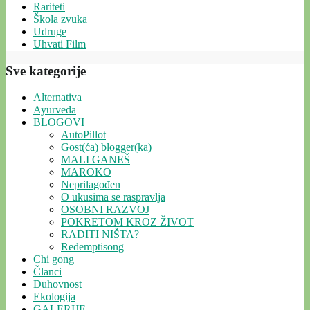
Rariteti
Škola zvuka
Udruge
Uhvati Film
Sve kategorije
Alternativa
Ayurveda
BLOGOVI
AutoPillot
Gost(ća) blogger(ka)
MALI GANEŠ
MAROKO
Neprilagođen
O ukusima se raspravlja
OSOBNI RAZVOJ
POKRETOM KROZ ŽIVOT
RADITI NIŠTA?
Redemptisong
Chi gong
Članci
Duhovnost
Ekologija
GALERIJE