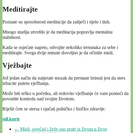
Meditirajte
Poznate su sposobnosti meditacije da zaliječi i tijelo i duh.
Mnogo studija utvrdilo je da meditacija popravlja mentalnu
stabilnost.
Kada se osjećate napeto, odvojite nekoliko trenutaka za sebe i
meditirajte. Svega dvije minute dovoljno je da očistite misli.
Vježbajte
Još jedan način da natjerate mozak da prestane brinuti jest da stres
izbacite putem vježbanja.
Može biti teško u početku, ali redovito vježbanje će vam pomoći da
povratite kontrolu nad svojim životom.
Riješit ćete se stresa i ojačati psihičko i fizičko zdravlje.
stil.kurir
←
Misli, osjećaji i želje nas prate iz života u život