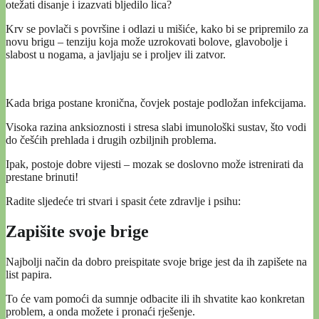
otežati disanje i izazvati bljedilo lica?
Krv se povlači s površine i odlazi u mišiće, kako bi se pripremilo za
novu brigu – tenziju koja može uzrokovati bolove, glavobolje i
slabost u nogama, a javljaju se i proljev ili zatvor.
Kada briga postane kronična, čovjek postaje podložan infekcijama.
Visoka razina anksioznosti i stresa slabi imunološki sustav, što vodi
do češćih prehlada i drugih ozbiljnih problema.
Ipak, postoje dobre vijesti – mozak se doslovno može istrenirati da
prestane brinuti!
Radite sljedeće tri stvari i spasit ćete zdravlje i psihu:
Zapišite svoje brige
Najbolji način da dobro preispitate svoje brige jest da ih zapišete na
list papira.
To će vam pomoći da sumnje odbacite ili ih shvatite kao konkretan
problem, a onda možete i pronaći rješenje.