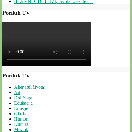
Budite NEODOLJIVI, bez da to želite!
→
Poriluk TV
Poriluk TV
Alter (stil života)
Art
DoliYoga
Edukacija
Emisije
Glazba
Humor
Kultura
Mozaik