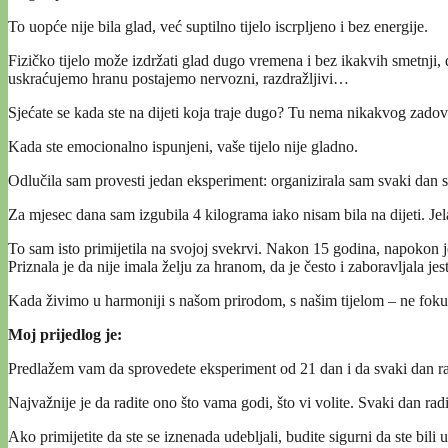
To uopće nije bila glad, već suptilno tijelo iscrpljeno i bez energije.
Fizičko tijelo može izdržati glad dugo vremena i bez ikakvih smetnji,
uskraćujemo hranu postajemo nervozni, razdražljivi…
Sjećate se kada ste na dijeti koja traje dugo? Tu nema nikakvog zadov
Kada ste emocionalno ispunjeni, vaše tijelo nije gladno.
Odlučila sam provesti jedan eksperiment: organizirala sam svaki dan s
Za mjesec dana sam izgubila 4 kilograma iako nisam bila na dijeti. Jela 
To sam isto primijetila na svojoj svekrvi. Nakon 15 godina, napokon je
Priznala je da nije imala želju za hranom, da je često i zaboravljala j
Kada živimo u harmoniji s našom prirodom, s našim tijelom – ne fokusi
Moj prijedlog je:
Predlažem vam da sprovedete eksperiment od 21 dan i da svaki dan rad
Najvažnije je da radite ono što vama godi, što vi volite. Svaki dan rad
Ako primijetite da ste se iznenada udebljali, budite sigurni da ste bili