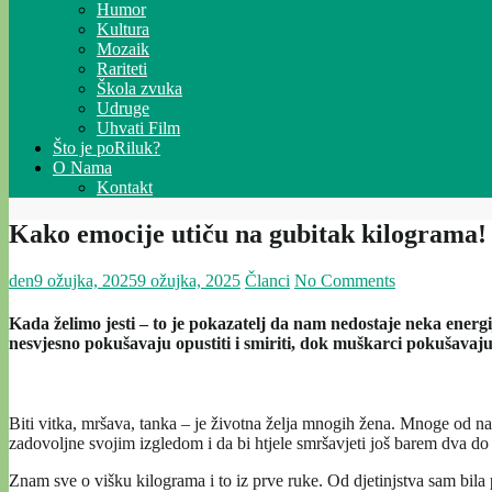
Humor
Kultura
Mozaik
Rariteti
Škola zvuka
Udruge
Uhvati Film
Što je poRiluk?
O Nama
Kontakt
Kako emocije utiču na gubitak kilograma!
den
9 ožujka, 2025
9 ožujka, 2025
Članci
No Comments
Kada želimo jesti – to je pokazatelj da nam nedostaje neka energ
nesvjesno pokušavaju opustiti i smiriti, dok muškarci pokušavaju s
Biti vitka, mršava, tanka – je životna želja mnogih žena. Mnoge od na
zadovoljne svojim izgledom i da bi htjele smršavjeti još barem dva do 
Znam sve o višku kilograma i to iz prve ruke. Od djetinjstva sam bil