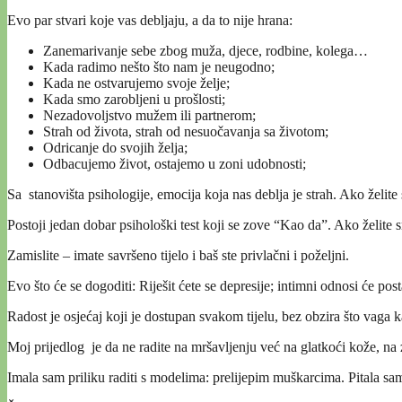
Evo par stvari koje vas debljaju, a da to nije hrana:
Zanemarivanje sebe zbog muža, djece, rodbine, kolega…
Kada radimo nešto što nam je neugodno;
Kada ne ostvarujemo svoje želje;
Kada smo zarobljeni u prošlosti;
Nezadovoljstvo mužem ili partnerom;
Strah od života, strah od nesuočavanja sa životom;
Odricanje do svojih želja;
Odbacujemo život, ostajemo u zoni udobnosti;
Sa stanovišta psihologije, emocija koja nas deblja je strah. Ako želite sm
Postoji jedan dobar psihološki test koji se zove “Kao da”. Ako želite 
Zamislite – imate savršeno tijelo i baš ste privlačni i poželjni.
Evo što će se dogoditi: Riješit ćete se depresije; intimni odnosi će posta
Radost je osjećaj koji je dostupan svakom tijelu, bez obzira što vaga 
Moj prijedlog je da ne radite na mršavljenju već na glatkoći kože, na zat
Imala sam priliku raditi s modelima: prelijepim muškarcima. Pitala sa