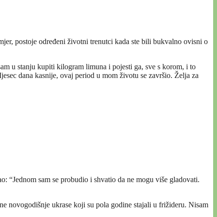
r, postoje određeni životni trenutci kada ste bili bukvalno ovisni o
m u stanju kupiti kilogram limuna i pojesti ga, sve s korom, i to
Mjesec dana kasnije, ovaj period u mom životu se završio. Želja za
ekao: “Jednom sam se probudio i shvatio da ne mogu više gladovati.
ne novogodišnje ukrase koji su pola godine stajali u frižideru. Nisam