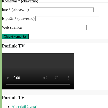
Komentar
* (obavezno)
Ime
* (obavezno)
E-pošta
* (obavezno)
Web-stranica
Poriluk TV
Poriluk TV
Alter (stil života)