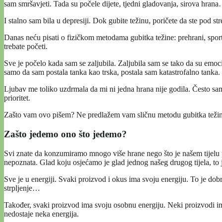
sam smršavjeti. Tada su počele dijete, tjedni gladovanja, sirova hra
I stalno sam bila u depresiji. Dok gubite težinu, poričete da ste pod s
Danas neću pisati o fizičkom metodama gubitka težine: prehrani, spo
trebate početi.
Sve je počelo kada sam se zaljubila. Zaljubila sam se tako da su emoc
samo da sam postala tanka kao trska, postala sam katastrofalno tanka.
Ljubav me toliko uzdrmala da mi ni jedna hrana nije godila. Često sam 
prioritet.
Zašto vam ovo pišem? Ne predlažem vam sličnu metodu gubitka težine
Zašto jedemo ono što jedemo?
Svi znate da konzumiramo mnogo više hrane nego što je našem tijelu
nepoznata. Glad koju osjećamo je glad jednog našeg drugog tijela, to je 
Sve je u energiji. Svaki proizvod i okus ima svoju energiju. To je dob
strpljenje…
Također, svaki proizvod ima svoju osobnu energiju. Neki proizvodi i
nedostaje neka energija.