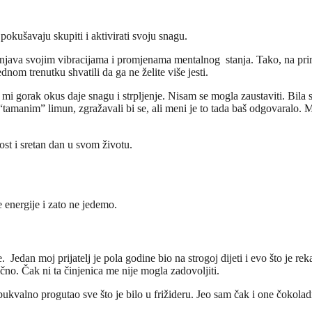
pokušavaju skupiti i aktivirati svoju snagu.
java svojim vibracijama i promjenama mentalnog stanja. Tako, na primje
om trenutku shvatili da ga ne želite više jesti.
 gorak okus daje snagu i strpljenje. Nisam se mogla zaustaviti. Bila sa
“tamanim” limun, zgražavali bi se, ali meni je to tada baš odgovaralo. 
st i sretan dan u svom životu.
energije i zato ne jedemo.
Jedan moj prijatelj je pola godine bio na strogoj dijeti i evo što je r
ično. Čak ni ta činjenica me nije mogla zadovoljiti.
bukvalno progutao sve što je bilo u frižideru. Jeo sam čak i one čokolad