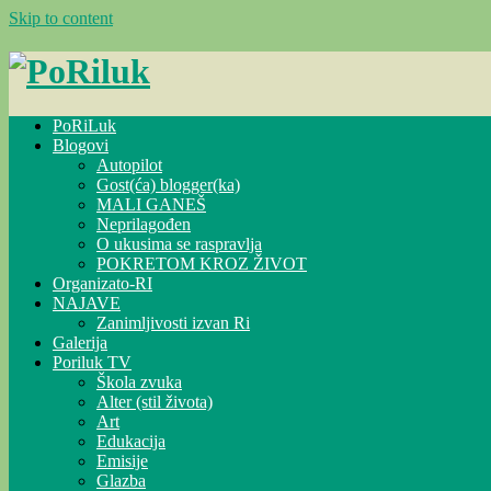
Skip to content
PoRiLuk
Blogovi
Autopilot
Gost(ća) blogger(ka)
MALI GANEŠ
Neprilagođen
O ukusima se raspravlja
POKRETOM KROZ ŽIVOT
Organizato-RI
NAJAVE
Zanimljivosti izvan Ri
Galerija
Poriluk TV
Škola zvuka
Alter (stil života)
Art
Edukacija
Emisije
Glazba