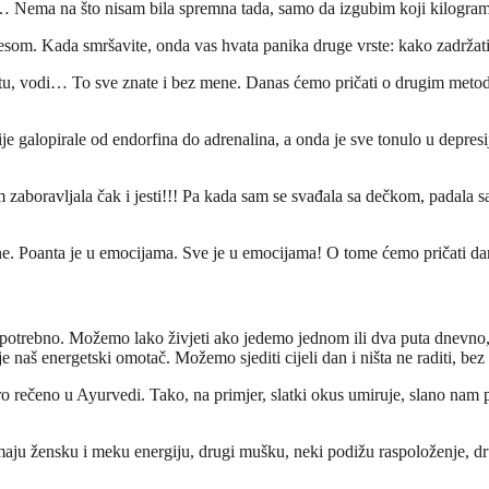
na… Nema na što nisam bila spremna tada, samo da izgubim koji kilogram
tresom. Kada smršavite, onda vas hvata panika druge vrste: kako zadržati
rtu, vodi… To sve znate i bez mene. Danas ćemo pričati o drugim metod
ije galopirale od endorfina do adrenalina, a onda je sve tonulo u depre
zaboravljala čak i jesti!!! Pa kada sam se svađala sa dečkom, padala sa
. Poanta je u emocijama. Sve je u emocijama! O tome ćemo pričati da
 potrebno. Možemo lako živjeti ako jedemo jednom ili dva puta dnevno
naš energetski omotač. Možemo sjediti cijeli dan i ništa ne raditi, bez t
ro rečeno u Ayurvedi. Tako, na primjer, slatki okus umiruje, slano nam p
maju žensku i meku energiju, drugi mušku, neki podižu raspoloženje, dr