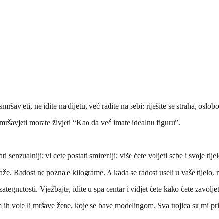
ršavjeti, ne idite na dijetu, već radite na sebi: riješite se straha, oslobo
smršavjeti morate živjeti “Kao da već imate idealnu figuru”.
ti senzualniji; vi ćete postati smireniji; više ćete voljeti sebe i svoje tij
kaže. Radost ne poznaje kilograme. A kada se radost useli u vaše tijelo,
egnutosti. Vježbajte, idite u spa centar i vidjet ćete kako ćete zavoljeti
m ih vole li mršave žene, koje se bave modelingom. Sva trojica su mi pr