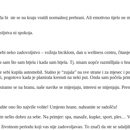
 da bi ste se na kraju vratili normalnoj prehrani. Ali emotivno tijelo 
oljstva ni spokoja.
ebi neko zadovoljstvo – vožnja biciklom, dan u wellness centru, čitanj
sam što sam htjela i kada sam htjela. Tj. nisam uopće razmišljala o hrani
 sebi kupila automobil. Stalno je “zujala” na sve strane i za mjesec i 
esti, pogotovo kada je planirala krenuti na neki put. Onda sam počela prim
ramo se na hranu, naše navike se mijenjaju, interesi se mijenjaju. Pre
ite ono što najviše volite! Umjesto hrane, nahranite se radošću!
ite nešto dobro za sebe. Na primjer: spa, masaže, kupke, sport, ples… Vr
 u životnom periodu koji vas nije zadovoljavao. To znači da ste se udaljil