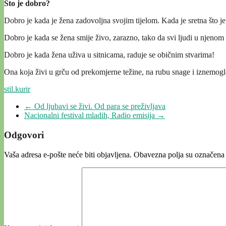
Što je dobro?
Dobro je kada je žena zadovoljna svojim tijelom. Kada je sretna što je t
Dobro je kada se žena smije živo, zarazno, tako da svi ljudi u njenom
Dobro je kada žena uživa u sitnicama, raduje se običnim stvarima!
Ona koja živi u grču od prekomjerne težine, na rubu snage i iznemoglos
stil.kurir
←
Od ljubavi se živi. Od para se preživljava
Nacionalni festival mladih, Radio emisija
→
Odgovori
Vaša adresa e-pošte neće biti objavljena.
Obavezna polja su označena