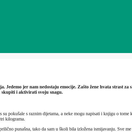
ija. Jedemo jer nam nedostaju emocije. Zašto žene hvata strast za
kupiti i aktivirati svoju snagu.
s su pokušale s raznim dijetama, a neke mogu napisati i knjigu o tome k
tri kilograma.
a prilično punašna, tako da sam u školi bila izložena ismijavanju. Sve