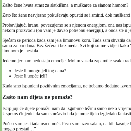
Zašto žene hvata strast za slatkišima, a muškarce za slanom hranom?
Zato što žene nesvjesno pokušavaju opustiti se i smiriti, dok muškarci 
Probavljajući hranu, povezujemo se s njenom energijom, ona nas ispun
nekom proizvodu (on vam je davao potrebnu energiju), a onda ste u jedn
Sjećam se perioda kada sam jela limunovu koru. Tada sam shvatila da mi
samo za par dana. Bez šećera i bez meda. Svi koji su me vidjeli kako 
limunom je nestala.
Jedemo jer nam nedostaju emocije. Molim vas da zapamtite svaku rado
Jeste li mnogo jeli tog dana?
Jeste li uopće jeli?
Kada smo ispunjeni pozitivnim emocijama, ne trebamo dodatne izvore 
Zašto nam dijeta ne pomaže?
Iscrpljujuće dijete pomažu nam da izgubimo težinu samo neko vrijeme. 
Usprkos činjenici da sam smršavio i da je moje tijelo izgledalo fantast
Počeo sam jesti tada usred noći. Prvo sam uzeo salatu, da bih kasnije 
mogao prestati…”