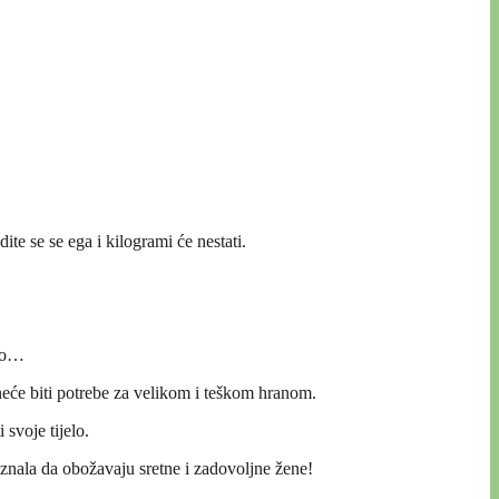
dite se se ega i kilogrami će nestati.
elo…
 neće biti potrebe za velikom i teškom hranom.
 svoje tijelo.
iznala da obožavaju sretne i zadovoljne žene!