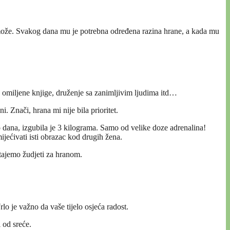
ne može. Svakog dana mu je potrebna određena razina hrane, a kada mu
e omiljene knjige, druženje sa zanimljivim ljudima itd…
. Znači, hrana mi nije bila prioritet.
po dana, izgubila je 3 kilograma. Samo od velike doze adrenalina!
ijećivati isti obrazac kod drugih žena.
stajemo žudjeti za hranom.
lo je važno da vaše tijelo osjeća radost.
i od sreće.