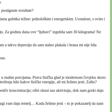
.
 postignute rezultate?
ama gubitka težine: psihološkim i energetskim. Uostalom, s ovim i
siju. Za godinu dana ove “ljubavi” izgubila sam 30 kilograma! Ne
m u takvu depresiju da sam stalno plakala i hrana mi nije bila
nas.
, u malim porcijama. Prava fizička glad je modernom čovjeku skoro
rošenja bilo kakve fizičke energije, ali mi želimo jesti. Zašto?
otiče koncentraciju; oštri okusi nas aktiviraju, dok nam gorki daju
ugi vam daju temelj… Kada želimo jesti – to je pokazatelj da nam