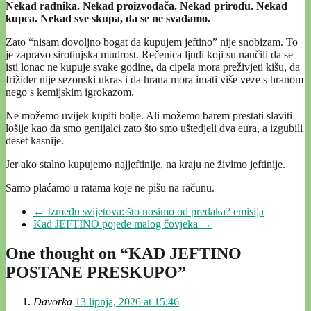
Nekad radnika. Nekad proizvođača. Nekad prirodu. Nekad
kupca. Nekad sve skupa, da se ne svađamo.
Zato “nisam dovoljno bogat da kupujem jeftino” nije snobizam. To
je zapravo sirotinjska mudrost. Rečenica ljudi koji su naučili da se
isti lonac ne kupuje svake godine, da cipela mora preživjeti kišu, da
frižider nije sezonski ukras i da hrana mora imati više veze s hranom
nego s kemijskim igrokazom.
Ne možemo uvijek kupiti bolje. Ali možemo barem prestati slaviti
lošije kao da smo genijalci zato što smo uštedjeli dva eura, a izgubili
deset kasnije.
Jer ako stalno kupujemo najjeftinije, na kraju ne živimo jeftinije.
Samo plaćamo u ratama koje ne pišu na računu.
←
Između svijetova: što nosimo od predaka? emisija
Kad JEFTINO pojede malog čovjeka
→
One thought on “
KAD JEFTINO
POSTANE PRESKUPO
”
Davorka
13 lipnja, 2026 at 15:46