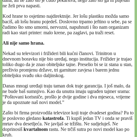
dana, ali ne zato što je čudo pekarstva, nego zato što ga ni plijesan
ne želi prva napasti.
Kod hrane to osjetimo najdirektnije. Jer lošu plastiku možda samo
baciš, ali lošu hranu pojedeš. Doslovno trpamo jeftino u sebe, pa se
čudimo što smo umorni, nervozni, napuhnuti i što nam organizam
radi kao stari printer: malo krene, pa zaglavi, pa traži reset.
Ali nije samo hrana.
Nekad su televizori i frižideri bili kućni članovi. Trinitron u
dnevnom boravku nije bio uređaj, nego institucija. Frižider je trajao
toliko dugo da je znao obiteljske tajne. Preselio bi se iz stana u stan,
preživio promjenu države, tri garniture zavjesa i barem jednu
obiteljsku svađu oko daljinskog.
Danas mnogi uređaji traju taman dok traje garancija. I još malo, da
ne bude baš sumnjivo. Kao da unutra imaju ugrađen tajmer srama:
“Poštovani korisniče, prošlo je dvije godine i dva mjeseca, vrijeme
je da upoznate naš novi model.”
Zašto bi firma proizvodila televizor koji traje dvadeset godina? Pa to
je poslovno gledano
katastrofa
. Ti kupiš jedan TV i onda se praviš
mrtav dva desetljeća. Ne javljaš se tržištu. Ne sudjeluješ. Ne
doprinosiš
kvartalnom
rastu. Ne trčiš sutra po novi model kao po
kruh.