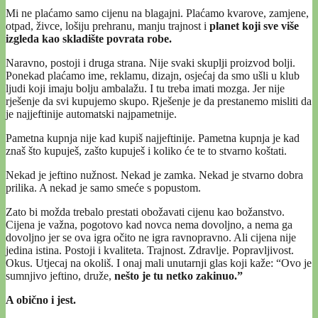
Mi ne plaćamo samo cijenu na blagajni. Plaćamo kvarove, zamjene,
otpad, živce, lošiju prehranu, manju trajnost i
planet koji sve više
izgleda kao skladište povrata robe.
Naravno, postoji i druga strana. Nije svaki skuplji proizvod bolji.
Ponekad plaćamo ime, reklamu, dizajn, osjećaj da smo ušli u klub
ljudi koji imaju bolju ambalažu. I tu treba imati mozga. Jer nije
rješenje da svi kupujemo skupo. Rješenje je da prestanemo misliti da
je najjeftinije automatski najpametnije.
Pametna kupnja nije kad kupiš najjeftinije. Pametna kupnja je kad
znaš što kupuješ, zašto kupuješ i koliko će te to stvarno koštati.
Nekad je jeftino nužnost. Nekad je zamka. Nekad je stvarno dobra
prilika. A nekad je samo smeće s popustom.
Zato bi možda trebalo prestati obožavati cijenu kao božanstvo.
Cijena je važna, pogotovo kad novca nema dovoljno, a nema ga
dovoljno jer se ova igra očito ne igra ravnopravno. Ali cijena nije
jedina istina. Postoji i kvaliteta. Trajnost. Zdravlje. Popravljivost.
Okus. Utjecaj na okoliš. I onaj mali unutarnji glas koji kaže: “Ovo je
sumnjivo jeftino, druže,
nešto je tu netko zakinuo.”
A obično i jest.