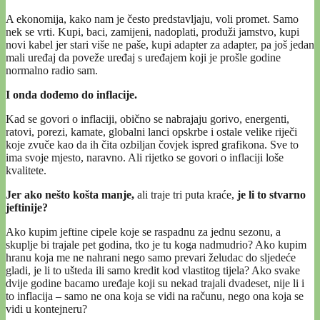
A ekonomija, kako nam je često predstavljaju, voli promet. Samo
nek se vrti. Kupi, baci, zamijeni, nadoplati, produži jamstvo, kupi
novi kabel jer stari više ne paše, kupi adapter za adapter, pa još jedan
mali uređaj da poveže uređaj s uređajem koji je prošle godine
normalno radio sam.
I onda dođemo do inflacije.
Kad se govori o inflaciji, obično se nabrajaju gorivo, energenti,
ratovi, porezi, kamate, globalni lanci opskrbe i ostale velike riječi
koje zvuče kao da ih čita ozbiljan čovjek ispred grafikona. Sve to
ima svoje mjesto, naravno. Ali rijetko se govori o inflaciji loše
kvalitete.
Jer ako nešto košta manje,
ali traje tri puta kraće,
je li to stvarno
jeftinije?
Ako kupim jeftine cipele koje se raspadnu za jednu sezonu, a
skuplje bi trajale pet godina, tko je tu koga nadmudrio? Ako kupim
hranu koja me ne nahrani nego samo prevari želudac do sljedeće
gladi, je li to ušteda ili samo kredit kod vlastitog tijela? Ako svake
dvije godine bacamo uređaje koji su nekad trajali dvadeset, nije li i
to inflacija – samo ne ona koja se vidi na računu, nego ona koja se
vidi u kontejneru?