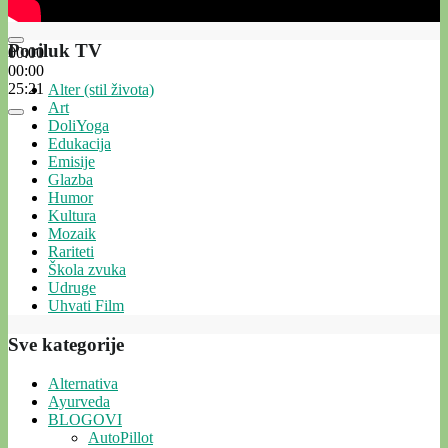
Poriluk TV
00:00
00:00
25:21
Alter (stil života)
Art
DoliYoga
Edukacija
Emisije
Glazba
Humor
Kultura
Mozaik
Rariteti
Škola zvuka
Udruge
Uhvati Film
Sve kategorije
Alternativa
Ayurveda
BLOGOVI
AutoPillot