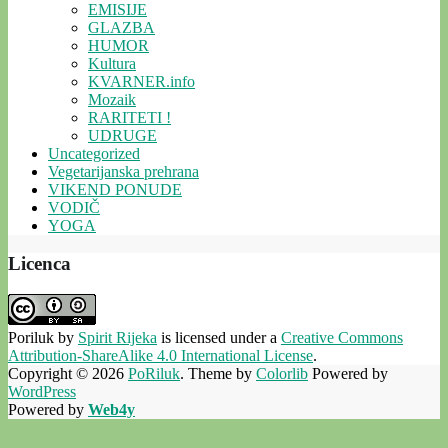
EMISIJE
GLAZBA
HUMOR
Kultura
KVARNER.info
Mozaik
RARITETI !
UDRUGE
Uncategorized
Vegetarijanska prehrana
VIKEND PONUDE
VODIČ
YOGA
Licenca
Poriluk
by
Spirit Rijeka
is licensed under a
Creative Commons
Attribution-ShareAlike 4.0 International License
.
Copyright © 2026
PoRiluk
. Theme by
Colorlib
Powered by
WordPress
Powered by
Web4y