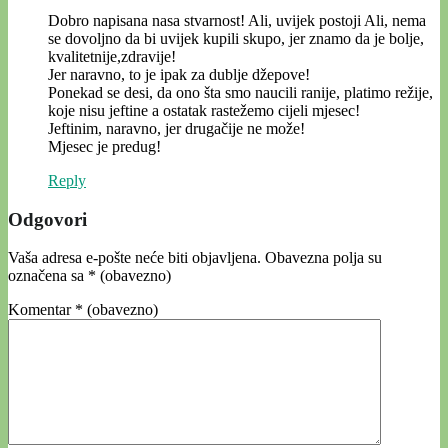
Dobro napisana nasa stvarnost! Ali, uvijek postoji Ali, nema
se dovoljno da bi uvijek kupili skupo, jer znamo da je bolje,
kvalitetnije,zdravije!
Jer naravno, to je ipak za dublje džepove!
Ponekad se desi, da ono šta smo naucili ranije, platimo režije,
koje nisu jeftine a ostatak rastežemo cijeli mjesec!
Jeftinim, naravno, jer drugačije ne može!
Mjesec je predug!
Reply
Odgovori
Vaša adresa e-pošte neće biti objavljena.
Obavezna polja su
označena sa
* (obavezno)
Komentar
* (obavezno)