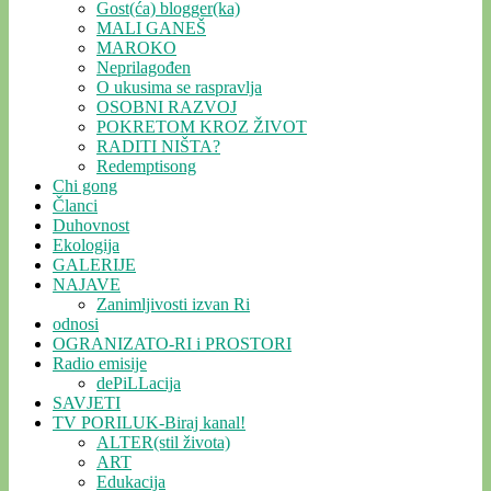
Gost(ća) blogger(ka)
MALI GANEŠ
MAROKO
Neprilagođen
O ukusima se raspravlja
OSOBNI RAZVOJ
POKRETOM KROZ ŽIVOT
RADITI NIŠTA?
Redemptisong
Chi gong
Članci
Duhovnost
Ekologija
GALERIJE
NAJAVE
Zanimljivosti izvan Ri
odnosi
OGRANIZATO-RI i PROSTORI
Radio emisije
dePiLLacija
SAVJETI
TV PORILUK-Biraj kanal!
ALTER(stil života)
ART
Edukacija