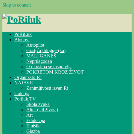
Skip to content
PoRiLuk
Blogovi
Autopilot
Gost(ća) blogger(ka)
MALI GANEŠ
Neprilagođen
O ukusima se raspravlja
POKRETOM KROZ ŽIVOT
Organizato-RI
NAJAVE
Zanimljivosti izvan Ri
Galerija
Poriluk TV
Škola zvuka
Alter (stil života)
Art
Edukacija
Emisije
Glazba