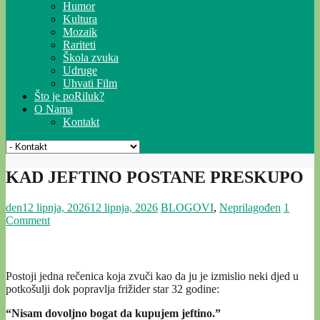
Humor
Kultura
Mozaik
Rariteti
Škola zvuka
Udruge
Uhvati Film
Što je poRiluk?
O Nama
Kontakt
KAD JEFTINO POSTANE PRESKUPO
den
12 lipnja, 2026
12 lipnja, 2026
BLOGOVI
,
Neprilagođen
1
Comment
Postoji jedna rečenica koja zvuči kao da ju je izmislio neki djed u
potkošulji dok popravlja frižider star 32 godine:
“Nisam dovoljno bogat da kupujem jeftino.”