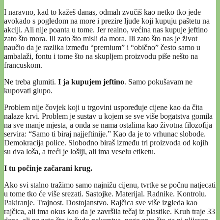
I naravno, kad to kažeš danas, odmah zvučiš kao netko tko jede
avokado s pogledom na more i prezire ljude koji kupuju paštetu na
akciji. Ali nije poanta u tome. Jer realno, većina nas kupuje jeftino
zato što mora. Ili zato što misli da mora. Ili zato što nas je život
naučio da je razlika između “premium” i “obično” često samo u
ambalaži, fontu i tome što na skupljem proizvodu piše nešto na
francuskom.
Ne treba glumiti.
I ja kupujem jeftino
. Samo pokušavam ne
kupovati glupo.
Problem nije čovjek koji u trgovini uspoređuje cijene kao da čita
nalaze krvi. Problem je sustav u kojem se sve više bogatstva gomila
na sve manje mjesta, a onda se nama ostalima kao životna filozofija
servira: “Samo ti biraj najjeftinije.” Kao da je to vrhunac slobode.
Demokracija police. Slobodno biraš između tri proizvoda od kojih
su dva loša, a treći je lošiji, ali ima veselu etiketu.
I tu počinje začarani krug.
Ako svi stalno tražimo samo najnižu cijenu, tvrtke se počnu natjecati
u tome tko će više srezati. Sastojke. Materijal. Radnike. Kontrolu.
Pakiranje. Trajnost. Dostojanstvo. Rajčica sve više izgleda kao
rajčica, ali ima okus kao da je završila tečaj iz plastike. Kruh traje 33