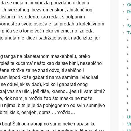
 da se moja minimipuzla pouzdano uklopi u
O
. Univerzalnog, bezvremenskog, ahistoričnog.
Ra
distanci ili srođeno, kao redak s potpunim
ornost za svoje osjećaje, taj predah u kolektivnom
S
 priča se o tome već neko vrijeme, no izgleda
TV
unutarnje klice i sadržaje uvijek nađe izlaz, jer
.
njeg tanga na planetarnom maskenbalu, preko
plešite kućama’ nešto kao da ste bitni, nesebično
ršene zbrčke za ne znati odvojiti sebično i
nam ispod kože gabariti nama samima i vladirati
i se oduvijek sviđao), koliko i gabarati onog
aj vas na ulici, još diše, krasno…jesu li vam bitni?
 je, dok nam je možda žao što maska ne može
i u njima, bitnije je da pobjegnemo od svih sumnjivo
 bitni kisik, osmjeh, obraz …možda…
Un
ko bog! Štiti od-nabrojimo samo neke napasnike
Ve
uhodane svakodnevnice, stereotipnih dilema ala u