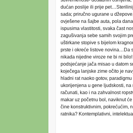
dućan poslije ili prije pet…Sterili
sada; priručno ugurane u džepove,
ovješene na šajbe auta, pola dan
ispusima vlastitosti, svaka čast n
zagušivanja sebe samih svojim pr
uštirkane stopive s bijelom kragno
prste i okreće listove novina…Da s
nikada nijedne viroze ne bi ni bilo
podsjećanje jača misao u datom smj
koječega lanjske zime očito je navj
hladni rat naoko gotov, paradigmu b
ukorijenjena u gene ljudskosti, n
računati, kao i na zahvalnost rops
makar uz početnu bol, naviknut će 
čine konstruktivnim, pokrećućim,
ratnika? Kontemplativni, intelektua