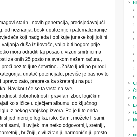
B
 magovi starih i novih generacija, predsjedavajući
g, od neznanja, beskrupuloznije i paternaliziranije
vjedača koji nadgleda i oblikuje junake koji još ni
 valjanja duša iz ilovače, valja biti bogom prije
tko mora odraditi taj posao u vizuri smrtnicima
osti za onih 25 posto na svakom našem računu,
proći bez te ljute četvrtine…Zašto ljudi po prirodi
 kategorija, unatoč potencijalu, previše je basnovito
i upravo zato, prepreka ka skretanju na put
Ch
ka. Naviknut će se ta vrsta na sve,
Čl
odnost, dobrohotnost i pravilan izbor, logičkim
D
jati ko sličice u dječjem albumu, do ključnog
Ek
iglu iz nekog vanjskog izvora. Pa je li to onda
G
 slijed inercije logika, isto. Sami, možete li sami,
N
orni sami, ili uvijek ima netko odgovorniji, sretniji,
 pametniji, brižniji, civiliziraniji, harmoničniji, prosto
od