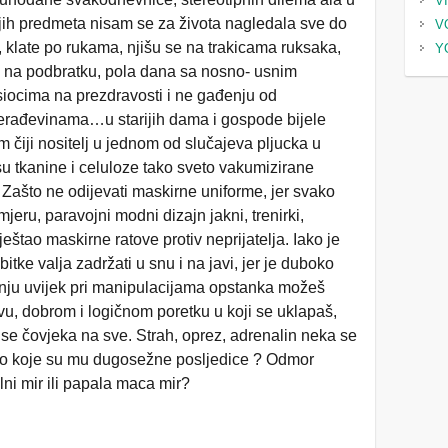
V
nijih predmeta nisam se za života nagledala sve do
V
 klate po rukama, njišu se na trakicama ruksaka,
Y
a na podbratku, pola dana sa nosno- usnim
osiocima na prezdravosti i ne gađenju od
erađevinama…u starijih dama i gospode bijele
m čiji nositelj u jednom od slučajeva pljucka u
u tkanine i celuloze tako sveto vakumizirane
! Zašto ne odijevati maskirne uniforme, jer svako
eru, paravojni modni dizajn jakni, trenirki,
eštao maskirne ratove protiv neprijatelja. Iako je
itke valja zadržati u snu i na javi, jer je duboko
a nju uvijek pri manipulacijama opstanka možeš
tvu, dobrom i logičnom poretku u koji se uklapaš,
se čovjeka na sve. Strah, oprez, adrenalin neka se
 no koje su mu dugosežne posljedice ? Odmor
lni mir ili papala maca mir?