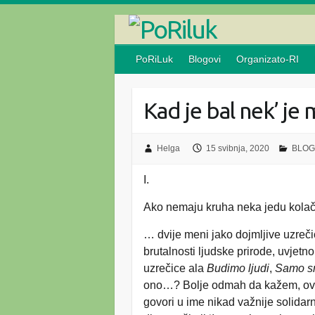
Skip
to
content
PoRiLuk
Blogovi
Organizato-RI
Kad je bal nek’ je
Helga
15 svibnja, 2020
BLOG
I.
Ako nemaju kruha neka jedu kolač
… dvije meni jako dojmljive uzreč
brutalnosti ljudske prirode, uvjetn
uzrečice ala
Budimo ljudi
,
Samo
s
ono…? Bolje odmah da kažem, ovo 
govori u ime nikad važnije solidarn