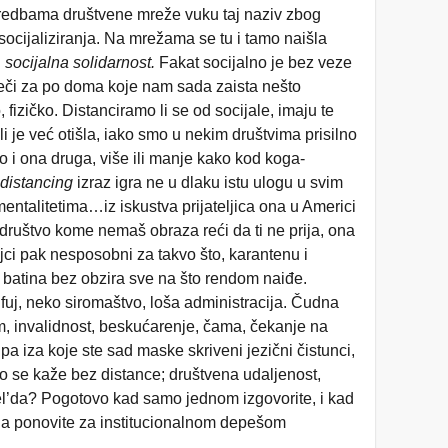
redbama društvene mreže vuku taj naziv zbog
ocijaliziranja. Na mrežama se tu i tamo naišla
, socijalna solidarnost.
F
akat socijalno je bez veze
riječi za po doma koje nam sada zaista nešto
fizičko. Distanciramo li se od socijale, imaju te
li je već otišla, iako smo u nekim društvima prisilno
o i ona druga, više ili manje kako kod koga-
 distancing
izraz igra ne u dlaku istu ulogu u svim
ntalitetima…iz iskustva prijateljica ona u Americi
i društvo kome nemaš obraza reći da ti ne prija, ona
ijci pak nesposobni za takvo što, karantenu i
 da batina bez obzira sve na što rendom naiđe.
 fuj, neko siromaštvo, loša administracija. Čudna
, invalidnost, beskućarenje, čama, čekanje na
pa iza koje ste sad maske skriveni jezični čistunci,
epo se kaže bez distance; društvena udaljenost,
jel’da? Pogotovo kad samo jednom izgovorite, i kad
da ponovite za institucionalnom depešom