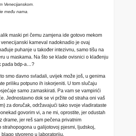
om Venecijanskom.
ć je među nama.
nalik maski pri čemu zamjena ide gotovo mekom
i venecijanski karneval nadoknadio je ovaj
ađuje puhanje u također intezivnu, samo tišu na
ru u maskama. Na što se klade ovisnici o klađenju
tak pada bdp-a…?
, to smo davno svladali, uvijek može još, u genima
te priliku potpuno ih iskorjeniti. U tom slučaju
je osjećaje samo zamaskirati. Pa vam se vampirići
oće. Jednostavno dok se vi pržite od straha oni vaš
jim) za doručak, održavajući tako svoje vladirataste
nekad govorim vi, a ne mi, oprostite, jer odustah
ez drame, jer reš sam pečena privatnim
o strahopogona u galijotovoj pjesmi, ljudskoj,
o blago stvoreno u laboratoriju.