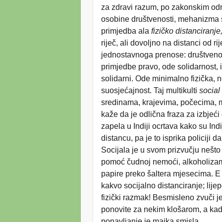
za zdravi razum, po zakonskim od
osobine društvenosti, mehanizma s
primjedba ala
fizičko distanciranje
riječ, ali dovoljno na distanci od 
jednostavnoga prenose: društveno, 
primjedbe pravo, ode solidarnost, i
solidarni. Ode minimalno fizička, n
suosjećajnost. Taj multikulti
social
sredinama, krajevima, počecima, me
kaže da je odlična fraza za izbjeć
zapela u Indiji ocrtava kako su Ind
distancu, pa je to isprika policiji
Socijala je u svom prizvučju nešto
pomoć čudnoj nemoći, alkoholizam
papire preko šaltera mjesecima. E 
kakvo socijalno distanciranje; lij
fizički razmak! Besmisleno zvuči 
ponovite za nekim klošarom, a ka
ponavljanje je majka smisla.