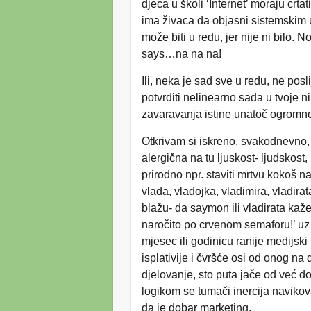
djeca u školi ‘Internet’ moraju crta
ima živaca da objasni sistemskim u
može biti u redu, jer nije ni bilo
says…na na na!
Ili, neka je sad sve u redu, ne pos
potvrditi nelinearno sada u tvoje n
zavaravanja istine unatoč ogromno
Otkrivam si iskreno, svakodnevno, 
alergična na tu ljuskost- ljudskost, p
prirodno npr. staviti mrtvu kokoš na
vlada, vladojka, vladimira, vladir
blažu- da saymon ili vladirata kaže
naročito po crvenom semaforu!’ uz 
mjesec ili godinicu ranije medijsk
isplativije i čvršće osi od onog na
djelovanje, sto puta jače od već d
logikom se tumači inercija navikov
da je dobar marketing.