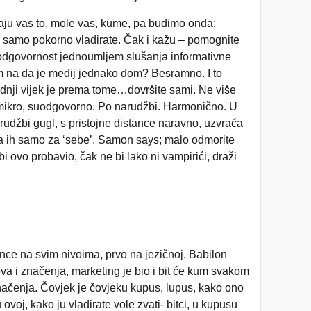
aju vas to, mole vas, kume, pa budimo onda;
u samo pokorno vladirate. Čak i kažu – pomognite
odgovornost jednoumljem slušanja informativne
tom na da je medij jednako dom? Besramno. I to
ednji vijek je prema tome…dovršite sami. Ne više
 i mikro, suodgovorno. Po narudžbi. Harmonično. U
arudžbi gugl, s pristojne distance naravno, uzvraća
uva ih samo za ‘sebe’. Samon says; malo odmorite
bi ovo probavio, čak ne bi lako ni vampirići, draži
nce na svim nivoima, prvo na jezičnoj. Babilon
va i značenja, marketing je bio i bit će kum svakom
značenja. Čovjek je čovjeku kupus, lupus, kako ono
ovoj, kako ju vladirate vole zvati- bitci, u kupusu