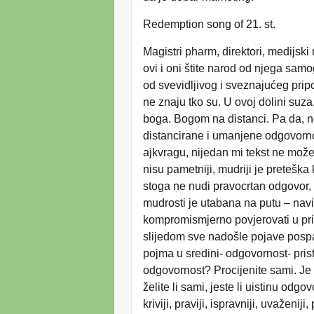
Redemption song of 21. st.
Magistri pharm, direktori, medijski
ovi i oni štite narod od njega samo
od svevidljivog i sveznajućeg pripo
ne znaju tko su. U ovoj dolini suza,
boga. Bogom na distanci. Pa da, ne
distancirane i umanjene odgovorn
ajkvragu, nijedan mi tekst ne može 
nisu pametniji, mudriji je preteška
stoga ne nudi pravocrtan odgovor, 
mudrosti je utabana na putu – navi
kompromismjerno povjerovati u prir
slijedom sve nadošle pojave pospa
pojma u sredini- odgovornost- prist
odgovornost? Procijenite sami. Je li
želite li sami, jeste li uistinu odgov
kriviji, praviji, ispravniji, uvaženiji,