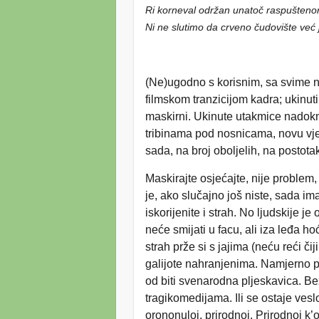
Ri korneval održan unatoč raspušten
Ni ne slutimo da crveno čudovište ve
(Ne)ugodno s korisnim, sa svime 
filmskom tranzicijom kadra; ukinut
maskirni. Ukinute utakmice nadokn
tribinama pod nosnicama, novu vje
sada, na broj oboljelih, na posto
Maskirajte osjećajte, nije problem
je, ako slučajno još niste, sada ima
iskorijenite i strah. No ljudskije 
neće smijati u facu, ali iza leđa h
strah prže si s jajima (neću reći či
galijote nahranjenima. Namjerno po
od biti svenarodna pljeskavica. B
tragikomedijama. Ili se ostaje vesl
orononuloj, prirodnoj. Prirodnoj k’