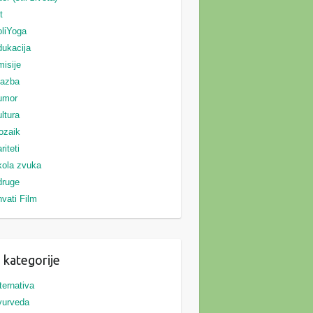
t
liYoga
ukacija
isije
lazba
umor
ltura
ozaik
riteti
ola zvuka
druge
vati Film
 kategorije
ternativa
yurveda