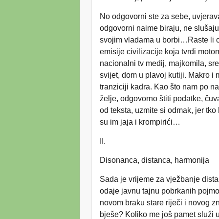
No odgovorni ste za sebe, uvjerav
odgovorni naime biraju, ne slušaj
svojim vladama u borbi…Raste li 
emisije civilizacije koja tvrdi mo
nacionalni tv medij, majkomila, sr
svijet, dom u plavoj kutiji. Makro
tranziciji kadra. Kao što nam po n
želje, odgovorno štiti podatke, č
od teksta, uzmite si odmak, jer tko 
su im jaja i krompirići…
II.
Disonanca, distanca, harmonija
Sada je vrijeme za vježbanje dista
odaje javnu tajnu pobrkanih pojmo
novom braku stare riječi i novog 
bješe? Koliko me još pamet služi u 