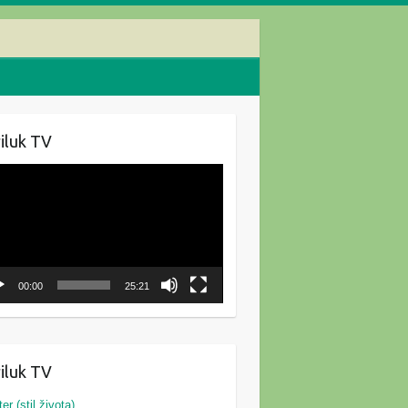
iluk TV
oduktor
ozapisa
00:00
25:21
iluk TV
ter (stil života)