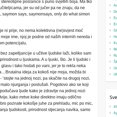
ti stereotipne poslanice s puno svjetlih boja. Ma tko
Ar
čiteljicama, jer su od jučer pa ne znaju, da ne
Do
. No, saymon says, saymonsays, only do what simon
Ed
Em
lije ni prije, no nema kolektivna (ne)svjest moć
G
i moje ime, njoj je podne od naših internih nereda i
H
m potencijalu.
Ku
M
bez zapetljancije u učtive ljudske laži, koliko sam
Ra
rirodnost u ljuskama. A u ljuski, što. Je li ljudski i
Šk
 glavu i tako hodati po vani, jer je to rekla neka
U
ata…Brutalna ideja za kokoš nije moja, možda bi
Uh
- ‘stojte na jednoj nozi, pa skačite na drugoj nozi,
malo njurganja i poslušali. Pogotovo ako se koji
i podučava ljude kako je zdravlje na jednoj nozi
Sve
 dvije, kako mrtve koke direktno imaju odlično
obro poznate kokošje juhe za prehladu, mic po mic,
Al
anja ljudskosti, prirodnost stjecanja navika, samo
A