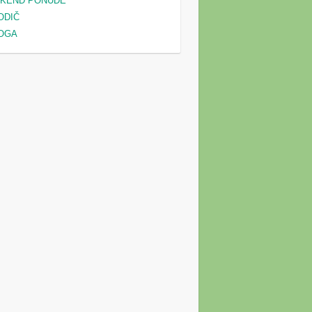
IKEND PONUDE
ODIČ
OGA