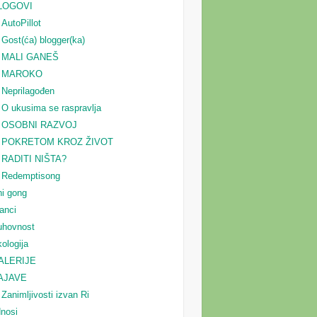
LOGOVI
AutoPillot
Gost(ća) blogger(ka)
MALI GANEŠ
MAROKO
Neprilagođen
O ukusima se raspravlja
OSOBNI RAZVOJ
POKRETOM KROZ ŽIVOT
RADITI NIŠTA?
Redemptisong
i gong
anci
uhovnost
ologija
ALERIJE
AJAVE
Zanimljivosti izvan Ri
nosi