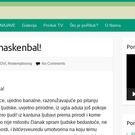
NAJAVE
Galerija
Poriluk TV
Što je poRiluk?
O Nama
 maskenbal!
Por
Repr
OVI
,
Redemptisong
No Comments
vide
a!
ice, ujedno banalne, razoružavajuće po pitanju
o ljudske, uvjetno prirodne, iz ugla aduta još pokoje
mo ljudi!
iz kantuna ljubavi prema prirodi i kome
nije milostiv članak spram ljudske bedastoće, ne
Por
osti, i
bitćesveuredu
umotvorina na koju temu
Al