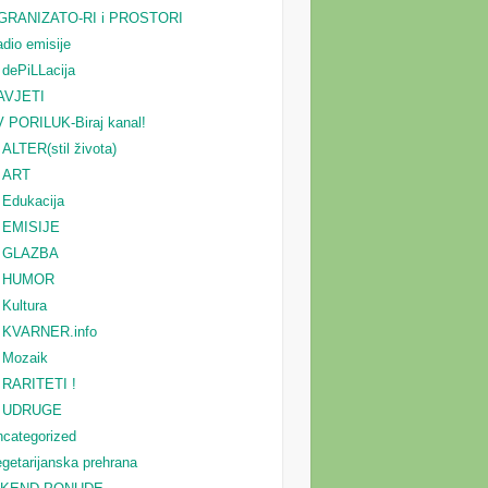
GRANIZATO-RI i PROSTORI
dio emisije
dePiLLacija
AVJETI
 PORILUK-Biraj kanal!
ALTER(stil života)
ART
Edukacija
EMISIJE
GLAZBA
HUMOR
Kultura
KVARNER.info
Mozaik
RARITETI !
UDRUGE
categorized
getarijanska prehrana