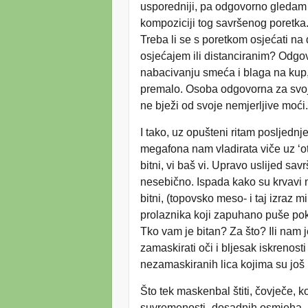
usporedniji, pa odgovorno gledam
kompoziciji tog savršenog poretka
Treba li se s poretkom osjećati na 
osjećajem ili distanciranim? Odgov
nabacivanju smeća i blaga na kup,
premalo. Osoba odgovorna za svoje 
ne bježi od svoje nemjerljive moći
I tako, uz opušteni ritam posljed
megafona nam vladirata viče uz ‘ot
bitni, vi baš vi. Upravo uslijed sav
nesebično. Ispada kako su krvavi 
bitni, (topovsko meso- i taj izraz m
prolaznika koji zapuhano puše pokr
Tko vam je bitan? Za što? Ili nam
zamaskirati oči i bljesak iskrenost
nezamaskiranih lica kojima su još
Što tek maskenbal štiti, čovječe, 
suvremenosti- dosadnih osmjeha, 