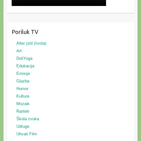
Poriluk TV
Alter (stil života)
Art
DoliYoga
Edukacija
Emisije
Glazba
Humor
Kultura
Mozaik
Rariteti
Škola zvuka
Udruge
Uhvati Film