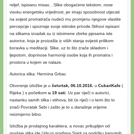
reljef, ispisanu misao…Slike obogaćene tekstom, nose
visoku energetsku vrijednost, jer imaju sposobnost utjecati
na svijest promatrača nudeći mu promjenu njegove vlastite
percepcije i spoznaje svoje istinske prirode.Stihovi ispisani
na slikama izvadak su iz istoimene zbirke pjesama iste
autorice, koja je proizašla iz viših stanja svijesti prilikom
boravka u meditaciji. Slike, uz to što zrače skladom i
ljepotom, doprinose harmoniji osobe koja ih promatra i
prostora u kojem se nalaze.
Autorica slika: Hermina Grbac
Otvorenje izložbe je u
četvrtak, 06.10.2016.
u
CukariKafe
(
Rijeka ) s početkom
u 19 sati
. Uz par riječi o autorici,
nastanku samih slika i stihova, bit će riječi i o temi što to
znači Povratak Sebi i zašto je to u današnje vrijeme
neizmjerno bitno.
Izložba je prodajnog karaktera, a novac prikupljen od
prodaje slika ide Udruzi građana Spirit za podršku trenutnih