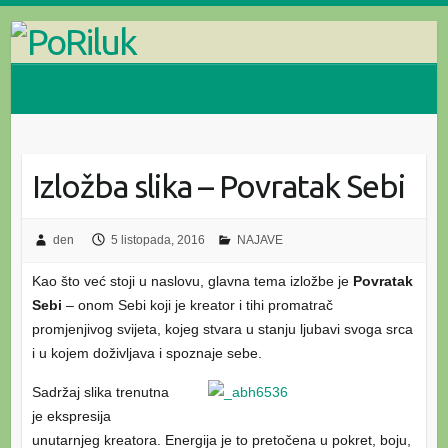
Skip
to
content
Izložba slika – Povratak Sebi
den
5 listopada, 2016
NAJAVE
Kao što već stoji u naslovu, glavna tema izložbe je
Povratak
Sebi
– onom Sebi koji je kreator i tihi promatrač
promjenjivog svijeta, kojeg stvara u stanju ljubavi svoga srca
i u kojem doživljava i spoznaje sebe.
Sadržaj slika trenutna
je ekspresija
unutarnjeg kreatora. Energija je to pretočena u pokret, boju,