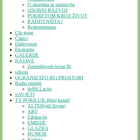
O ukusima se raspravlja
OSOBNI RAZVOJ
POKRETOM KROZ ŽIVOT
RADITI NIŠTA?
Redemptisong
Chi gong
Članci
Duhovnost
Ekologija
GALERIJE
NAJAVE
Zanimljivosti izvan Ri
odnosi
OGRANIZATO-RI i PROSTORI
Radio emisije
dePiLLacija
SAVJETI
TV PORILUK-Biraj kanal!
ALTER(stil života)
ART
Edukacija
EMISIJE
GLAZBA
HUMOR
Kultura