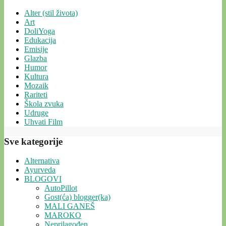
Alter (stil života)
Art
DoliYoga
Edukacija
Emisije
Glazba
Humor
Kultura
Mozaik
Rariteti
Škola zvuka
Udruge
Uhvati Film
Sve kategorije
Alternativa
Ayurveda
BLOGOVI
AutoPillot
Gost(ća) blogger(ka)
MALI GANEŠ
MAROKO
Neprilagođen