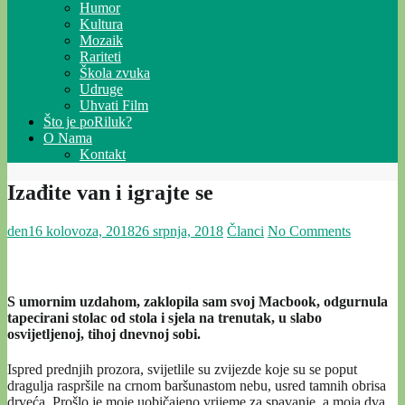
Humor
Kultura
Mozaik
Rariteti
Škola zvuka
Udruge
Uhvati Film
Što je poRiluk?
O Nama
Kontakt
Izađite van i igrajte se
den
16 kolovoza, 2018
26 srpnja, 2018
Članci
No Comments
S umornim uzdahom, zaklopila sam svoj Macbook, odgurnula
tapecirani stolac od stola i sjela na trenutak, u slabo
osvijetljenoj, tihoj dnevnoj sobi.
Ispred prednjih prozora, svijetlile su zvijezde koje su se poput
dragulja raspršile na crnom baršunastom nebu, usred tamnih obrisa
drveća. Prošlo je moje uobičajeno vrijeme za spavanje, a moja dva