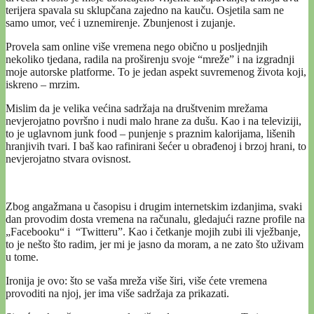
terijera spavala su sklupčana zajedno na kauču. Osjetila sam ne
samo umor, već i uznemirenje. Zbunjenost i zujanje.
Provela sam online više vremena nego obično u posljednjih
nekoliko tjedana, radila na proširenju svoje “mreže” i na izgradnji
moje autorske platforme. To je jedan aspekt suvremenog života koji,
iskreno – mrzim.
Mislim da je velika većina sadržaja na društvenim mrežama
nevjerojatno površno i nudi malo hrane za dušu. Kao i na televiziji,
to je uglavnom junk food – punjenje s praznim kalorijama, lišenih
hranjivih tvari. I baš kao rafinirani šećer u obrađenoj ​​i brzoj hrani, to
nevjerojatno stvara ovisnost.
Zbog angažmana u časopisu i drugim internetskim izdanjima, svaki
dan provodim dosta vremena na računalu, gledajući razne profile na
„Facebooku“ i “Twitteru”. Kao i četkanje mojih zubi ili vježbanje,
to je nešto što radim, jer mi je jasno da moram, a ne zato što uživam ​​
u tome.
Ironija je ovo: što se vaša mreža više širi, više ćete vremena
provoditi na njoj, jer ima više sadržaja za prikazati.