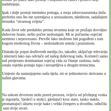
nadahnjuju.
Ipak i dalje postoji mentalna potraga, a moja zdravorazumska duša
preferira ono što me uzemljava u senzualnom, taktilnom, sadašnjem
trenutku “stvarnog svijeta”.
Kada život ode predaleko prema stvarima koje ne pružaju dovoljno
duhovne hrane, nešto počne nedostajati. Mi se počnemo osjećati
nemirno i nepovezano. Previše lako možemo biti pogođeni s tom
kugom modernog života – nedostatkom smisla i prazninom.
Distrakcije poput društvenih medija (to, također, uključuje televiziju
i internet) lako nas odvlače od našeg duševnog rada. Koristeći samo
naš pretjerano dominantan osjećaj vida za čitanje zaslona, ​​naša
ostala osjetila postaju tupa i neosjetljiva u drugim trenucima.
Umjesto da nastanjujemo naša tijela, mi se jednostavno skrivamo u
našim glavama.
Na uskom drvenom stolu pored prozora, svijeća od pčelinjeg voska
je izgorjela. Sjedeći u stolici, gledajući kroz staro, tanko staklo,
promatrajući siluetu svoje bake i veliki čempres u dvorištu, odlučila
sam dvije stvari.