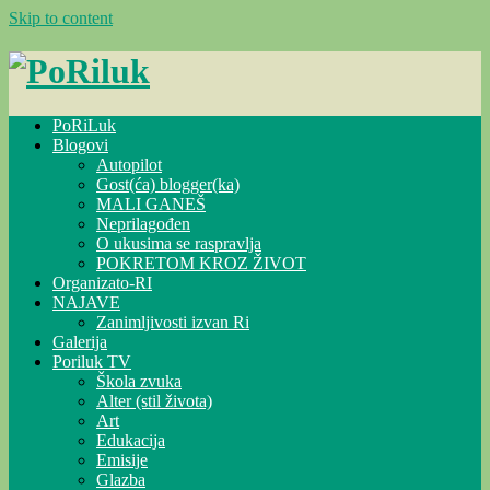
Skip to content
PoRiLuk
Blogovi
Autopilot
Gost(ća) blogger(ka)
MALI GANEŠ
Neprilagođen
O ukusima se raspravlja
POKRETOM KROZ ŽIVOT
Organizato-RI
NAJAVE
Zanimljivosti izvan Ri
Galerija
Poriluk TV
Škola zvuka
Alter (stil života)
Art
Edukacija
Emisije
Glazba