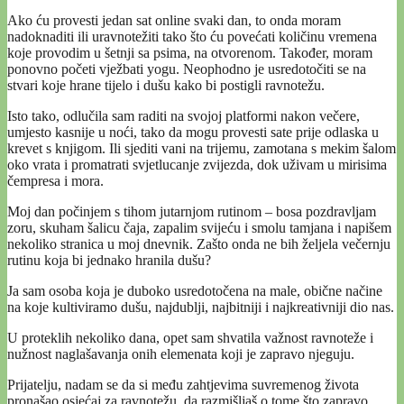
Ako ću provesti jedan sat online svaki dan, to onda moram
nadoknaditi ili uravnotežiti tako što ću povećati količinu vremena
koje provodim u šetnji sa psima, na otvorenom. Također, moram
ponovno početi vježbati yogu. Neophodno je usredotočiti se na
stvari koje hrane tijelo i dušu kako bi postigli ravnotežu.
Isto tako, odlučila sam raditi na svojoj platformi nakon večere,
umjesto kasnije u noći, tako da mogu provesti sate prije odlaska u
krevet s knjigom. Ili sjediti vani na trijemu, zamotana s mekim šalom
oko vrata i promatrati svjetlucanje zvijezda, dok uživam u mirisima
čempresa i mora.
Moj dan počinjem s tihom jutarnjom rutinom – bosa pozdravljam
zoru, skuham šalicu čaja, zapalim svijeću i smolu tamjana i napišem
nekoliko stranica u moj dnevnik. Zašto onda ne bih željela večernju
rutinu koja bi jednako hranila dušu?
Ja sam osoba koja je duboko usredotočena na male, obične načine
na koje kultiviramo dušu, najdublji, najbitniji i najkreativniji dio nas.
U proteklih nekoliko dana, opet sam shvatila važnost ravnoteže i
nužnost naglašavanja onih elemenata koji je zapravo njeguju.
Prijatelju, nadam se da si među zahtjevima suvremenog života
pronašao osjećaj za ravnotežu, da razmišljaš o tome što zapravo