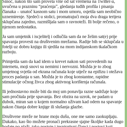
Sinoć, nakon što sam provela više od sat vremena na Twitter-u,
uvučena u prazninu “praćenja”, gledanja tuđih profila i pisanja
članaka – unatoč kasnom satu i mom umoru, osjetila sam neobično
uznemirenje. Sjedeći u stolici, promatrajući moja dva draga terijera
sklupčana zajedno, razmišljala sam o ravnoteži. Ili bolje rečeno, o
njenom nedostatku.
Ja sam umjetnik i iscjelitelj i odlučila sam da ne želim sat(e) prije
spavanja provesti na društvenim mrežama. Radije bih se sklupčala u
fotelji uz dobru knjigu ili sjedila na mom indijanskom tkalačkom
razboju.
Primjetila sam da kad idem u krevet nakon sati provedenih na
internetu, moji snovi su nemirni i nervozni. Možda je to zbog
umjetnog svjetla od ekrana računala koje utječe na epifizu i otežava
proces padanja u san. Možda je to zbog konstantne, rapidne
stimulacije očnog živca zbog aktivnog korištenja računala.
Ili jednostavno može biti da moj um ponavlja razne sadržaje koje
sam pročitala prije spavanja. Bez obzira na uzrok, ne padam u
dubok, miran san u kojem normalno uživam kad odem na spavanje
nakon čitanja dobre knjige ili slušanja glazbe.
Društvene mreže ne hrane moju dušu, one me samo zaokupljaju.
Dakako, kao što možete pronaći prekrasne sjajne školjke kada dugo
hodate po plaži, tako postoje i inspirativni članci i postovi koji