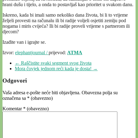
hrani dušu i tijelo, a onda to postavljaš kao prioritet u svakom danu.
Iskreno, kada bi imali samo nekoliko dana života, bi li to vrijeme
željeli provesti na računalu ili bi radije voljeli osjetiti zemlju pod
nogama i miris cvijeća? Ili bi radije proveli vrijeme s partnerom ili
djecom?
Izađite van i igrajte se.
Izvor:
elephantjournal /
prijevod:
ATMA
←
Raščistite svaki segment svog života
Mora čovjek jednom reći kada je dosta!
→
Odgovori
Vaša adresa e-pošte neće biti objavljena.
Obavezna polja su
označena sa
* (obavezno)
Komentar
* (obavezno)