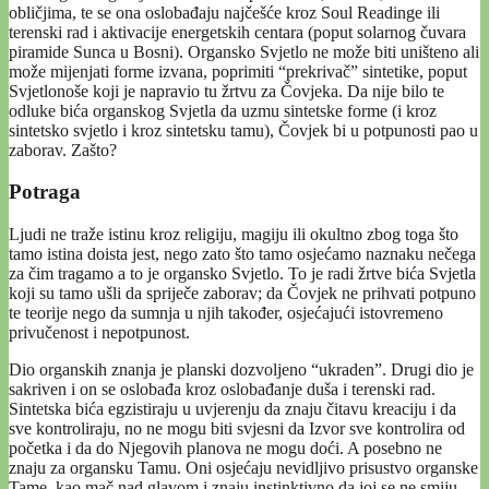
obličjima, te se ona oslobađaju najčešće kroz Soul Readinge ili
terenski rad i aktivacije energetskih centara (poput solarnog čuvara
piramide Sunca u Bosni). Organsko Svjetlo ne može biti uništeno ali
može mijenjati forme izvana, poprimiti “prekrivač” sintetike, poput
Svjetlonoše koji je napravio tu žrtvu za Čovjeka. Da nije bilo te
odluke bića organskog Svjetla da uzmu sintetske forme (i kroz
sintetsko svjetlo i kroz sintetsku tamu), Čovjek bi u potpunosti pao u
zaborav. Zašto?
Potraga
Ljudi ne traže istinu kroz religiju, magiju ili okultno zbog toga što
tamo istina doista jest, nego zato što tamo osjećamo naznaku nečega
za čim tragamo a to je organsko Svjetlo. To je radi žrtve bića Svjetla
koji su tamo ušli da spriječe zaborav; da Čovjek ne prihvati potpuno
te teorije nego da sumnja u njih također, osjećajući istovremeno
privučenost i nepotpunost.
Dio organskih znanja je planski dozvoljeno “ukraden”. Drugi dio je
sakriven i on se oslobađa kroz oslobađanje duša i terenski rad.
Sintetska bića egzistiraju u uvjerenju da znaju čitavu kreaciju i da
sve kontroliraju, no ne mogu biti svjesni da Izvor sve kontrolira od
početka i da do Njegovih planova ne mogu doći. A posebno ne
znaju za organsku Tamu. Oni osjećaju nevidljivo prisustvo organske
Tame, kao mač nad glavom i znaju instinktivno da joj se ne smiju