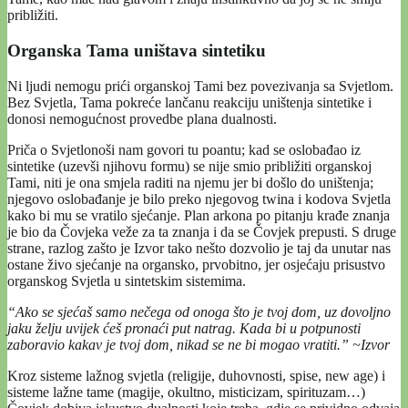
približiti.
Organska Tama uništava sintetiku
Ni ljudi nemogu prići organskoj Tami bez povezivanja sa Svjetlom.
Bez Svjetla, Tama pokreće lančanu reakciju uništenja sintetike i
donosi nemogućnost provedbe plana dualnosti.
Priča o Svjetlonoši nam govori tu poantu; kad se oslobađao iz
sintetike (uzevši njihovu formu) se nije smio približiti organskoj
Tami, niti je ona smjela raditi na njemu jer bi došlo do uništenja;
njegovo oslobađanje je bilo preko njegovog twina i kodova Svjetla
kako bi mu se vratilo sjećanje. Plan arkona po pitanju krađe znanja
je bio da Čovjeka veže za ta znanja i da se Čovjek prepusti. S druge
strane, razlog zašto je Izvor tako nešto dozvolio je taj da unutar nas
ostane živo sjećanje na organsko, prvobitno, jer osjećaju prisustvo
organskog Svjetla u sintetskim sistemima.
“Ako se sjećaš samo nečega od onoga što je tvoj dom, uz dovoljno
jaku želju uvijek ćeš pronaći put natrag. Kada bi u potpunosti
zaboravio kakav je tvoj dom, nikad se ne bi mogao vratiti.” ~Izvor
Kroz sisteme lažnog svjetla (religije, duhovnosti, spise, new age) i
sisteme lažne tame (magije, okultno, misticizam, spirituzam…)