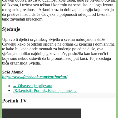
Čovjek dobiva iskustvo dualnosti koje treba, gdje se prividno odvaja
od Izvora, i uzima svu težinu i kontrolu na sebe, što je uloga Izvora
u organskoj realnosti. Arkoni kroz to dobivaju energiju koju trebaju
da prežive i nadu da će Čovjeka u potpunosti odvojiti od Izvora i
tako zavladati kreacijom.
Sjećanje
Upravo ti djelići organskog Svjetla u svemu nabrojanom služe
Čovjeku kako bi održali sjećanje na organsku kreaciju i dom živima,
te kako bi, kada dođe trenutak za buđenje pojedine duše, ova
sjećanja u obliku najdubljeg zova duše, poslužila kao kamenčići
koje smo nekoć ostavili da bi pronašli svoj put kući. To je zasluga
bića organskog Svjetla.
Saša Momić
https://www.facebook.com/eartharian/
←
Obaveza je prijevara
28.3.emisija Poriluk; Bacanje hrane
→
Poriluk TV