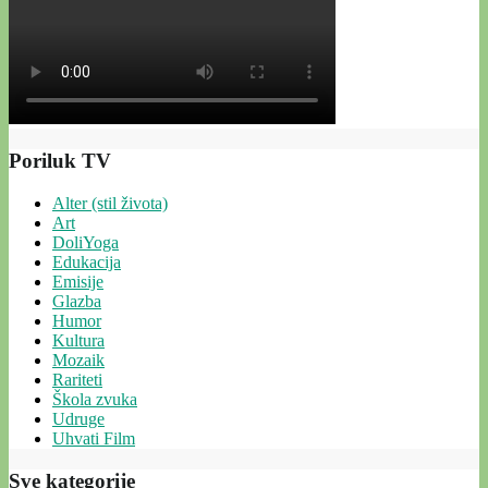
Poriluk TV
Alter (stil života)
Art
DoliYoga
Edukacija
Emisije
Glazba
Humor
Kultura
Mozaik
Rariteti
Škola zvuka
Udruge
Uhvati Film
Sve kategorije