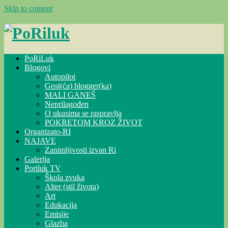
Skip to content
PoRiLuk
Blogovi
Autopilot
Gost(ća) blogger(ka)
MALI GANEŠ
Neprilagođen
O ukusima se raspravlja
POKRETOM KROZ ŽIVOT
Organizato-RI
NAJAVE
Zanimljivosti izvan Ri
Galerija
Poriluk TV
Škola zvuka
Alter (stil života)
Art
Edukacija
Emisije
Glazba