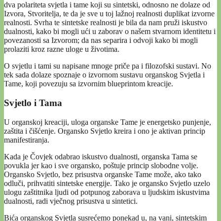
dva polariteta svjetla i tame koji su sintetski, odnosno ne dolaze od
Izvora, Stvoritelja, te da je sve u toj lažnoj realnosti duplikat izvorne
realnosti. Svrha te sintetske realnosti je bila da nam pruži iskustvo
dualnosti, kako bi mogli ući u zaborav o našem stvarnom identitetu i
povezanosti sa Izvorom; da nas separira i odvoji kako bi mogli
prolaziti kroz razne uloge u životima.
O svjetlu i tami su napisane mnoge priče pa i filozofski sustavi. No
tek sada dolaze spoznaje o izvornom sustavu organskog Svjetla i
Tame, koji povezuju sa izvornim blueprintom kreacije.
Svjetlo i Tama
U organskoj kreaciji, uloga organske Tame je energetsko punjenje,
zaštita i čišćenje. Organsko Svjetlo kreira i ono je aktivan princip
manifestiranja.
Kada je Čovjek odabrao iskustvo dualnosti, organska Tama se
povukla jer kao i sve organsko, poštuje princip slobodne volje.
Organsko Svjetlo, bez prisustva organske Tame može, ako tako
odluči, prihvatiti sintetske energije. Tako je organsko Svjetlo uzelo
ulogu zaštitnika ljudi od potpunog zaborava u ljudskim iskustvima
dualnosti, radi vječnog prisustva u sintetici.
Bića organskog Svjetla susrećemo ponekad u, na vani, sintetskim