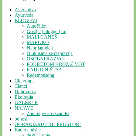
Alternativa
Ayurveda
BLOGOVI
AutoPillot
Gost(ća) blogger(ka)
MALI GANEŠ
MAROKO
Neprilagođen
O ukusima se raspravlja
OSOBNI RAZVOJ
POKRETOM KROZ ŽIVOT
RADITI NIŠTA?
Redemptisong
Chi gong
Članci
Duhovnost
Ekologija
GALERIJE
NAJAVE
Zanimljivosti izvan Ri
odnosi
OGRANIZATO-RI i PROSTORI
Radio emisije
dePiLLacija