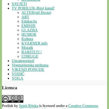
SAVJETI
TV PORILUK-Biraj kanal!
ALTER(stil života)
ART
Edukacija
EMISIJE
GLAZBA
HUMOR
Kultura
KVARNER.info
Mozaik
RARITETI !
UDRUGE
Uncategorized
Vegetarijanska prehrana
VIKEND PONUDE
VODIČ
YOGA
Licenca
Poriluk
by
Spirit Rijeka
is licensed under a
Creative Commons