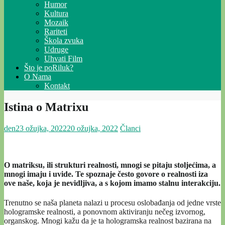
Humor
Kultura
Mozaik
Rariteti
Škola zvuka
Udruge
Uhvati Film
Što je poRiluk?
O Nama
Kontakt
Istina o Matrixu
den
23 ožujka, 2022
20 ožujka, 2022
Članci
O matriksu, ili strukturi realnosti, mnogi se pitaju stoljećima, a
mnogi imaju i uvide. Te spoznaje često govore o realnosti iza
ove naše, koja je nevidljiva, a s kojom imamo stalnu interakciju.
Trenutno se naša planeta nalazi u procesu oslobađanja od jedne vrste
hologramske realnosti, a ponovnom aktiviranju nečeg izvornog,
organskog. Mnogi kažu da je ta hologramska realnost bazirana na