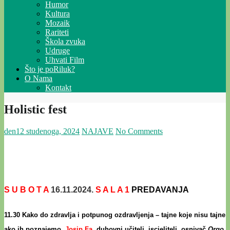
Humor
Kultura
Mozaik
Rariteti
Škola zvuka
Udruge
Uhvati Film
Što je poRiluk?
O Nama
Kontakt
Holistic fest
den
12 studenoga, 2024
NAJAVE
No Comments
S U B O T A
16.11.2024.
S A L A 1
PREDAVANJA
11.30 Kako do zdravlja i potpunog ozdravljenja – tajne koje nisu tajne
ako ih poznajemo,
Josip Fa
,
duhovni učitelj, iscjelitelj, osnivač
Orgo