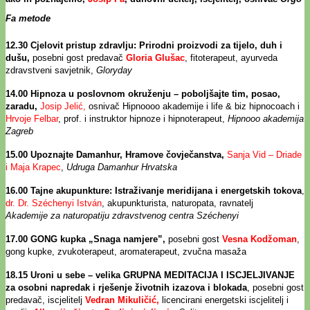
Fa metode
12.30
Cjelovit pristup zdravlju: Prirodni proizvodi za tijelo, duh i
dušu,
posebni gost predavač
Gloria Glušac
, fitoterapeut, ayurveda
zdravstveni savjetnik,
Gloryday
14.00 Hipnoza u poslovnom okruženju – poboljšajte tim, posao,
zaradu,
Josip Jelić,
osnivač Hipnoooo akademije i life & biz hipnocoach i
Hrvoje Felbar
, prof. i instruktor hipnoze i hipnoterapeut,
Hipnooo akademija
Zagreb
15.00 Upoznajte Damanhur, Hramove čovječanstva,
Sanja Vid – Driade
i Maja Krapec
,
Udruga Damanhur Hrvatska
16.00 Tajne akupunkture: Istraživanje meridijana i energetskih tokova
,
dr. Dr. Széchenyi István
, akupunkturista, naturopata, ravnatelj
Akademije za naturopatiju zdravstvenog centra Széchenyi
17.00
GONG kupka „Snaga namjere”,
posebni gost
Vesna Kodžoman
,
gong kupke, zvukoterapeut, aromaterapeut, zvučna masaža
18.15
Uroni u sebe – velika
GRUPNA MEDITACIJA I ISCJELJIVANJE
za osobni napredak i rješenje životnih izazova i blokada
, posebni gost
predavač, iscjelitelj
Vedran Mikuličić,
licencirani energetski iscjelitelj i