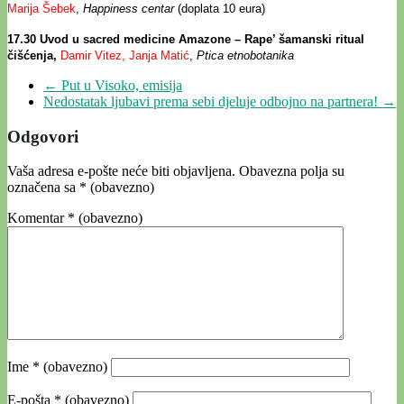
Marija Šebek
,
Happiness centar
(doplata 10 eura)
17.30 Uvod u sacred medicine Amazone – Rape’ šamanski ritual
čišćenja,
Damir Vitez, Janja Matić
,
Ptica etnobotanika
←
Put u Visoko, emisija
Nedostatak ljubavi prema sebi djeluje odbojno na partnera!
→
Odgovori
Vaša adresa e-pošte neće biti objavljena.
Obavezna polja su
označena sa
* (obavezno)
Komentar
* (obavezno)
Ime
* (obavezno)
E-pošta
* (obavezno)