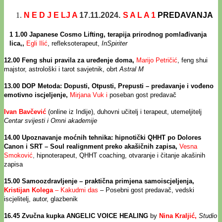
N E D J E LJ A
17.11.2024.
S A L A 1
PREDAVANJA
1
1.00 Japanese Cosmo Lifting, terapija prirodnog pomlađivanja
lica,
,
Egli Ilić
, refleksoterapeut,
InSpiriter
12.00 Feng shui pravila za uređenje doma,
Marijo Petričić
,
feng shui
majstor, astrološki i tarot savjetnik, obrt
Astral M
13.00
DOP Metoda: Dopusti, Otpusti, Prepusti – predavanje i vođeno
emotivno iscjeljenje,
Mirjana Vuk i
poseban gost predavač
Ivan Bavčević
(online iz Indije), duhovni učitelj i terapeut, utemeljitelj
Centar svijesti i Omni akademije
14.00 Upoznavanje moćnih tehnika: hipnotički QHHT po Dolores
Canon i SRT – Soul realignment preko akašičnih zapisa,
Vesna
Smoković
,
hipnoterapeut,
QHHT coaching, otvaranje i čitanje akašinih
zapisa
15.00
Samoozdravljenje – praktična primjena samoiscjeljenja,
Kristijan Kolega
– Kakudmi das
– Posebni gost predavač, vedski
iscjelitelj, autor, glazbenik
16.45
Zvučna kupka ANGELIC VOICE HEALING
by
Nina Kraljić,
Studio