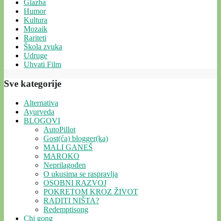
Glazba
Humor
Kultura
Mozaik
Rariteti
Škola zvuka
Udruge
Uhvati Film
Sve kategorije
Alternativa
Ayurveda
BLOGOVI
AutoPillot
Gost(ća) blogger(ka)
MALI GANEŠ
MAROKO
Neprilagođen
O ukusima se raspravlja
OSOBNI RAZVOJ
POKRETOM KROZ ŽIVOT
RADITI NIŠTA?
Redemptisong
Chi gong