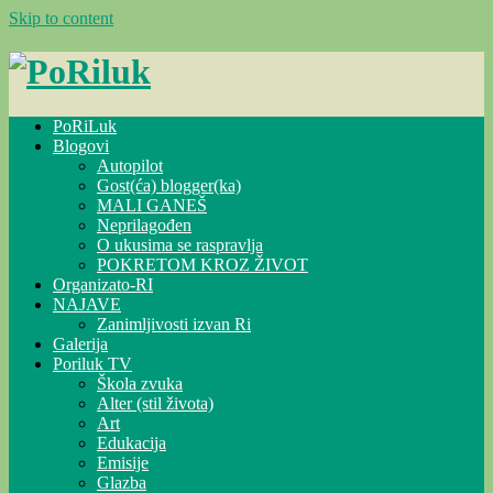
Skip to content
PoRiLuk
Blogovi
Autopilot
Gost(ća) blogger(ka)
MALI GANEŠ
Neprilagođen
O ukusima se raspravlja
POKRETOM KROZ ŽIVOT
Organizato-RI
NAJAVE
Zanimljivosti izvan Ri
Galerija
Poriluk TV
Škola zvuka
Alter (stil života)
Art
Edukacija
Emisije
Glazba