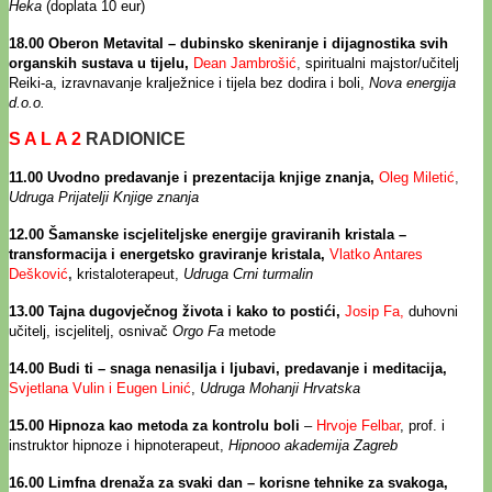
Heka
(doplata 10 eur)
18.00 Oberon Metavital – dubinsko skeniranje i dijagnostika svih
organskih sustava u tijelu,
Dean Jambrošić
,
spiritualni majstor/učitelj
Reiki-a, izravnavanje kralježnice i tijela bez dodira i boli,
Nova energija
d.o.o.
S A L A 2
RADIONICE
11.00 Uvodno predavanje i prezentacija knjige znanja,
Oleg Miletić
,
Udruga Prijatelji Knjige znanja
12.00 Šamanske iscjeliteljske energije graviranih kristala –
transformacija i energetsko graviranje kristala,
Vlatko Antares
Dešković
,
kristaloterapeut,
Udruga Crni turmalin
13.00
Tajna dugovječnog života i kako to postići,
Josip Fa,
duhovni
učitelj, iscjelitelj, osnivač
Orgo Fa
metode
14.00 Budi ti – snaga nenasilja i ljubavi, predavanje i meditacija,
Svjetlana Vulin i Eugen Linić
,
Udruga Mohanji Hrvatska
15.00 Hipnoza kao metoda za kontrolu boli
–
Hrvoje Felbar
, prof. i
instruktor hipnoze i hipnoterapeut,
Hipnooo akademija Zagreb
16.00 Limfna drenaža za svaki dan – korisne tehnike za svakoga,