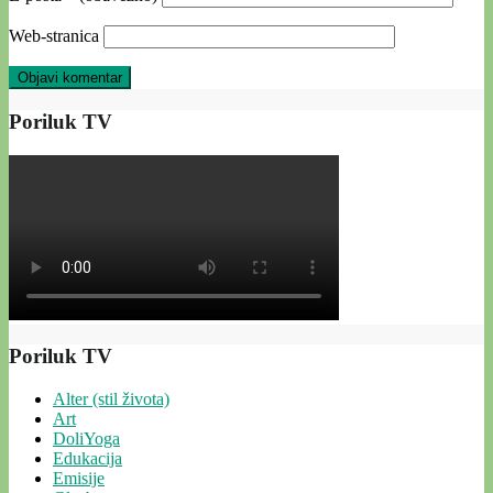
Web-stranica
Poriluk TV
Poriluk TV
Alter (stil života)
Art
DoliYoga
Edukacija
Emisije