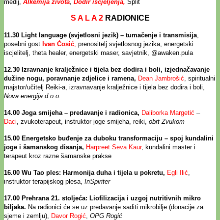
medij,
Alkemija života
,
Dodir iscjeljenja,
Split
S A L A 2
RADIONICE
11.30
Light language (svjetlosni jezik) – tumačenje i transmisija
,
posebni gost
Ivan Ćosić
,
prenositelj svjetlosnog jezika, energetski
iscjelitelj, theta healer, energetski maser, savjetnik, @awaken.pula
12.30 Izravnanje kralježnice i tijela bez dodira i boli, izjednačavanje
dužine nogu, poravnanje zdjelice i ramena,
Dean Jambrošić
,
spiritualni
majstor/učitelj Reiki-a, izravnavanje kralježnice i tijela bez dodira i boli,
Nova energija d.o.o.
14.00
Joga smijeha – predavanje i radionica,
Daliborka Margetić
–
Daci
,
zvukoterapeut, instruktor joge smijeha, reiki,
obrt
Zvukom
15.00
Energetsko buđenje za duboku transformaciju – spoj kundalini
joge i šamanskog disanja,
Harpreet Seva Kaur
, kundalini master i
terapeut kroz razne šamanske prakse
16.00 Wu Tao ples: Harmonija duha i tijela u pokretu,
Egli Ilić
,
instruktor terapijskog plesa,
InSpiriter
17.00 Prehrana 21. stoljeća: Liofilizacija i uzgoj nutritivnih mikro
biljaka.
Na radionici će se uz predavanje saditi mikrobilje (donacije za
sjeme i zemlju),
Davor Rogić
,
OPG Rogić