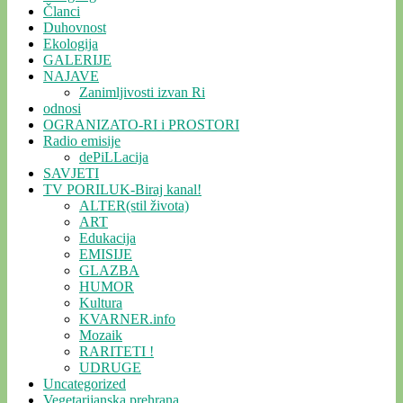
Članci
Duhovnost
Ekologija
GALERIJE
NAJAVE
Zanimljivosti izvan Ri
odnosi
OGRANIZATO-RI i PROSTORI
Radio emisije
dePiLLacija
SAVJETI
TV PORILUK-Biraj kanal!
ALTER(stil života)
ART
Edukacija
EMISIJE
GLAZBA
HUMOR
Kultura
KVARNER.info
Mozaik
RARITETI !
UDRUGE
Uncategorized
Vegetarijanska prehrana