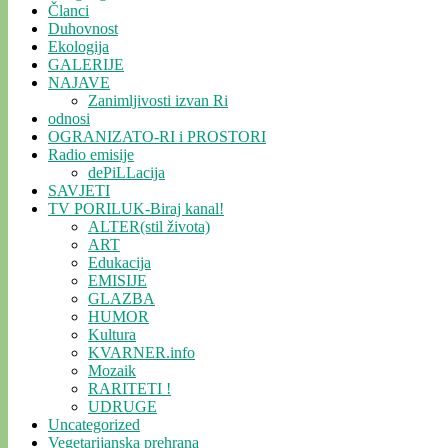
Članci
Duhovnost
Ekologija
GALERIJE
NAJAVE
Zanimljivosti izvan Ri
odnosi
OGRANIZATO-RI i PROSTORI
Radio emisije
dePiLLacija
SAVJETI
TV PORILUK-Biraj kanal!
ALTER(stil života)
ART
Edukacija
EMISIJE
GLAZBA
HUMOR
Kultura
KVARNER.info
Mozaik
RARITETI !
UDRUGE
Uncategorized
Vegetarijanska prehrana