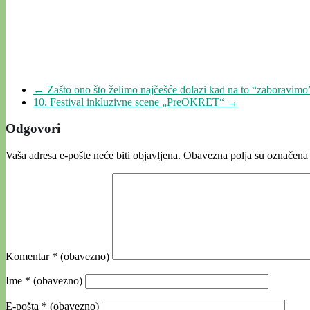
←
Zašto ono što želimo najčešće dolazi kad na to “zaboravimo
10. Festival inkluzivne scene „PreOKRET“
→
Odgovori
Vaša adresa e-pošte neće biti objavljena.
Obavezna polja su označena
Komentar
* (obavezno)
Ime
* (obavezno)
E-pošta
* (obavezno)