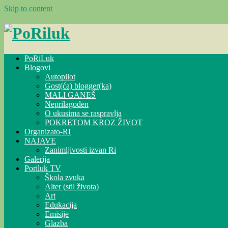
Skip to content
PoRiLuk
Blogovi
Autopilot
Gost(ća) blogger(ka)
MALI GANEŠ
Neprilagođen
O ukusima se raspravlja
POKRETOM KROZ ŽIVOT
Organizato-RI
NAJAVE
Zanimljivosti izvan Ri
Galerija
Poriluk TV
Škola zvuka
Alter (stil života)
Art
Edukacija
Emisije
Glazba