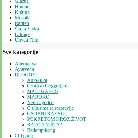
Glazba
Humor
Kultura
Mozaik
Rariteti
Škola zvuka
Udruge
Uhvati Film
Sve kategorije
Alternativa
Ayurveda
BLOGOVI
AutoPillot
Gost(ća) blogger(ka)
MALI GANEŠ
MAROKO
Neprilagođen
O ukusima se raspravlja
OSOBNI RAZVOJ
POKRETOM KROZ ŽIVOT
RADITI NIŠTA?
Redemptisong
Chi gong