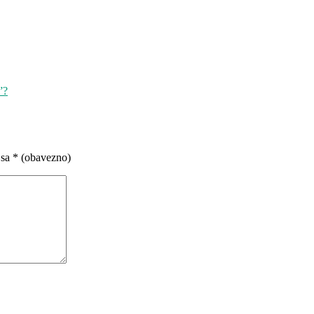
”?
 sa
* (obavezno)