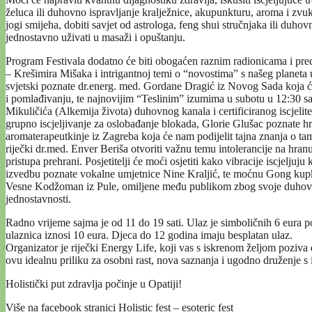
želuca ili duhovno ispravljanje kralježnice, akupunkturu, aroma i zvuk
jogi smijeha, dobiti savjet od astrologa, feng shui stručnjaka ili duhovn
jednostavno uživati u masaži i opuštanju.
Program Festivala dodatno će biti obogaćen raznim radionicama i pre
– Krešimira Mišaka i intrigantnoj temi o “novostima” s našeg planeta u
svjetski poznate dr.energ. med. Gordane Dragić iz Novog Sada koja će
i pomlađivanju, te najnovijim “Teslinim” izumima u subotu u 12:30 sa
Mikuličića (Alkemija života) duhovnog kanala i certificiranog iscjelitelj
grupno iscjeljivanje za oslobađanje blokada, Glorie Glušac poznate hr
aromaterapeutkinje iz Zagreba koja će nam podijelit tajna znanja o ta
riječki dr.med. Enver Beriša otvoriti važnu temu intolerancije na hranu
pristupa prehrani. Posjetitelji će moći osjetiti kako vibracije iscjeljuj
izvedbu poznate vokalne umjetnice Nine Kraljić, te moćnu Gong kupku
Vesne Kodžoman iz Pule, omiljene među publikom zbog svoje duhovito
jednostavnosti.
Radno vrijeme sajma je od 11 do 19 sati. Ulaz je simboličnih 6 eura
ulaznica iznosi 10 eura. Djeca do 12 godina imaju besplatan ulaz.
Organizator je riječki Energy Life, koji vas s iskrenom željom poziva 
ovu idealnu priliku za osobni rast, nova saznanja i ugodno druženje s 
Holistički put zdravlja počinje u Opatiji!
Više na facebook stranici Holistic fest – esoteric fest