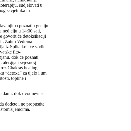
oterapiju, sudjelovati u
og savjetnika ili
davanjima poznatih gostiju
 nedjelju u 14:00 sati,
 govorit će detoksikaciji
ti. Zatim Vedrana
a iz Splita koji će voditi
vatske fito-
mjanu, dok će poznati
, alergija i svjesnog
u kroz Chakras healing
 “detoxa” za tijelo i um,
sti, topline i
 po danu, dok dvodnevna
da dođete i ne propustite
istomišljenicima.