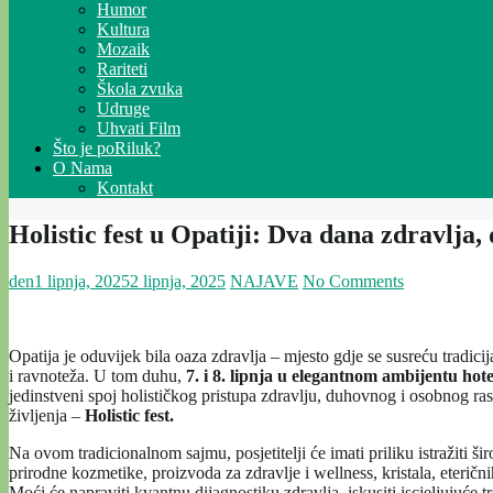
Humor
Kultura
Mozaik
Rariteti
Škola zvuka
Udruge
Uhvati Film
Što je poRiluk?
O Nama
Kontakt
Holistic fest u Opatiji: Dva dana zdravlja,
den
1 lipnja, 2025
2 lipnja, 2025
NAJAVE
No Comments
Opatija je oduvijek bila oaza zdravlja – mjesto gdje se susreću tradicija
i ravnoteža. U tom duhu,
7. i 8. lipnja u elegantnom ambijentu hote
jedinstveni spoj holističkog pristupa zdravlju, duhovnog i osobnog ras
življenja –
Holistic fest.
Na ovom tradicionalnom sajmu, posjetitelji će imati priliku istražiti š
prirodne kozmetike, proizvoda za zdravlje i wellness, kristala, eterični
Moći će napraviti kvantnu dijagnostiku zdravlja, iskusiti iscjeljujuće 