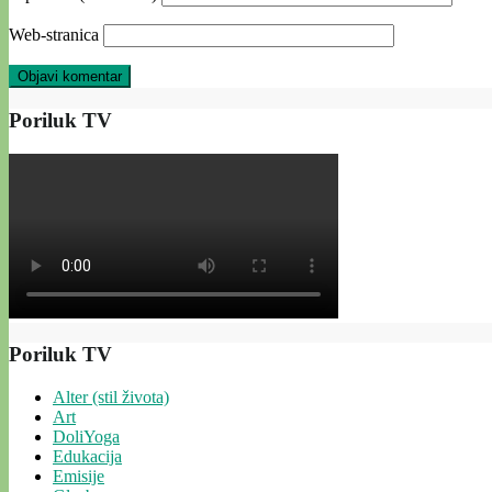
Web-stranica
Poriluk TV
Poriluk TV
Alter (stil života)
Art
DoliYoga
Edukacija
Emisije