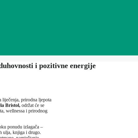
 duhovnosti i pozitivne energije
 liječenja, prirodna ljepota
la Bristol,
održat će se
ta, wellnessa i prirodnog
iroku ponudu izlagača –
h ulja, knjiga i drugo.
tretmane, namještanje