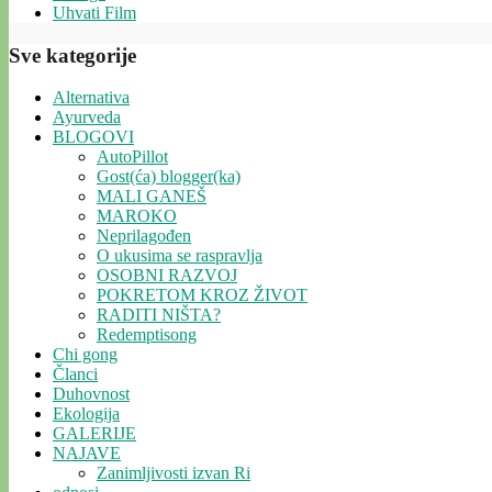
Uhvati Film
Sve kategorije
Alternativa
Ayurveda
BLOGOVI
AutoPillot
Gost(ća) blogger(ka)
MALI GANEŠ
MAROKO
Neprilagođen
O ukusima se raspravlja
OSOBNI RAZVOJ
POKRETOM KROZ ŽIVOT
RADITI NIŠTA?
Redemptisong
Chi gong
Članci
Duhovnost
Ekologija
GALERIJE
NAJAVE
Zanimljivosti izvan Ri