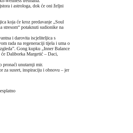
sko-wellness tretmana.
stora i astrologa, dok će oni željni
ljica koja će kroz predavanje „Soul
nja stresom“ potaknuti sudionike na
tna i darovita iscjeliteljica s
om rada na regeneraciji tijela i uma o
 izgleda”. Gong kupku „Inner Balance
 će Daliborka Margetić – Daci,
o pronaći unutarnji mir.
r za susret, inspiraciju i obnovu – jer
besplatno