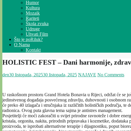
Humor
Kultura
Mozaik
Rariteti
Škola zvuka
Udruge
Uhvati Film
Što je poRiluk?
O Nama
Kontakt
HOLISTIC FEST – Dani harmonije, zdravl
den
30 listopada, 2025
30 listopada, 2025
NAJAVE
No Comments
U raskošnom prostoru Grand Hotela Bonavia u Rijeci, održat će se još
jedinstvenog događaja posvećenog zdravlju, duhovnosti i osobnom raz
će preko 40 izlagača i stručnjaka iz različitih holističkih područja, te 
radionica. Ovog puta glavna tema sajma je antistres management.
Posjetitelji će moći zakoračiti u svijet prirodne ravnoteže i dobre ene
kristala, orgonita, nakita, prirodnih pripravaka i kozmetike, dodatak
proizvoda, te isprobati alternativne terapije i dijagnostiku, poput bior