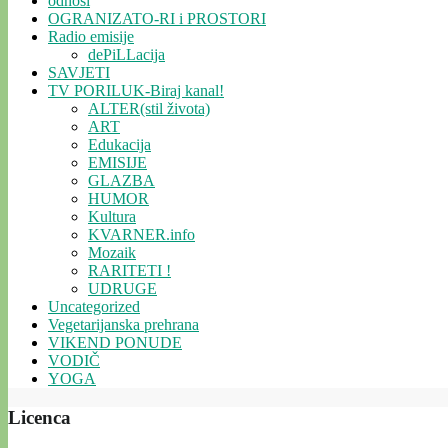
odnosi
OGRANIZATO-RI i PROSTORI
Radio emisije
dePiLLacija
SAVJETI
TV PORILUK-Biraj kanal!
ALTER(stil života)
ART
Edukacija
EMISIJE
GLAZBA
HUMOR
Kultura
KVARNER.info
Mozaik
RARITETI !
UDRUGE
Uncategorized
Vegetarijanska prehrana
VIKEND PONUDE
VODIČ
YOGA
Licenca