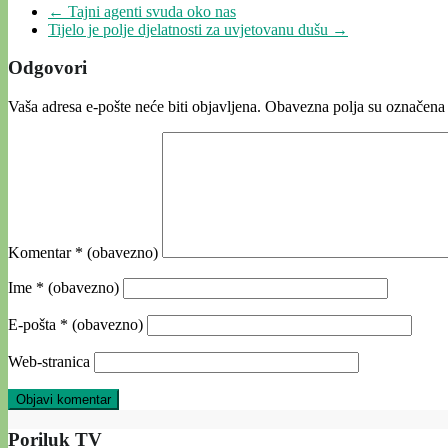
←
Tajni agenti svuda oko nas
Tijelo je polje djelatnosti za uvjetovanu dušu
→
Odgovori
Vaša adresa e-pošte neće biti objavljena.
Obavezna polja su označena
Komentar
* (obavezno)
Ime
* (obavezno)
E-pošta
* (obavezno)
Web-stranica
Poriluk TV