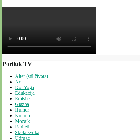
Poriluk TV
Alter (stil života)
Art
DoliYoga
Edukacija
Emisije
Glazba
Humor
Kultura
Mozaik
Rariteti
Škola zvuka
Udruge