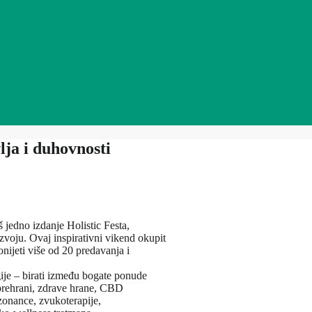
ja i duhovnosti
 jedno izdanje Holistic Festa,
voju. Ovaj inspirativni vikend okupit
donijeti više od 20 predavanja i
rgije – birati između bogate ponude
a prehrani, zdrave hrane, CBD
ezonance, zvukoterapije,