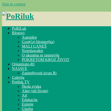
Skip to content
PoRiLuk
Blogovi
Autopilot
Gost(ća) blogger(ka)
MALI GANEŠ
Neprilagođen
O ukusima se raspravlja
POKRETOM KROZ ŽIVOT
Organizato-RI
NAJAVE
Zanimljivosti izvan Ri
Galerija
Poriluk TV
Škola zvuka
Alter (stil života)
Art
Edukacija
Emisije
Glazba