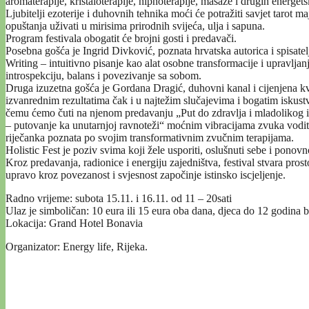
aromaterapije, kristaloterapije, hipnoterapije, masaže i drugih energet
Ljubitelji ezoterije i duhovnih tehnika moći će potražiti savjet tarot maj
opuštanja uživati u mirisima prirodnih svijeća, ulja i sapuna.
Program festivala obogatit će brojni gosti i predavači.
Posebna gošća je Ingrid Divković, poznata hrvatska autorica i spisate
Writing – intuitivno pisanje kao alat osobne transformacije i upravlja
introspekciju, balans i povezivanje sa sobom.
Druga izuzetna gošća je Gordana Dragić, duhovni kanal i cijenjena kvan
izvanrednim rezultatima čak i u najtežim slučajevima i bogatim iskustv
čemu ćemo čuti na njenom predavanju „Put do zdravlja i mladolikog
– putovanje ka unutarnjoj ravnoteži“ moćnim vibracijama zvuka vodit
riječanka poznata po svojim transformativnim zvučnim terapijama.
Holistic Fest je poziv svima koji žele usporiti, oslušnuti sebe i ponovn
Kroz predavanja, radionice i energiju zajedništva, festival stvara prosto
upravo kroz povezanost i svjesnost započinje istinsko iscjeljenje.
Radno vrijeme: subota 15.11. i 16.11. od 11 – 20sati
Ulaz je simboličan: 10 eura ili 15 eura oba dana, djeca do 12 godina 
Lokacija: Grand Hotel Bonavia
Organizator: Energy life, Rijeka.