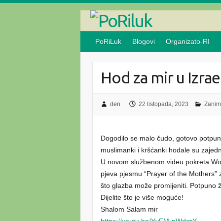
Skip
to
content
PoRiLuk
Blogovi
Organizato-RI
Hod za mir u Izrae
den
22 listopada, 2023
Zaniml
Dogodilo se malo čudo, gotovo potpun
muslimanki i kršćanki hodale su zajedn
U novom službenom videu pokreta Wo
pjeva pjesmu “Prayer of the Mothers” 
što glazba može promijeniti. Potpuno že
Dijelite što je više moguće!
Shalom Salam mir
https://youtu.be/YyFM-pWdqrY