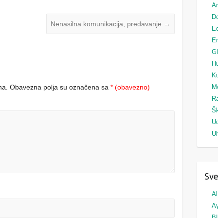
Ar
Do
Nenasilna komunikacija, predavanje
→
Ed
Em
G
H
Ku
na.
Obavezna polja su označena sa
* (obavezno)
M
Ra
Šk
U
Uh
Sve
Al
A
B