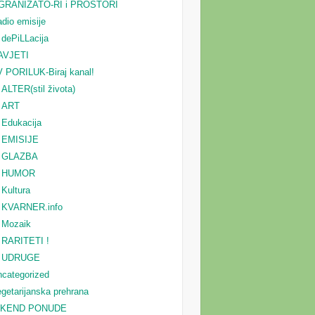
GRANIZATO-RI i PROSTORI
dio emisije
dePiLLacija
AVJETI
 PORILUK-Biraj kanal!
ALTER(stil života)
ART
Edukacija
EMISIJE
GLAZBA
HUMOR
Kultura
KVARNER.info
Mozaik
RARITETI !
UDRUGE
categorized
getarijanska prehrana
IKEND PONUDE