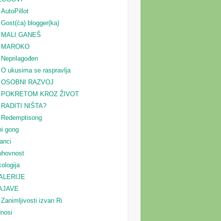
AutoPillot
Gost(ća) blogger(ka)
MALI GANEŠ
MAROKO
Neprilagođen
O ukusima se raspravlja
OSOBNI RAZVOJ
POKRETOM KROZ ŽIVOT
RADITI NIŠTA?
Redemptisong
i gong
anci
uhovnost
ologija
ALERIJE
AJAVE
Zanimljivosti izvan Ri
nosi