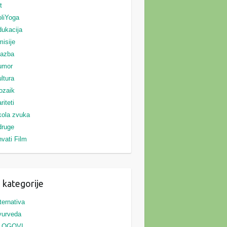
t
liYoga
ukacija
isije
lazba
umor
ltura
ozaik
riteti
ola zvuka
druge
vati Film
 kategorije
ternativa
yurveda
LOGOVI