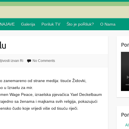
NAJAVE
Galerija
Poriluk TV
Što je poRiluk?
O Nama
lu
Por
jivosti izvan Ri
No Comments
o zanemareno od strane medija: tisuće Židovki,
o u Izraelu za mir.
men Wage Peace, izraelska pjevačica Yael Deckelbaum
zajedno sa ženama i majkama svih religija, pokazujući
nsko čudo koje vrijedi više od tisuću riječi.
Por
Al