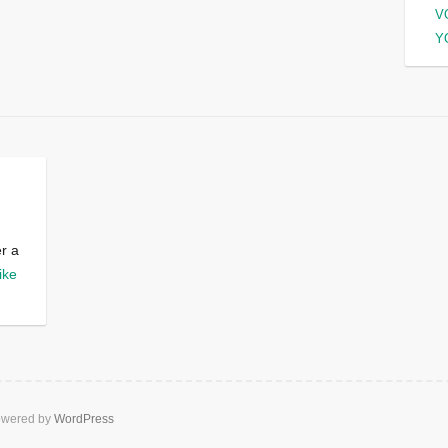
V
Y
er a
ike
wered by
WordPress