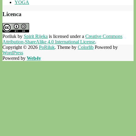
YOGA
Licenca
Poriluk
by
Spirit Rijeka
is licensed under a
Creative Commons
Attribution-ShareAlike 4.0 International License
.
Copyright © 2026
PoRiluk
. Theme by
Colorlib
Powered by
WordPress
Powered by
Web4y