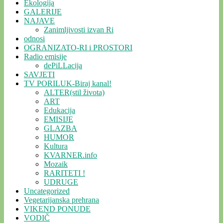
Ekologija
GALERIJE
NAJAVE
Zanimljivosti izvan Ri
odnosi
OGRANIZATO-RI i PROSTORI
Radio emisije
dePiLLacija
SAVJETI
TV PORILUK-Biraj kanal!
ALTER(stil života)
ART
Edukacija
EMISIJE
GLAZBA
HUMOR
Kultura
KVARNER.info
Mozaik
RARITETI !
UDRUGE
Uncategorized
Vegetarijanska prehrana
VIKEND PONUDE
VODIČ