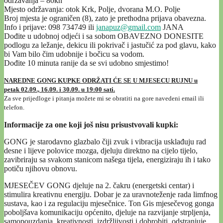
održavanja – 80kn
Mjesto održavanja: otok Krk, Polje, dvorana M.O. Polje
Broj mjesta je ograničen (8), zato je prethodna prijava obavezna.
Info i prijave: 098 734749 ili
janapuz@gmail.com
JANA
Dođite u udobnoj odjeći i sa sobom OBAVEZNO DONESITE
podlogu za ležanje, dekicu ili pokrivač i jastučić za pod glavu, kako
bi Vam bilo čim udobnije i bočicu sa vodom.
Dođite 10 minuta ranije da se svi udobno smjestimo!
NAREDNE GONG KUPKE ODRŽATI ĆE SE U MJESECU RUJNU u
petak 02.09., 16.09. i 30.09. u 19:00 sati.
Za sve prijedloge i pitanja možete mi se obratiti na gore navedeni email ili
telefon.
Informacije za one koji još nisu prisustvovali kupki:
GONG je starodavno glazbalo čiji zvuk i vibracija usklađuju rad
desne i lijeve polovice mozga, djeluju direktno na cijelo tijelo,
zavibriraju sa svakom stanicom našega tijela, energiziraju ih i tako
potiču njihovu obnovu.
MJESEČEV GONG djeluje na 2. čakru (energetski centar) i
stimulira kreativnu energiju. Dobar je za uravnoteženje rada limfnog
sustava, kao i za regulaciju mjesečnice. Ton Gis mjesečevog gonga
poboljšava komunikaciju općenito, djeluje na razvijanje strpljenja,
samopouzdanja, kreativnosti, izdržljivosti i dobrobiti, odstranjuje