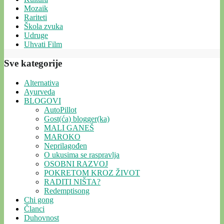
Mozaik
Rariteti
Škola zvuka
Udruge
Uhvati Film
Sve kategorije
Alternativa
Ayurveda
BLOGOVI
AutoPillot
Gost(ća) blogger(ka)
MALI GANEŠ
MAROKO
Neprilagođen
O ukusima se raspravlja
OSOBNI RAZVOJ
POKRETOM KROZ ŽIVOT
RADITI NIŠTA?
Redemptisong
Chi gong
Članci
Duhovnost