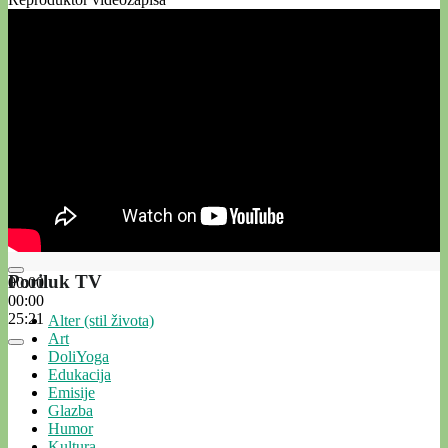
Poriluk TV
00:00
00:00
25:21
Alter (stil života)
Art
DoliYoga
Edukacija
Emisije
Glazba
Humor
Kultura