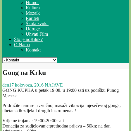
Humor
Kultura
Mozaik
Rariteti
Škola zvuka
Udruge
Uhvati Film
Što je poRiluk?
O Nama
Kontakt
Gong na Krku
den
17 kolovoza, 2016
NAJAVE
GONG KUPKA u petak 19.08. u 19:00 sati uz podršku Punog
Mjeseca
Pridružite nam se u zvučnoj masaži vibracija mjesečevog gonga,
tibetanskih zdjela I drugih instrumenata!
Vrijeme trajanja: 19:00-20:00 sati
Donacija za sudjelovanje:prethodna prijava – 50kn; na dan