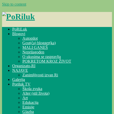
Skip to content
PoRiLuk
Blogovi
Autopilot
Gost(ća) blogger(ka)
MALI GANEŠ
Neprilagođen
O ukusima se raspravlja
POKRETOM KROZ ŽIVOT
Organizato-RI
NAJAVE
Zanimljivosti izvan Ri
Galerija
Poriluk TV
Škola zvuka
Alter (stil života)
Art
Edukacija
Emisije
Glazba