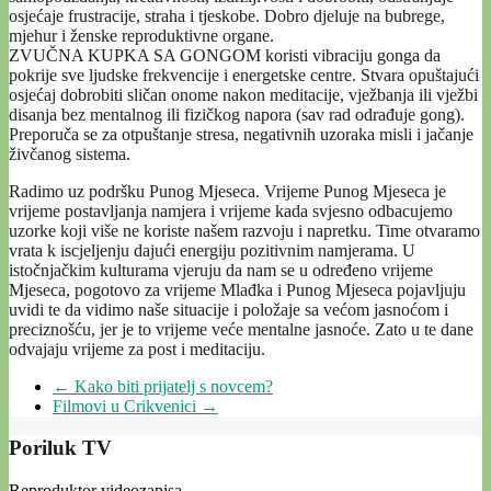
osjećaje frustracije, straha i tjeskobe. Dobro djeluje na bubrege,
mjehur i ženske reproduktivne organe.
ZVUČNA KUPKA SA GONGOM koristi vibraciju gonga da
pokrije sve ljudske frekvencije i energetske centre. Stvara opuštajući
osjećaj dobrobiti sličan onome nakon meditacije, vježbanja ili vježbi
disanja bez mentalnog ili fizičkog napora (sav rad odrađuje gong).
Preporuča se za otpuštanje stresa, negativnih uzoraka misli i jačanje
živčanog sistema.
Radimo uz podršku Punog Mjeseca. Vrijeme Punog Mjeseca je
vrijeme postavljanja namjera i vrijeme kada svjesno odbacujemo
uzorke koji više ne koriste našem razvoju i napretku. Time otvaramo
vrata k iscjeljenju dajući energiju pozitivnim namjerama. U
istočnjačkim kulturama vjeruju da nam se u određeno vrijeme
Mjeseca, pogotovo za vrijeme Mlađka i Punog Mjeseca pojavljuju
uvidi te da vidimo naše situacije i položaje sa većom jasnoćom i
preciznošću, jer je to vrijeme veće mentalne jasnoće. Zato u te dane
odvajaju vrijeme za post i meditaciju.
←
Kako biti prijatelj s novcem?
Filmovi u Crikvenici
→
Poriluk TV
Reproduktor videozapisa