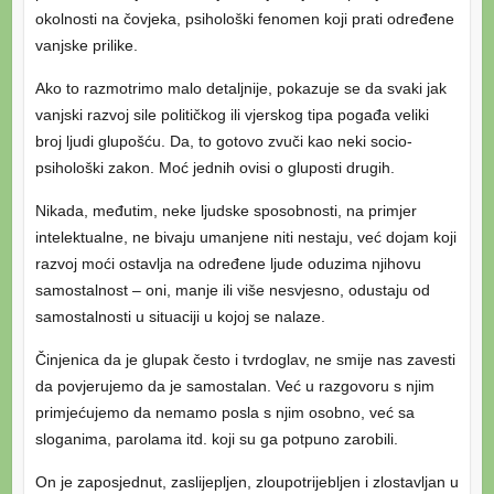
okolnosti na čovjeka, psihološki fenomen koji prati određene
vanjske prilike.
Ako to razmotrimo malo detaljnije, pokazuje se da svaki jak
vanjski razvoj sile političkog ili vjerskog tipa pogađa veliki
broj ljudi glupošću. Da, to gotovo zvuči kao neki socio-
psihološki zakon. Moć jednih ovisi o gluposti drugih.
Nikada, međutim, neke ljudske sposobnosti, na primjer
intelektualne, ne bivaju umanjene niti nestaju, već dojam koji
razvoj moći ostavlja na određene ljude oduzima njihovu
samostalnost – oni, manje ili više nesvjesno, odustaju od
samostalnosti u situaciji u kojoj se nalaze.
Činjenica da je glupak često i tvrdoglav, ne smije nas zavesti
da povjerujemo da je samostalan. Već u razgovoru s njim
primjećujemo da nemamo posla s njim osobno, već sa
sloganima, parolama itd. koji su ga potpuno zarobili.
On je zaposjednut, zaslijepljen, zloupotrijebljen i zlostavljan u