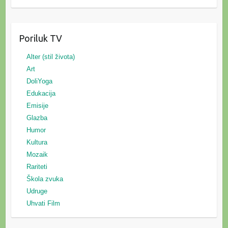
Poriluk TV
Alter (stil života)
Art
DoliYoga
Edukacija
Emisije
Glazba
Humor
Kultura
Mozaik
Rariteti
Škola zvuka
Udruge
Uhvati Film