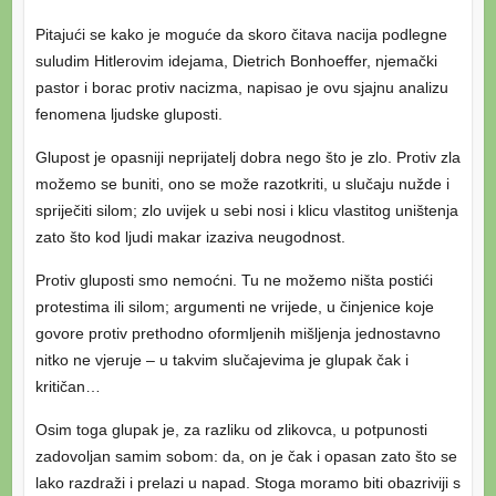
Pitajući se kako je moguće da skoro čitava nacija podlegne
suludim Hitlerovim idejama, Dietrich Bonhoeffer, njemački
pastor i borac protiv nacizma, napisao je ovu sjajnu analizu
fenomena ljudske gluposti.
Glupost je opasniji neprijatelj dobra nego što je zlo. Protiv zla
možemo se buniti, ono se može razotkriti, u slučaju nužde i
spriječiti silom; zlo uvijek u sebi nosi i klicu vlastitog uništenja
zato što kod ljudi makar izaziva neugodnost.
Protiv gluposti smo nemoćni. Tu ne možemo ništa postići
protestima ili silom; argumenti ne vrijede, u činjenice koje
govore protiv prethodno oformljenih mišljenja jednostavno
nitko ne vjeruje – u takvim slučajevima je glupak čak i
kritičan…
Osim toga glupak je, za razliku od zlikovca, u potpunosti
zadovoljan samim sobom: da, on je čak i opasan zato što se
lako razdraži i prelazi u napad. Stoga moramo biti obazriviji s