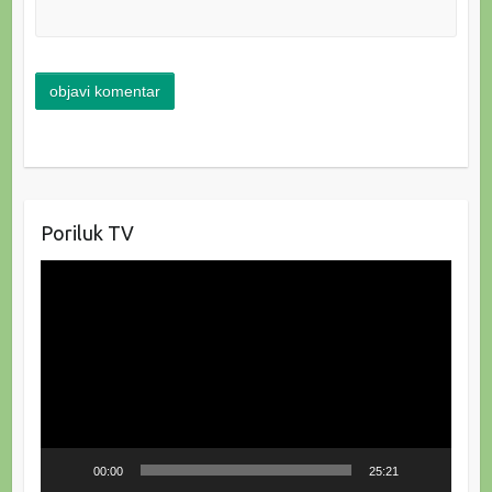
Poriluk TV
Reproduktor
videozapisa
00:00
25:21