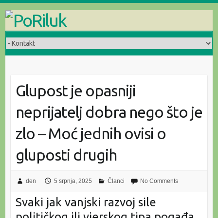
Skip
to
content
Glupost je opasniji
neprijatelj dobra nego što je
zlo – Moć jednih ovisi o
gluposti drugih
den
5 srpnja, 2025
Članci
No Comments
Svaki jak vanjski razvoj sile
političkog ili vjerskog tipa pogađa