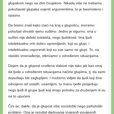
glupakom nego sa zlim čovjekom. Nikada više ne trebamo
pokušavati glupaka uvjeriti argumentima, to je besmisleno i
opasno.
Da bismo znali kako izaći na kraj s glupošću, moramo
pokušati shvatiti njenu suštinu. Jedno je sigurno: ona u
suštini nije defekt intelekta, nego ljudskosti. Ima ljudi
intelektualno vrlo dobro opremljenih, koji su glupi, i
intelektualno usporenih koji su sve samo ne glupi. To, na
vlastito iznenađenje, otkrivamo u određenim situacijama.
Dojam da je glupost urođena slabost nije tako jak kao onaj
da ljude u određenim situacijama načine glupima, tj. da sami
dopuštaju biti zaglupljeni. I možemo vidjeti da ljudi koji žive
odvojeno od ostalih, usamljeni, tu manu rjeđe posjeduju
nego ljudi ili grupe ljudi koji imaju potrebu za druženjem ili su
na to upućeni.
Čini se, dakle, da je glupost više sociološki nego psihološki
problem. Ona je rezultat djelovanja izvjesnih povijesnih