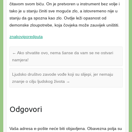
čitavom svom biću. On je pretvoren u instrument bez volje i
tako je u stanju činiti sve moguće zlo, a istovremeno nije u
stanju da ga spozna kao zlo. Ovdje leži opasnost od
demonske zloupotrebe, koja čovjeka može zauvijek uništiti.
znakoviporedputa
←
Ako shvatite ovo, nema šanse da vam se ne ostvari
namjera!
Ljudsko društvo zavode vođe koji su slijepi, jer nemaju
znanje o cilju ljudskog života
→
Odgovori
Vaša adresa e-pošte neće biti objavljena.
Obavezna polja su