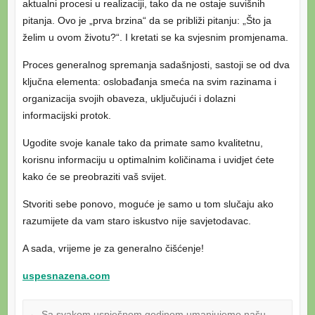
aktualni procesi u realizaciji, tako da ne ostaje suvišnih
pitanja. Ovo je „prva brzina“ da se približi pitanju: „Što ja
želim u ovom životu?“. I kretati se ka svjesnim promjenama.
Proces generalnog spremanja sadašnjosti, sastoji se od dva
ključna elementa: oslobađanja smeća na svim razinama i
organizacija svojih obaveza, uključujući i dolazni
informacijski protok.
Ugodite svoje kanale tako da primate samo kvalitetnu,
korisnu informaciju u optimalnim količinama i uvidjet ćete
kako će se preobraziti vaš svijet.
Stvoriti sebe ponovo, moguće je samo u tom slučaju ako
razumijete da vam staro iskustvo nije savjetodavac.
A sada, vrijeme je za generalno čišćenje!
uspesnazena.com
←
Sa svakom uspješnom godinom umanjujemo našu