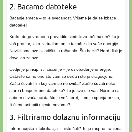
2. Bacamo datoteke
Bacanje smeća – to je svečanost. Vrijeme je da se izbace
datoteke!
Koliko dugo vremena provodite sjedeći za računalom? To je
vaš prostor, iako virtualan, on je također dio vaše energije.
Navikli smo sve skladištiti u računalo. Što baciti? Hard disk je
dovoljan za sve.
Ovdje je princip isti: čišćenje – je oslobađanje energije.
Ostavite samo ono što vam se sviđa i što je dragocjeno.
Zašto čuvati film koji vam se ne sviđa? Zašto čuvati neke
stare i bespotrebne datoteke? To je sve dio vas. Nosimo sa
sobom shvaćajući da što je veći teret, time je sporija brzina,
ili ćemo ustupiti mjesto novome?
3. Filtriramo dolaznu informaciju
Informacijska intoksikacija – niste čuli? To je rasprostranjena