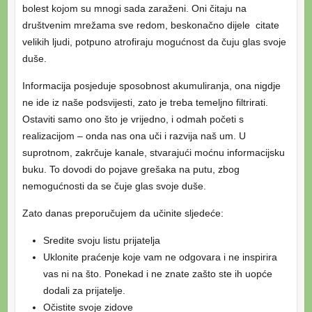
bolest kojom su mnogi sada zaraženi. Oni čitaju na
društvenim mrežama sve redom, beskonačno dijele citate
velikih ljudi, potpuno atrofiraju mogućnost da čuju glas svoje
duše.
Informacija posjeduje sposobnost akumuliranja, ona nigdje
ne ide iz naše podsvijesti, zato je treba temeljno filtrirati.
Ostaviti samo ono što je vrijedno, i odmah početi s
realizacijom – onda nas ona uči i razvija naš um. U
suprotnom, zakrčuje kanale, stvarajući moćnu informacijsku
buku. To dovodi do pojave grešaka na putu, zbog
nemogućnosti da se čuje glas svoje duše.
Zato danas preporučujem da učinite sljedeće:
Sredite svoju listu prijatelja
Uklonite praćenje koje vam ne odgovara i ne inspirira
vas ni na što. Ponekad i ne znate zašto ste ih uopće
dodali za prijatelje.
Očistite svoje zidove