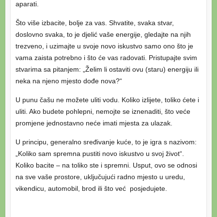
aparati.
Što više izbacite, bolje za vas. Shvatite, svaka stvar,
doslovno svaka, to je djelić vaše energije, gledajte na njih
trezveno, i uzimajte u svoje novo iskustvo samo ono što je
vama zaista potrebno i što će vas radovati. Pristupajte svim
stvarima sa pitanjem: „Želim li ostaviti ovu (staru) energiju ili
neka na njeno mjesto dođe nova?“
U punu čašu ne možete uliti vodu. Koliko izlijete, toliko ćete i
uliti. Ako budete pohlepni, nemojte se iznenaditi, što veće
promjene jednostavno neće imati mjesta za ulazak.
U principu, generalno sređivanje kuće, to je igra s nazivom:
„Koliko sam spremna pustiti novo iskustvo u svoj život“.
Koliko bacite – na toliko ste i spremni. Usput, ovo se odnosi
na sve vaše prostore, uključujući radno mjesto u uredu,
vikendicu, automobil, brod ili što već posjedujete.