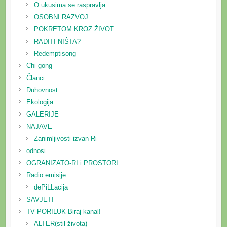
O ukusima se raspravlja
OSOBNI RAZVOJ
POKRETOM KROZ ŽIVOT
RADITI NIŠTA?
Redemptisong
Chi gong
Članci
Duhovnost
Ekologija
GALERIJE
NAJAVE
Zanimljivosti izvan Ri
odnosi
OGRANIZATO-RI i PROSTORI
Radio emisije
dePiLLacija
SAVJETI
TV PORILUK-Biraj kanal!
ALTER(stil života)