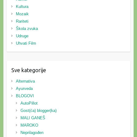
Kultura
Mozaik
Rariteti
Škola zvuka
Udruge
Uhvati Film
Sve kategorije
Alternativa
Ayurveda
BLOGOVI
AutoPillot
Gost(ća) blogger(ka)
MALI GANEŠ
MAROKO
Neprilagođen