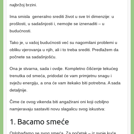
najbržoj brzini.
Ima smisla generalno srediti život u sve tri dimenzije: u
prošlosti, u sadašnjosti i, nemojte se iznenaditi – u
budućnosti.
Tako je, u vašoj budućnosti već su nagomilani problemi u
obliku vjerovanja u njih, ali i to treba srediti. Predlažem da
počnete sa sadašnjošću.
Ona je stvarna, sada i ovdje. Kompletno čišćenje tekućeg
trenutka od smeća, pridodat će vam primjetnu snagu i
svježu energiju, a ona će vam itekako biti potrebna. A sada
detaljnije.
Čime će ovog vikenda biti angažirani oni koji ozbiljno
namjeravaju sastaviti novu slagalicu svog iskustva:
1. Bacamo smeće
Oslobađamo se svog smeća. Za početak – iz svoje kuće.