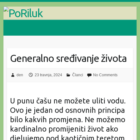
Skip
to
content
Generalno sređivanje života
den
23 travnja, 2024
Članci
No Comments
U punu čašu ne možete uliti vodu.
Ovo je jedan od osnovnih principa
bilo kakvih promjena. Ne možemo
kardinalno promijeniti život ako
djelujemo pod kaotičnim teretom