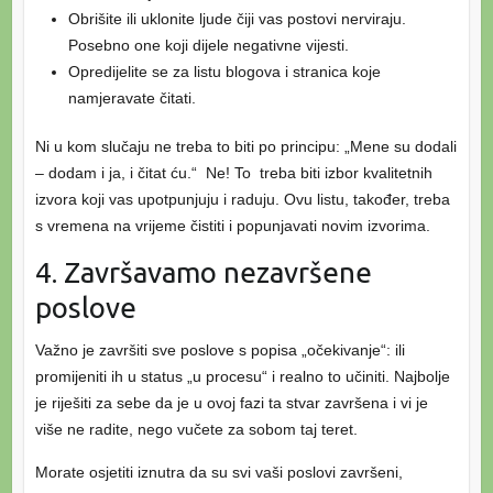
Obrišite ili uklonite ljude čiji vas postovi nerviraju.
Posebno one koji dijele negativne vijesti.
Opredijelite se za listu blogova i stranica koje
namjeravate čitati.
Ni u kom slučaju ne treba to biti po principu: „Mene su dodali
– dodam i ja, i čitat ću.“ Ne! To treba biti izbor kvalitetnih
izvora koji vas upotpunjuju i raduju. Ovu listu, također, treba
s vremena na vrijeme čistiti i popunjavati novim izvorima.
4. Završavamo nezavršene
poslove
Važno je završiti sve poslove s popisa „očekivanje“: ili
promijeniti ih u status „u procesu“ i realno to učiniti. Najbolje
je riješiti za sebe da je u ovoj fazi ta stvar završena i vi je
više ne radite, nego vučete za sobom taj teret.
Morate osjetiti iznutra da su svi vaši poslovi završeni,