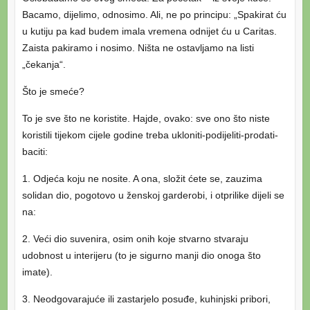
Bacamo, dijelimo, odnosimo. Ali, ne po principu: „Spakirat ću
u kutiju pa kad budem imala vremena odnijet ću u Caritas.
Zaista pakiramo i nosimo. Ništa ne ostavljamo na listi
„čekanja“.
Što je smeće?
To je sve što ne koristite. Hajde, ovako: sve ono što niste
koristili tijekom cijele godine treba ukloniti-podijeliti-prodati-
baciti:
1. Odjeća koju ne nosite. A ona, složit ćete se, zauzima
solidan dio, pogotovo u ženskoj garderobi, i otprilike dijeli se
na:
2. Veći dio suvenira, osim onih koje stvarno stvaraju
udobnost u interijeru (to je sigurno manji dio onoga što
imate).
3. Neodgovarajuće ili zastarjelo posuđe, kuhinjski pribori,