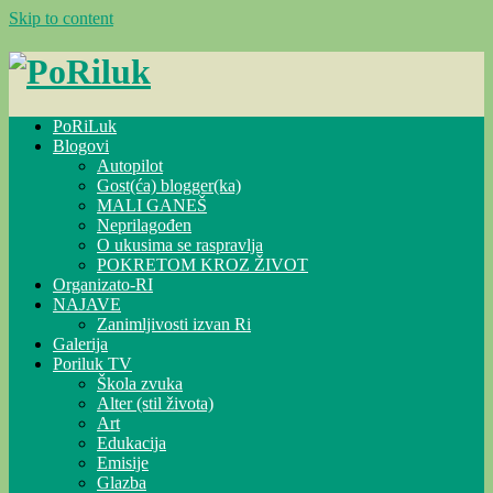
Skip to content
PoRiLuk
Blogovi
Autopilot
Gost(ća) blogger(ka)
MALI GANEŠ
Neprilagođen
O ukusima se raspravlja
POKRETOM KROZ ŽIVOT
Organizato-RI
NAJAVE
Zanimljivosti izvan Ri
Galerija
Poriluk TV
Škola zvuka
Alter (stil života)
Art
Edukacija
Emisije
Glazba