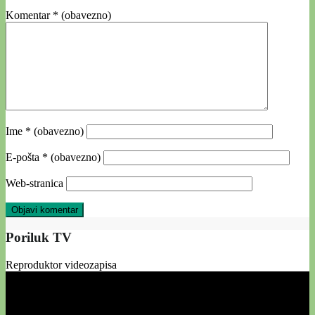
Komentar
* (obavezno)
Ime
* (obavezno)
E-pošta
* (obavezno)
Web-stranica
Poriluk TV
Reproduktor videozapisa