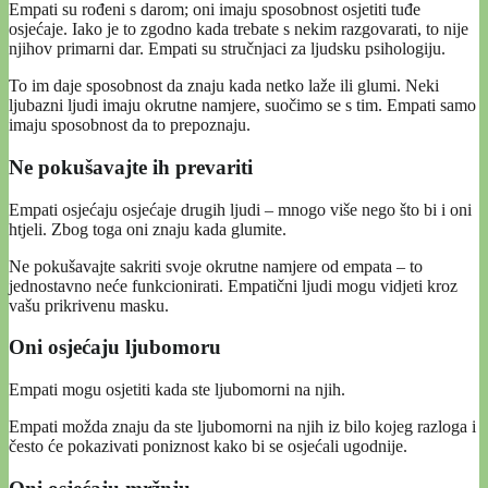
Empati su rođeni s darom; oni imaju sposobnost osjetiti tuđe
osjećaje. Iako je to zgodno kada trebate s nekim razgovarati, to nije
njihov primarni dar. Empati su stručnjaci za ljudsku psihologiju.
To im daje sposobnost da znaju kada netko laže ili glumi. Neki
ljubazni ljudi imaju okrutne namjere, suočimo se s tim. Empati samo
imaju sposobnost da to prepoznaju.
Ne pokušavajte ih prevariti
Empati osjećaju osjećaje drugih ljudi – mnogo više nego što bi i oni
htjeli. Zbog toga oni znaju kada glumite.
Ne pokušavajte sakriti svoje okrutne namjere od empata – to
jednostavno neće funkcionirati. Empatični ljudi mogu vidjeti kroz
vašu prikrivenu masku.
Oni osjećaju ljubomoru
Empati mogu osjetiti kada ste ljubomorni na njih.
Empati možda znaju da ste ljubomorni na njih iz bilo kojeg razloga i
često će pokazivati ​​poniznost kako bi se osjećali ugodnije.