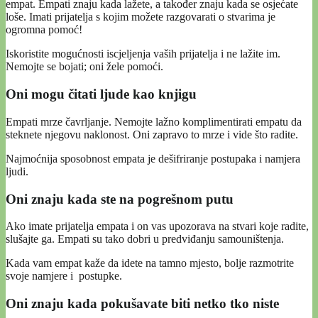
empat. Empati znaju kada lažete, a također znaju kada se osjećate
loše. Imati prijatelja s kojim možete razgovarati o stvarima je
ogromna pomoć!
Iskoristite mogućnosti iscjeljenja vaših prijatelja i ne lažite im.
Nemojte se bojati; oni žele pomoći.
Oni mogu čitati ljude kao knjigu
Empati mrze čavrljanje. Nemojte lažno komplimentirati empatu da
steknete njegovu naklonost. Oni zapravo to mrze i vide što radite.
Najmoćnija sposobnost empata je dešifriranje postupaka i namjera
ljudi.
Oni znaju kada ste na pogrešnom putu
Ako imate prijatelja empata i on vas upozorava na stvari koje radite,
slušajte ga. Empati su tako dobri u predviđanju samouništenja.
Kada vam empat kaže da idete na tamno mjesto, bolje razmotrite
svoje namjere i postupke.
Oni znaju kada pokušavate biti netko tko niste