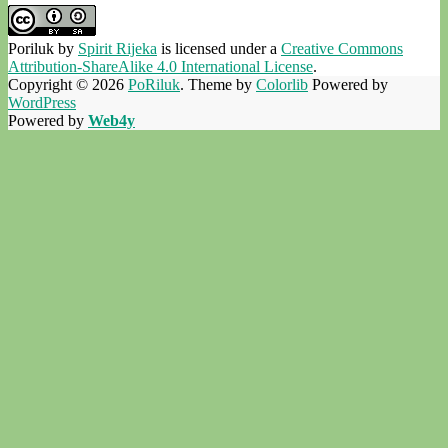
Poriluk
by
Spirit Rijeka
is licensed under a
Creative Commons
Attribution-ShareAlike 4.0 International License
.
Copyright © 2026
PoRiluk
. Theme by
Colorlib
Powered by
WordPress
Powered by
Web4y