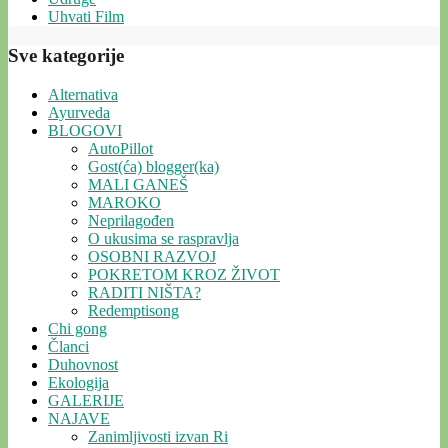
Uhvati Film
Sve kategorije
Alternativa
Ayurveda
BLOGOVI
AutoPillot
Gost(ća) blogger(ka)
MALI GANEŠ
MAROKO
Neprilagođen
O ukusima se raspravlja
OSOBNI RAZVOJ
POKRETOM KROZ ŽIVOT
RADITI NIŠTA?
Redemptisong
Chi gong
Članci
Duhovnost
Ekologija
GALERIJE
NAJAVE
Zanimljivosti izvan Ri