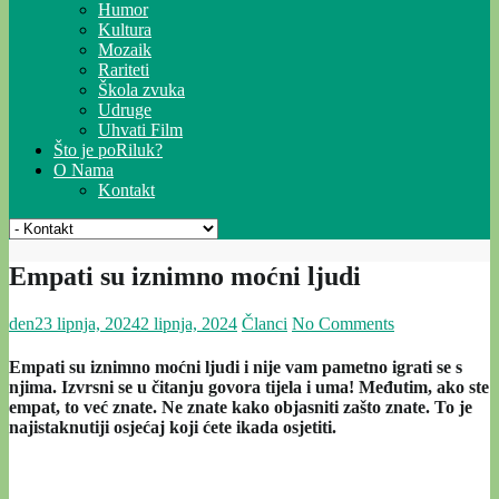
Humor
Kultura
Mozaik
Rariteti
Škola zvuka
Udruge
Uhvati Film
Što je poRiluk?
O Nama
Kontakt
Empati su iznimno moćni ljudi
den
23 lipnja, 2024
2 lipnja, 2024
Članci
No Comments
Empati su iznimno moćni ljudi i nije vam pametno igrati se s
njima. Izvrsni se u čitanju govora tijela i uma! Međutim, ako ste
empat, to već znate. Ne znate kako objasniti zašto znate. To je
najistaknutiji osjećaj koji ćete ikada osjetiti.