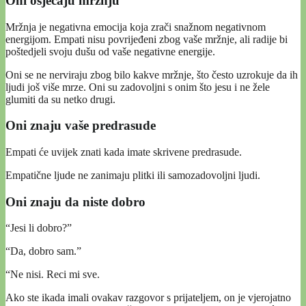
Oni osjećaju mržnju
Mržnja je negativna emocija koja zrači snažnom negativnom
energijom. Empati nisu povrijeđeni zbog vaše mržnje, ali radije bi
poštedjeli svoju dušu od vaše negativne energije.
Oni se ne nerviraju zbog bilo kakve mržnje, što često uzrokuje da ih
ljudi još više mrze. Oni su zadovoljni s onim što jesu i ne žele
glumiti da su netko drugi.
Oni znaju vaše predrasude
Empati će uvijek znati kada imate skrivene predrasude.
Empatične ljude ne zanimaju plitki ili samozadovoljni ljudi.
Oni znaju da niste dobro
“Jesi li dobro?”
“Da, dobro sam.”
“Ne nisi. Reci mi sve.
Ako ste ikada imali ovakav razgovor s prijateljem, on je vjerojatno