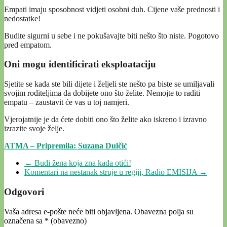
Empati imaju sposobnost vidjeti osobni duh. Cijene vaše prednosti i
nedostatke!
Budite sigurni u sebe i ne pokušavajte biti nešto što niste. Pogotovo
pred empatom.
Oni mogu identificirati eksploataciju
Sjetite se kada ste bili dijete i željeli ste nešto pa biste se umiljavali
svojim roditeljima da dobijete ono što želite. Nemojte to raditi
empatu – zaustavit će vas u toj namjeri.
Vjerojatnije je da ćete dobiti ono što želite ako iskreno i izravno
izrazite svoje želje.
ATMA – Pripremila: Suzana Dulčić
←
Budi žena koja zna kada otići!
Komentari na nestanak struje u regiji, Radio EMISIJA
→
Odgovori
Vaša adresa e-pošte neće biti objavljena.
Obavezna polja su
označena sa
* (obavezno)