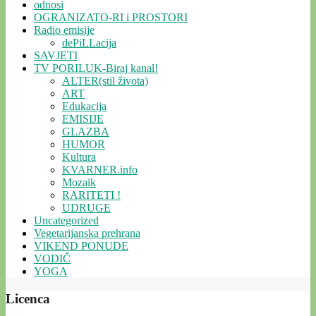
odnosi
OGRANIZATO-RI i PROSTORI
Radio emisije
dePiLLacija
SAVJETI
TV PORILUK-Biraj kanal!
ALTER(stil života)
ART
Edukacija
EMISIJE
GLAZBA
HUMOR
Kultura
KVARNER.info
Mozaik
RARITETI !
UDRUGE
Uncategorized
Vegetarijanska prehrana
VIKEND PONUDE
VODIČ
YOGA
Licenca