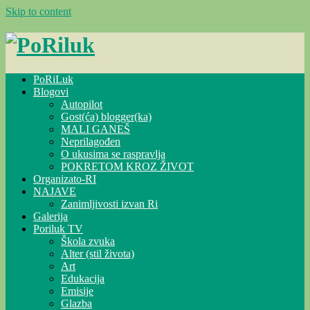
Skip to content
PoRiLuk
Blogovi
Autopilot
Gost(ća) blogger(ka)
MALI GANEŠ
Neprilagođen
O ukusima se raspravlja
POKRETOM KROZ ŽIVOT
Organizato-RI
NAJAVE
Zanimljivosti izvan Ri
Galerija
Poriluk TV
Škola zvuka
Alter (stil života)
Art
Edukacija
Emisije
Glazba