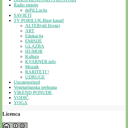
Radio emisije
dePiLLacija
SAVJETI
TV PORILUK-Biraj kanal!
ALTER(stil života)
ART
Edukacija
EMISIJE
GLAZBA
HUMOR
Kultura
KVARNER.info
Mozaik
RARITETI !
UDRUGE
Uncategorized
Vegetarijanska prehrana
VIKEND PONUDE
VODIČ
YOGA
Licenca