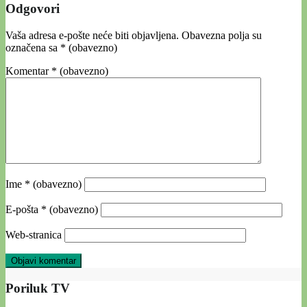
Odgovori
Vaša adresa e-pošte neće biti objavljena.
Obavezna polja su
označena sa
* (obavezno)
Komentar
* (obavezno)
Ime
* (obavezno)
E-pošta
* (obavezno)
Web-stranica
Poriluk TV