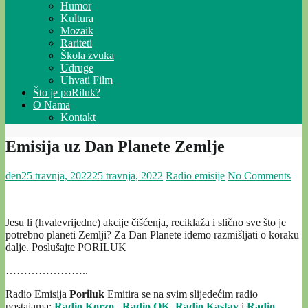
Humor
Kultura
Mozaik
Rariteti
Škola zvuka
Udruge
Uhvati Film
Što je poRiluk?
O Nama
Kontakt
Emisija uz Dan Planete Zemlje
den
25 travnja, 2022
25 travnja, 2022
Radio emisije
No Comments
Jesu li (hvalevrijedne) akcije čišćenja, reciklaža i slično sve što je
potrebno planeti Zemlji? Za Dan Planete idemo razmišljati o koraku
dalje. Poslušajte PORILUK
…………………..
Radio Emisija
Poriluk
Emitira se na svim slijedećim radio
postajama:
Radio Korzo
,
Radio OK
,
Radio Kastav
i
Radio