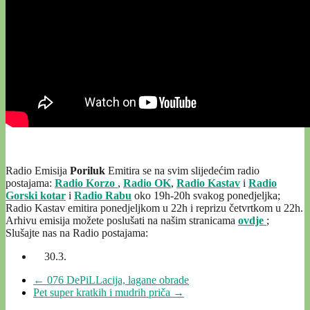
Radio Emisija
Poriluk
Emitira se na svim slijedećim radio
postajama:
Radio Korzo
,
Radio OK
,
Radio Kastav
i
Radio
Gorski kotar
i
Radio Rabu
oko 19h-20h svakog ponedjeljka;
Radio Kastav emitira ponedjeljkom u 22h i reprizu četvrtkom u 22h.
Arhivu emisija možete poslušati na našim stranicama
ovdje
;
Slušajte nas na Radio postajama:
30.3.
←
076 DePiLLacija, lagane obrade
Pet super kratkih i mudrih priča
→