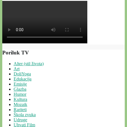
Poriluk TV
Alter (stil života)
Art
DoliYoga
Edukacija
Emisije
Glazba
Humor
Kultura
Mozaik
Rariteti
Škola zvuka
Udruge
Uhvati Film