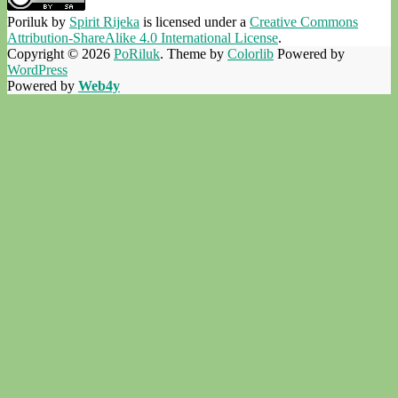
Poriluk
by
Spirit Rijeka
is licensed under a
Creative Commons
Attribution-ShareAlike 4.0 International License
.
Copyright © 2026
PoRiluk
. Theme by
Colorlib
Powered by
WordPress
Powered by
Web4y