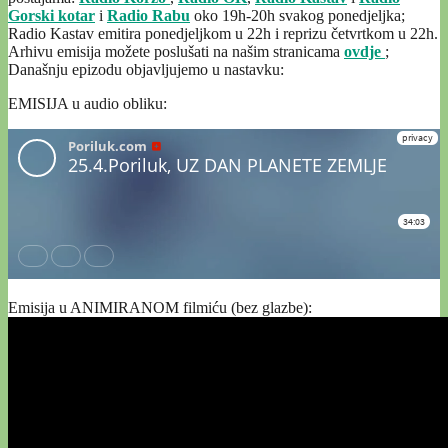
Gorski kotar
i
Radio Rabu
oko 19h-20h svakog ponedjeljka;
Radio Kastav emitira ponedjeljkom u 22h i reprizu četvrtkom u 22h.
Arhivu emisija možete poslušati na našim stranicama
ovdje
;
Današnju epizodu objavljujemo u nastavku:
EMISIJA u audio obliku:
Emisija u ANIMIRANOM filmiću (bez glazbe):