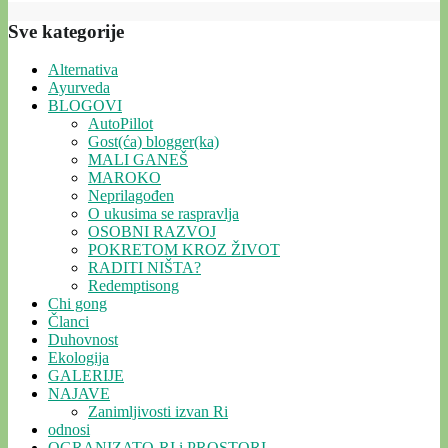
Sve kategorije
Alternativa
Ayurveda
BLOGOVI
AutoPillot
Gost(ća) blogger(ka)
MALI GANEŠ
MAROKO
Neprilagođen
O ukusima se raspravlja
OSOBNI RAZVOJ
POKRETOM KROZ ŽIVOT
RADITI NIŠTA?
Redemptisong
Chi gong
Članci
Duhovnost
Ekologija
GALERIJE
NAJAVE
Zanimljivosti izvan Ri
odnosi
OGRANIZATO-RI i PROSTORI