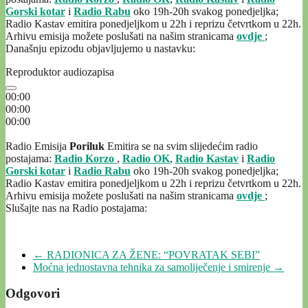
Gorski kotar
i
Radio Rabu
oko 19h-20h svakog ponedjeljka;
Radio Kastav emitira ponedjeljkom u 22h i reprizu četvrtkom u 22h.
Arhivu emisija možete poslušati na našim stranicama
ovdje
;
Današnju epizodu objavljujemo u nastavku:
Reproduktor audiozapisa
00:00
00:00
00:00
Radio Emisija
Poriluk
Emitira se na svim slijedećim radio
postajama:
Radio Korzo
,
Radio OK
,
Radio Kastav
i
Radio
Gorski kotar
i
Radio Rabu
oko 19h-20h svakog ponedjeljka;
Radio Kastav emitira ponedjeljkom u 22h i reprizu četvrtkom u 22h.
Arhivu emisija možete poslušati na našim stranicama
ovdje
;
Slušajte nas na Radio postajama:
←
RADIONICA ZA ŽENE: “POVRATAK SEBI”
Moćna jednostavna tehnika za samoliječenje i smirenje
→
Odgovori