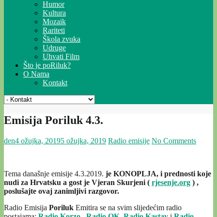
Humor
Kultura
Mozaik
Rariteti
Škola zvuka
Udruge
Uhvati Film
Što je poRiluk?
O Nama
Kontakt
Emisija Poriluk 4.3.
den
4 ožujka, 2019
5 ožujka, 2019
Radio emisije
No Comments
Tema današnje emisije 4.3.2019.
je KONOPLJA, i prednosti koje
nudi za Hrvatsku a gost je Vjeran Skurjeni (
rjesenje.org
) ,
poslušajte ovaj zanimljivi razgovor.
Radio Emisija
Poriluk
Emitira se na svim slijedećim radio
postajama:
Radio Korzo
,
Radio OK
,
Radio Kastav
i
Radio