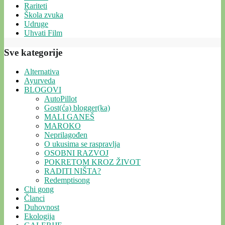
Rariteti
Škola zvuka
Udruge
Uhvati Film
Sve kategorije
Alternativa
Ayurveda
BLOGOVI
AutoPillot
Gost(ća) blogger(ka)
MALI GANEŠ
MAROKO
Neprilagođen
O ukusima se raspravlja
OSOBNI RAZVOJ
POKRETOM KROZ ŽIVOT
RADITI NIŠTA?
Redemptisong
Chi gong
Članci
Duhovnost
Ekologija