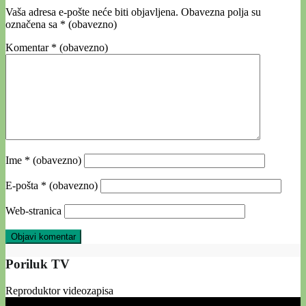
Vaša adresa e-pošte neće biti objavljena.
Obavezna polja su
označena sa
* (obavezno)
Komentar
* (obavezno)
Ime
* (obavezno)
E-pošta
* (obavezno)
Web-stranica
Poriluk TV
Reproduktor videozapisa