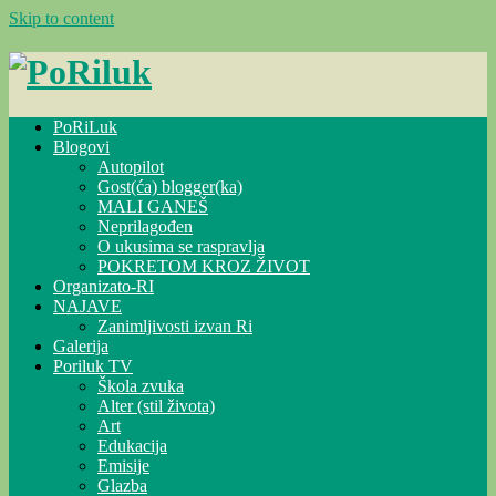
Skip to content
PoRiLuk
Blogovi
Autopilot
Gost(ća) blogger(ka)
MALI GANEŠ
Neprilagođen
O ukusima se raspravlja
POKRETOM KROZ ŽIVOT
Organizato-RI
NAJAVE
Zanimljivosti izvan Ri
Galerija
Poriluk TV
Škola zvuka
Alter (stil života)
Art
Edukacija
Emisije
Glazba