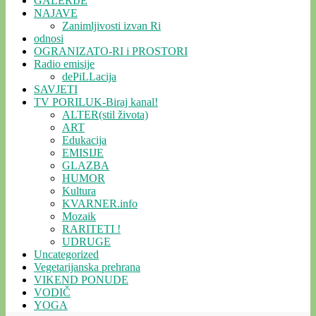
GALERIJE
NAJAVE
Zanimljivosti izvan Ri
odnosi
OGRANIZATO-RI i PROSTORI
Radio emisije
dePiLLacija
SAVJETI
TV PORILUK-Biraj kanal!
ALTER(stil života)
ART
Edukacija
EMISIJE
GLAZBA
HUMOR
Kultura
KVARNER.info
Mozaik
RARITETI !
UDRUGE
Uncategorized
Vegetarijanska prehrana
VIKEND PONUDE
VODIČ
YOGA