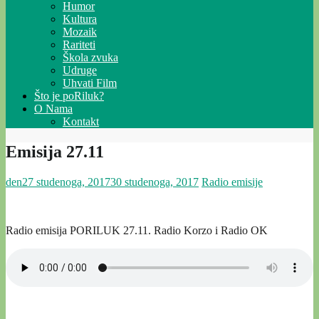
Humor
Kultura
Mozaik
Rariteti
Škola zvuka
Udruge
Uhvati Film
Što je poRiluk?
O Nama
Kontakt
Emisija 27.11
den
27 studenoga, 2017
30 studenoga, 2017
Radio emisije
Radio emisija PORILUK 27.11. Radio Korzo i Radio OK