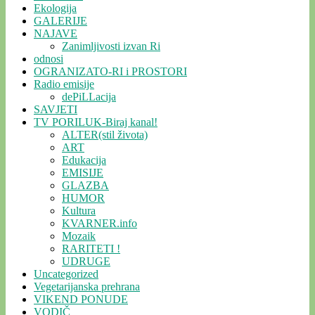
Ekologija
GALERIJE
NAJAVE
Zanimljivosti izvan Ri
odnosi
OGRANIZATO-RI i PROSTORI
Radio emisije
dePiLLacija
SAVJETI
TV PORILUK-Biraj kanal!
ALTER(stil života)
ART
Edukacija
EMISIJE
GLAZBA
HUMOR
Kultura
KVARNER.info
Mozaik
RARITETI !
UDRUGE
Uncategorized
Vegetarijanska prehrana
VIKEND PONUDE
VODIČ