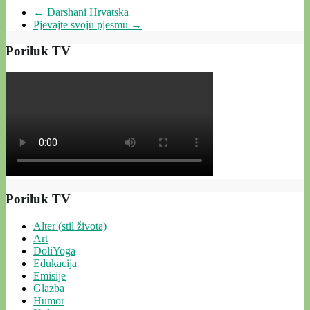
←
Darshani Hrvatska
Pjevajte svoju pjesmu
→
Poriluk TV
Poriluk TV
Alter (stil života)
Art
DoliYoga
Edukacija
Emisije
Glazba
Humor