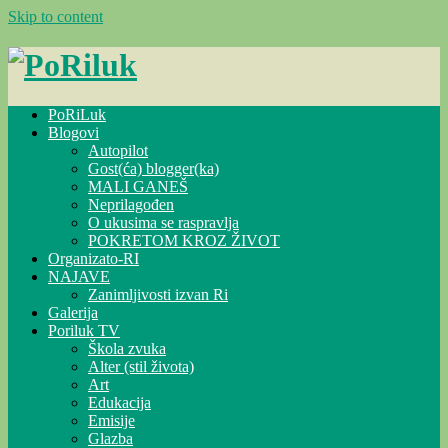
Skip to content
PoRiLuk
Blogovi
Autopilot
Gost(ća) blogger(ka)
MALI GANEŠ
Neprilagođen
O ukusima se raspravlja
POKRETOM KROZ ŽIVOT
Organizato-RI
NAJAVE
Zanimljivosti izvan Ri
Galerija
Poriluk TV
Škola zvuka
Alter (stil života)
Art
Edukacija
Emisije
Glazba