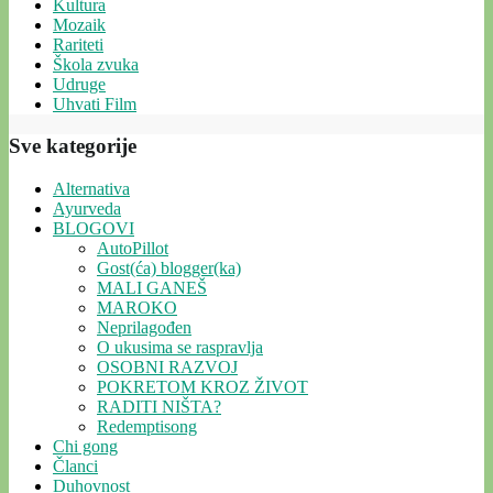
Kultura
Mozaik
Rariteti
Škola zvuka
Udruge
Uhvati Film
Sve kategorije
Alternativa
Ayurveda
BLOGOVI
AutoPillot
Gost(ća) blogger(ka)
MALI GANEŠ
MAROKO
Neprilagođen
O ukusima se raspravlja
OSOBNI RAZVOJ
POKRETOM KROZ ŽIVOT
RADITI NIŠTA?
Redemptisong
Chi gong
Članci
Duhovnost