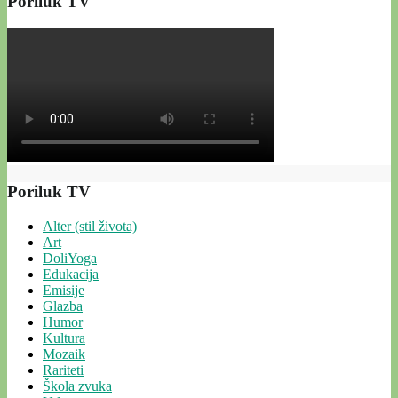
Poriluk TV
Poriluk TV
Alter (stil života)
Art
DoliYoga
Edukacija
Emisije
Glazba
Humor
Kultura
Mozaik
Rariteti
Škola zvuka