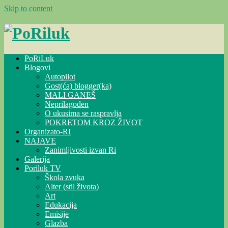
Skip to content
PoRiLuk
Blogovi
Autopilot
Gost(ća) blogger(ka)
MALI GANEŠ
Neprilagođen
O ukusima se raspravlja
POKRETOM KROZ ŽIVOT
Organizato-RI
NAJAVE
Zanimljivosti izvan Ri
Galerija
Poriluk TV
Škola zvuka
Alter (stil života)
Art
Edukacija
Emisije
Glazba