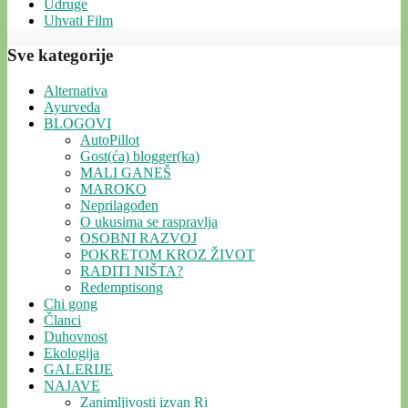
Udruge
Uhvati Film
Sve kategorije
Alternativa
Ayurveda
BLOGOVI
AutoPillot
Gost(ća) blogger(ka)
MALI GANEŠ
MAROKO
Neprilagođen
O ukusima se raspravlja
OSOBNI RAZVOJ
POKRETOM KROZ ŽIVOT
RADITI NIŠTA?
Redemptisong
Chi gong
Članci
Duhovnost
Ekologija
GALERIJE
NAJAVE
Zanimljivosti izvan Ri