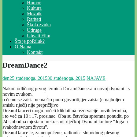
Humor
Kultura
Mozaik
Rariteti
Škola zvuka
Udruge
Uhvati Film
Što je poRiluk?
O Nama
Kontakt
DreamDance2
den
25 studenoga, 2015
30 studenoga, 2015
NAJAVE
Nakon odličnog prvog termina DreamDance-a u novoj dvorani i s
novim zvukom,
o čemu se zaista nema što puno govoriti, jer zaista (u najboljem
smislu riječi) nije prepričljivo,
DreamDanceri mogu početi kliktati na rezervacije novih termina,
i to već za 10 i 17. prosinac. Oba su četvrtka spremna ponuditi po
24 slobodna mjesta u prekrasnoj riječkoj Dvorani kulture “Joga u
svakodnevnom životu”.
DreamDance je, za neupućene, radionica slobodnog plesnog