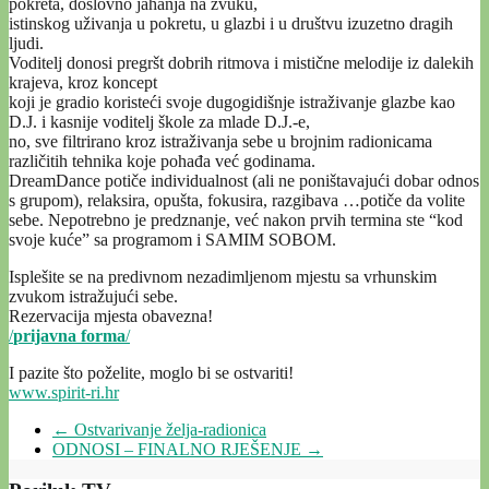
pokreta, doslovno jahanja na zvuku,
istinskog uživanja u pokretu, u glazbi i u društvu izuzetno dragih
ljudi.
Voditelj donosi pregršt dobrih ritmova i mistične melodije iz dalekih
krajeva, kroz koncept
koji je gradio koristeći svoje dugogidišnje istraživanje glazbe kao
D.J. i kasnije voditelj škole za mlade D.J.-e,
no, sve filtrirano kroz istraživanja sebe u brojnim radionicama
različitih tehnika koje pohađa već godinama.
DreamDance potiče individualnost (ali ne poništavajući dobar odnos
s grupom), relaksira, opušta, fokusira, razgibava …potiče da volite
sebe. Nepotrebno je predznanje, već nakon prvih termina ste “kod
svoje kuće” sa programom i SAMIM SOBOM.
Isplešite se na predivnom nezadimljenom mjestu sa vrhunskim
zvukom istražujući sebe.
Rezervacija mjesta obavezna!
/
prijavna forma
/
I pazite što poželite, moglo bi se ostvariti!
www.spirit-ri.hr
←
Ostvarivanje želja-radionica
ODNOSI – FINALNO RJEŠENJE
→