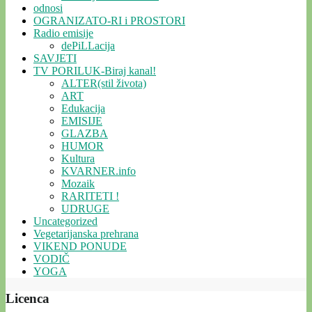
odnosi
OGRANIZATO-RI i PROSTORI
Radio emisije
dePiLLacija
SAVJETI
TV PORILUK-Biraj kanal!
ALTER(stil života)
ART
Edukacija
EMISIJE
GLAZBA
HUMOR
Kultura
KVARNER.info
Mozaik
RARITETI !
UDRUGE
Uncategorized
Vegetarijanska prehrana
VIKEND PONUDE
VODIČ
YOGA
Licenca