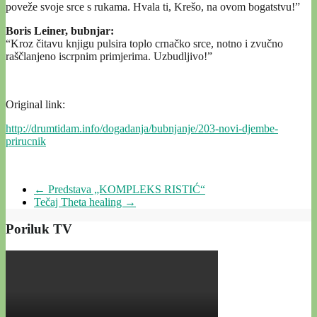
poveže svoje srce s rukama. Hvala ti, Krešo, na ovom bogatstvu!”
Boris Leiner, bubnjar:
“Kroz čitavu knjigu pulsira toplo crnačko srce, notno i zvučno
raščlanjeno iscrpnim primjerima. Uzbudljivo!”
Original link:
http://drumtidam.info/dogadanja/bubnjanje/203-novi-djembe-
prirucnik
←
Predstava „KOMPLEKS RISTIĆ“
Tečaj Theta healing
→
Poriluk TV