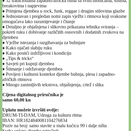
♦ 32 tradicionalna zapadno-afrička ritma sa svim dionicama, solima,
breakovima i napjevima
♦ Primjena djembea u rock, funk, reggae i drugim stilovima glazbe
♦ Jednostavan i pregledan notni zapis vježbi i ritmova koji svakome
omogućava lako razumijevanje i čitanje
♦ Detaljno je objašnjena i slikovno prikazana tehnika sviranja –
pokreti ruku i dobivanje različitih osnovnih i dodatnih zvukova na
djembeu
♦ Vježbe istezanja i razgibavanja za bubnjare
♦ Kako ojačati slabiju ruku
♦ Kako postići izdržljivost i kondiciju
♦ „Tips & tricks“
♦ Savjeti pri kupnji djembea
♦ Štimanje i održavanje djembea
♦ Povijest i kulturni kontekst djembe bubnja, plesa i zapadno-
afričkih ritmova
♦ Mnogo zanimljivih tekstova, objašnjenja, crtež i slika
Cijena digitalnog priručnika je
samo 60,00 kn
Uplatu možete izvršiti ovdje:
DRUM-TI-DAM, Udruga za kulturu ritma
IBAN: HR1824840081104276834
Poziv na broj: samo stavite u malu kućicu 99 i dalje ništa
Svrha uplate: djembe priručnik