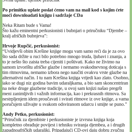
Po primitku uplate poslat ćemo vam na mail kod s kojim ćete
moći downloadati knjigu i sadržaje CDa
Neka Ritam bude s Vama!
Što kažu eminentni perkusionisti i bubnjari o priručniku “Djembe –
kralj afričkih bubnjeva”:
Hrvoje Rupčić, perkusionist:
“Uvidjevši obim Krešine knjige mogu vam samo reći da je za ovo
što sada držite u ruci bilo potrebno mnogo truda, ljubavi i znanja, a
to je nešto što zaista treba cijeniti i poštivati. Kako ne živimo na
samom izvorištu afričke glazbe i nemamo svakodnevnog doticaja s
tim ritmovima, nemamo izbora nego naučiti ovakvu vrste glazbe na
alternativni način. I tu nam Krešina knjiga vrijedi kao zlato. Osobno,
iako se dugi niz godina bavim udaraljkama, a bio sam skoncentriran
na neke druge glazbene tradicije, u ovoj sam knjizi našao pregršt
meni zanimljivih i važnih informacija, kao i prekrasnih ritmova. Sa
nestrpljenjem idem proučavati i svirati ritmove iz ove knjige, a vama
poručujem uživajte u svakom odsviranom udarcu i smijte se puno.”
Andy Petko, perkusionist:
“Priručnik za djembiste i perkusioniste je izvrsna knjiga koja
kompletno obrađuje povijest i tehniku sviranja djembea, a i drugih
zapadnoafričkih udaraljki. Pripadajući CD-ovi daju dobru zvučnu