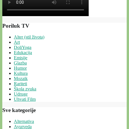
Poriluk TV
Alter (stil života)
Art
DoliYoga
Edukacija
Emisije
Glazba
Humor
Kultura
Mozaik
Rariteti
Škola zvuka
Udruge
Uhvati Film
Sve kategorije
Alternativa
Ayurveda