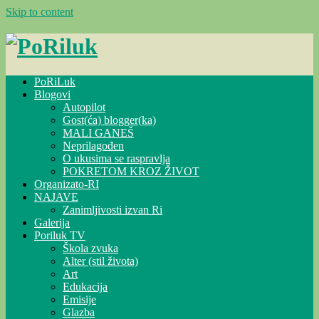
Skip to content
PoRiLuk
Blogovi
Autopilot
Gost(ća) blogger(ka)
MALI GANEŠ
Neprilagođen
O ukusima se raspravlja
POKRETOM KROZ ŽIVOT
Organizato-RI
NAJAVE
Zanimljivosti izvan Ri
Galerija
Poriluk TV
Škola zvuka
Alter (stil života)
Art
Edukacija
Emisije
Glazba