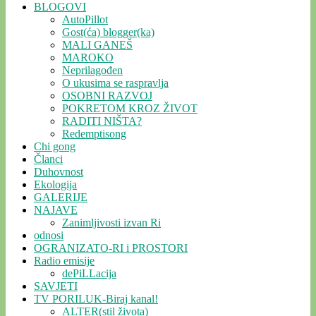
BLOGOVI
AutoPillot
Gost(ća) blogger(ka)
MALI GANEŠ
MAROKO
Neprilagođen
O ukusima se raspravlja
OSOBNI RAZVOJ
POKRETOM KROZ ŽIVOT
RADITI NIŠTA?
Redemptisong
Chi gong
Članci
Duhovnost
Ekologija
GALERIJE
NAJAVE
Zanimljivosti izvan Ri
odnosi
OGRANIZATO-RI i PROSTORI
Radio emisije
dePiLLacija
SAVJETI
TV PORILUK-Biraj kanal!
ALTER(stil života)