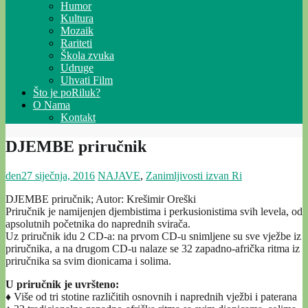
Humor
Kultura
Mozaik
Rariteti
Škola zvuka
Udruge
Uhvati Film
Što je poRiluk?
O Nama
Kontakt
DJEMBE priručnik
den
27 siječnja, 2016
NAJAVE
,
Zanimljivosti izvan Ri
DJEMBE priručnik; Autor: Krešimir Oreški
Priručnik je namijenjen djembistima i perkusionistima svih levela, od
apsolutnih početnika do naprednih svirača.
Uz priručnik idu 2 CD-a: na prvom CD-u snimljene su sve vježbe iz
priručnika, a na drugom CD-u nalaze se 32 zapadno-afrička ritma iz
priručnika sa svim dionicama i solima.
U priručnik je uvršteno:
♦ Više od tri stotine različitih osnovnih i naprednih vježbi i paterana