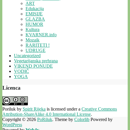
ART
Edukacija
EMISIJE
GLAZBA
HUMOR
Kultura
KVARNER.info
Mozaik
RARITETI !
UDRUGE
Uncategorized
Vegetarijanska prehrana
VIKEND PONUDE
VODIČ
YOGA
Licenca
Poriluk
by
Spirit Rijeka
is licensed under a
Creative Commons
Attribution-ShareAlike 4.0 International License
.
Copyright © 2026
PoRiluk
. Theme by
Colorlib
Powered by
WordPress
Powered by
Web4y