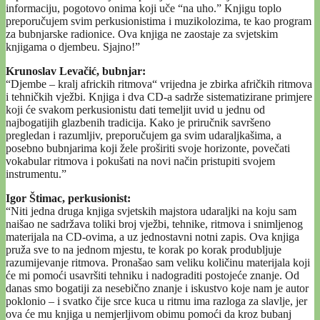
informaciju, pogotovo onima koji uče “na uho.” Knjigu toplo
preporučujem svim perkusionistima i muzikolozima, te kao program
za bubnjarske radionice. Ova knjiga ne zaostaje za svjetskim
knjigama o djembeu. Sjajno!”
Krunoslav Levačić, bubnjar:
“Djembe – kralj africkih ritmova“ vrijedna je zbirka afričkih ritmova
i tehničkih vježbi. Knjiga i dva CD-a sadrže sistematizirane primjere
koji će svakom perkusionistu dati temeljit uvid u jednu od
najbogatijih glazbenih tradicija. Kako je priručnik savršeno
pregledan i razumljiv, preporučujem ga svim udaraljkašima, a
posebno bubnjarima koji žele proširiti svoje horizonte, povečati
vokabular ritmova i pokušati na novi način pristupiti svojem
instrumentu.”
Igor Štimac, perkusionist:
“Niti jedna druga knjiga svjetskih majstora udaraljki na koju sam
naišao ne sadržava toliki broj vježbi, tehnike, ritmova i snimljenog
materijala na CD-ovima, a uz jednostavni notni zapis. Ova knjiga
pruža sve to na jednom mjestu, te korak po korak produbljuje
razumijevanje ritmova. Pronašao sam veliku količinu materijala koji
će mi pomoći usavršiti tehniku i nadograditi postojeće znanje. Od
danas smo bogatiji za nesebično znanje i iskustvo koje nam je autor
poklonio – i svatko čije srce kuca u ritmu ima razloga za slavlje, jer
ova će mu knjiga u nemjerljivom obimu pomoći da kroz bubanj