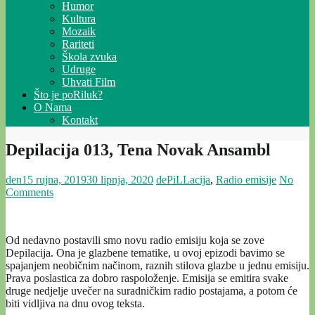
Humor
Kultura
Mozaik
Rariteti
Škola zvuka
Udruge
Uhvati Film
Što je poRiluk?
O Nama
Kontakt
Depilacija 013, Tena Novak Ansambl
den
15 rujna, 2019
30 lipnja, 2020
dePiLLacija
,
Radio emisije
No
Comments
Od nedavno postavili smo novu radio emisiju koja se zove
Depilacija. Ona je glazbene tematike, u ovoj epizodi bavimo se
spajanjem neobičnim načinom, raznih stilova glazbe u jednu emisiju.
Prava poslastica za dobro raspoloženje. Emisija se emitira svake
druge nedjelje uvečer na suradničkim radio postajama, a potom će
biti vidljiva na dnu ovog teksta.