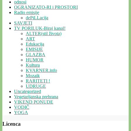
odnosi
OGRANIZATO-RI i PROSTORI
Radio emisije
dePiLLacija
SAVJETI
TV PORILUK-Biraj kanal!
ALTER(stil života)
ART
Edukacija
EMISIJE
GLAZBA
HUMOR
Kultura
KVARNER.info
Mozaik
RARITETI !
UDRUGE
Uncategorized
Vegetarijanska prehrana
VIKEND PONUDE
VODIČ
YOGA
Licenca