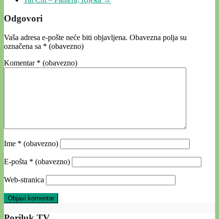
Odgovori
Vaša adresa e-pošte neće biti objavljena.
Obavezna polja su
označena sa
* (obavezno)
Komentar
* (obavezno)
Ime
* (obavezno)
E-pošta
* (obavezno)
Web-stranica
Poriluk TV