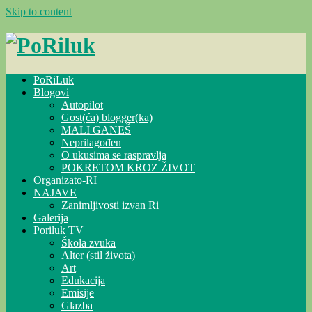
Skip to content
PoRiLuk
Blogovi
Autopilot
Gost(ća) blogger(ka)
MALI GANEŠ
Neprilagođen
O ukusima se raspravlja
POKRETOM KROZ ŽIVOT
Organizato-RI
NAJAVE
Zanimljivosti izvan Ri
Galerija
Poriluk TV
Škola zvuka
Alter (stil života)
Art
Edukacija
Emisije
Glazba