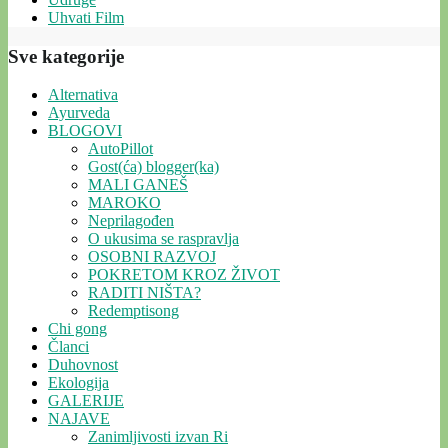
Uhvati Film
Sve kategorije
Alternativa
Ayurveda
BLOGOVI
AutoPillot
Gost(ća) blogger(ka)
MALI GANEŠ
MAROKO
Neprilagođen
O ukusima se raspravlja
OSOBNI RAZVOJ
POKRETOM KROZ ŽIVOT
RADITI NIŠTA?
Redemptisong
Chi gong
Članci
Duhovnost
Ekologija
GALERIJE
NAJAVE
Zanimljivosti izvan Ri