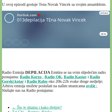
U ovoj epizodi gostuje Tena Novak Vincek sa svojim ansamblom.
Radio Emisija
DEPILACIJA
Emitira se na svim slijedećim radio
postajama:
Radio Korzo
,
Radio OK
,
Radio Kastav
i
Radio
Gorski kotar
i
Radio Rabu
oko 20h-22h svake druge nedjelje;
Arhivu emisija možete poslušati na našim stranicama
ovdje
;
Slušajte nas na Radio postajama:
←
Što je shiatsu i kako djeluje?
Tai Chi – Pantera, Rijeka
→