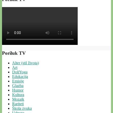
Poriluk TV
Alter (stil života)
Art
DoliYoga
Edukacija
Emisije
Glazba
Humor
Kultura
Mozaik
Rariteti
Škola zvuka
Udruge