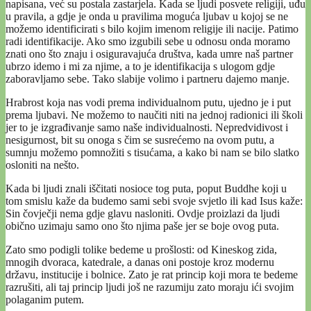
napisana, već su postala zastarjela. Kada se ljudi posvete religiji, uđu
u pravila, a gdje je onda u pravilima moguća ljubav u kojoj se ne
možemo identificirati s bilo kojim imenom religije ili nacije. Patimo
radi identifikacije. Ako smo izgubili sebe u odnosu onda moramo
znati ono što znaju i osiguravajuća društva, kada umre naš partner
ubrzo idemo i mi za njime, a to je identifikacija s ulogom gdje
zaboravljamo sebe. Tako slabije volimo i partneru dajemo manje.
Hrabrost koja nas vodi prema individualnom putu, ujedno je i put
prema ljubavi. Ne možemo to naučiti niti na jednoj radionici ili školi
jer to je izgrađivanje samo naše individualnosti. Nepredvidivost i
nesigurnost, bit su onoga s čim se susrećemo na ovom putu, a
sumnju možemo pomnožiti s tisućama, a kako bi nam se bilo slatko
osloniti na nešto.
Kada bi ljudi znali iščitati nosioce tog puta, poput Buddhe koji u
tom smislu kaže da budemo sami sebi svoje svjetlo ili kad Isus kaže:
Sin čovječji nema gdje glavu nasloniti. Ovdje proizlazi da ljudi
obično uzimaju samo ono što njima paše jer se boje ovog puta.
Zato smo podigli tolike bedeme u prošlosti: od Kineskog zida,
mnogih dvoraca, katedrale, a danas oni postoje kroz modernu
državu, institucije i bolnice. Zato je rat princip koji mora te bedeme
razrušiti, ali taj princip ljudi još ne razumiju zato moraju ići svojim
polaganim putem.