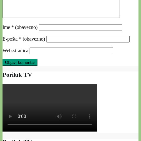
Ime
* (obavezno)
E-pošta
* (obavezno)
Web-stranica
Poriluk TV