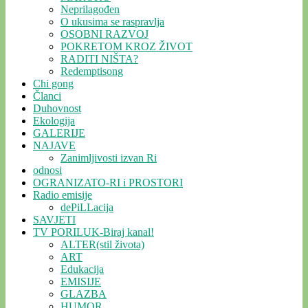
Neprilagođen
O ukusima se raspravlja
OSOBNI RAZVOJ
POKRETOM KROZ ŽIVOT
RADITI NIŠTA?
Redemptisong
Chi gong
Članci
Duhovnost
Ekologija
GALERIJE
NAJAVE
Zanimljivosti izvan Ri
odnosi
OGRANIZATO-RI i PROSTORI
Radio emisije
dePiLLacija
SAVJETI
TV PORILUK-Biraj kanal!
ALTER(stil života)
ART
Edukacija
EMISIJE
GLAZBA
HUMOR