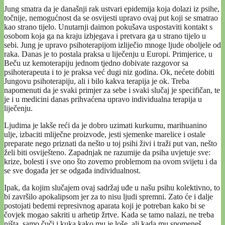
Jung smatra da je današnji rak ustvari epidemija koja dolazi iz psihe,
točnije, nemogućnost da se osvijesti upravo ovaj put koji se smatrao
kao strano tijelo. Unutarnji daimon pokušava uspostaviti kontakt s
osobom koja ga na kraju izbjegava i pretvara ga u strano tijelo u
sebi. Jung je upravo psihoterapijom izliječio mnoge ljude oboljele od
raka. Danas je to postala praksa u liječenju u Europi. Primjerice, u
Beču uz kemoterapiju jednom tjedno dobivate razgovor sa
psihoterapeuta i to je praksa već dugi niz godina. Ok, nećete dobiti
Jungovu psihoterapiju, ali i bilo kakva terapija je ok. Treba
napomenuti da je svaki primjer za sebe i svaki slučaj je specifičan, te
je i u medicini danas prihvaćena upravo individualna terapija u
liječenju.
Ljudima je lakše reći da je dobro uzimati kurkumu, marihuanino
ulje, izbaciti mliječne proizvode, jesti sjemenke marelice i ostale
preparate nego priznati da nešto u toj psihi živi i traži put van, nešto
želi biti osviješteno. Zapadnjak ne razumije da psiha uvjetuje sve:
krize, bolesti i sve ono što zovemo problemom na ovom svijetu i da
se sve događa jer se odgađa individualnost.
Ipak, da kojim slučajem ovaj sadržaj uđe u našu psihu kolektivno, to
bi završilo apokalipsom jer za to nisu ljudi spremni. Zato će i dalje
postojati bedemi represivnog aparata koji je potreban kako bi se
čovjek mogao sakriti u arhetip žrtve. Kada se tamo nalazi, ne treba
ništa, samo čuči i kuka kako mu je loše, ali kada mu spomeneš