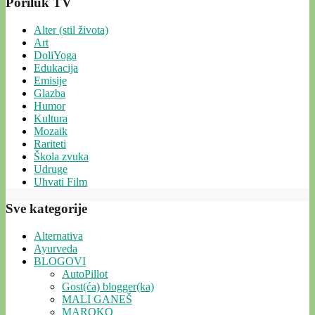
Poriluk TV
Alter (stil života)
Art
DoliYoga
Edukacija
Emisije
Glazba
Humor
Kultura
Mozaik
Rariteti
Škola zvuka
Udruge
Uhvati Film
Sve kategorije
Alternativa
Ayurveda
BLOGOVI
AutoPillot
Gost(ća) blogger(ka)
MALI GANEŠ
MAROKO