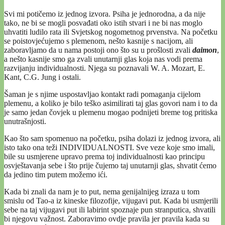
Svi mi potičemo iz jednog izvora. Psiha je jednorodna, a da nije
tako, ne bi se mogli posvađati oko istih stvari i ne bi nas moglo
uhvatiti ludilo rata ili Svjetskog nogometnog prvenstva. Na početku
se poistovjećujemo s plemenom, nešto kasnije s nacijom, ali
zaboravljamo da u nama postoji ono što su u prošlosti zvali
daimon
,
a nešto kasnije smo ga zvali unutarnji glas koja nas vodi prema
razvijanju individualnosti. Njega su poznavali W. A. Mozart, E.
Kant, C.G. Jung i ostali.
Šaman je s njime uspostavljao kontakt radi pomaganja cijelom
plemenu, a koliko je bilo teško asimilirati taj glas govori nam i to da
je samo jedan čovjek u plemenu mogao podnijeti breme tog pritiska
unutrašnjosti.
Kao što sam spomenuo na početku, psiha dolazi iz jednog izvora, ali
isto tako ona teži INDIVIDUALNOSTI. Sve veze koje smo imali,
bile su usmjerene upravo prema toj individualnosti kao principu
osvještavanja sebe i što prije čujemo taj unutarnji glas, shvatit ćemo
da jedino tim putem možemo ići.
Kada bi znali da nam je to put, nema genijalnijeg izraza u tom
smislu od Tao-a iz kineske filozofije, vijugavi put. Kada bi usmjerili
sebe na taj vijugavi put ili labirint spoznaje pun stranputica, shvatili
bi njegovu važnost. Zaboravimo ovdje pravila jer pravila kada su