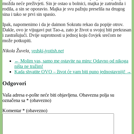
možda neće preživjeti. Sin je ostao u bolnici, majka je zatrudnila i
rodila, a sin se oporavio. Majka je svu pažnju preselila na drugog
sina i tako se prvi sin spasio.
Ipak, napomenimo i da je daimon Sokratu rekao da popije otrov.
Dakle, ovo je vijugavi put Tao-a, zato je život u svojoj biti prekrasan
i zastrašujući. Dvije suprotnosti u jednoj koju čovjek srećom ne
može potkupiti.
Nikola Žuvela,
vedski-jyotish.net
←
Molim vas, samo me ostavite na miru: Odavno od nikoga
ništa ne tražim!
Kada shvatite OVO – život će vam biti puno jednostavniji!
→
Odgovori
Vaša adresa e-pošte neće biti objavljena.
Obavezna polja su
označena sa
* (obavezno)
Komentar
* (obavezno)