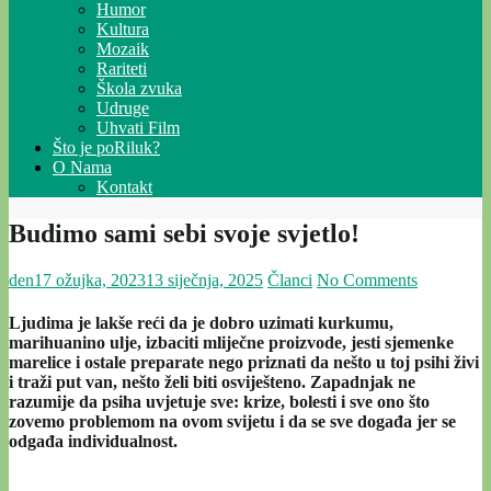
Humor
Kultura
Mozaik
Rariteti
Škola zvuka
Udruge
Uhvati Film
Što je poRiluk?
O Nama
Kontakt
Budimo sami sebi svoje svjetlo!
den
17 ožujka, 2023
13 siječnja, 2025
Članci
No Comments
Ljudima je lakše reći da je dobro uzimati kurkumu,
marihuanino ulje, izbaciti mliječne proizvode, jesti sjemenke
marelice i ostale preparate nego priznati da nešto u toj psihi živi
i traži put van, nešto želi biti osviješteno. Zapadnjak ne
razumije da psiha uvjetuje sve: krize, bolesti i sve ono što
zovemo problemom na ovom svijetu i da se sve događa jer se
odgađa individualnost.