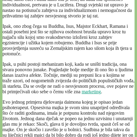
individualnost, pretvara je u Lucifera. Drugi svjetski rat upravo je
nastao na potisnuću zahtjeva za individualizmom i nemogućnost da
prihvatimo taj zahtjev nesvjesnog stvorio je taj rat.
Ipak, ono zbog čega su Buddha, Isus, Majstor Eckhart, Ramana i
ostali posebni jest što se njihova osobnost brusila upravo kroz tu
najjaču silu kojoj smo svakodnevno izloženi kroz zahtjev
egzistencije i užitka kojem robujemo. Buddha i Isus se prije
prosvjetljenja susreću sa Zemaljskim rajem kao silom koja ih tjera u
potonuće.
Ipak, u psihi postoji mehanizam koji, kada se uništi tradicija, ona
stvara ponovno junake. Pogledajte bolje medije ili ono što u ljudima
danas izaziva afekte. Točnije, mediji su prepuni lica u kojima se
traže uzori, od nogometnih zvijezda do političkih populističkih vođa,
ili starleta. Da se ovdje ne radi o nesvjesnom procesu, ove pojave ne
bi primjećivali oko sebe o čemu više zna
marketing
.
Evo jednog primjera djelovanja daimona kojeg je opisao jedan
psihoterapeut. Opsesivna majka je svom sinu unaprijed određivala
što će raditi godinama, imala je potpunu kontrolu nad njegovim
životom. Jednog dana dječak se popeo na jednu uzvisinu i unutarnji
glas mu je rekao: Skoči, glava ti je dovoljno tvrda, spasit ćeš se od
majke. On je skočio i završio je u bolnici. Sudbina je bila takva da
su liječnici rekli majci da bi bilo dobro da rodi još jedno dijete jer on