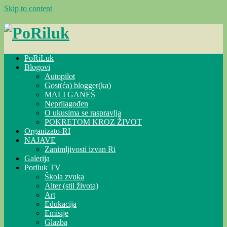
Skip to content
PoRiLuk
Blogovi
Autopilot
Gost(ća) blogger(ka)
MALI GANEŠ
Neprilagođen
O ukusima se raspravlja
POKRETOM KROZ ŽIVOT
Organizato-RI
NAJAVE
Zanimljivosti izvan Ri
Galerija
Poriluk TV
Škola zvuka
Alter (stil života)
Art
Edukacija
Emisije
Glazba