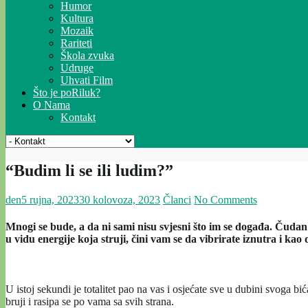
Humor
Kultura
Mozaik
Rariteti
Škola zvuka
Udruge
Uhvati Film
Što je poRiluk?
O Nama
Kontakt
“Budim li se ili ludim?”
den
5 rujna, 2023
30 kolovoza, 2023
Članci
No Comments
Mnogi se bude, a da ni sami nisu svjesni što im se događa. Čudan o
u vidu energije koja struji, čini vam se da vibrirate iznutra i kao 
U istoj sekundi je totalitet pao na vas i osjećate sve u dubini svoga b
bruji i rasipa se po vama sa svih strana.