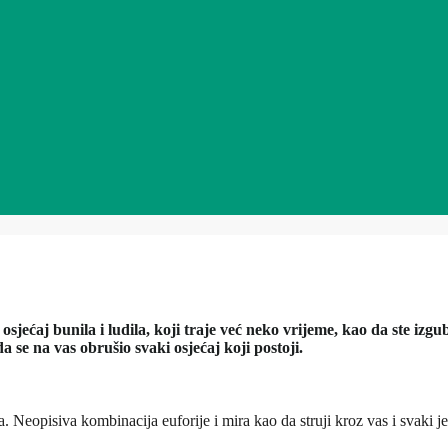
sjećaj bunila i ludila, koji traje već neko vrijeme, kao da ste izgub
da se na vas obrušio svaki osjećaj koji postoji.
ića. Neopisiva kombinacija euforije i mira kao da struji kroz vas i svak