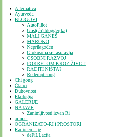
Alternativa
Ayurveda
BLOGOVI
AutoPillot
Gost(ća) blogger(ka)
MALI GANEŠ
MAROKO
Neprilagođen
O ukusima se raspravlja
OSOBNI RAZVOJ
POKRETOM KROZ ŽIVOT
RADITI NIŠTA?
Redemptisong
Chi gong
Članci
Duhovnost
Ekologija
GALERIJE
NAJAVE
Zanimljivosti izvan Ri
odnosi
OGRANIZATO-RI i PROSTORI
Radio emisije
dePiLLacija