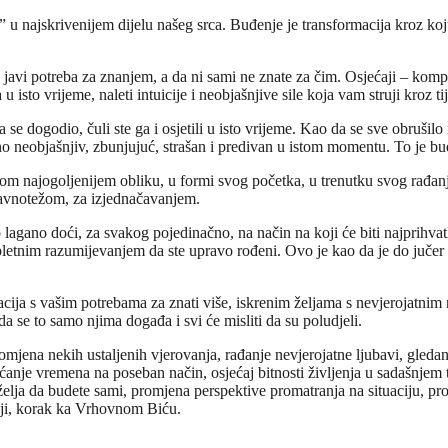
u najskrivenijem dijelu našeg srca. Buđenje je transformacija kroz ko
avi potreba za znanjem, a da ni sami ne znate za čim. Osjećaji – kompletn
sto vrijeme, naleti intuicije i neobjašnjive sile koja vam struji kroz tij
e dogodio, čuli ste ga i osjetili u isto vrijeme. Kao da se sve obrušilo i d
no neobjašnjiv, zbunjujuć, strašan i predivan u istom momentu. To je bu
svom najogoljenijem obliku, u formi svog početka, u trenutku svog rađanja
a ravnotežom, za izjednačavanjem.
 to lagano doći, za svakog pojedinačno, na način na koji će biti najprihva
mpletnim razumijevanjem da ste upravo rođeni. Ovo je kao da je do jučer
cija s vašim potrebama za znati više, iskrenim željama s nevjerojatnim
da se to samo njima događa i svi će misliti da su poludjeli.
mjena nekih ustaljenih vjerovanja, rađanje nevjerojatne ljubavi, gledan
anje vremena na poseban način, osjećaj bitnosti življenja u sadašnjem t
elja da budete sami, promjena perspektive promatranja na situaciju, pr
naji, korak ka Vrhovnom Biću.