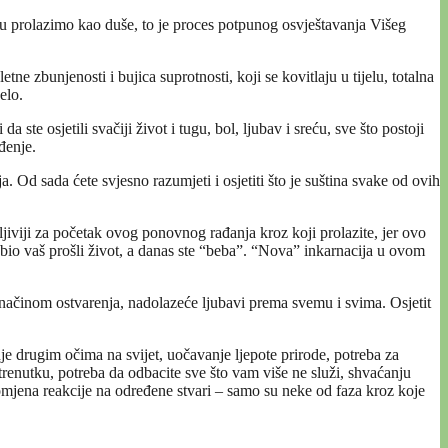
ju prolazimo kao duše, to je proces potpunog osvještavanja Višeg
e zbunjenosti i bujica suprotnosti, koji se kovitlaju u tijelu, totalna
elo.
a ste osjetili svačiji život i tugu, bol, ljubav i sreću, sve što postoji
đenje.
. Od sada ćete svjesno razumjeti i osjetiti što je suština svake od ovih
tljiviji za početak ovog ponovnog rađanja kroz koji prolazite, jer ovo
 bio vaš prošli život, a danas ste “beba”. “Nova” inkarnacija u ovom
 načinom ostvarenja, nadolazeće ljubavi prema svemu i svima. Osjetit
je drugim očima na svijet, uočavanje ljepote prirode, potreba za
renutku, potreba da odbacite sve što vam više ne služi, shvaćanju
omjena reakcije na određene stvari – samo su neke od faza kroz koje