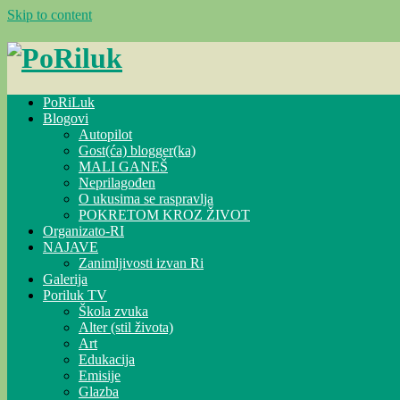
Skip to content
PoRiLuk
Blogovi
Autopilot
Gost(ća) blogger(ka)
MALI GANEŠ
Neprilagođen
O ukusima se raspravlja
POKRETOM KROZ ŽIVOT
Organizato-RI
NAJAVE
Zanimljivosti izvan Ri
Galerija
Poriluk TV
Škola zvuka
Alter (stil života)
Art
Edukacija
Emisije
Glazba