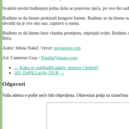
Svakim novim buđenjem jedna duša se ponovno sjeća, jer ovo što sada o
Budimo se da bismo prekinuli krugove karme. Budimo se da bismo najz
shvatili da je sve oko nas, zapravo u nama.
Budimo se da bismo kroz vlastitu promjenu, mijenjali svijet. Budimo
Biću.
Autor: Jelena Nakić / Izvor:
novasvest.com
Art: Cameron Gray /
ParableVisions.com
←
Kako se osloboditi patnje, nesreće i bolesti?
103. DePiLLacija; DUB
→
Odgovori
Vaša adresa e-pošte neće biti objavljena.
Obavezna polja su označena