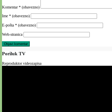
Komentar
* (obavezno)
Ime
* (obavezno)
E-pošta
* (obavezno)
Web-stranica
Poriluk TV
Reproduktor videozapisa