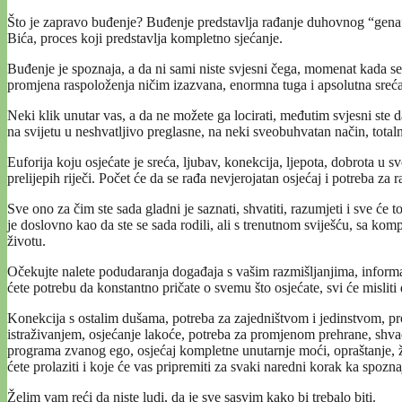
Što je zapravo buđenje? Buđenje predstavlja rađanje duhovnog “gena” 
Bića, proces koji predstavlja kompletno sjećanje.
Buđenje je spoznaja, a da ni sami niste svjesni čega, momenat kada se j
promjena raspoloženja ničim izazvana, enormna tuga i apsolutna sreća u i
Neki klik unutar vas, a da ne možete ga locirati, međutim svjesni ste da s
na svijetu u neshvatljivo preglasne, na neki sveobuhvatan način, total
Euforija koju osjećate je sreća, ljubav, konekcija, ljepota, dobrota u 
prelijepih riječi. Počet će da se rađa nevjerojatan osjećaj i potreba z
Sve ono za čim ste sada gladni je saznati, shvatiti, razumjeti i sve će
je doslovno kao da ste se sada rodili, ali s trenutnom sviješću, sa ko
životu.
Očekujte nalete podudaranja događaja s vašim razmišljanjima, informa
ćete potrebu da konstantno pričate o svemu što osjećate, svi će misliti 
Konekcija s ostalim dušama, potreba za zajedništvom i jedinstvom, pro
istraživanjem, osjećanje lakoće, potreba za promjenom prehrane, shvać
programa zvanog ego, osjećaj kompletne unutarnje moći, opraštanje, ž
ćete prolaziti i koje će vas pripremiti za svaki naredni korak ka spoz
Želim vam reći da niste ludi, da je sve sasvim kako bi trebalo biti.