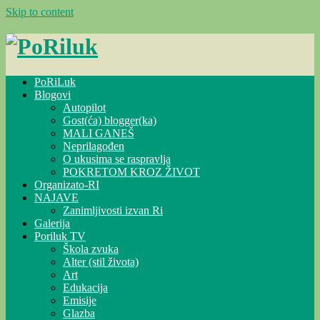
Skip to content
PoRiLuk
Blogovi
Autopilot
Gost(ća) blogger(ka)
MALI GANEŠ
Neprilagođen
O ukusima se raspravlja
POKRETOM KROZ ŽIVOT
Organizato-RI
NAJAVE
Zanimljivosti izvan Ri
Galerija
Poriluk TV
Škola zvuka
Alter (stil života)
Art
Edukacija
Emisije
Glazba