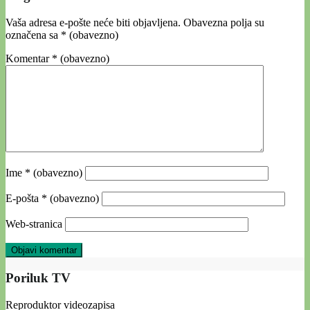
Vaša adresa e-pošte neće biti objavljena.
Obavezna polja su
označena sa
* (obavezno)
Komentar
* (obavezno)
Ime
* (obavezno)
E-pošta
* (obavezno)
Web-stranica
Poriluk TV
Reproduktor videozapisa