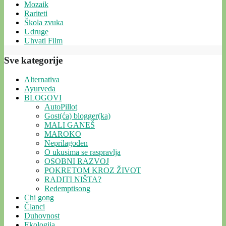
Mozaik
Rariteti
Škola zvuka
Udruge
Uhvati Film
Sve kategorije
Alternativa
Ayurveda
BLOGOVI
AutoPillot
Gost(ća) blogger(ka)
MALI GANEŠ
MAROKO
Neprilagođen
O ukusima se raspravlja
OSOBNI RAZVOJ
POKRETOM KROZ ŽIVOT
RADITI NIŠTA?
Redemptisong
Chi gong
Članci
Duhovnost
Ekologija