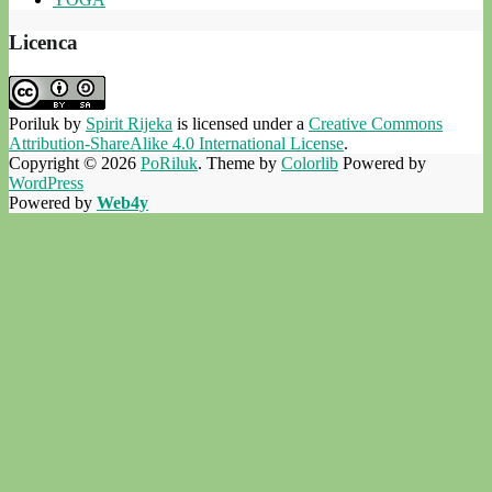
Licenca
Poriluk
by
Spirit Rijeka
is licensed under a
Creative Commons
Attribution-ShareAlike 4.0 International License
.
Copyright © 2026
PoRiluk
. Theme by
Colorlib
Powered by
WordPress
Powered by
Web4y