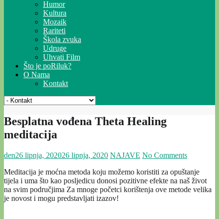
Humor
Kultura
Mozaik
Rariteti
Škola zvuka
Udruge
Uhvati Film
Što je poRiluk?
O Nama
Kontakt
Besplatna vođena Theta Healing
meditacija
den
26 lipnja, 2020
26 lipnja, 2020
NAJAVE
No Comments
Meditacija je moćna metoda koju možemo koristiti za opuštanje
tijela i uma što kao posljedicu donosi pozitivne efekte na naš život
na svim područjima Za mnoge početci korištenja ove metode velika
je novost i mogu predstavljati izazov!