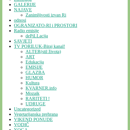
GALERIJE
NAJAVE
Zanimljivosti izvan Ri
odnosi
OGRANIZATO-RI i PROSTORI
Radio emisije
dePiLLacija
SAVJETI
TV PORILUK-Biraj kanal!
ALTER(stil života)
ART
Edukacija
EMISIJE
GLAZBA
HUMOR
Kultura
KVARNER.info
Mozaik
RARITETI !
UDRUGE
Uncategorized
Vegetarijanska prehrana
VIKEND PONUDE
VODIČ
YOGA