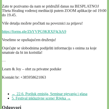
Zato te pozivamo da nam se pridružiš danas na BESPLATNOJ
Theta Healing vođenoj meditaciji putem ZOOM aplikacije od 19:00
do 19.45.
Više detalja možete pročitati na poveznici za prijavu!
https://forms.gle/
ZhYVPG9KRXFjk3tA9
Veselimo se opuštajućem druženju!
Osjećajte se slobodnima podijeliti informaciju s onima za koje
smatrate da bi im koristila!
—
Learn & Joy – obrt za privatne poduke
Kontakt br: +385958621063
←
22.6. Poriluk emisija, Seminar pjevanja i glasa
5. Festival inkluzivne scene/ Rijeka
→
Odgovori