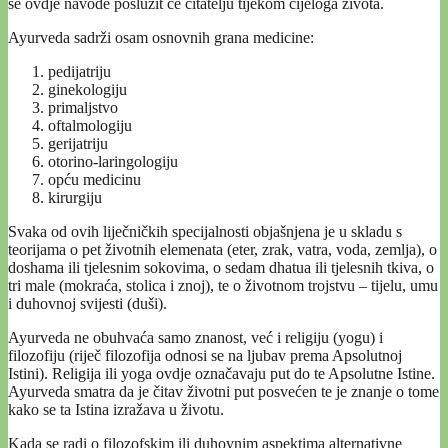
se ovdje navode poslužit će čitatelju tijekom cijeloga života.
Ayurveda sadrži osam osnovnih grana medicine:
pedijatriju
ginekologiju
primaljstvo
oftalmologiju
gerijatriju
otorino-laringologiju
opću medicinu
kirurgiju
Svaka od ovih liječničkih specijalnosti objašnjena je u skladu s
teorijama o pet životnih elemenata (eter, zrak, vatra, voda, zemlja), o
doshama ili tjelesnim sokovima, o sedam dhatua ili tjelesnih tkiva, o
tri male (mokraća, stolica i znoj), te o životnom trojstvu – tijelu, umu
i duhovnoj svijesti (duši).
Ayurveda ne obuhvaća samo znanost, već i religiju (yogu) i
filozofiju (riječ filozofija odnosi se na ljubav prema Apsolutnoj
Istini). Religija ili yoga ovdje označavaju put do te Apsolutne Istine.
Ayurveda smatra da je čitav životni put posvećen te je znanje o tome
kako se ta Istina izražava u životu.
Kada se radi o filozofskim ili duhovnim aspektima alternativne