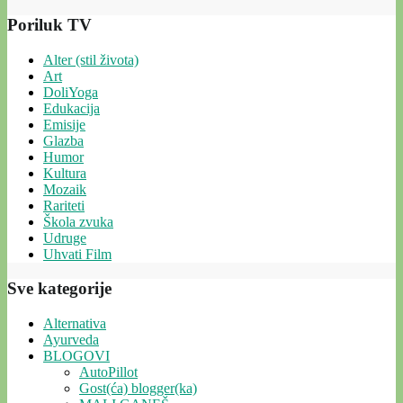
Poriluk TV
Alter (stil života)
Art
DoliYoga
Edukacija
Emisije
Glazba
Humor
Kultura
Mozaik
Rariteti
Škola zvuka
Udruge
Uhvati Film
Sve kategorije
Alternativa
Ayurveda
BLOGOVI
AutoPillot
Gost(ća) blogger(ka)