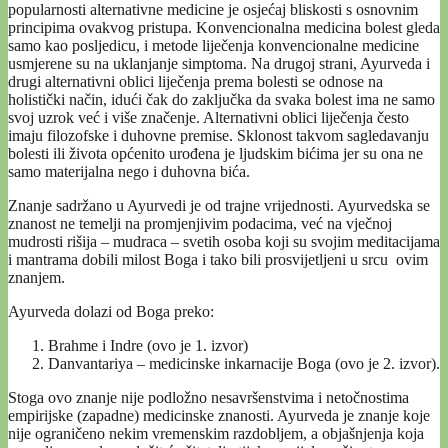
popularnosti alternativne medicine je osjećaj bliskosti s osnovnim
principima ovakvog pristupa. Konvencionalna medicina bolest gleda
samo kao posljedicu, i metode liječenja konvencionalne medicine
usmjerene su na uklanjanje simptoma. Na drugoj strani, Ayurveda i
drugi alternativni oblici liječenja prema bolesti se odnose na
holistički način, idući čak do zaključka da svaka bolest ima ne samo
svoj uzrok već i više značenje. Alternativni oblici liječenja često
imaju filozofske i duhovne premise. Sklonost takvom sagledavanju
bolesti ili života općenito urođena je ljudskim bićima jer su ona ne
samo materijalna nego i duhovna bića.
Znanje sadržano u Ayurvedi je od trajne vrijednosti. Ayurvedska se
znanost ne temelji na promjenjivim podacima, već na vječnoj
mudrosti rišija – mudraca – svetih osoba koji su svojim meditacijama
i mantrama dobili milost Boga i tako bili prosvijetljeni u srcu ovim
znanjem.
Ayurveda dolazi od Boga preko:
Brahme i Indre (ovo je 1. izvor)
Danvantariya – medicinske inkarnacije Boga (ovo je 2. izvor).
Stoga ovo znanje nije podložno nesavršenstvima i netočnostima
empirijske (zapadne) medicinske znanosti. Ayurveda je znanje koje
nije ograničeno nekim vremenskim razdobljem, a objašnjenja koja