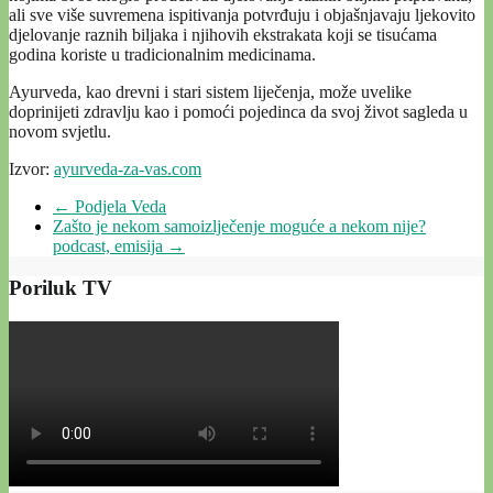
ali sve više suvremena ispitivanja potvrđuju i objašnjavaju ljekovito
djelovanje raznih biljaka i njihovih ekstrakata koji se tisućama
godina koriste u tradicionalnim medicinama.
Ayurveda, kao drevni i stari sistem liječenja, može uvelike
doprinijeti zdravlju kao i pomoći pojedinca da svoj život sagleda u
novom svjetlu.
Izvor:
ayurveda-za-vas.com
←
Podjela Veda
Zašto je nekom samoizlječenje moguće a nekom nije?
podcast, emisija
→
Poriluk TV