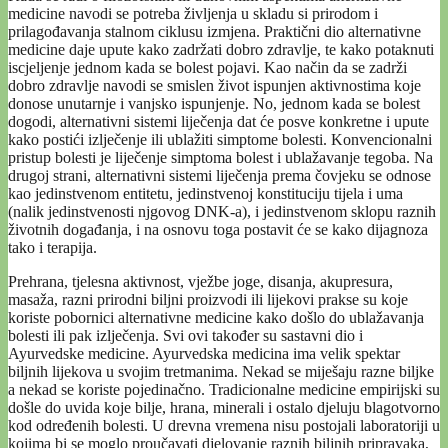
medicine navodi se potreba življenja u skladu si prirodom i
prilagođavanja stalnom ciklusu izmjena. Praktični dio alternativne
medicine daje upute kako zadržati dobro zdravlje, te kako potaknuti
iscjeljenje jednom kada se bolest pojavi. Kao način da se zadrži
dobro zdravlje navodi se smislen život ispunjen aktivnostima koje
donose unutarnje i vanjsko ispunjenje. No, jednom kada se bolest
dogodi, alternativni sistemi liječenja dat će posve konkretne i upute
kako postići izlječenje ili ublažiti simptome bolesti. Konvencionalni
pristup bolesti je liječenje simptoma bolest i ublažavanje tegoba. Na
drugoj strani, alternativni sistemi liječenja prema čovjeku se odnose
kao jedinstvenom entitetu, jedinstvenoj konstituciju tijela i uma
(nalik jedinstvenosti njgovog DNK-a), i jedinstvenom sklopu raznih
životnih događanja, i na osnovu toga postavit će se kako dijagnoza
tako i terapija.
Prehrana, tjelesna aktivnost, vježbe joge, disanja, akupresura,
masaža, razni prirodni biljni proizvodi ili lijekovi prakse su koje
koriste pobornici alternativne medicine kako došlo do ublažavanja
bolesti ili pak izlječenja. Svi ovi također su sastavni dio i
Ayurvedske medicine. Ayurvedska medicina ima velik spektar
biljnih lijekova u svojim tretmanima. Nekad se miješaju razne biljke
a nekad se koriste pojedinačno. Tradicionalne medicine empirijski su
došle do uvida koje bilje, hrana, minerali i ostalo djeluju blagotvorno
kod određenih bolesti. U drevna vremena nisu postojali laboratoriji u
kojima bi se moglo proučavati djelovanje raznih biljnih pripravaka,