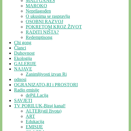
MALI GANEŠ
MAROKO
Neprilagođen
O ukusima se raspravlja
OSOBNI RAZVOJ
POKRETOM KROZ ŽIVOT
RADITI NIŠTA?
Redemptisong
Chi gong
Članci
Duhovnost
Ekologija
GALERIJE
NAJAVE
Zanimljivosti izvan Ri
odnosi
OGRANIZATO-RI i PROSTORI
Radio emisije
dePiLLacija
SAVJETI
TV PORILUK-Biraj kanal!
ALTER(stil života)
ART
Edukacija
EMISIJE