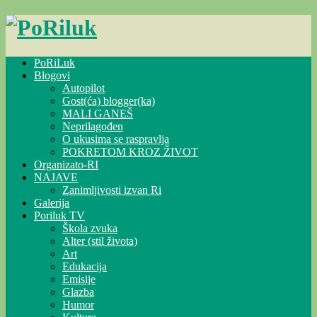
Skip
to
content
PoRiLuk
Blogovi
Autopilot
Gost(ća) blogger(ka)
MALI GANEŠ
Neprilagođen
O ukusima se raspravlja
POKRETOM KROZ ŽIVOT
Organizato-RI
NAJAVE
Zanimljivosti izvan Ri
Galerija
Poriluk TV
Škola zvuka
Alter (stil života)
Art
Edukacija
Emisije
Glazba
Humor