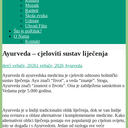
Kultura
Mozaik
Rariteti
Škola zvuka
Udruge
Uhvati Film
Što je poRiluk?
O Nama
Kontakt
Ayurveda – cjeloviti sustav liječenja
den
5 veljače, 2026
1 veljače, 2026
Ayurveda
Ayurveda ili ayurvedska medicina je cjeloviti odnosno holistički
sustav liječenja. Ayu znači “život”, a veda “znanje”. Stoga,
Ayurveda znači “znanost o životu”. Ona je zabilježena sanskritom u
Vedama prije 5.000 godina.
Ayurveda je u Indiji tradicionalni oblik liječenja, dok se van Indije
ona svrstava u oblast alternativne i komplementarne medicine. Kako
alternativni oblici liječenja postaju sve popularniji po cijelom svijetu,
isto se događa i s Ayurvedom. Jedan od razloga sve veće