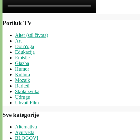
Poriluk TV
Alter (stil života)
Art
DoliYoga
Edukacija
Emisije
Glazba
Humor
Kultura
Mozaik
Rariteti
Škola zvuka
Udruge
Uhvati Film
Sve kategorije
Alternativa
Ayurveda
BLOGOVI