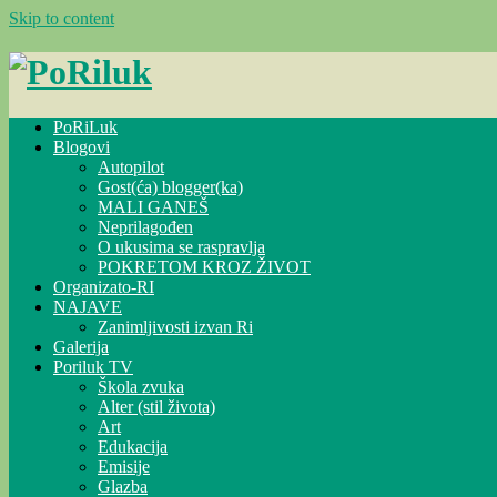
Skip to content
PoRiLuk
Blogovi
Autopilot
Gost(ća) blogger(ka)
MALI GANEŠ
Neprilagođen
O ukusima se raspravlja
POKRETOM KROZ ŽIVOT
Organizato-RI
NAJAVE
Zanimljivosti izvan Ri
Galerija
Poriluk TV
Škola zvuka
Alter (stil života)
Art
Edukacija
Emisije
Glazba