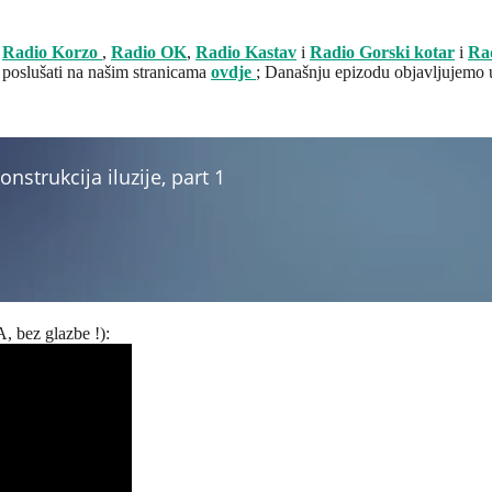
:
Radio Korzo
,
Radio OK
,
Radio Kastav
i
Radio Gorski kotar
i
Ra
 poslušati na našim stranicama
ovdje
; Današnju epizodu objavljujemo 
bez glazbe !):