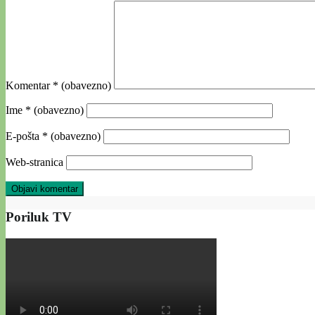
Komentar
* (obavezno)
Ime
* (obavezno)
E-pošta
* (obavezno)
Web-stranica
Poriluk TV