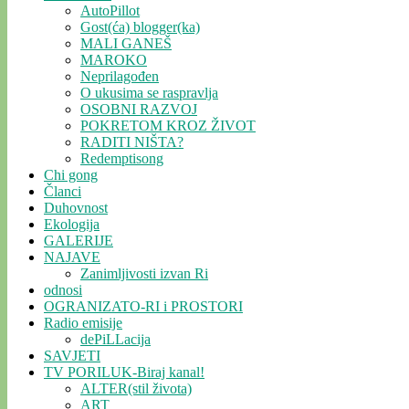
AutoPillot
Gost(ća) blogger(ka)
MALI GANEŠ
MAROKO
Neprilagođen
O ukusima se raspravlja
OSOBNI RAZVOJ
POKRETOM KROZ ŽIVOT
RADITI NIŠTA?
Redemptisong
Chi gong
Članci
Duhovnost
Ekologija
GALERIJE
NAJAVE
Zanimljivosti izvan Ri
odnosi
OGRANIZATO-RI i PROSTORI
Radio emisije
dePiLLacija
SAVJETI
TV PORILUK-Biraj kanal!
ALTER(stil života)
ART