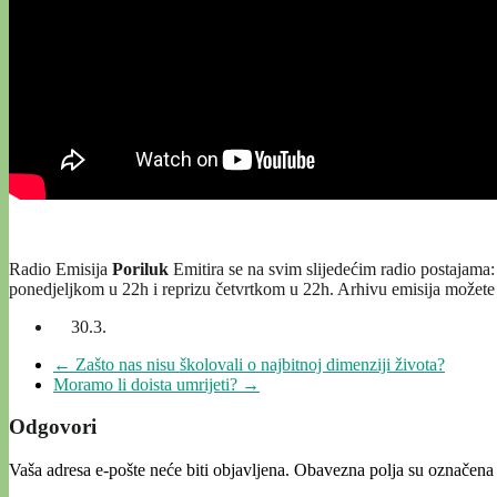
Radio Emisija
Poriluk
Emitira se na svim slijedećim radio postajama
ponedjeljkom u 22h i reprizu četvrtkom u 22h. Arhivu emisija možete
30.3.
←
Zašto nas nisu školovali o najbitnoj dimenziji života?
Moramo li doista umrijeti?
→
Odgovori
Vaša adresa e-pošte neće biti objavljena.
Obavezna polja su označena