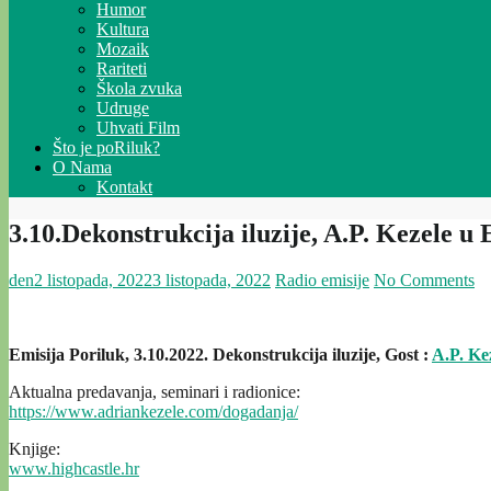
Humor
Kultura
Mozaik
Rariteti
Škola zvuka
Udruge
Uhvati Film
Što je poRiluk?
O Nama
Kontakt
3.10.Dekonstrukcija iluzije, A.P. Kezele u 
den
2 listopada, 2022
3 listopada, 2022
Radio emisije
No Comments
Emisija Poriluk, 3.10.2022. Dekonstrukcija iluzije, Gost :
A.P. Ke
Aktualna predavanja, seminari i radionice:
https://www.adriankezele.com/d
ogadanja/
Knjige:
www.highcastle.hr