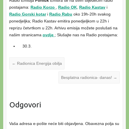
Radio Emisija
Poriluk
Emitira se na svim slijedećim radio
postajama:
Radio Korzo
,
Radio OK
,
Radio Kastav
i
Radio Gorski kotar
i
Radio Rabu
oko 19h-20h svakog
ponedjeljka; Radio Kastav emitira ponedjeljkom u 22h i
reprizu četvrtkom u 22h. Arhivu emisija možete poslušati na
našim stranicama
ovdje
; Slušajte nas na Radio postajama:
30.3.
←
Radionica Energija obilja
Besplatna radionica- danas!
→
Odgovori
Vaša adresa e-pošte neće biti objavljena.
Obavezna polja su