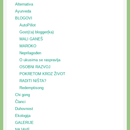
Alternativa
Ayurveda
BLOGOVI
AutoPillot
Gost(ća) blogger(ka)
MALI GANEŠ
MAROKO
Neprilagođen
O ukusima se raspravlja
OSOBNI RAZVOJ
POKRETOM KROZ ŽIVOT
RADITI NIŠTA?
Redemptisong
Chi gong
Članci
Duhovnost
Ekologija
GALERIJE
NAJAVE