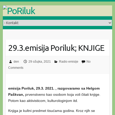
Skip
to
content
29.3.emisija Poriluk; KNJIGE
den
29 ožujka, 2021
Radio emisije
No
Comments
emisija Poriluk, 29.3. 2021. , razgovaramo sa Helgom
Paškvan,
prvenstveno kao osobom koja voli čitati knjige.
Potom kao aktivisticom, kulturologinjom itd.
Knjiga je kultni predmet tisućama godina. Kroz njih se