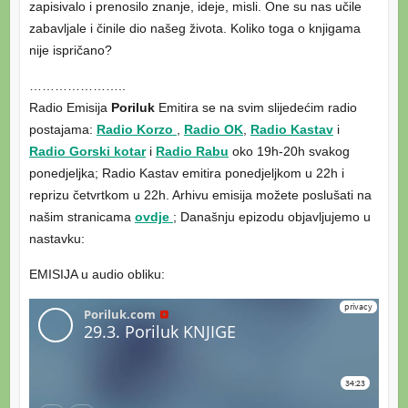
zapisivalo i prenosilo znanje, ideje, misli. One su nas učile
zabavljale i činile dio našeg života. Koliko toga o knjigama
nije ispričano?
…………………..
Radio Emisija
Poriluk
Emitira se na svim slijedećim radio
postajama:
Radio Korzo
,
Radio OK
,
Radio Kastav
i
Radio Gorski kotar
i
Radio Rabu
oko 19h-20h svakog
ponedjeljka; Radio Kastav emitira ponedjeljkom u 22h i
reprizu četvrtkom u 22h. Arhivu emisija možete poslušati na
našim stranicama
ovdje
; Današnju epizodu objavljujemo u
nastavku:
EMISIJA u audio obliku: