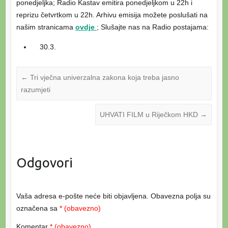
ponedjeljka; Radio Kastav emitira ponedjeljkom u 22h i
reprizu četvrtkom u 22h. Arhivu emisija možete poslušati na
našim stranicama
ovdje
; Slušajte nas na Radio postajama:
30.3.
←
Tri vječna univerzalna zakona koja treba jasno
razumjeti
UHVATI FILM u Riječkom HKD
→
Odgovori
Vaša adresa e-pošte neće biti objavljena.
Obavezna polja su
označena sa
* (obavezno)
Komentar
* (obavezno)