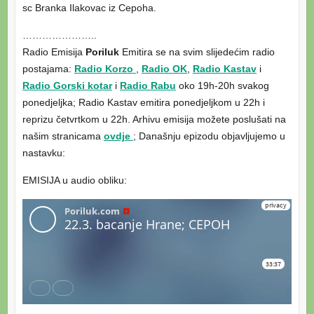
sc Branka Ilakovac iz Cepoha.
…………………..
Radio Emisija
Poriluk
Emitira se na svim slijedećim radio
postajama:
Radio Korzo
,
Radio OK
,
Radio Kastav
i
Radio Gorski kotar
i
Radio Rabu
oko 19h-20h svakog
ponedjeljka; Radio Kastav emitira ponedjeljkom u 22h i
reprizu četvrtkom u 22h. Arhivu emisija možete poslušati na
našim stranicama
ovdje
; Današnju epizodu objavljujemo u
nastavku:
EMISIJA u audio obliku: