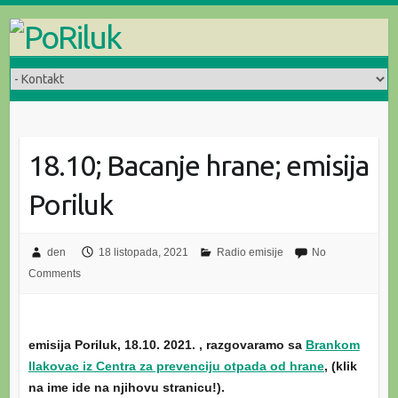
Skip
to
content
18.10; Bacanje hrane; emisija
Poriluk
den
18 listopada, 2021
Radio emisije
No
Comments
emisija Poriluk, 18.10. 2021. , razgovaramo sa
Brankom
Ilakovac iz Centra za prevenciju otpada od hrane
, (klik
na ime ide na njihovu stranicu!).