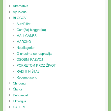
Alternativa
Ayurveda
BLOGOVI
AutoPillot
Gost(ća) blogger(ka)
MALI GANEŠ
MAROKO
Neprilagođen
O ukusima se raspravlja
OSOBNI RAZVOJ
POKRETOM KROZ ŽIVOT
RADITI NIŠTA?
Redemptisong
Chi gong
Članci
Duhovnost
Ekologija
GALERIJE