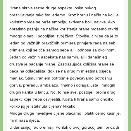
Hrana skriva razne druge aspekte, osim pukog
preživljavanja tako što jedemo. Kroz hranu i način na koji je
koristimo vide se naše emocije, skrivene boli, navike. Ako
obratimo pažnju na načine korištenja hrane možemo otkriti
mnogo o sebi i poboljšati svoj život. Štoviše, čini se da je to
jedan od važnijih praktičnih primjera primjera rada na sebi,
primjera koji se tiče samog sebe ali i odnosa sa okolinom.
Jedan od važnih aspekata nas samih, ali i današnjeg
društva je bacanje hrane. Zastrašujuća količina hrane se
baca na odlagališta, dok se na drugim mjestima osjeća
manjak. Stimuliranjem potrošnje povećavamo potrošnju
goriva, preradu, ambalažu, finalno i odlagaliušta i mnogih
drugih karika u lancu. No, to nije sve, postoje i brojni drugi
aspekti koje treba osvijestiti. Košta li hrana samo onoliko
koliko joj je istaknuta cijena? Nikako!
Mnoge druge nevidljive cijene plaćamo i platiti ćemo kasnije,
mi ili naša djeca.
U današnjoj radio emisiji Poriluk o ovoj gorućoj temi priča dr