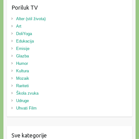
Poriluk TV
Alter (stil života)
Art
DoliYoga
Edukacija
Emisije
Glazba
Humor
Kultura
Mozaik
Rariteti
Škola zvuka
Udruge
Uhvati Film
Sve kategorije