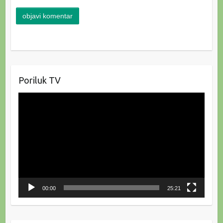
Poriluk TV
Reproduktor
videozapisa
00:00
25:21