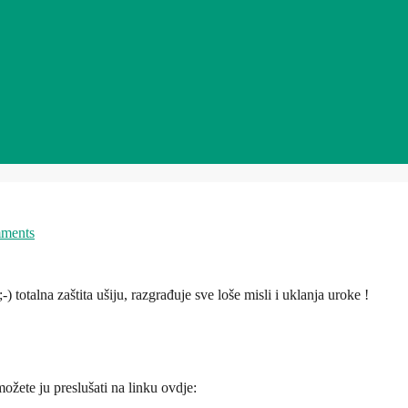
ments
otalna zaštita ušiju, razgrađuje sve loše misli i uklanja uroke !
ožete ju preslušati na linku ovdje: