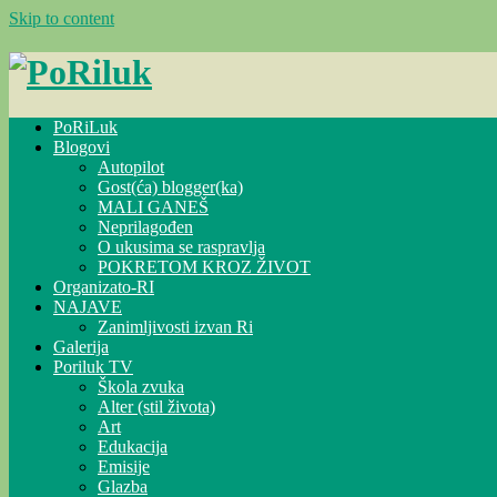
Skip to content
PoRiLuk
Blogovi
Autopilot
Gost(ća) blogger(ka)
MALI GANEŠ
Neprilagođen
O ukusima se raspravlja
POKRETOM KROZ ŽIVOT
Organizato-RI
NAJAVE
Zanimljivosti izvan Ri
Galerija
Poriluk TV
Škola zvuka
Alter (stil života)
Art
Edukacija
Emisije
Glazba