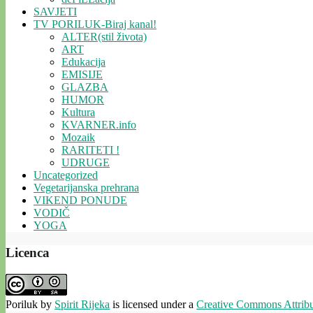
SAVJETI
TV PORILUK-Biraj kanal!
ALTER(stil života)
ART
Edukacija
EMISIJE
GLAZBA
HUMOR
Kultura
KVARNER.info
Mozaik
RARITETI !
UDRUGE
Uncategorized
Vegetarijanska prehrana
VIKEND PONUDE
VODIČ
YOGA
Licenca
Poriluk
by
Spirit Rijeka
is licensed under a
Creative Commons Attribut