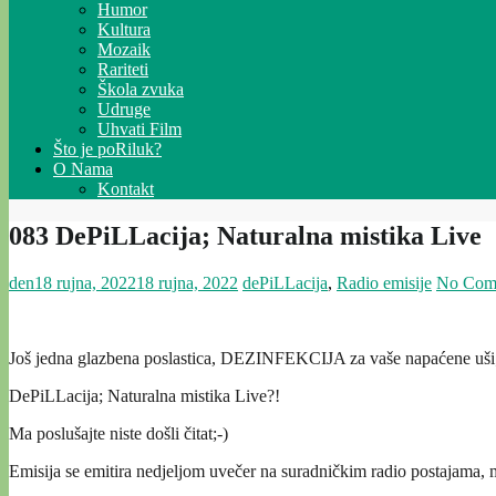
Humor
Kultura
Mozaik
Rariteti
Škola zvuka
Udruge
Uhvati Film
Što je poRiluk?
O Nama
Kontakt
083 DePiLLacija; Naturalna mistika Live
den
18 rujna, 2022
18 rujna, 2022
dePiLLacija
,
Radio emisije
No Com
Još jedna glazbena poslastica, DEZINFEKCIJA za vaše napaćene uši;-) t
DePiLLacija; Naturalna mistika Live?!
Ma poslušajte niste došli čitat;-)
Emisija se emitira nedjeljom uvečer na suradničkim radio postajama, m