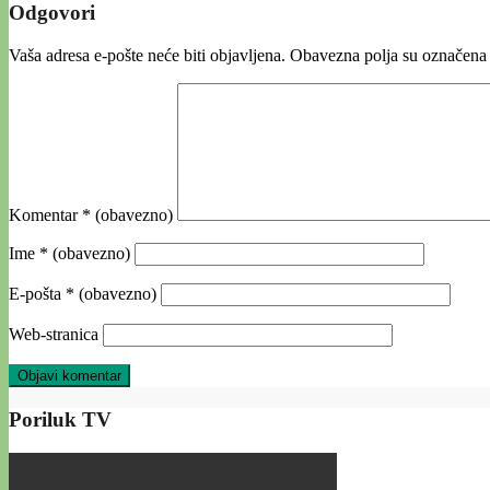
Odgovori
Vaša adresa e-pošte neće biti objavljena.
Obavezna polja su označena
Komentar
* (obavezno)
Ime
* (obavezno)
E-pošta
* (obavezno)
Web-stranica
Poriluk TV