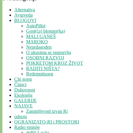
Alternativa
Ayurveda
BLOGOVI
AutoPillot
Gost(ća) blogger(ka)
MALI GANEŠ
MAROKO
Neprilagođen
O ukusima se raspravlja
OSOBNI RAZVOJ
POKRETOM KROZ ŽIVOT
RADITI NIŠTA?
Redemptisong
Chi gong
Članci
Duhovnost
Ekologija
GALERIJE
NAJAVE
Zanimljivosti izvan Ri
odnosi
OGRANIZATO-RI i PROSTORI
Radio emisije
dePiLLacija