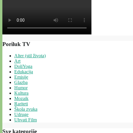
Poriluk TV
Alter (stil života)
Art
DoliYoga
Edukacija
Emisije
Glazba
Humor
Kultura
Mozaik
Rariteti
Škola zvuka
Udruge
Uhvati Film
Sve kategorije