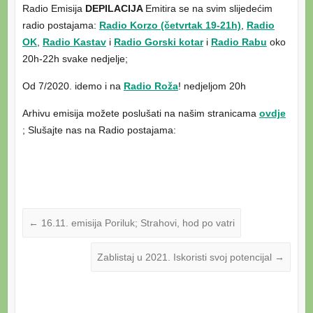
Radio Emisija
DEPILACIJA
Emitira se na svim slijedećim
radio postajama:
Radio Korzo (četvrtak 19-21h)
,
Radio
OK
,
Radio Kastav
i
Radio Gorski kotar
i
Radio Rabu
oko
20h-22h svake nedjelje;
Od 7/2020. idemo i na
Radio Roža
! nedjeljom 20h
Arhivu emisija možete poslušati na našim stranicama
ovdje
; Slušajte nas na Radio postajama:
←
16.11. emisija Poriluk; Strahovi, hod po vatri
Zablistaj u 2021. Iskoristi svoj potencijal
→