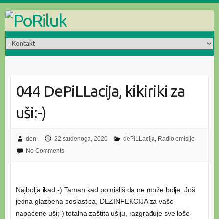
Skip
to
content
044 DePiLLacija, kikiriki za
uši:-)
den
22 studenoga, 2020
dePiLLacija
,
Radio emisije
No Comments
Najbolja ikad:-) Taman kad pomisliš da ne može bolje. Još
jedna glazbena poslastica, DEZINFEKCIJA za vaše
napaćene uši;-) totalna zaštita ušiju, razgrađuje sve loše