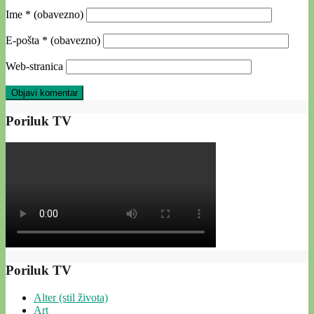
Ime
* (obavezno)
E-pošta
* (obavezno)
Web-stranica
Poriluk TV
Poriluk TV
Alter (stil života)
Art