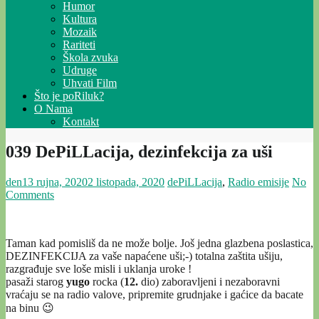
Humor
Kultura
Mozaik
Rariteti
Škola zvuka
Udruge
Uhvati Film
Što je poRiluk?
O Nama
Kontakt
039 DePiLLacija, dezinfekcija za uši
den
13 rujna, 2020
2 listopada, 2020
dePiLLacija
,
Radio emisije
No
Comments
Taman kad pomisliš da ne može bolje. Još jedna glazbena poslastica,
DEZINFEKCIJA za vaše napaćene uši;-) totalna zaštita ušiju,
razgrađuje sve loše misli i uklanja uroke !
pasaži starog
yugo
rocka (
12.
dio) zaboravljeni i nezaboravni
vraćaju se na radio valove, pripremite grudnjake i gaćice da bacate
na binu 😉