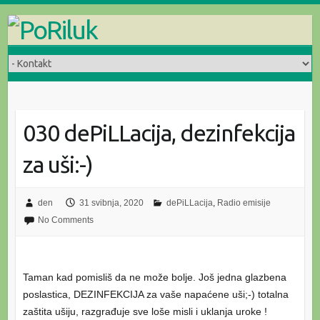
Skip
to
content
030 dePiLLacija, dezinfekcija
za uši:-)
den
31 svibnja, 2020
dePiLLacija
,
Radio emisije
No Comments
Taman kad pomisliš da ne može bolje. Još jedna glazbena
poslastica, DEZINFEKCIJA za vaše napaćene uši;-) totalna
zaštita ušiju, razgrađuje sve loše misli i uklanja uroke !