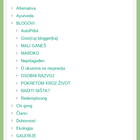
Alternativa
Ayurveda
BLOGOVI
AutoPillot
Gost(ća) blogger(ka)
MALI GANEŠ
MAROKO
Neprilagođen
O ukusima se raspravlja
OSOBNI RAZVOJ
POKRETOM KROZ ŽIVOT
RADITI NIŠTA?
Redemptisong
Chi gong
Članci
Duhovnost
Ekologija
GALERIJE