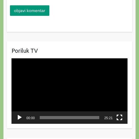
Poriluk TV
Reproduktor
videozapisa
00:00
25:21