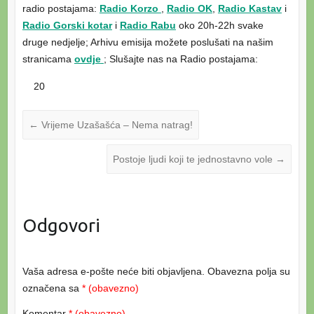
radio postajama:
Radio Korzo
,
Radio OK
,
Radio Kastav
i
Radio Gorski kotar
i
Radio Rabu
oko 20h-22h svake
druge nedjelje; Arhivu emisija možete poslušati na našim
stranicama
ovdje
; Slušajte nas na Radio postajama:
20
←
Vrijeme Uzašašća – Nema natrag!
Postoje ljudi koji te jednostavno vole
→
Odgovori
Vaša adresa e-pošte neće biti objavljena.
Obavezna polja su
označena sa
* (obavezno)
Komentar
* (obavezno)