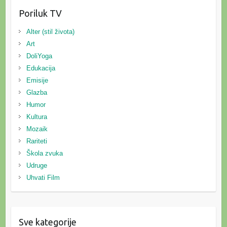
Poriluk TV
Alter (stil života)
Art
DoliYoga
Edukacija
Emisije
Glazba
Humor
Kultura
Mozaik
Rariteti
Škola zvuka
Udruge
Uhvati Film
Sve kategorije