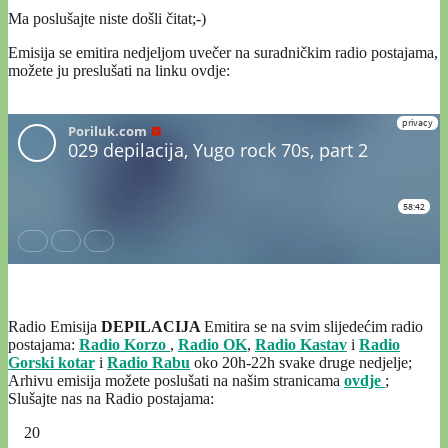
Ma poslušajte niste došli čitat;-)
Emisija se emitira nedjeljom uvečer na suradničkim radio postajama,
možete ju preslušati na linku ovdje:
Radio Emisija
DEPILACIJA
Emitira se na svim slijedećim radio
postajama:
Radio Korzo
,
Radio OK
,
Radio Kastav
i
Radio
Gorski kotar
i
Radio Rabu
oko 20h-22h svake druge nedjelje;
Arhivu emisija možete poslušati na našim stranicama
ovdje
;
Slušajte nas na Radio postajama:
20