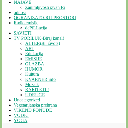
NAJAVE
Zanimljivosti izvan Ri
odnosi
OGRANIZATO-RI i PROSTORI
Radio emisije
dePiLLacija
SAVJETI
TV PORILUK-Biraj kanal!
ALTER(stil života)
ART
Edukacija
EMISIJE
GLAZBA
HUMOR
Kultura
KVARNER.info
Mozaik
RARITETI !
UDRUGE
Uncategorized
Vegetarijanska prehrana
VIKEND PONUDE
VODIČ
YOGA