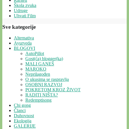
Rariteti
Škola zvuka
Udruge
Uhvati Film
Sve kategorije
Alternativa
Ayurveda
BLOGOVI
AutoPillot
Gost(ća) blogger(ka)
MALI GANEŠ
MAROKO
Neprilagođen
O ukusima se raspravlja
OSOBNI RAZVOJ
POKRETOM KROZ ŽIVOT
RADITI NIŠTA?
Redemptisong
Chi gong
Članci
Duhovnost
Ekologija
GALERIJE