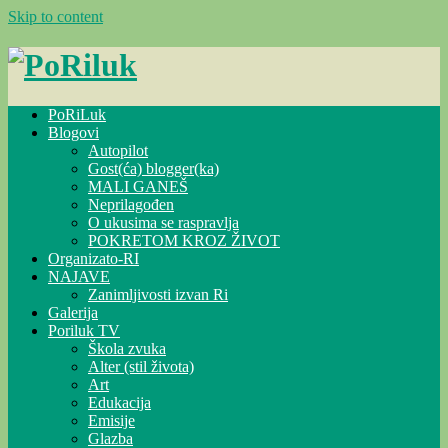
Skip to content
PoRiLuk
Blogovi
Autopilot
Gost(ća) blogger(ka)
MALI GANEŠ
Neprilagođen
O ukusima se raspravlja
POKRETOM KROZ ŽIVOT
Organizato-RI
NAJAVE
Zanimljivosti izvan Ri
Galerija
Poriluk TV
Škola zvuka
Alter (stil života)
Art
Edukacija
Emisije
Glazba