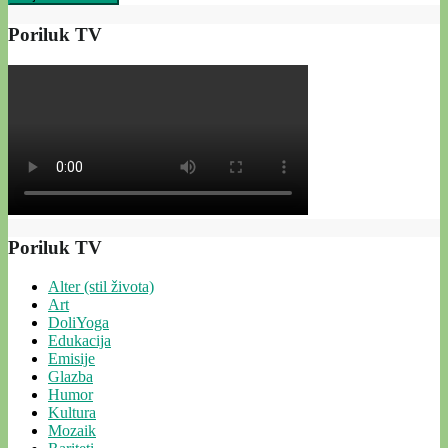
Poriluk TV
Poriluk TV
Alter (stil života)
Art
DoliYoga
Edukacija
Emisije
Glazba
Humor
Kultura
Mozaik