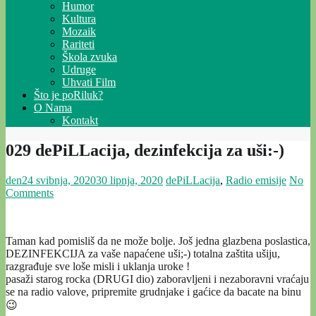
Humor
Kultura
Mozaik
Rariteti
Škola zvuka
Udruge
Uhvati Film
Što je poRiluk?
O Nama
Kontakt
029 dePiLLacija, dezinfekcija za uši:-)
den
24 svibnja, 2020
30 lipnja, 2020
dePiLLacija
,
Radio emisije
No
Comments
Taman kad pomisliš da ne može bolje. Još jedna glazbena poslastica,
DEZINFEKCIJA za vaše napaćene uši;-) totalna zaštita ušiju,
razgrađuje sve loše misli i uklanja uroke !
pasaži starog rocka (DRUGI dio) zaboravljeni i nezaboravni vraćaju
se na radio valove, pripremite grudnjake i gaćice da bacate na binu
😉