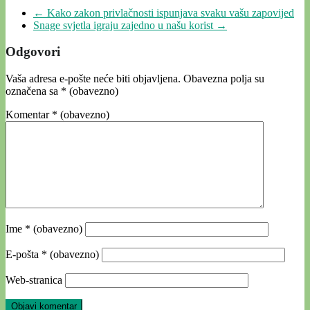
←
Kako zakon privlačnosti ispunjava svaku vašu zapovijed
Snage svjetla igraju zajedno u našu korist
→
Odgovori
Vaša adresa e-pošte neće biti objavljena.
Obavezna polja su
označena sa
* (obavezno)
Komentar
* (obavezno)
Ime
* (obavezno)
E-pošta
* (obavezno)
Web-stranica