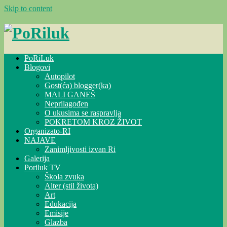
Skip to content
PoRiLuk
Blogovi
Autopilot
Gost(ća) blogger(ka)
MALI GANEŠ
Neprilagođen
O ukusima se raspravlja
POKRETOM KROZ ŽIVOT
Organizato-RI
NAJAVE
Zanimljivosti izvan Ri
Galerija
Poriluk TV
Škola zvuka
Alter (stil života)
Art
Edukacija
Emisije
Glazba