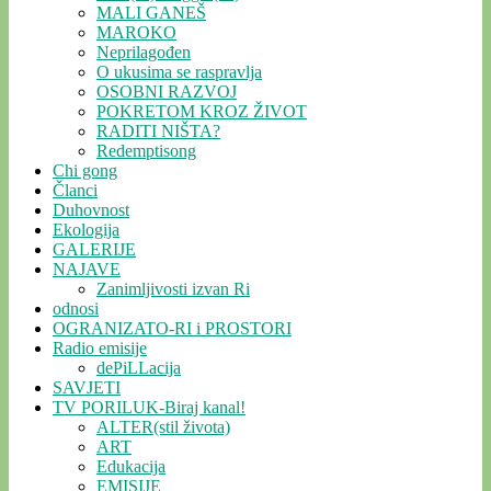
MALI GANEŠ
MAROKO
Neprilagođen
O ukusima se raspravlja
OSOBNI RAZVOJ
POKRETOM KROZ ŽIVOT
RADITI NIŠTA?
Redemptisong
Chi gong
Članci
Duhovnost
Ekologija
GALERIJE
NAJAVE
Zanimljivosti izvan Ri
odnosi
OGRANIZATO-RI i PROSTORI
Radio emisije
dePiLLacija
SAVJETI
TV PORILUK-Biraj kanal!
ALTER(stil života)
ART
Edukacija
EMISIJE