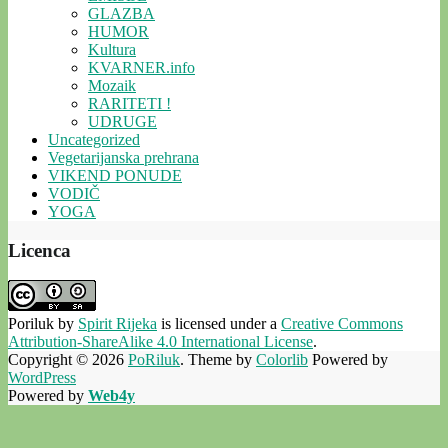
GLAZBA
HUMOR
Kultura
KVARNER.info
Mozaik
RARITETI !
UDRUGE
Uncategorized
Vegetarijanska prehrana
VIKEND PONUDE
VODIČ
YOGA
Licenca
Poriluk
by
Spirit Rijeka
is licensed under a
Creative Commons
Attribution-ShareAlike 4.0 International License
.
Copyright © 2026
PoRiluk
. Theme by
Colorlib
Powered by
WordPress
Powered by
Web4y