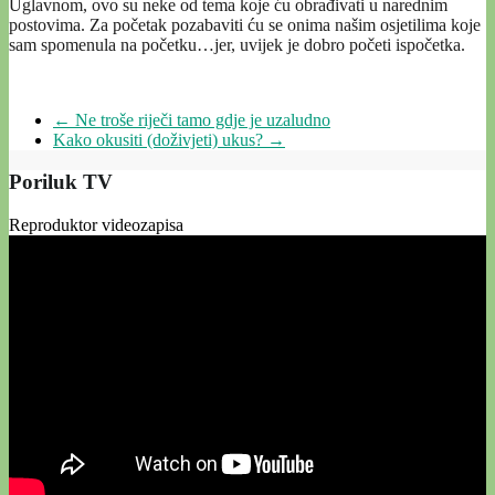
Uglavnom, ovo su neke od tema koje ću obrađivati u narednim
postovima. Za početak pozabaviti ću se onima našim osjetilima koje
sam spomenula na početku…jer, uvijek je dobro početi ispočetka.
←
Ne troše riječi tamo gdje je uzaludno
Kako okusiti (doživjeti) ukus?
→
Poriluk TV
Reproduktor videozapisa