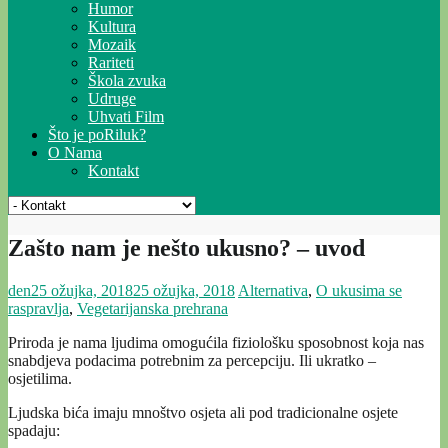
Humor
Kultura
Mozaik
Rariteti
Škola zvuka
Udruge
Uhvati Film
Što je poRiluk?
O Nama
Kontakt
Zašto nam je nešto ukusno? – uvod
den
25 ožujka, 2018
25 ožujka, 2018
Alternativa
,
O ukusima se
raspravlja
,
Vegetarijanska prehrana
Priroda je nama ljudima omogućila fiziološku sposobnost koja nas
snabdjeva podacima potrebnim za percepciju. Ili ukratko –
osjetilima.
Ljudska bića imaju mnoštvo osjeta ali pod tradicionalne osjete
spadaju: