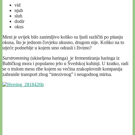
vid
njuh
sluh
dodir
okus
Meni je uvijek bilo zanimljivo koliko su ljudi različiti po pitanju
okusa, što je jednom čovjeku ukusno, drugom nije. Koliko na to
utjeće podneblje u kojem smo odrasli i živimo?
Surstromming
(ukiseljena haringa) je fermentiranja haringa iz
Baltičkog mora i popularno jelo u Švedskoj kuhinji. U kratko, radi
se o trulom mesu ribe kojem su većina zrakoplovnih kompanija
zabranile transport zbog “intezivnog” i neugodnog mirisa.