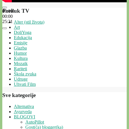
Poriluk TV
00:00
00:00
25:21
Alter (stil života)
Art
DoliYoga
Edukacija
Emisije
Glazba
Humor
Kultura
Mozaik
Rariteti
Škola zvuka
Udruge
Uhvati Film
Sve kategorije
Alternativa
Ayurveda
BLOGOVI
AutoPillot
Gost(ća) blogger(ka)