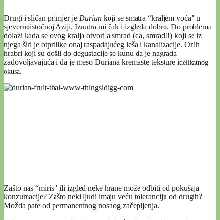
Drugi i sličan primjer je
Durian
koji se smatra “kraljem voća” u
sjevernoistočnoj Aziji. Iznutra mi čak i izgleda dobro. Do problema
dolazi kada se ovog kralja otvori a smrad (da, smrad!!) koji se iz
njega širi je otprilike onaj raspadajućeg leša i kanalizacije. Onih
hrabri koji su došli do degustacije se kunu da je nagrada
zadovoljavajuća i da je meso Duriana kremaste teksture i
delikatnog
okusa.
Zašto nas “miris” ili izgled neke hrane može odbiti od pokušaja
konzumacije? Zašto neki ljudi imaju veću toleranciju od drugih?
Možda pate od permanentnog nosnog začepljenja.