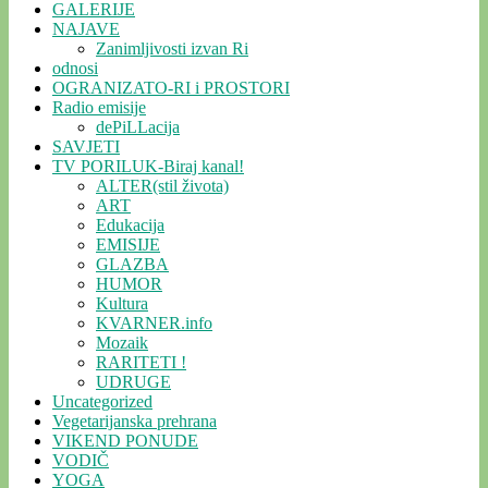
GALERIJE
NAJAVE
Zanimljivosti izvan Ri
odnosi
OGRANIZATO-RI i PROSTORI
Radio emisije
dePiLLacija
SAVJETI
TV PORILUK-Biraj kanal!
ALTER(stil života)
ART
Edukacija
EMISIJE
GLAZBA
HUMOR
Kultura
KVARNER.info
Mozaik
RARITETI !
UDRUGE
Uncategorized
Vegetarijanska prehrana
VIKEND PONUDE
VODIČ
YOGA