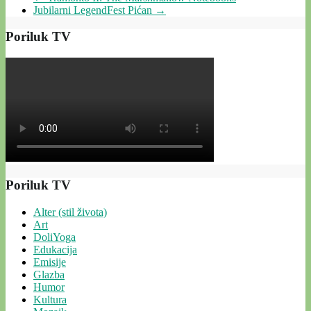
Jubilarni LegendFest Pićan
→
Poriluk TV
Poriluk TV
Alter (stil života)
Art
DoliYoga
Edukacija
Emisije
Glazba
Humor
Kultura