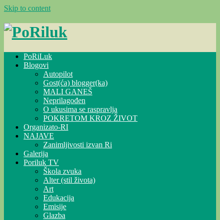
Skip to content
PoRiLuk
Blogovi
Autopilot
Gost(ća) blogger(ka)
MALI GANEŠ
Neprilagođen
O ukusima se raspravlja
POKRETOM KROZ ŽIVOT
Organizato-RI
NAJAVE
Zanimljivosti izvan Ri
Galerija
Poriluk TV
Škola zvuka
Alter (stil života)
Art
Edukacija
Emisije
Glazba