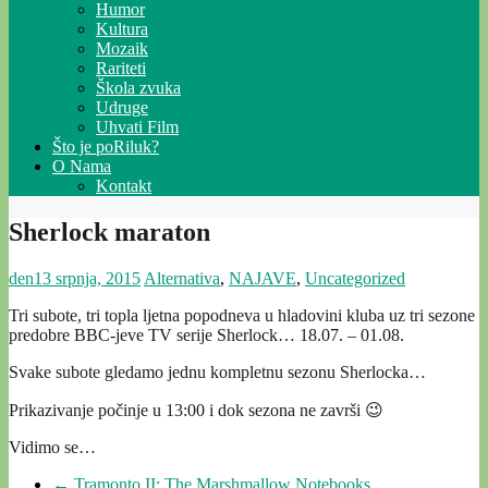
Humor
Kultura
Mozaik
Rariteti
Škola zvuka
Udruge
Uhvati Film
Što je poRiluk?
O Nama
Kontakt
Sherlock maraton
den
13 srpnja, 2015
Alternativa
,
NAJAVE
,
Uncategorized
Tri subote, tri topla ljetna popodneva u hladovini kluba uz tri sezone
predobre BBC-jeve TV serije Sherlock… 18.07. – 01.08.
Svake subote gledamo jednu kompletnu sezonu Sherlocka…
Prikazivanje počinje u 13:00 i dok sezona ne završi 😉
Vidimo se…
←
Tramonto II: The Marshmallow Notebooks