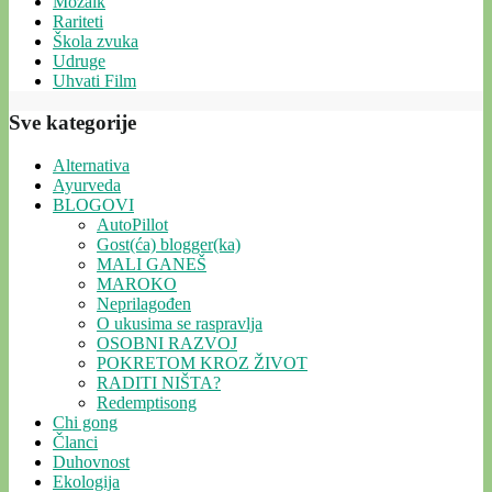
Mozaik
Rariteti
Škola zvuka
Udruge
Uhvati Film
Sve kategorije
Alternativa
Ayurveda
BLOGOVI
AutoPillot
Gost(ća) blogger(ka)
MALI GANEŠ
MAROKO
Neprilagođen
O ukusima se raspravlja
OSOBNI RAZVOJ
POKRETOM KROZ ŽIVOT
RADITI NIŠTA?
Redemptisong
Chi gong
Članci
Duhovnost
Ekologija