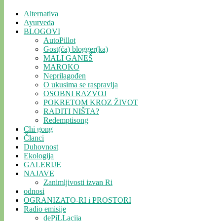
Alternativa
Ayurveda
BLOGOVI
AutoPillot
Gost(ća) blogger(ka)
MALI GANEŠ
MAROKO
Neprilagođen
O ukusima se raspravlja
OSOBNI RAZVOJ
POKRETOM KROZ ŽIVOT
RADITI NIŠTA?
Redemptisong
Chi gong
Članci
Duhovnost
Ekologija
GALERIJE
NAJAVE
Zanimljivosti izvan Ri
odnosi
OGRANIZATO-RI i PROSTORI
Radio emisije
dePiLLacija