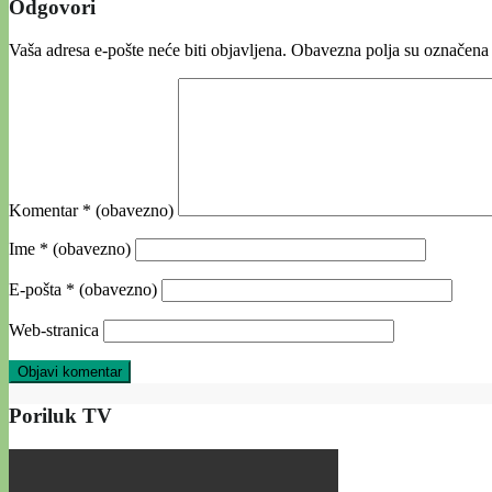
Odgovori
Vaša adresa e-pošte neće biti objavljena.
Obavezna polja su označena
Komentar
* (obavezno)
Ime
* (obavezno)
E-pošta
* (obavezno)
Web-stranica
Poriluk TV