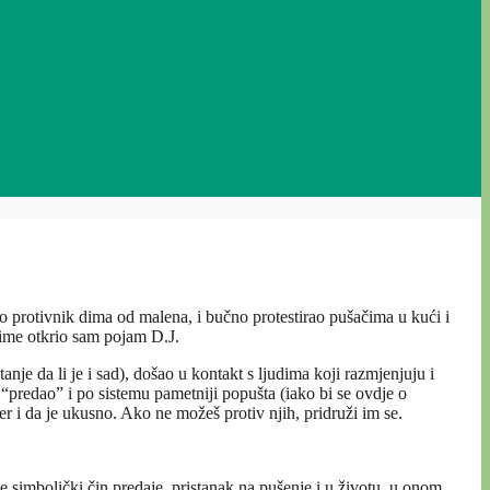
bio protivnik dima od malena, i bučno protestirao pušačima u kući i
time otkrio sam pojam D.J.
nje da li je i sad), došao u kontakt s ljudima koji razmjenjuju i
predao” i po sistemu pametniji popušta (iako bi se ovdje o
jer i da je ukusno. Ako ne možeš protiv njih, pridruži im se.
e simbolički čin predaje, pristanak na pušenje i u životu, u onom