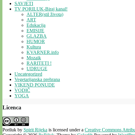
SAVJETI
TV PORILUK-Biraj kanal!
ALTER(stil života)
ART
Edukacija
EMISIJE
GLAZBA
HUMOR
Kultura
KVARNER.info
Mozaik
RARITETI !
UDRUGE
Uncategorized
Vegetarijanska prehrana
VIKEND PONUDE
VODIČ
YOGA
Licenca
Poriluk
by
Spirit Rijeka
is licensed under a
Creative Commons Attribut