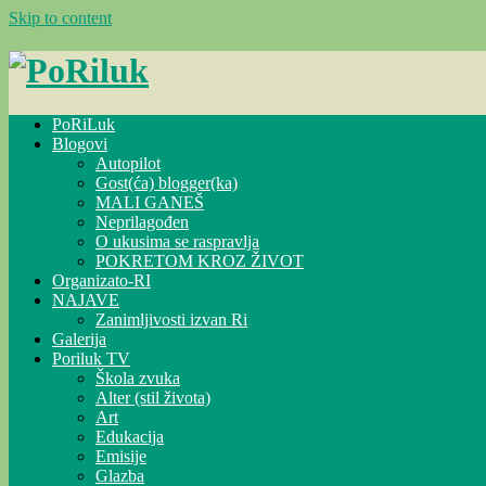
Skip to content
PoRiLuk
Blogovi
Autopilot
Gost(ća) blogger(ka)
MALI GANEŠ
Neprilagođen
O ukusima se raspravlja
POKRETOM KROZ ŽIVOT
Organizato-RI
NAJAVE
Zanimljivosti izvan Ri
Galerija
Poriluk TV
Škola zvuka
Alter (stil života)
Art
Edukacija
Emisije
Glazba