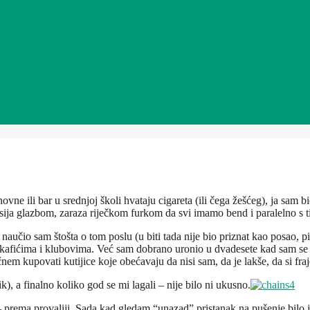
vne ili bar u srednjoj školi hvataju cigareta (ili čega žešćeg), ja sam 
sija glazbom, zaraza riječkom furkom da svi imamo bend i paralelno s 
čio sam štošta o tom poslu (u biti tada nije bio priznat kao posao, pita
 kafićima i klubovima. Već sam dobrano uronio u dvadesete kad sam se “
čnem kupovati kutijice koje obećavaju da nisi sam, da je lakše, da si fra
ik), a finalno koliko god se mi lagali – nije bilo ni ukusno.
– prema provaliji. Sada kad gledam “unazad” pristanak na pušenje bilo j