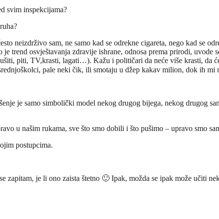
red svim inspekcijama?
kruha?
 često neizdrživo sam, ne samo kad se odrekne cigareta, nego kad se odre
no je trend osvještavanja zdravije ishrane, odnosa prema prirodi, uvode 
i, piti, TV,krasti, lagati…). Kažu i političari da neće više krasti, da
rednjoškolci, pale neki čik, ili smotaju u džep kakav milion, dok ih mi
ušenje je samo simbolički model nekog drugog bijega, nekog drugog samou
avo u našim rukama, sve što smo dobili i što pušimo – upravo smo sami
vojim postupcima.
 zapitam, je li ono zaista štetno 🙂 Ipak, možda se ipak može učiti nek