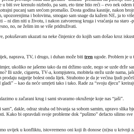
je u biti sve krenulo nizbrdo, pa sam, eto time htio reći – evo nek odem
otrajni pucanj sam srećom promašio. Dosta godina kasnije, nakon brojn
nim, upozorenjima i bolovima, smogao sam snage da kažem NE, ja to više
ti – ni dim niti u životu, i nakon zatvorenog kruga i vraćanja na staro -
esno, no, ne želim im se više pridruživati.
e, pokušavam ukazati na neke činjenice do kojih sam došao kroz iskus
lijek, naprava, TV, i drugo, i duhan može biti
tren
ugode. Problem je u 
mjer, ukoliko ne jašemo tako da mi držimo uzde, nego se uzde drže same
mo? Ili uzde, cigareta, TV-a, kompjutera, mobitela stežu uzde nama, jašu 
m prodaju najprije bolest onda lijek. Strahotno je da je većina ljudi počela
adi” – kao da neće umrjeti tako i tako. Rade za “svoju djecu” kreirajući
 ulazimo u začarani krug i sami stvaramo okruženje koje nas “jaši”.
isi sam”, dakle, odraz straha od bivanja sa sobom samim, upravo slika bj
vnosti. Kako bi opravdali svoje probleme dok “pušimo” defacto silimo sve
o uvijek u konfliktu, istovremeno oni koji ih donose (ni)su u krivnji z