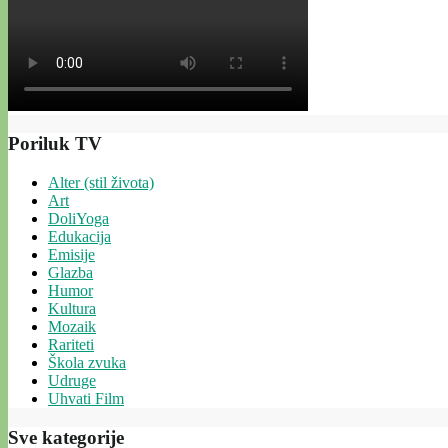
Poriluk TV
Alter (stil života)
Art
DoliYoga
Edukacija
Emisije
Glazba
Humor
Kultura
Mozaik
Rariteti
Škola zvuka
Udruge
Uhvati Film
Sve kategorije