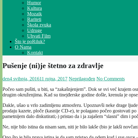
Humor
Kultura
Mozaik
Rariteti
Škola zvuka
Udruge
Uhvati Film
Što je poRiluk?
O Nama
Kontakt
Pušenje (ni)je štetno za zdravlje
den
4 svibnja, 2016
11 rujna, 2017
Neprilagođen
No Comments
Počeo sam pušiti, u biti, sa “zakašnjenjem”. Dok se svi već krajem osno
drugim okruženjima. Kad su tinejđerske godine došle, krenula je opse
Dakle, ušao u vrlo zadimljenu atmosferu. Upoznavši neke drage ljude nau
prodaju kazete, ploče (kasnije CD-e), te polagano počeo gostovati po
pametnijem dalo diskutirati;-) pristao da i ja zajašem “slasni” dim i po
Ne, nije bilo istina da nisam sam, niti je bilo lakše (bio je lakši novčan
Ono što je bila prava istina je da sam pristao da odem kud i sve ovce 