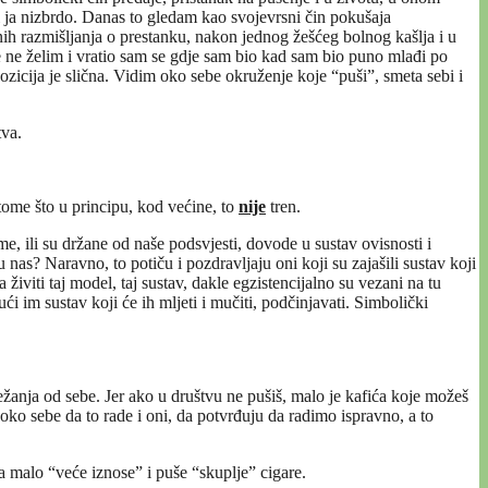
 i ja nizbrdo. Danas to gledam kao svojevrsni čin pokušaja
ih razmišljanja o prestanku, nakon jednog žešćeg bolnog kašlja i u
 ne želim i vratio sam se gdje sam bio kad sam bio puno mlađi po
pozicija je slična. Vidim oko sebe okruženje koje “puši”, smeta sebi i
tva.
tome što u principu, kod većine, to
nije
tren.
, ili su držane od naše podsvjesti, dovode u sustav ovisnosti i
nas? Naravno, to potiču i pozdravljaju oni koji su zajašili sustav koji
 živiti taj model, taj sustav, dakle egzistencijalno su vezani na tu
 im sustav koji će ih mljeti i mučiti, podčinjavati. Simbolički
ežanja od sebe. Jer ako u društvu ne pušiš, malo je kafića koje možeš
 oko sebe da to rade i oni, da potvrđuju da radimo ispravno, a to
a malo “veće iznose” i puše “skuplje” cigare.