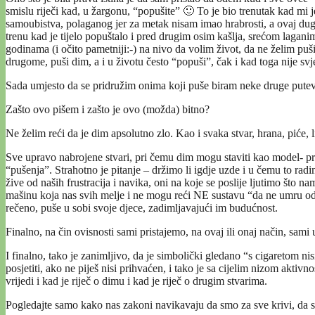
smislu riječi kad, u žargonu, “popušite” 🙂 To je bio trenutak kad mi 
samoubistva, polaganog jer za metak nisam imao hrabrosti, a ovaj dug
trenu kad je tijelo popuštalo i pred drugim osim kašlja, srećom laga
godinama (i očito pametniji:-) na nivo da volim život, da ne želim puši
drugome, puši dim, a i u životu često “popuši”, čak i kad toga nije svj
Sada umjesto da se pridružim onima koji puše biram neke druge putev
Zašto ovo pišem i zašto je ovo (možda) bitno?
Ne želim reći da je dim apsolutno zlo. Kao i svaka stvar, hrana, piće, 
Sve upravo nabrojene stvari, pri čemu dim mogu staviti kao model- pri
“pušenja”. Strahotno je pitanje – držimo li igdje uzde i u čemu to radi
žive od naših frustracija i navika, oni na koje se poslije ljutimo što na
mašinu koja nas svih melje i ne mogu reći NE sustavu “da ne umru od gl
rečeno, puše u sobi svoje djece, zadimljavajući im budućnost.
Finalno, na čin ovisnosti sami pristajemo, na ovaj ili onaj način, sami
I finalno, tako je zanimljivo, da je simbolički gledano “s cigaretom n
posjetiti, ako ne piješ nisi prihvaćen, i tako je sa cijelim nizom akti
vrijedi i kad je riječ o dimu i kad je riječ o drugim stvarima.
Pogledajte samo kako nas zakoni navikavaju da smo za sve krivi, da sm