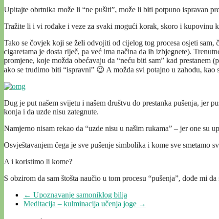
Upitajte obrtnika može li “ne pušiti”, može li biti potpuno ispravan p
Tražite li i vi rođake i veze za svaki mogući korak, skoro i kupovinu 
Tako se čovjek koji se želi odvojiti od cijelog tog procesa osjeti sam,
cigaretama je dosta riječ, pa već ima načina da ih izbjegnete). Trenut
promjene, koje možda obećavaju da “neću biti sam” kad prestanem (pušit
ako se trudimo biti “ispravni” 😉 A možda svi potajno u zahodu, kao s
Dug je put našem svijetu i našem društvu do prestanka pušenja, jer p
konja i da uzde nisu zategnute.
Namjerno nisam rekao da “uzde nisu u našim rukama” – jer one su upr
Osvještavanjem čega je sve pušenje simbolika i kome sve smetamo s
A i koristimo li kome?
S obzirom da sam štošta naučio u tom procesu “pušenja”, dođe mi da se
←
Upoznavanje samoniklog bilja
Meditacija – kulminacija učenja joge
→