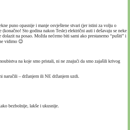
kne puno opasnije i manje osvještene stvari (jer istini za volju o
se (konačno! Sto godina nakon Tesle) električni auti i dešavaju se neke
 će dolazit na posao. Možda nećemo biti sami ako prestanemo “pušiti” i
 ne vidimo 😉
bistva na koje smo pristali, ni ne znajući da smo zajašili krivog
 naručili – držanjem ili NE držanjem uzdi.
ako bezbolnije, lakše i ukusnije.