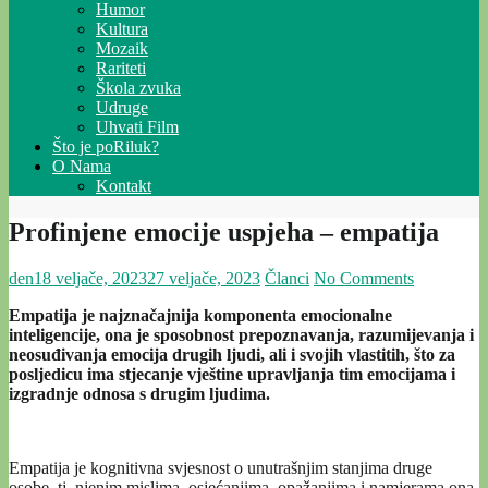
Humor
Kultura
Mozaik
Rariteti
Škola zvuka
Udruge
Uhvati Film
Što je poRiluk?
O Nama
Kontakt
Profinjene emocije uspjeha – empatija
den
18 veljače, 2023
27 veljače, 2023
Članci
No Comments
Empatija je najznačajnija komponenta emocionalne
inteligencije, ona je sposobnost prepoznavanja, razumijevanja i
neosuđivanja emocija drugih ljudi, ali i svojih vlastitih, što za
posljedicu ima stjecanje vještine upravljanja tim emocijama i
izgradnje odnosa s drugim ljudima.
Empatija je kognitivna svjesnost o unutrašnjim stanjima druge
osobe, tj. njenim mislima, osjećanjima, opažanjima i namjerama ona