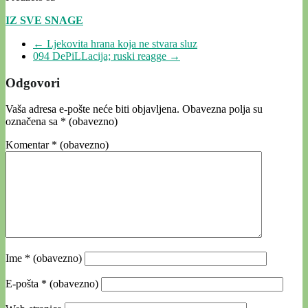
IZ SVE SNAGE
←
Ljekovita hrana koja ne stvara sluz
094 DePiLLacija; ruski reagge
→
Odgovori
Vaša adresa e-pošte neće biti objavljena.
Obavezna polja su
označena sa
* (obavezno)
Komentar
* (obavezno)
Ime
* (obavezno)
E-pošta
* (obavezno)