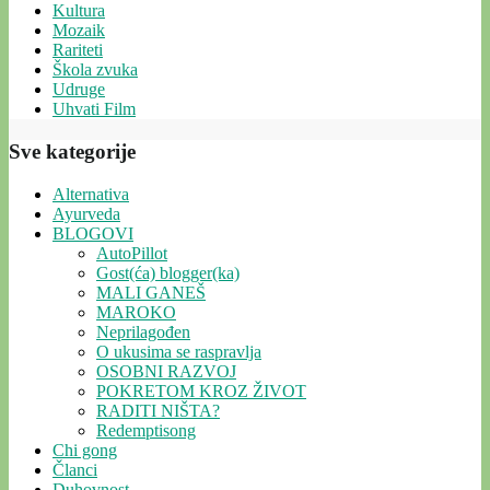
Kultura
Mozaik
Rariteti
Škola zvuka
Udruge
Uhvati Film
Sve kategorije
Alternativa
Ayurveda
BLOGOVI
AutoPillot
Gost(ća) blogger(ka)
MALI GANEŠ
MAROKO
Neprilagođen
O ukusima se raspravlja
OSOBNI RAZVOJ
POKRETOM KROZ ŽIVOT
RADITI NIŠTA?
Redemptisong
Chi gong
Članci
Duhovnost