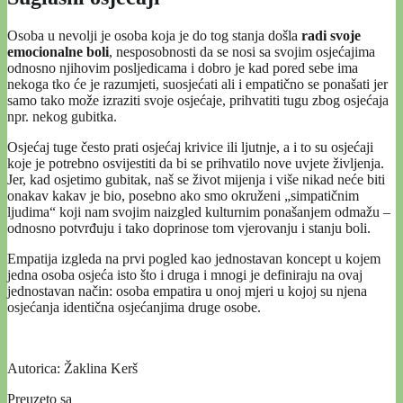
Osoba u nevolji je osoba koja je do tog stanja došla
radi svoje
emocionalne boli
, nesposobnosti da se nosi sa svojim osjećajima
odnosno njihovim posljedicama i dobro je kad pored sebe ima
nekoga tko će je razumjeti, suosjećati ali i empatično se ponašati jer
samo tako može izraziti svoje osjećaje, prihvatiti tugu zbog osjećaja
npr. nekog gubitka.
Osjećaj tuge često prati osjećaj krivice ili ljutnje, a i to su osjećaji
koje je potrebno osvijestiti da bi se prihvatilo nove uvjete življenja.
Jer, kad osjetimo gubitak, naš se život mijenja i više nikad neće biti
onakav kakav je bio, posebno ako smo okruženi „simpatičnim
ljudima“ koji nam svojim naizgled kulturnim ponašanjem odmažu –
odnosno potvrđuju i tako doprinose tom vjerovanju i stanju boli.
Empatija izgleda na prvi pogled kao jednostavan koncept u kojem
jedna osoba osjeća isto što i druga i mnogi je definiraju na ovaj
jednostavan način: osoba empatira u onoj mjeri u kojoj su njena
osjećanja identična osjećanjima druge osobe.
Autorica: Žaklina Kerš
Preuzeto sa