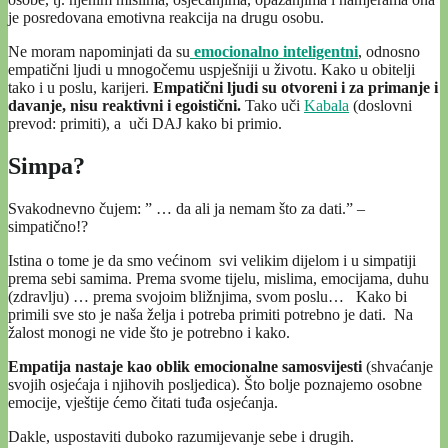
je posredovana emotivna reakcija na drugu osobu.
Ne moram napominjati da su
emocionalno inteligentni
, odnosno
empatični ljudi u mnogočemu uspješniji u životu. Kako u obitelji
tako i u poslu, karijeri.
Empatični ljudi su otvoreni i za primanje i
davanje, nisu reaktivni i egoistični.
Tako uči
Kabala
(doslovni
prevod: primiti), a uči DAJ kako bi primio.
Simpa?
Svakodnevno čujem: ” … da ali ja nemam što za dati.” –
simpatično!?
Istina o tome je da smo većinom svi velikim dijelom i u simpatiji
prema sebi samima. Prema svome tijelu, mislima, emocijama, duhu
(zdravlju) … prema svojoim bližnjima, svom poslu… Kako bi
primili sve sto je naša želja i potreba primiti potrebno je dati. Na
žalost monogi ne vide što je potrebno i kako.
Empatija nastaje kao oblik emocionalne samosvijesti
(shvaćanje
svojih osjećaja i njihovih posljedica). Što bolje poznajemo osobne
emocije, vještije ćemo čitati tuđa osjećanja.
Dakle, uspostaviti duboko razumijevanje sebe i drugih.