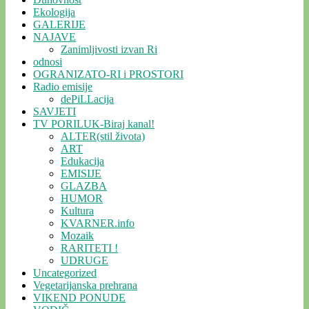
Ekologija
GALERIJE
NAJAVE
Zanimljivosti izvan Ri
odnosi
OGRANIZATO-RI i PROSTORI
Radio emisije
dePiLLacija
SAVJETI
TV PORILUK-Biraj kanal!
ALTER(stil života)
ART
Edukacija
EMISIJE
GLAZBA
HUMOR
Kultura
KVARNER.info
Mozaik
RARITETI !
UDRUGE
Uncategorized
Vegetarijanska prehrana
VIKEND PONUDE