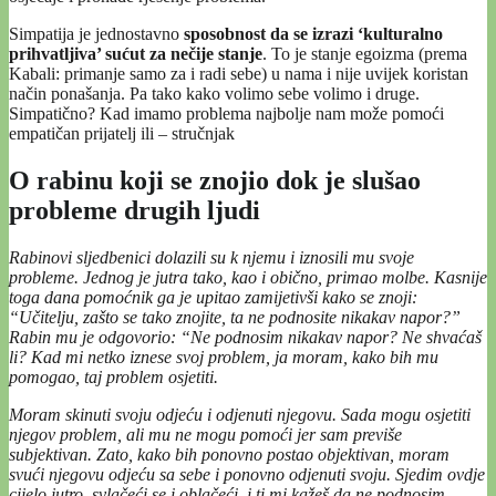
Simpatija je jednostavno
sposobnost da se izrazi ‘kulturalno
prihvatljiva’ sućut za nečije stanje
. To je stanje egoizma (prema
Kabali: primanje samo za i radi sebe) u nama i nije uvijek koristan
način ponašanja. Pa tako kako volimo sebe volimo i druge.
Simpatično? Kad imamo problema najbolje nam može pomoći
empatičan prijatelj ili – stručnjak
O rabinu koji se znojio dok je slušao
probleme drugih ljudi
Rabinovi sljedbenici dolazili su k njemu i iznosili mu svoje
probleme. Jednog je jutra tako, kao i obično, primao molbe. Kasnije
toga dana pomoćnik ga je upitao zamijetivši kako se znoji:
“Učitelju, zašto se tako znojite, ta ne podnosite nikakav napor?”
Rabin mu je odgovorio: “Ne podnosim nikakav napor? Ne shvaćaš
li? Kad mi netko iznese svoj problem, ja moram, kako bih mu
pomogao, taj problem osjetiti.
Moram skinuti svoju odjeću i odjenuti njegovu. Sada mogu osjetiti
njegov problem, ali mu ne mogu pomoći jer sam previše
subjektivan. Zato, kako bih ponovno postao objektivan, moram
svući njegovu odjeću sa sebe i ponovno odjenuti svoju. Sjedim ovdje
cijelo jutro, svlačeći se i oblačeći, i ti mi kažeš da ne podnosim