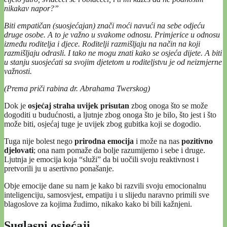
nikakav napor?”
Biti empatičan (suosjećajan) znači moći navući na sebe odjeću
druge osobe. A to je važno u svakome odnosu. Primjerice u odnosu
između roditelja i djece. Roditelji razmišljaju na način na koji
razmišljaju odrasli. I tako ne mogu znati kako se osjeća dijete. A biti
u stanju suosjećati sa svojim djetetom u roditeljstvu je od neizmjerne
važnosti.
(Prema priči rabina dr. Abrahama Twerskog)
Dok je
osjećaj straha uvijek prisutan
zbog onoga što se može
dogoditi u budućnosti, a ljutnje zbog onoga što je bilo, što jest i što
može biti, osjećaj tuge je uvijek zbog gubitka koji se dogodio.
Tuga nije bolest nego
prirodna emocija
i može na nas
pozitivno
djelovati
; ona nam pomaže da bolje razumijemo i sebe i druge.
Ljutnja je emocija koja “služi” da bi uočili svoju reaktivnost i
pretvorili ju u asertivno ponašanje.
Obje emocije dane su nam je kako bi razvili svoju emocionalnu
inteligenciju, samosvjest, empatiju i u slijedu naravno primili sve
blagoslove za kojima žudimo, nikako kako bi bili kažnjeni.
Suglasni osjećaji