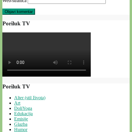
Web-stranica
Poriluk TV
Poriluk TV
Alter (stil života)
Art
DoliYoga
Edukacija
Emisije
Glazba
Humor