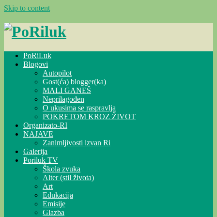
Skip to content
PoRiLuk
Blogovi
Autopilot
Gost(ća) blogger(ka)
MALI GANEŠ
Neprilagođen
O ukusima se raspravlja
POKRETOM KROZ ŽIVOT
Organizato-RI
NAJAVE
Zanimljivosti izvan Ri
Galerija
Poriluk TV
Škola zvuka
Alter (stil života)
Art
Edukacija
Emisije
Glazba