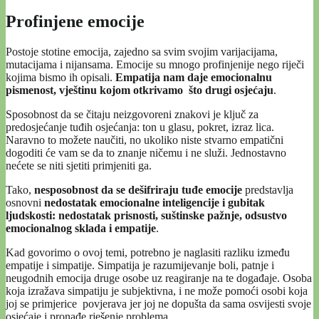
Profinjene emocije
Postoje stotine emocija, zajedno sa svim svojim varijacijama,
mutacijama i nijansama. Emocije su mnogo profinjenije nego riječi
kojima bismo ih opisali.
Empatija nam daje emocionalnu
pismenost, vještinu kojom otkrivamo što drugi osjećaju
.
Sposobnost da se čitaju neizgovoreni znakovi je ključ za
predosjećanje tuđih osjećanja: ton u glasu, pokret, izraz lica.
Naravno to možete naučiti, no ukoliko niste stvarno empatični
dogoditi će vam se da to znanje ničemu i ne služi. Jednostavno
nećete se niti sjetiti primjeniti ga.
Tako,
nesposobnost
da se
dešifriraju tuđe emocije
predstavlja
osnovni
nedostatak emocionalne inteligencije i gubitak
ljudskosti: nedostatak prisnosti, suštinske pažnje, odsustvo
emocionalnog sklada i empatije
.
Kad govorimo o ovoj temi, potrebno je naglasiti razliku između
empatije i simpatije. Simpatija je razumijevanje boli, patnje i
neugodnih emocija druge osobe uz reagiranje na te događaje. Osoba
koja izražava simpatiju je subjektivna, i ne može pomoći osobi koja
joj se primjerice povjerava jer joj ne dopušta da sama osvijesti svoje
osjećaje i pronađe rješenje problema.