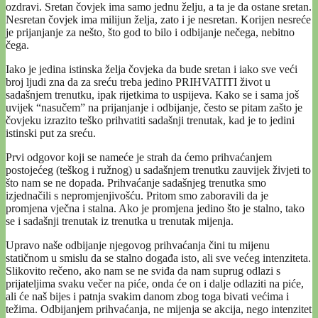
ozdravi. Sretan čovjek ima samo jednu želju, a ta je da ostane sretan.
Nesretan čovjek ima milijun želja, zato i je nesretan. Korijen nesreće
je prijanjanje za nešto, što god to bilo i odbijanje nečega, nebitno
čega.
Iako je jedina istinska želja čovjeka da bude sretan i iako sve veći
broj ljudi zna da za sreću treba jedino PRIHVATITI život u
sadašnjem trenutku, ipak rijetkima to uspijeva. Kako se i sama još
uvijek “nasučem” na prijanjanje i odbijanje, često se pitam zašto je
čovjeku izrazito teško prihvatiti sadašnji trenutak, kad je to jedini
istinski put za sreću.
Prvi odgovor koji se nameće je strah da ćemo prihvaćanjem
postojećeg (teškog i ružnog) u sadašnjem trenutku zauvijek živjeti to
što nam se ne dopada. Prihvaćanje sadašnjeg trenutka smo
izjednačili s nepromjenjivošću. Pritom smo zaboravili da je
promjena vječna i stalna. Ako je promjena jedino što je stalno, tako
se i sadašnji trenutak iz trenutka u trenutak mijenja.
Upravo naše odbijanje njegovog prihvaćanja čini tu mijenu
statičnom u smislu da se stalno događa isto, ali sve većeg intenziteta.
Slikovito rečeno, ako nam se ne sviđa da nam suprug odlazi s
prijateljima svaku večer na piće, onda će on i dalje odlaziti na piće,
ali će naš bijes i patnja svakim danom zbog toga bivati većima i
težima. Odbijanjem prihvaćanja, ne mijenja se akcija, nego intenzitet