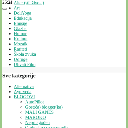
25:21
Alter (stil života)
Art
DoliYoga
Edukacija
Emisije
Glazba
Humor
Kultura
Mozaik
Rariteti
Škola zvuka
Udruge
Uhvati Film
Sve kategorije
Alternativa
Ayurveda
BLOGOVI
AutoPillot
Gost(ća) blogger(ka)
MALI GANEŠ
MAROKO
Neprilagođen
O ukusima se raspravlja