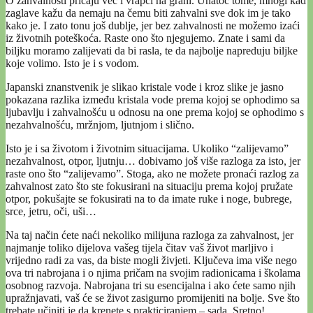
O zahvalnosti pričaju već i vrapci na grani. Unatoč tome, mnogi kad
zaglave kažu da nemaju na čemu biti zahvalni sve dok im je tako
kako je. I zato tonu još dublje, jer bez zahvalnosti ne možemo izaći
iz životnih poteškoća. Raste ono što njegujemo. Znate i sami da
biljku moramo zalijevati da bi rasla, te da najbolje napreduju biljke
koje volimo. Isto je i s vodom.
Japanski znanstvenik je slikao kristale vode i kroz slike je jasno
pokazana razlika između kristala vode prema kojoj se ophodimo sa
ljubavlju i zahvalnošću u odnosu na one prema kojoj se ophodimo s
nezahvalnošću, mržnjom, ljutnjom i slično.
Isto je i sa životom i životnim situacijama. Ukoliko “zalijevamo”
nezahvalnost, otpor, ljutnju… dobivamo još više razloga za isto, jer
raste ono što “zalijevamo”. Stoga, ako ne možete pronaći razlog za
zahvalnost zato što ste fokusirani na situaciju prema kojoj pružate
otpor, pokušajte se fokusirati na to da imate ruke i noge, bubrege,
srce, jetru, oči, uši…
Na taj način ćete naći nekoliko milijuna razloga za zahvalnost, jer
najmanje toliko dijelova vašeg tijela čitav vaš život marljivo i
vrijedno radi za vas, da biste mogli živjeti. Ključeva ima više nego
ova tri nabrojana i o njima pričam na svojim radionicama i školama
osobnog razvoja. Nabrojana tri su esencijalna i ako ćete samo njih
upražnjavati, vaš će se život zasigurno promijeniti na bolje. Sve što
trebate učiniti je da krenete s prakticiranjem – sada. Sretno!