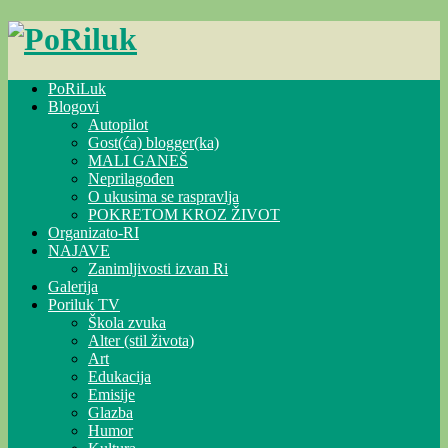
Skip
to
content
PoRiLuk
Blogovi
Autopilot
Gost(ća) blogger(ka)
MALI GANEŠ
Neprilagođen
O ukusima se raspravlja
POKRETOM KROZ ŽIVOT
Organizato-RI
NAJAVE
Zanimljivosti izvan Ri
Galerija
Poriluk TV
Škola zvuka
Alter (stil života)
Art
Edukacija
Emisije
Glazba
Humor