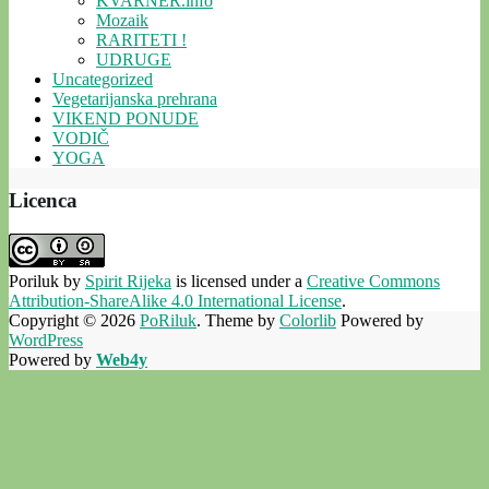
KVARNER.info
Mozaik
RARITETI !
UDRUGE
Uncategorized
Vegetarijanska prehrana
VIKEND PONUDE
VODIČ
YOGA
Licenca
Poriluk
by
Spirit Rijeka
is licensed under a
Creative Commons
Attribution-ShareAlike 4.0 International License
.
Copyright © 2026
PoRiluk
. Theme by
Colorlib
Powered by
WordPress
Powered by
Web4y