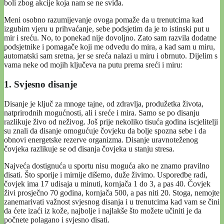
boli zbog akcije koja nam se ne sviđa.
Meni osobno razumijevanje ovoga pomaže da u trenutcima kad
izgubim vjeru u prihvaćanje, sebe podsjetim da je to istinski put u
mir i sreću. No, to ponekad nije dovoljno. Zato sam razvila dodatne
podsjetnike i pomagače koji me odvedu do mira, a kad sam u miru,
automatski sam sretna, jer se sreća nalazi u miru i obrnuto. Dijelim s
vama neke od mojih ključeva na putu prema sreći i miru:
1. Svjesno disanje
Disanje je ključ za mnoge tajne, od zdravlja, produžetka života,
natprirodnih mogućnosti, ali i sreće i mira. Samo se po disanju
razlikuje živo od neživog. Još prije nekoliko tisuća godina iscjelitelji
su znali da disanje omogućuje čovjeku da bolje spozna sebe i da
obnovi energetske rezerve organizma. Disanje uravnoteženog
čovjeka razlikuje se od disanja čovjeka u stanju stresa.
Najveća dostignuća u sportu nisu moguća ako ne znamo pravilno
disati. Što sporije i mirnije dišemo, duže živimo. Usporedbe radi,
čovjek ima 17 udisaja u minuti, kornjača 1 do 3, a pas 40. Čovjek
živi prosječno 70 godina, kornjača 500, a pas niti 20. Stoga, nemojte
zanemarivati važnost svjesnog disanja i u trenutcima kad vam se čini
da ćete izaći iz kože, najbolje i najlakše što možete učiniti je da
počnete polagano i svjesno disati.