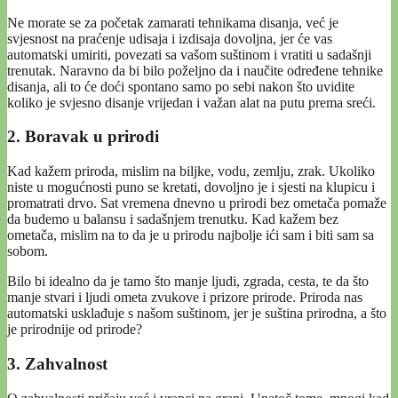
Ne morate se za početak zamarati tehnikama disanja, već je
svjesnost na praćenje udisaja i izdisaja dovoljna, jer će vas
automatski umiriti, povezati sa vašom suštinom i vratiti u sadašnji
trenutak. Naravno da bi bilo poželjno da i naučite određene tehnike
disanja, ali to će doći spontano samo po sebi nakon što uvidite
koliko je svjesno disanje vrijedan i važan alat na putu prema sreći.
2. Boravak u prirodi
Kad kažem priroda, mislim na biljke, vodu, zemlju, zrak. Ukoliko
niste u mogućnosti puno se kretati, dovoljno je i sjesti na klupicu i
promatrati drvo. Sat vremena dnevno u prirodi bez ometača pomaže
da budemo u balansu i sadašnjem trenutku. Kad kažem bez
ometača, mislim na to da je u prirodu najbolje ići sam i biti sam sa
sobom.
Bilo bi idealno da je tamo što manje ljudi, zgrada, cesta, te da što
manje stvari i ljudi ometa zvukove i prizore prirode. Priroda nas
automatski usklađuje s našom suštinom, jer je suština prirodna, a što
je prirodnije od prirode?
3. Zahvalnost