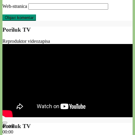
Web-stranica
Poriluk TV
Reproduktor videozapisa
Poriluk TV
00:00
00:00