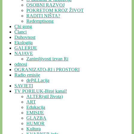
OSOBNI RAZVOJ
POKRETOM KROZ ŽIVOT
RADITI NIŠTA?
Redemptisong
Chi gong
Članci
Duhovnost
Ekologija
GALERIJE
NAJAVE
Zanimljivosti izvan Ri
odnosi
OGRANIZATO-RI i PROSTORI
Radio emisije
dePiLLacija
SAVJETI
TV PORILUK-Biraj kanal!
ALTER(stil života)
ART
Edukacija
EMISIJE
GLAZBA
HUMOR
Kultura