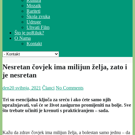
Kultura
Mozaik
Rariteti
Škola zvuka
Udruge
Uhvati Film
Što je poRiluk?
O Nama
Kontakt
Nesretan čovjek ima milijun želja, zato i
je nesretan
den
20 svibnja, 2021
Članci
No Comments
Tri su esencijalna ključa za sreću i ako ćete samo njih
upražnjavati, vaš će se život zasigurno promijeniti na bolje. Sve
što trebate učiniti je krenuti s prakticiranjem – sada.
Kažu da zdrav čovjek ima milijun želja, a bolestan samo jednu – da