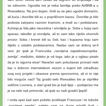
se odmorim. Ugostila me je neka familija preko AirBNB-a u
Rivesaltesu. Na prvi dojam, činili su se jako ugodni domaćini,
ali kuća i dvorište bili su u popriličnom kaosu. Dvorište je bilo
podosta zatrpano raznom kramom, a imali su i podstanare.
Kuhinja je bila jako neuredna i smrdjela je. Soba u kojoj sam
spavao, također je smrdjela, ali to sam lako riješio otvorivši
prozor. Soba i krevet bili su čisti, kao i kupaona koju sam
dijelio s ostalim podstanarima. Nadao sam se dobroj
wi-fi
vezi, jer ipak je Francuska „razvijena zapadnoeuropska
zemlja“, međutim, daleko je od toga, iako je u oglasu pisalo
da je to sigurna stvar! Navečer sam pokušavao pronaći neki
bar s dobrom internetskom vezom u kojem bih odrađivao
ovaj svoj projekt i obaveze prema sponzorima, ali ni to nije
bilo moguće naći! Taj gradić-selo Rivesaltes bio je otprilike
veličine Lovrana, a stari grad bio je baš lijep – podsjećao me
je na neki naš primorski, ali ipak su naši gradići ljepši!
I onda opet kad sam poželio proklinjati Francuze i te tobože
„razvijene zemlje“, naletio sam na dvoje mladih ljudi –