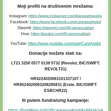
Moji profili na društvenim mrežama:
Instagram:
https://www.instagram.com/karasartravels/
Facebook:
https://www.facebook.com/careassphoto/
SteemIt:
https://steemit.com/@careassaktart
Hive:
https://peakd.com/@careassaktart
YouTube:
https://www.youtube.com/user/CareAssful
Donacije možete slati na:
LT21 3250 0577 0139 5732 (Revolut; BIC/SWIFT:
REVOLT21)
HR4224020063101337107 /
HR9524020063208285831 (Erste; BIC/SWIFT:
ESBCHR22)
Ili putem
fundraising
kampanje:
https://fundition.io/#!/@careassaktart/kv6b04cv6