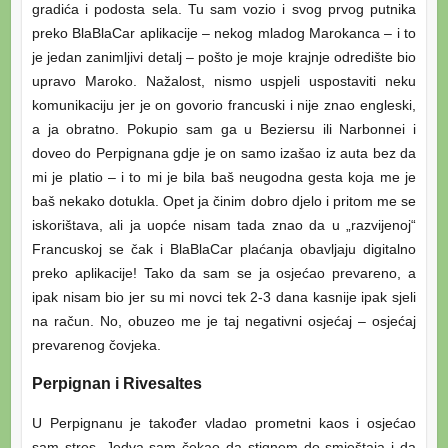
gradića i podosta sela. Tu sam vozio i svog prvog putnika
preko BlaBlaCar aplikacije – nekog mladog Marokanca – i to
je jedan zanimljivi detalj – pošto je moje krajnje odredište bio
upravo Maroko. Nažalost, nismo uspjeli uspostaviti neku
komunikaciju jer je on govorio francuski i nije znao engleski,
a ja obratno. Pokupio sam ga u Beziersu ili Narbonnei i
doveo do Perpignana gdje je on samo izašao iz auta bez da
mi je platio – i to mi je bila baš neugodna gesta koja me je
baš nekako dotukla. Opet ja činim dobro djelo i pritom me se
iskorištava, ali ja uopće nisam tada znao da u „razvijenoj“
Francuskoj se čak i BlaBlaCar plaćanja obavljaju digitalno
preko aplikacije! Tako da sam se ja osjećao prevareno, a
ipak nisam bio jer su mi novci tek 2-3 dana kasnije ipak sjeli
na račun. No, obuzeo me je taj negativni osjećaj – osjećaj
prevarenog čovjeka.
Perpignan i Rivesaltes
U Perpignanu je također vladao prometni kaos i osjećao
sam stres. Jedva sam čekao da stignem do smještaja i da