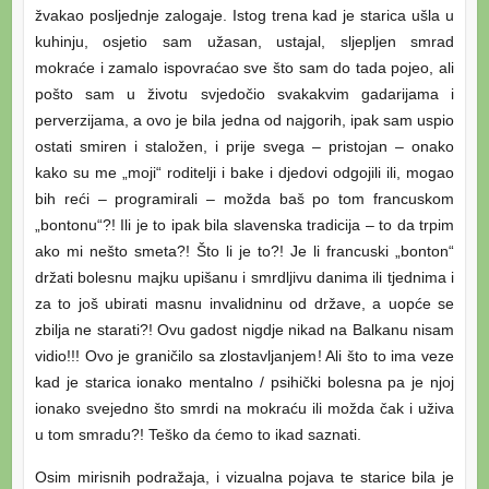
žvakao posljednje zalogaje. Istog trena kad je starica ušla u
kuhinju, osjetio sam užasan, ustajal, sljepljen smrad
mokraće i zamalo ispovraćao sve što sam do tada pojeo, ali
pošto sam u životu svjedočio svakakvim gadarijama i
perverzijama, a ovo je bila jedna od najgorih, ipak sam uspio
ostati smiren i staložen, i prije svega – pristojan – onako
kako su me „moji“ roditelji i bake i djedovi odgojili ili, mogao
bih reći – programirali – možda baš po tom francuskom
„bontonu“?! Ili je to ipak bila slavenska tradicija – to da trpim
ako mi nešto smeta?! Što li je to?! Je li francuski „bonton“
držati bolesnu majku upišanu i smrdljivu danima ili tjednima i
za to još ubirati masnu invalidninu od države, a uopće se
zbilja ne starati?! Ovu gadost nigdje nikad na Balkanu nisam
vidio!!! Ovo je graničilo sa zlostavljanjem! Ali što to ima veze
kad je starica ionako mentalno / psihički bolesna pa je njoj
ionako svejedno što smrdi na mokraću ili možda čak i uživa
u tom smradu?! Teško da ćemo to ikad saznati.
Osim mirisnih podražaja, i vizualna pojava te starice bila je