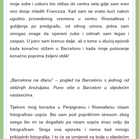
moje sobe i uskoro bio otišao do centra sela gdje sam sreo
ono dvoje mladih Francuza. Kad sam se vratio kući nakon
ugodno provedenog vremena u centru Rivesaltesa i
gubljenja po predgrađu, od silnog umora, jedva sam
smogao snage da operem zube i odmah sam legao i
zaspao. U jutro sam krenuo dalje, ali o tome u idućoj epizodi
kada konačno stižem u Barcelonu i kada moje putovanje
konačno poprima željeni oblik!
„
Barcelona na dlanu“ – pogled na Barcelonu s jednog od
obližnjih brežuljaka. Puno više o Barceloni u slijedećim
nastavcima.
Tijekom mog boravka u Perpignanu i Rivesaltesu nisam
fotografirao uopće. Bio sam pod popriličnim stresom zbog
svega što mi se događalo pa nisam uopće imao volju da
fotografiram. Stoga ova epizoda i nema baš mnogo
prikladnih fotografija. I to će se izmijeniti na bolje u slijedećim