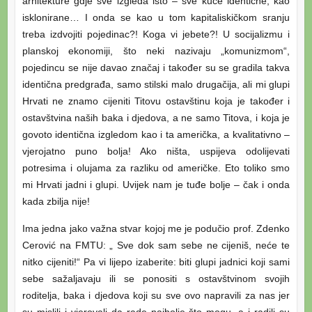
arhitekture gdje sve izgleda isto – sve kuće identične, kao
isklonirane… I onda se kao u tom kapitaliskičkom sranju
treba izdvojiti pojedinac?! Koga vi jebete?! U socijalizmu i
planskoj ekonomiji, što neki nazivaju „komunizmom“,
pojedincu se nije davao značaj i također su se gradila takva
identična predgrađa, samo stilski malo drugačija, ali mi glupi
Hrvati ne znamo cijeniti Titovu ostavštinu koja je također i
ostavštvina naših baka i djedova, a ne samo Titova, i koja je
govoto identična izgledom kao i ta američka, a kvalitativno –
vjerojatno puno bolja! Ako ništa, uspijeva odolijevati
potresima i olujama za razliku od američke. Eto toliko smo
mi Hrvati jadni i glupi. Uvijek nam je tuđe bolje – čak i onda
kada zbilja nije!
Ima jedna jako važna stvar kojoj me je podučio prof. Zdenko
Cerović na FMTU: „ Sve dok sam sebe ne cijeniš, neće te
nitko cijeniti!“ Pa vi lijepo izaberite: biti glupi jadnici koji sami
sebe sažaljavaju ili se ponositi s ostavštvinom svojih
roditelja, baka i djedova koji su sve ovo napravili za nas jer