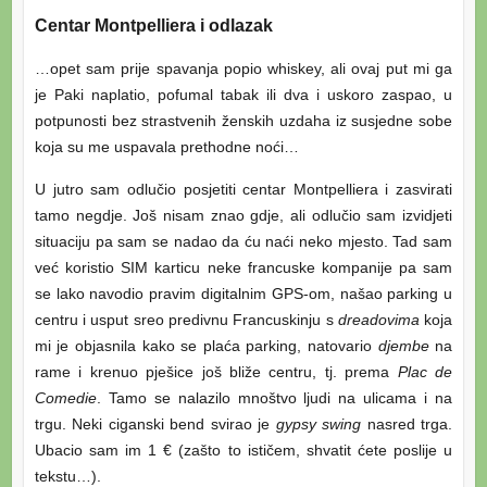
Centar Montpelliera i odlazak
…opet sam prije spavanja popio whiskey, ali ovaj put mi ga
je Paki naplatio, pofumal tabak ili dva i uskoro zaspao, u
potpunosti bez strastvenih ženskih uzdaha iz susjedne sobe
koja su me uspavala prethodne noći…
U jutro sam odlučio posjetiti centar Montpelliera i zasvirati
tamo negdje. Još nisam znao gdje, ali odlučio sam izvidjeti
situaciju pa sam se nadao da ću naći neko mjesto. Tad sam
već koristio SIM karticu neke francuske kompanije pa sam
se lako navodio pravim digitalnim GPS-om, našao parking u
centru i usput sreo predivnu Francuskinju s
dreadovima
koja
mi je objasnila kako se plaća parking, natovario
djembe
na
rame i krenuo pješice još bliže centru, tj. prema
Plac de
Comedie
. Tamo se nalazilo mnoštvo ljudi na ulicama i na
trgu. Neki ciganski bend svirao je
gypsy swing
nasred trga.
Ubacio sam im 1 € (zašto to ističem, shvatit ćete poslije u
tekstu…).