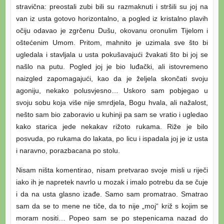
stravična: preostali zubi bili su razmaknuti i stršili su joj na
van iz usta gotovo horizontalno, a pogled iz kristalno plavih
očiju odavao je zgrčenu Dušu, okovanu oronulim Tijelom i
oštećenim Umom. Pritom, mahnito je uzimala sve što bi
ugledala i stavljala u usta pokušavajući žvakati što bi joj se
našlo na putu. Pogled joj je bio luđački, ali istovremeno
naizgled zapomagajući, kao da je željela skončati svoju
agoniju, nekako polusvjesno… Uskoro sam pobjegao u
svoju sobu koja više nije smrdjela, Bogu hvala, ali nažalost,
nešto sam bio zaboravio u kuhinji pa sam se vratio i ugledao
kako starica jede nekakav rižoto rukama. Riže je bilo
posvuda, po rukama do lakata, po licu i ispadala joj je iz usta
i naravno, porazbacana po stolu.
Nisam ništa komentirao, nisam pretvarao svoje misli u riječi
iako ih je napretek navrlo u mozak i imalo potrebu da se čuje
i da na usta glasno izađe. Samo sam promatrao. Smatrao
sam da se to mene ne tiče, da to nije „moj“ križ s kojim se
moram nositi… Popeo sam se po stepenicama nazad do