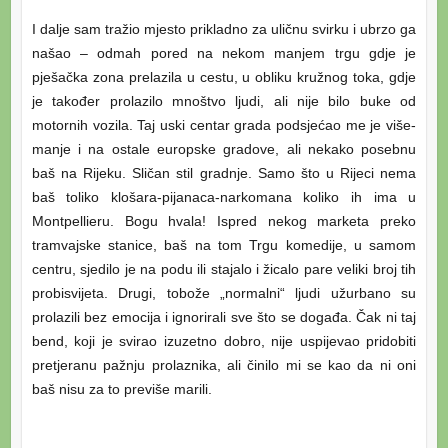
I dalje sam tražio mjesto prikladno za uličnu svirku i ubrzo ga
našao – odmah pored na nekom manjem trgu gdje je
pješačka zona prelazila u cestu, u obliku kružnog toka, gdje
je također prolazilo mnoštvo ljudi, ali nije bilo buke od
motornih vozila. Taj uski centar grada podsjećao me je više-
manje i na ostale europske gradove, ali nekako posebnu
baš na Rijeku. Sličan stil gradnje. Samo što u Rijeci nema
baš toliko klošara-pijanaca-narkomana koliko ih ima u
Montpellieru. Bogu hvala! Ispred nekog marketa preko
tramvajske stanice, baš na tom Trgu komedije, u samom
centru, sjedilo je na podu ili stajalo i žicalo pare veliki broj tih
probisvijeta. Drugi, tobože „normalni“ ljudi užurbano su
prolazili bez emocija i ignorirali sve što se događa. Čak ni taj
bend, koji je svirao izuzetno dobro, nije uspijevao pridobiti
pretjeranu pažnju prolaznika, ali činilo mi se kao da ni oni
baš nisu za to previše marili.