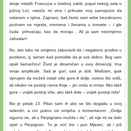
dvoje mladih Francuza u totalnoj zabiti, poput nekog sela u
južnoj Lici, natoče mi vina i prihvate moj samopoziv da
ostanem s njima. Zapravo, baš često sam sebe bezobrazno
pozivam na mjesta, vremena i ženama u krevete – i gle
čuda: prihvaćaju, kao da moraju… Ali ja sam neizmjerno
zahvalan!
No, isto tako ne smijemo zaboraviti da i negativno prodire u
pozitivno, tj. taman kad pomislite da je sve dobro, Bog vam
opali šamarčinu! Život je dinamičan u ovoj dimenziji. Ima
svoje amplitude. Sad je gori, sad je doli. Međutim, ipak
vjerujem da možeš ostati više gore ili dolje, ovisno što voliš,
ali nikako ne postoji ravna linija – jer onda si mrtav. Ako ideš
gore – uvijek postoji više; ako ideš dole – uvijek postoji niže!
Bio je petak 13. Pitao sam ih ako se što događa u ovoj
selendri, a oni puknu od smijeha s komentarom: „Ovdje
sigurno ne, ali u Perpignanu možda i da.“, ali nije mi se dalo
opet u Perpignan. Tu je noć bio i pun Mjesec, ali i još