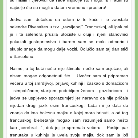
su mislili i vjerovali da rade najbolje što mogu, a i radili su
najbolje što su mogli u datom vremenu i prostoru!
Jedva sam dočekao da odem iz te kuće i te zaostale
selendre Rivesaltes u tzv. „razvijenoj“ Francuskoj, ali ipak mi
je i ta selendra pružila utočište u oluji i njeni stanovnici
pokazali gostoprimstvo i barem sam se malo odmorio i
skupio snage da mogu dalje voziti. Odlučio sam taj dan stići
u Barcelonu.
Naime, u toj kući nešto nije štimalo, nešto sam osjećao, ali
nisam mogao odgonetnuti što… Uvečer sam si pripremao
večeru u toj smrdljivoj, prljavoj kuhinji i časkao s domaćicom
– simpatičnom, starijom, podebljom ženom – gazdaricom – i
jedva se uspijevao sporazumjeti jer naravno da nije pričala
nijedan drugi jezik osim francuskog. Tada mi je dala do
znanja da ima bolesnu majku o kojoj mora brinuti, a od tog
francuskog blebetanja mogao sam razumijeti samo nešto
kao „cerebral…“, dok joj je spremala večeru… Poslije par
trenutaka u kuhinju je uvela svoju majku dok sam ja još