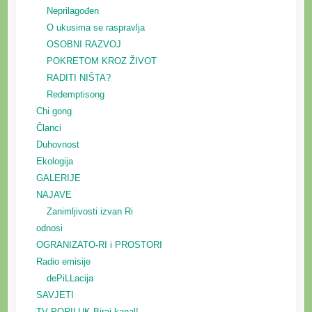
Neprilagođen
O ukusima se raspravlja
OSOBNI RAZVOJ
POKRETOM KROZ ŽIVOT
RADITI NIŠTA?
Redemptisong
Chi gong
Članci
Duhovnost
Ekologija
GALERIJE
NAJAVE
Zanimljivosti izvan Ri
odnosi
OGRANIZATO-RI i PROSTORI
Radio emisije
dePiLLacija
SAVJETI
TV PORILUK-Biraj kanal!