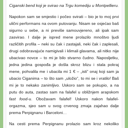
Ciganski bend koji je svirao na Trgu komediju u Montpellieru.
Napokon sam se smjestio i počeo svirati – bio je to moj prvi
ulični performans na ovom putovanju. Nisam se osjećao baš
sigurno u sebe, a ni previše samouvjereno, ali ipak sam
zasvirao. I dalje je ispred mene prolazilo mnoštvo ljudi
različitih profila – neki su čak i zastajali, neki čak i zaplesali,
drugi odobravajuće namigivali i klimali glavama, ali nitko nije
ubacivao novce – to mi je bilo stvarno čudno. Naposljetku,
jedna jedina gospođa je došla skroz blizu i stala pokraj
mene, pohvalila me i ubacila mi 1 € – „isti“ onaj koji sam ja
ubacio Ciganima – to što sam „uložio“, to mi se i vratilo! Baš
mi je to nekako zanimljivo. Uskoro sam se pokupio, a na
putu do auta, zastao sam na falafel u obližnjem arapskom
fast food
-u. Obožavam falafel! Uskoro nakon falafel-
orgazma, sjeo sam u svog crvenog zmaja zajahao dalje
prema Perpignanu i Barceloni…
Na cesti prema Perpignanu prolazio sam kroz nekoliko