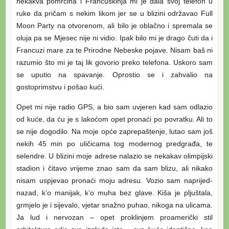
nekakva pomrčina i Francuskinja mi je dala svoj telefon u
ruke da pričam s nekim likom jer se u blizini održavao Full
Moon Party na otvorenom, ali bilo je oblačno i spremala se
oluja pa se Mjesec nije ni vidio. Ipak bilo mi je drago čuti da i
Francuzi mare za te Prirodne Nebeske pojave. Nisam baš ni
razumio što mi je taj lik govorio preko telefona. Uskoro sam
se uputio na spavanje. Oprostio se i zahvalio na
gostoprimstvu i pošao kući.
Opet mi nije radio GPS, a bio sam uvjeren kad sam odlazio
od kuće, da ću je s lakoćom opet pronaći po povratku. Ali to
se nije dogodilo. Na moje opće zaprepaštenje, lutao sam još
nekih 45 min po uličicama tog modernog predgrađa, te
selendre. U blizini moje adrese nalazio se nekakav olimpijski
stadion i čitavo vrijeme znao sam da sam blizu, ali nikako
nisam uspjevao pronaći moju adresu. Vozio sam naprijed-
nazad, k’o manijak, k’o muha bez glave. Kiša je pljuštala,
grmjelo je i sijevalo, vjetar snažno puhao, nikoga na ulicama.
Ja lud i nervozan – opet proklinjem proamerički stil