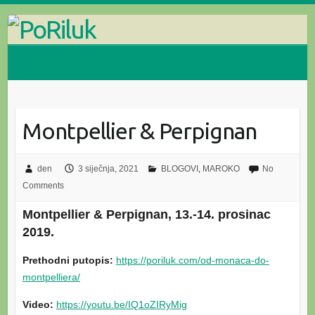
Skip
to
content
Montpellier & Perpignan
den
3 siječnja, 2021
BLOGOVI
,
MAROKO
No
Comments
Montpellier & Perpignan, 13.-14. prosinac
2019.
Prethodni putopis:
https://poriluk.com/od-monaca-do-
montpelliera/
Video:
https://youtu.be/IQ1oZIRyMig