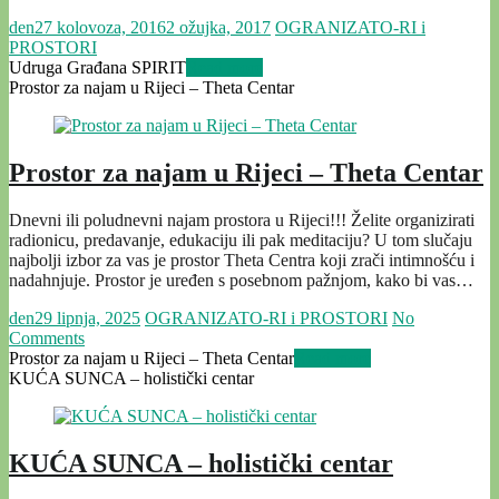
den
27 kolovoza, 2016
2 ožujka, 2017
OGRANIZATO-RI i
PROSTORI
Udruga Građana SPIRIT
Read more
Prostor za najam u Rijeci – Theta Centar
Prostor za najam u Rijeci – Theta Centar
Dnevni ili poludnevni najam prostora u Rijeci!!! Želite organizirati
radionicu, predavanje, edukaciju ili pak meditaciju? U tom slučaju
najbolji izbor za vas je prostor Theta Centra koji zrači intimnošću i
nadahnjuje. Prostor je uređen s posebnom pažnjom, kako bi vas…
den
29 lipnja, 2025
OGRANIZATO-RI i PROSTORI
No
Comments
Prostor za najam u Rijeci – Theta Centar
Read more
KUĆA SUNCA – holistički centar
KUĆA SUNCA – holistički centar