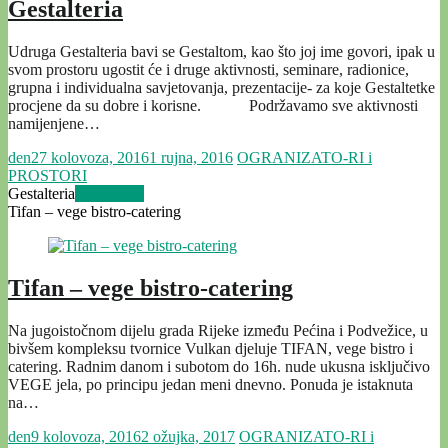
Gestalteria
Udruga Gestalteria bavi se Gestaltom, kao što joj ime govori, ipak u
svom prostoru ugostit će i druge aktivnosti, seminare, radionice,
grupna i individualna savjetovanja, prezentacije- za koje Gestaltetke
procjene da su dobre i korisne. Podržavamo sve aktivnosti
namijenjene…
den
27 kolovoza, 2016
1 rujna, 2016
OGRANIZATO-RI i
PROSTORI
Gestalteria
Read more
Tifan – vege bistro-catering
Tifan – vege bistro-catering
Na jugoistočnom dijelu grada Rijeke između Pećina i Podvežice, u
bivšem kompleksu tvornice Vulkan djeluje TIFAN, vege bistro i
catering. Radnim danom i subotom do 16h. nude ukusna isključivo
VEGE jela, po principu jedan meni dnevno. Ponuda je istaknuta
na…
den
9 kolovoza, 2016
2 ožujka, 2017
OGRANIZATO-RI i