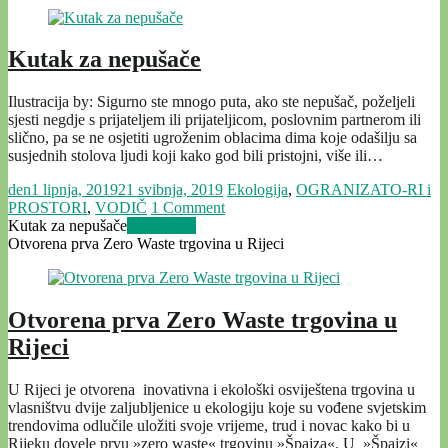
Kutak za nepušače
Ilustracija by: Sigurno ste mnogo puta, ako ste nepušač, poželjeli
sjesti negdje s prijateljem ili prijateljicom, poslovnim partnerom ili
slično, pa se ne osjetiti ugroženim oblacima dima koje odašilju sa
susjednih stolova ljudi koji kako god bili pristojni, više ili…
den
1 lipnja, 2019
21 svibnja, 2019
Ekologija
,
OGRANIZATO-RI i
PROSTORI
,
VODIČ
1 Comment
Kutak za nepušače
Read more
Otvorena prva Zero Waste trgovina u Rijeci
Otvorena prva Zero Waste trgovina u
Rijeci
U Rijeci je otvorena inovativna i ekološki osviještena trgovina u
vlasništvu dvije zaljubljenice u ekologiju koje su vođene svjetskim
trendovima odlučile uložiti svoje vrijeme, trud i novac kako bi u
Rijeku dovele prvu »zero waste« trgovinu »Špajza«. U »Špajzi«