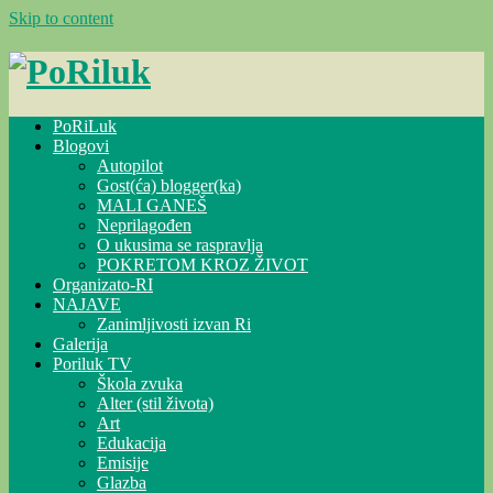
Skip to content
PoRiLuk
Blogovi
Autopilot
Gost(ća) blogger(ka)
MALI GANEŠ
Neprilagođen
O ukusima se raspravlja
POKRETOM KROZ ŽIVOT
Organizato-RI
NAJAVE
Zanimljivosti izvan Ri
Galerija
Poriluk TV
Škola zvuka
Alter (stil života)
Art
Edukacija
Emisije
Glazba