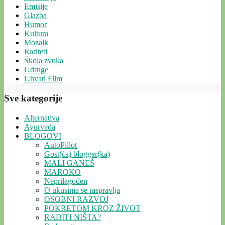
Emisije
Glazba
Humor
Kultura
Mozaik
Rariteti
Škola zvuka
Udruge
Uhvati Film
Sve kategorije
Alternativa
Ayurveda
BLOGOVI
AutoPillot
Gost(ća) blogger(ka)
MALI GANEŠ
MAROKO
Neprilagođen
O ukusima se raspravlja
OSOBNI RAZVOJ
POKRETOM KROZ ŽIVOT
RADITI NIŠTA?