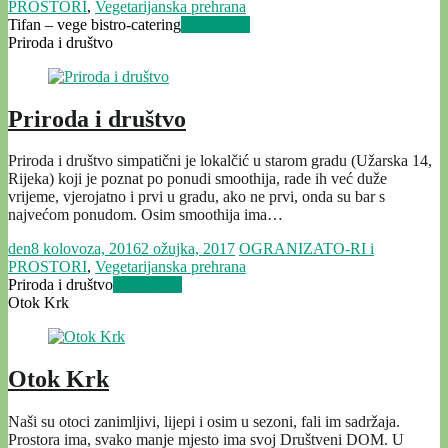
PROSTORI
,
Vegetarijanska prehrana
Tifan – vege bistro-catering
Read more
Priroda i društvo
Priroda i društvo
Priroda i društvo simpatični je lokalčić u starom gradu (Užarska 14,
Rijeka) koji je poznat po ponudi smoothija, rade ih već duže
vrijeme, vjerojatno i prvi u gradu, ako ne prvi, onda su bar s
najvećom ponudom. Osim smoothija ima…
den
8 kolovoza, 2016
2 ožujka, 2017
OGRANIZATO-RI i
PROSTORI
,
Vegetarijanska prehrana
Priroda i društvo
Read more
Otok Krk
Otok Krk
Naši su otoci zanimljivi, lijepi i osim u sezoni, fali im sadržaja.
Prostora ima, svako manje mjesto ima svoj Društveni DOM. U