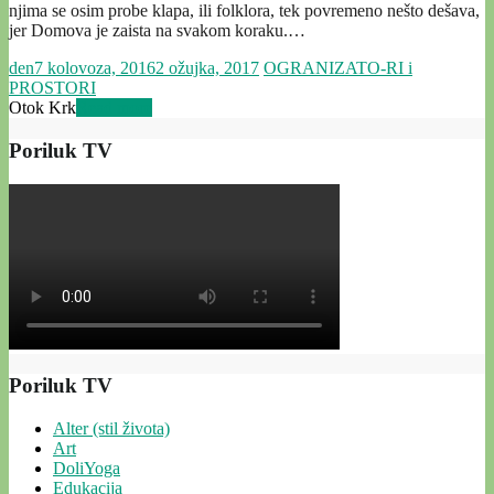
njima se osim probe klapa, ili folklora, tek povremeno nešto dešava,
jer Domova je zaista na svakom koraku.…
den
7 kolovoza, 2016
2 ožujka, 2017
OGRANIZATO-RI i
PROSTORI
Otok Krk
Read more
Poriluk TV
Poriluk TV
Alter (stil života)
Art
DoliYoga
Edukacija