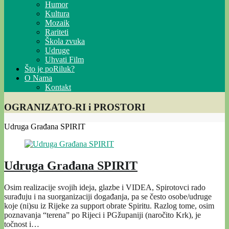
Humor
Kultura
Mozaik
Rariteti
Škola zvuka
Udruge
Uhvati Film
Što je poRiluk?
O Nama
Kontakt
OGRANIZATO-RI i PROSTORI
Udruga Građana SPIRIT
Udruga Građana SPIRIT
Osim realizacije svojih ideja, glazbe i VIDEA, Spirotovci rado
surađuju i na suorganizaciji događanja, pa se često osobe/udruge
koje (ni)su iz Rijeke za support obrate Spiritu. Razlog tome, osim
poznavanja “terena” po Rijeci i PGžupaniji (naročito Krk), je
točnost i…