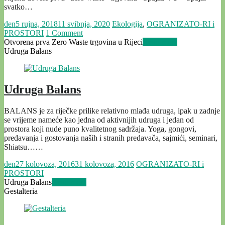
svatko…
den
5 rujna, 2018
11 svibnja, 2020
Ekologija
,
OGRANIZATO-RI i
PROSTORI
1 Comment
Otvorena prva Zero Waste trgovina u Rijeci
Read more
Udruga Balans
Udruga Balans
BALANS je za riječke prilike relativno mlađa udruga, ipak u zadnje
se vrijeme nameće kao jedna od aktivnijih udruga i jedan od
prostora koji nude puno kvalitetnog sadržaja. Yoga, gongovi,
predavanja i gostovanja naših i stranih predavača, sajmići, seminari,
Shiatsu……
den
27 kolovoza, 2016
31 kolovoza, 2016
OGRANIZATO-RI i
PROSTORI
Udruga Balans
Read more
Gestalteria