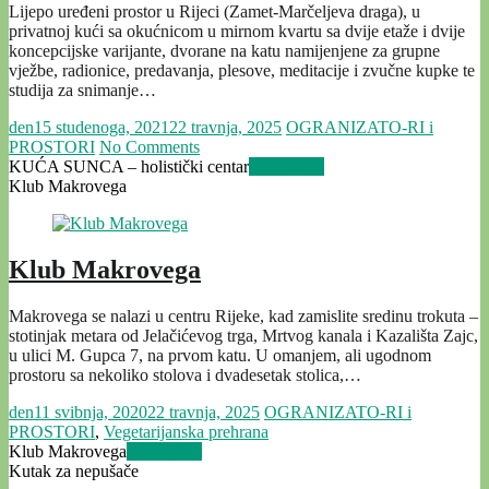
Lijepo uređeni prostor u Rijeci (Zamet-Marčeljeva draga), u
privatnoj kući sa okućnicom u mirnom kvartu sa dvije etaže i dvije
koncepcijske varijante, dvorane na katu namijenjene za grupne
vježbe, radionice, predavanja, plesove, meditacije i zvučne kupke te
studija za snimanje…
den
15 studenoga, 2021
22 travnja, 2025
OGRANIZATO-RI i
PROSTORI
No Comments
KUĆA SUNCA – holistički centar
Read more
Klub Makrovega
Klub Makrovega
Makrovega se nalazi u centru Rijeke, kad zamislite sredinu trokuta –
stotinjak metara od Jelačićevog trga, Mrtvog kanala i Kazališta Zajc,
u ulici M. Gupca 7, na prvom katu. U omanjem, ali ugodnom
prostoru sa nekoliko stolova i dvadesetak stolica,…
den
11 svibnja, 2020
22 travnja, 2025
OGRANIZATO-RI i
PROSTORI
,
Vegetarijanska prehrana
Klub Makrovega
Read more
Kutak za nepušače