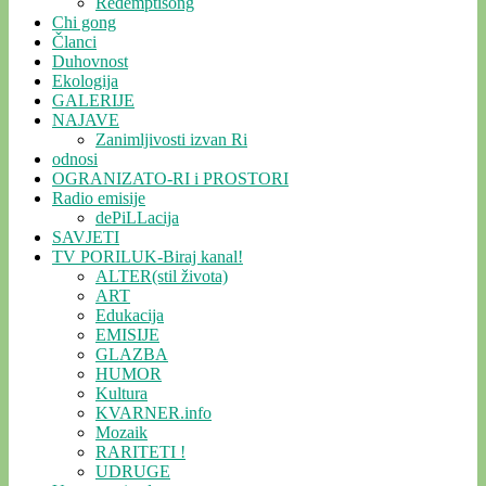
Redemptisong
Chi gong
Članci
Duhovnost
Ekologija
GALERIJE
NAJAVE
Zanimljivosti izvan Ri
odnosi
OGRANIZATO-RI i PROSTORI
Radio emisije
dePiLLacija
SAVJETI
TV PORILUK-Biraj kanal!
ALTER(stil života)
ART
Edukacija
EMISIJE
GLAZBA
HUMOR
Kultura
KVARNER.info
Mozaik
RARITETI !
UDRUGE